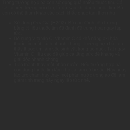
Trong trường hợp bà con sử dụng quá nhiều thuốc tím. Cá
sẽ có hiện tượng nổi đầu, lờ đờ sau khi đánh thuốc tím. Bà
con có thể tham khảo các cách khắc phục tạm thời như:
Sử dụng Oxy Già (H2O2): Bà con đánh liều lượng
bằng ½ liều thuốc tím đã đánh để trung hòa ngay lập
tức.
Bổ sung Vitamin C: Vitamin C có khả năng oxi hóa
thuốc tím một cách nhanh chóng. Trường hợp bà con
thấy thuốc tím làm sốc sinh vật trong ao nuôi. Tạt ngay
Vitamin C liều cao để giúp cá tăng sức đề kháng và
giải độc nhanh chóng.
Tiến thành thay một phần nước: Nếu trường hợp bà
con dùng thuốc tím tắm cho cá làm cá bị sốc. Hãy ngay
lập tức châm hay thay một phần nước trong ao để làm
giảm tình trạng này ngay lập tức nhé.