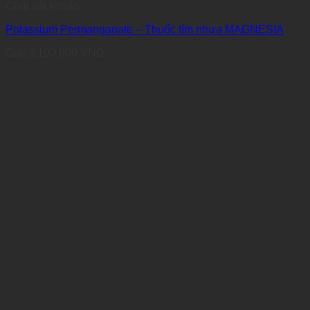
Chất sát khuẩn
Potassium Permanganate – Thuốc tím nhựa MAGNESIA
Giá:
3.100.000
VNĐ