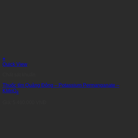
+
Quick View
Chất sát khuẩn
Thuốc tím Quảng Đông – Potassium Permanganate –
KMnO
4
Giá:
5.460.000
VNĐ