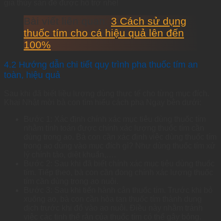
gia thủy sản để được hỗ trợ nhé!
Bài viết liên quan:
3 Cách sử dụng
thuốc tím cho cá hiệu quả lên đến
100%
4.2 Hướng dẫn chi tiết quy trình pha thuốc tím an
toàn, hiệu quả
Sau khi đã biết liều lượng dùng thực tế cho từng mục đích.
Khai Nhật mời bà con tìm hiểu cách pha Ngay bên dưới:
Bước 1: Xác định chính xác mục tiêu dùng thuốc tím
nhằm tính toán được chính xác lượng thuốc tím cần
dùng trong ao. Bà con cần xác định việc dùng thuốc tím
trong ao dùng vào mục đích gì? Như dùng thuốc tím xử
lý chính tảo, diệt khuẩn,….
Bước 2: Sau khi đã biết chính xác mục tiêu dùng thuốc
tím. Tiếp theo, bà con cần đong chính xác lượng thuốc
tím cần dùng trong ao nuôi.
Bước 3: Sau khi tiến hành cân thuốc tím. Trước khi bỏ
xuống ao, bà con cần hòa tan thuốc tím thành dung
dịch trước khi đổ vào ao nuôi. Điều này nhằm tránh
việc các tinh thể rắn của thuốc tím có thể gây bỏng.