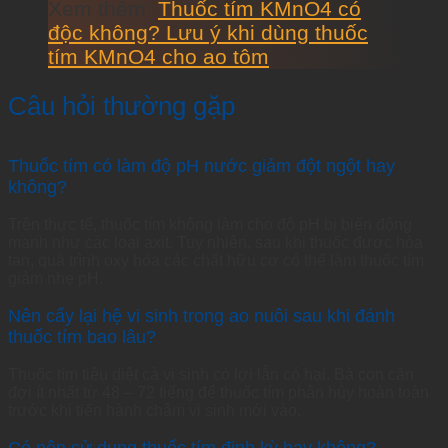
Xem thêm:
Thuốc tím KMnO4 có
độc không? Lưu ý khi dùng thuốc
tím KMnO4 cho ao tôm
Câu hỏi thường gặp
Thuốc tím có làm độ pH nước giảm đột ngột hay
không?
Trên thực tế, thuốc tím không làm cho độ pH bị biến động
mạnh như các loại axit. Tuy nhiên, sau khi thuốc được hòa
tan, quá trình oxy hóa các chất hữu cơ có thể làm thuốc tím
giảm nhẹ pH.
Nên cấy lại hệ vi sinh trong ao nuôi sau khi đánh
thuốc tím bao lâu?
Thuốc tím tiêu diệt cả vi sinh có lợi lẫn có hại. Bà con cần
đợi ít nhất từ 48 – 72 tiếng để thuốc tím phân hủy hoàn toàn
trước khi tiến hành châm vi sinh mới vào.
Có nên sử dụng thuốc tím định kỳ hay không?