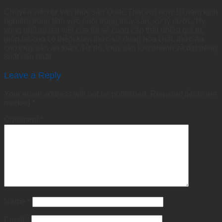
Chuyên viên tư vấn thủy sản Quốc Thái với hơn 10 năm kinh
nghiệm trong lĩnh vực nuôi trồng thủy sản, xử lý nước. Hy
vọng những bài viết của tôi sẽ cung cấp thật nhiều giá trị,
giúp bà con có thêm kiến thức sử dụng hóa chất, thức ăn
cho thủy sản an toàn. Từ đó, thủy sản lớn nhanh và đạt năng
suất cao nhất
Leave a Reply
Your email address will not be published.
Required fields are
marked
*
Comment
*
Name
*
Email
*