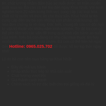
tín, chất lượng nhằm đảm bảo ao nuôi được an toàn xuyên
suốt mùa vụ. Bà con có thể tìm đến ngay Khai Nhật. Với kinh
nghiệm hơn 20 năm trong lĩnh vực cung cấp các loại hóa
chất xử lý nước và thức ăn cho thủy sản. Khai Nhật tự tin
cung cấp đến tay bà con những sản phẩm chất lượng, có
hóa đơn chứng từ rõ ràng. Đặc biệt, chúng tôi còn có đội ngũ
tư vấn kỹ thuật với nhiều năm kinh nghiệm. Từ đó bà con có
thể yên tâm với các vấn đề trong quá trình vận hành ao nuôi
của mình. Nếu bà con đang có nhu cầu mua thuốc tím hay
muốn được tư vấn về sản phẩm. Bà con có thể liên hệ ngay
Hotline:
0965.025.702
đến
để được hỗ trợ kịp thời ngay
nhé!
Lý do bà con nên mua hàng tại Khai Nhật:
Đầy đủ mã lưu hành
Nhập khẩu trực tiếp từ nhà sản xuất
Chất lượng vượt trội
Giá thành cạnh tranh
Chính sách hỗ trợ đặc biệt cho trại giống và đại lý