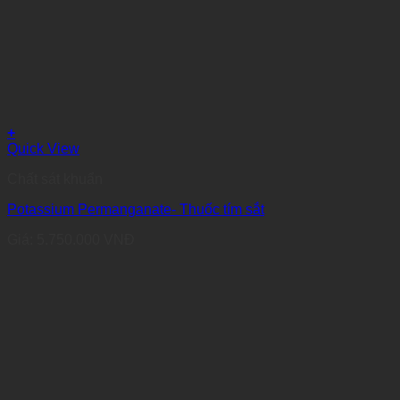
+
Quick View
Chất sát khuẩn
Potassium Permanganate- Thuốc tím sắt
Giá:
5.750.000
VNĐ