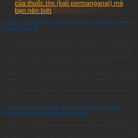
của thuốc tím (kali permanganat) mà
bạn nên biết
Thuốc tím giúp xử lý nước, tiêu diệt mầm bệnh trước
khi thả tôm cá
Một công dụng khác của thuốc tím có thể kể đến chính là khả
năng xử lý nước. Thuốc tím giúp loại bỏ các loại vi khuẩn,
virus ra khỏi vật chủ hay các bào tử có trong ao nuôi tôm cá
từ vụ trước. Từ đó, bà con có thể yên tâm hơn khi bắt đầu vụ
mùa mới.
Ngoài ra, đối với trường hợp bà con thả con giống. Thuốc
tím cũng có vai trò như một môi trường sát khuẩn giúp các ký
sinh trùng được loại bỏ hết. Từ đó, việc mầm bệnh tiềm ảnh
trong thủy sản được loại bỏ trước khi bà con thả con giống
xuống ao.
Thuốc tím có khả năng làm kết tủa kim loại nặng
trong quá trình nuôi trồng thủy sản
Thuốc tím có khả năng oxy hóa các ion kim loại hòa tan như
Sắt (Fe2+) và Mangan (Mn2+), chuyển chúng thành dạng kết
tủa (MnO2, Fe(OH)3) và lắng xuống đáy ao. Điều này giúp