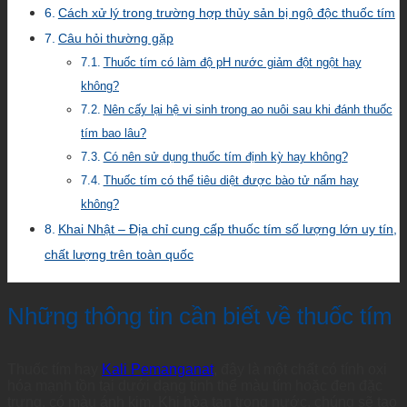
Cách xử lý trong trường hợp thủy sản bị ngộ độc thuốc tím
Câu hỏi thường gặp
Thuốc tím có làm độ pH nước giảm đột ngột hay
không?
Nên cấy lại hệ vi sinh trong ao nuôi sau khi đánh thuốc
tím bao lâu?
Có nên sử dụng thuốc tím định kỳ hay không?
Thuốc tím có thể tiêu diệt được bào tử nấm hay
không?
Khai Nhật – Địa chỉ cung cấp thuốc tím số lượng lớn uy tín,
chất lượng trên toàn quốc
Những thông tin cần biết về thuốc tím
Thuốc tím hay
Kali Pemanganat
, đây là một chất có tính oxi
hóa mạnh tồn tại dưới dạng tinh thể màu tím hoặc đen đặc
trưng, có màu ánh kim. Khi hòa tan trong nước, chúng sẽ tạo