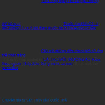
100+ Ứng dụng của oxy già không
thể bỏ qua!
Thuốc tím KMnO4 có
độc không? Lưu ý khi dùng thuốc tím KMnO4 cho ao tôm
Giải mã những điều chưa biết về tôm
thẻ chân trắng
This entry was posted in
CẢI TẠO MÔI TRƯỜNG AO
,
Kiến
thức ngành
,
Thủy Sản
,
Xử lý nước ao nuôi
. Bookmark the
permalink
.
Chuyên gia tư vấn Thủy sản Quốc Thái