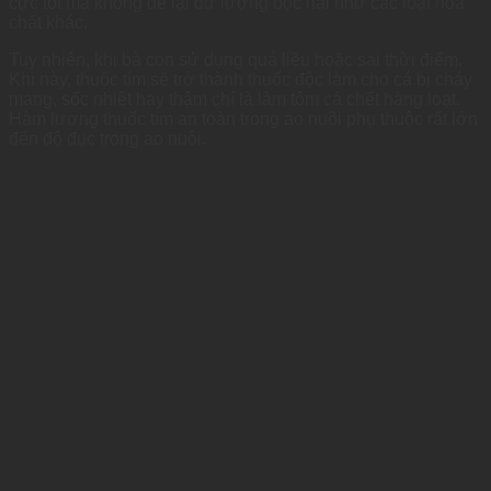
cực tốt mà không để lại dư lượng độc hại như các loại hóa
chất khác.
Tuy nhiên, khi bà con sử dụng quá liều hoặc sai thời điểm.
Khi này, thuốc tím sẽ trở thành thuốc độc làm cho cá bị cháy
mang, sốc nhiệt hay thậm chí là làm tôm cá chết hàng loạt.
Hàm lượng thuốc tím an toàn trong ao nuôi phụ thuộc rất lớn
đến độ đục trong ao nuôi.