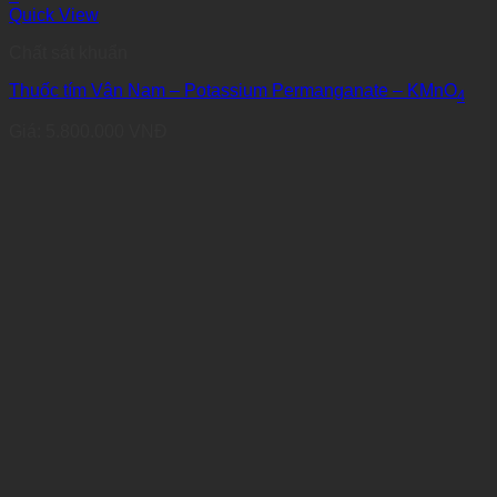
Quick View
Chất sát khuẩn
Thuốc tím Vân Nam – Potassium Permanganate – KMnO
4
Giá:
5.800.000
VNĐ