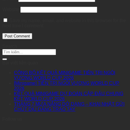
Website
Save my name, email, and website in this browser for the
next time I comment.
Search
Bài viết liên quan
CÔNG BỐ KẾT QUẢ MINIGAME TIÊN TRI NGÔI
VƯƠNG WORLD CUP 2026
[Minigame] TIÊN TRI NGÔI VƯƠNG WORLD CUP
2026
KẾT QUẢ MINIGAME DỰ ĐOÁN CẶP ĐẤU CHUNG
KẾT WORLD CUP 2026
THÁNG 7 MƯA NẮNG DỞ DANG – KHAI NHẬT GỬI
CHÚT DỊU DÀNG TRAO TAY
Follow us