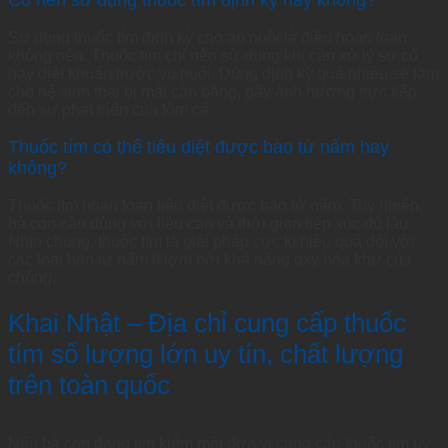
Sử dụng thuốc tím định kỳ cho ao nuôi là điều hoàn toàn
không nên. Thuốc tím chỉ nên sử dụng khi cần xử lý sự cố
hay diệt khuẩn trước vụ nuôi. Dùng định kỳ quá nhiều sẽ làm
cho hệ sinh thái bị mất cân bằng, gây ảnh hưởng trực tiếp
đến sự phát triển của tôm cá.
Thuốc tím có thể tiêu diệt được bào tử nấm hay
không?
Thuốc tím hoàn toàn tiêu diệt được bào tử nấm. Tuy nhiên,
bà con cần dùng với liều cao và thời gian tiếp xúc đủ lâu.
Nhìn chung, thuốc tím là giải pháp cực kì hiệu quả đối với
các loại bào tử nấm lì lợm bởi khả năng oxy hóa khử của
chúng.
Khai Nhật – Địa chỉ cung cấp thuốc
tím số lượng lớn uy tín, chất lượng
trên toàn quốc
Nếu bà con đang tìm kiếm một đơn vị cung cấp thuốc tím uy