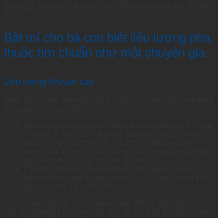
giảm độc tính kim loại nặng, các trình trạng nước trở nên tốt
hơn.
Bật mí cho bà con biết liều lượng pha
thuốc tím chuẩn như một chuyên gia
Liều lượng khuyến cáo
Dưới đây là liều lượng thuốc tím được khuyến nghị khi dùng
trong ao nuôi. Bao gồm:
Liều dùng xử lý nước ao: Liều thường dùng từ 2 – 4mg
cho mỗi lít nước (2 – 4kg cho 1000 m3 nước). Trong
trường hợp nước quá dơ, bà con có thể tăng liều
lượng lên. Tuy nhiên việc tăng liều lượng này cần phải
phối hợp theo dõi từ chuyên gia nhé!
Tắm cho cá bệnh: Trường hợp cá bị bệnh, bà con có
thể pha thuốc tím ở liều cao từ 10 – 20 mg/l trong thời
gian ngắn từ 15 – 30 phút.
Lưu ý: Trên đây chỉ là liều tham khảo. Để có thể biết chính
xác liều dùng bà con vui lòng nhờ sự trợ giúp từ các chuyên