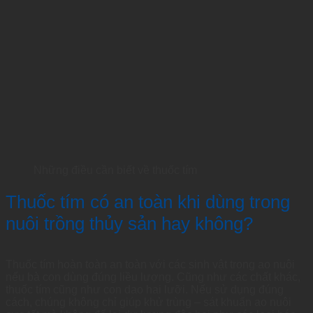
Những điều cần biết về thuốc tím
Thuốc tím có an toàn khi dùng trong
nuôi trồng thủy sản hay không?
Thuốc tím hoàn toàn an toàn với các sinh vật trong ao nuôi
nếu bà con dùng đúng liều lượng. Cũng như các chất khác,
thuốc tím cũng như con dao hai lưỡi. Nếu sử dụng đúng
cách, chúng không chỉ giúp khử trùng – sát khuẩn ao nuôi