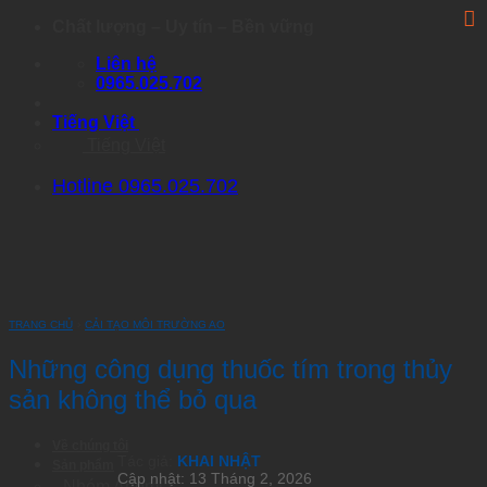
Skip
Chất lượng – Uy tín – Bền vững
to
Liên hệ
content
0965.025.702
Tiếng Việt
Tiếng Việt
Hotline 0965.025.702
TRANG CHỦ
›
CẢI TẠO MÔI TRƯỜNG AO
Những công dụng thuốc tím trong thủy
sản không thể bỏ qua
Về chúng tôi
Tác giả:
KHAI NHẬT
Sản phẩm
Cập nhật: 13 Tháng 2, 2026
Nhóm Artemia