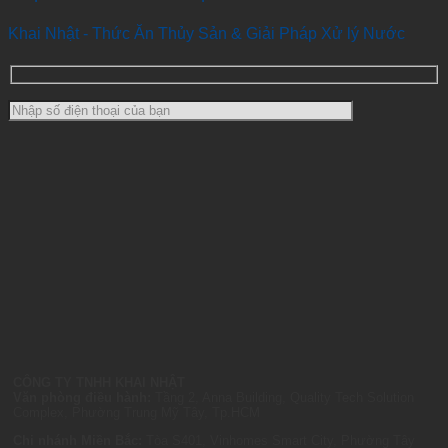
Khai Nhật - Thức Ăn Thủy Sản & Giải Pháp Xử lý Nước
CÔNG TY TNHH KHAI NHẬT
Văn phòng điều hành:
Tầng 2, Anna Building, Quality Tech Solution
Complex, Phường Trung Mỹ Tây, Tp.HCM
Chi nhánh Miền Bắc:
Tòa S401, Vinhomes Smart City, Phường Tây