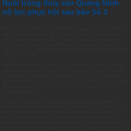
Nuôi trồng thủy sản Quảng Ninh
nỗ lực phục hồi sau bão Số 3
Bão số 3 (bão YAGI) đã gây thiệt hại nặng nề cho nhiều hộ
nuôi trồng thủy sản tại Quảng Ninh, khiến họ mất trắng tài
sản. Tuy nhiên, người dân “sống nhờ biển” ở vùng Đông
Bắc Tổ quốc đang khẳng định sức mạnh vượt khó với
phương châm “ngã ở đâu, đứng lên ở đó”, quyết tâm tiếp tục
làm giàu từ biển.
Để hỗ trợ người nuôi trồng thủy sản bắt tay vào khôi phục
sản xuất và phục hồi kinh tế, các địa phương ven biển tỉnh
Quảng Ninh đang khẩn trương thực hiện các thủ tục giao
biển cho cá nhân, tổ chức và hợp tác xã. Đây là cơ sở quan
trọng giúp người dân chủ động đầu tư và vay vốn tái sản
xuất sau bão số 3.
Huyện Vân Đồn là nơi chịu ảnh hưởng nặng nề nhất, với
thiệt hại ước tính lên đến hơn 2.200 tỷ đồng. Toàn bộ 1.120
cơ sở nuôi nhuyễn thể trên diện tích 3.680 ha, 218 cơ sở
nuôi cá trên 280 ha, và 318 nhà bè đều bị ảnh hưởng. Sau
bão, nhiều buổi họp, hội nghị đã được tổ chức để tháo gỡ
khó khăn, giúp người dân tiếp cận chính sách vốn vay nhanh