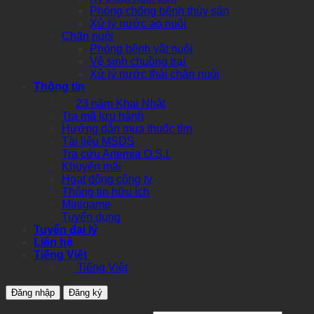
Phòng chống bệnh thủy sản
Xử lý nước ao nuôi
Chăn nuôi
Phòng bệnh vật nuôi
Vệ sinh chuồng trại
Xử lý nước thải chăn nuôi
Thông tin
23 năm Khai Nhật
Tra mã lưu hành
Hướng dẫn mua thuốc tím
Tài liệu MSDS
Tra cứu Artemia O.S.I.
Khuyến mãi
Hoạt động công ty
Thông tin hữu ích
Minigame
Tuyển dụng
Tuyển đại lý
Liên hệ
Tiếng Việt
Tiếng Việt
Đăng nhập
Đăng ký