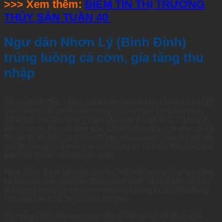
>>> Xem thêm:
ĐIỂM TIN THỊ TRƯỜNG
THỦY SẢN TUẦN 40
Ngư dân Nhơn Lý (Bình Định)
trúng luồng cá cơm, gia tăng thu
nhập
Từ ngày 16 đến 18/10, nhiều ghe thuyền tại xã Nhơn Lý (TP
Quy Nhơn) đã phát hiện luồng cá cơm gần bờ và ra khơi
đánh bắt với sản lượng cao. Mỗi ghe thu về từ 1,7 đến 2,8
tấn cá cơm. Với giá bán gần 12.000 đồng/kg, các ghe có thể
thu về từ 20 đến 32,9 triệu đồng mỗi chuyến. Sau khi trừ chi
phí, thu nhập của mỗi ghe dao động từ 10 triệu đến vài chục
triệu đồng cho mỗi chuyến biển.
Hoạt động đánh bắt này còn thu hút một lượng lớn lao động
tại địa phương. Các lao động gánh thuê và làm việc tại các
lò hấp cá hoặc cơ sở làm mắm nhận công từ 10.000 đồng
cho mỗi két 12-17kg cá vận chuyển.
Từ ngày 25/9 đến nay, ngư dân xã Nhơn Lý đã đánh bắt