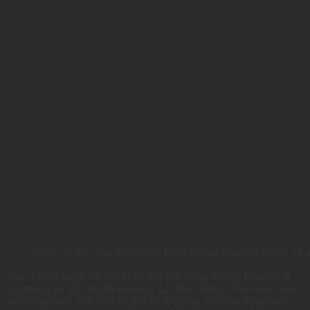
Nuôi cá đặc sản trên sông Kiến Giang (Quảng Bình). (Ả
Sau 2 năm nuôi, cá chình có thể đạt trọng lượng khoảng 3
kg, mang lại lợi nhuận khoảng 1,2 triệu đồng. Theo tính toán,
mỗi lồng nuôi 100 con có thể lãi khoảng 60 triệu đồng mỗi