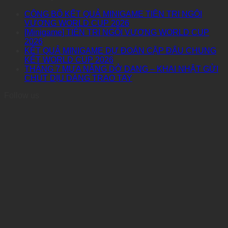
CÔNG BỐ KẾT QUẢ MINIGAME TIÊN TRI NGÔI
VƯƠNG WORLD CUP 2026
[Minigame] TIÊN TRI NGÔI VƯƠNG WORLD CUP
2026
KẾT QUẢ MINIGAME DỰ ĐOÁN CẶP ĐẤU CHUNG
KẾT WORLD CUP 2026
THÁNG 7 MƯA NẮNG DỞ DANG – KHAI NHẬT GỬI
CHÚT DỊU DÀNG TRAO TAY
Follow us