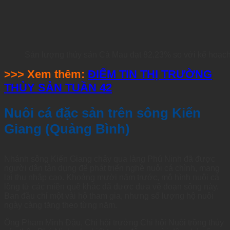
Sản lượng thủy sản Cà Mau đạt 82,23% so với kế hoạch
>>> Xem thêm:
ĐIỂM TIN THỊ TRƯỜNG
THỦY SẢN TUẦN 42
Nuôi cá đặc sản trên sông Kiến
Giang (Quảng Bình)
Nhánh sông Kiến Giang chảy qua làng Phú Ninh đã được
người dân tận dụng để phát triển nghề nuôi cá chình, mang
lại thu nhập cao. Khoảng mười năm trước, mô hình nuôi cá
lồng từ các miền quê khác đã được đưa về đoạn sông này.
Ban đầu chỉ một vài hộ tham gia, nhưng số lượng hộ nuôi
ngày càng tăng theo từng năm.
Ông Phạm Minh Đậu, Chi hội trưởng Chi hội Nuôi trồng thủy