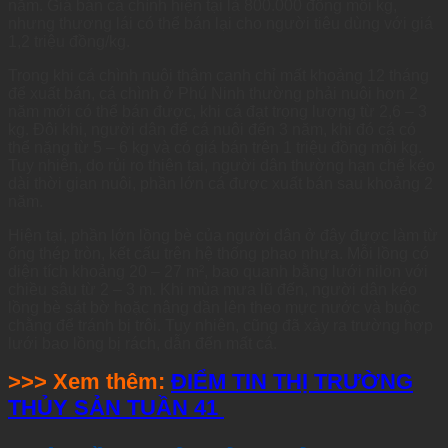
năm. Giá bán cá chình hiện tại là 800.000 đồng mỗi kg,
nhưng thương lái có thể bán lại cho người tiêu dùng với giá
1,2 triệu đồng/kg.
Trong khi cá chình nuôi thâm canh chỉ mất khoảng 12 tháng
để xuất bán, cá chình ở Phú Ninh thường phải nuôi hơn 2
năm mới có thể bán được, khi cá đạt trọng lượng từ 2,6 – 3
kg. Đôi khi, người dân để cá nuôi đến 3 năm, khi đó cá có
thể nặng từ 5 – 6 kg và có giá bán trên 1 triệu đồng mỗi kg.
Tuy nhiên, do rủi ro thiên tai, người dân thường hạn chế kéo
dài thời gian nuôi, phần lớn cá được xuất bán sau khoảng 2
năm.
Hiện tại, phần lớn lồng bè của người dân ở đây được làm từ
ống thép tròn, kết cấu trên hệ thống phao nhựa. Mỗi lồng có
diện tích khoảng 20 – 27 m², bao quanh bằng lưới nilon với
chiều sâu từ 2 – 3 m. Khi mùa mưa lũ đến, người dân kéo
lồng bè sát bờ hoặc nâng dần lên theo mực nước và buộc
chằng để tránh bị trôi. Tuy nhiên, cũng đã xảy ra trường hợp
lưới bao lồng bị rách, dẫn đến mất cá.
>>> Xem thêm:
ĐIỂM TIN THỊ TRƯỜNG
THỦY SẢN TUẦN 41