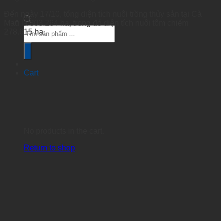
Đến ngày 17/10, tổng diện tích nuôi trồng thủy sản tại Cà
Mau là 303.264 ha, trong đó diện tích nuôi tôm chiếm
Products
278.615 ha.
search
Cart
No products in the cart.
Return to shop