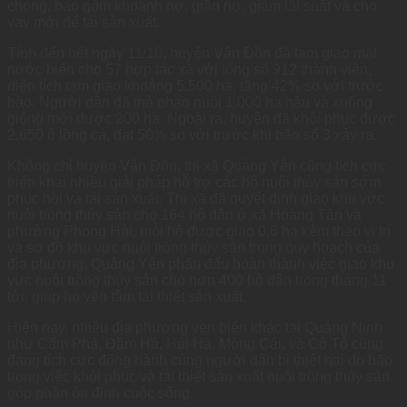
chóng, bao gồm khoanh nợ, giãn nợ, giảm lãi suất và cho
vay mới để tái sản xuất.
Tính đến hết ngày 11/10, huyện Vân Đồn đã tạm giao mặt
nước biển cho 57 hợp tác xã với tổng số 912 thành viên,
diện tích tạm giao khoảng 5.500 ha, tăng 42% so với trước
bão. Người dân đã thả phao nuôi 1.000 ha hàu và xuống
giống mới được 200 ha. Ngoài ra, huyện đã khôi phục được
2.650 ô lồng cá, đạt 50% so với trước khi bão số 3 xảy ra.
Không chỉ huyện Vân Đồn, thị xã Quảng Yên cũng tích cực
triển khai nhiều giải pháp hỗ trợ các hộ nuôi thủy sản sớm
phục hồi và tái sản xuất. Thị xã đã quyết định giao khu vực
nuôi trồng thủy sản cho 164 hộ dân ở xã Hoàng Tân và
phường Phong Hải, mỗi hộ được giao 0,6 ha kèm theo vị trí
và sơ đồ khu vực nuôi trồng thủy sản trong quy hoạch của
địa phương. Quảng Yên phấn đấu hoàn thành việc giao khu
vực nuôi trồng thủy sản cho hơn 400 hộ dân trong tháng 11
tới, giúp họ yên tâm tái thiết sản xuất.
Hiện nay, nhiều địa phương ven biển khác tại Quảng Ninh
như Cẩm Phả, Đầm Hà, Hải Hà, Móng Cái, và Cô Tô cũng
đang tích cực đồng hành cùng người dân bị thiệt hại do bão
trong việc khôi phục và tái thiết sản xuất nuôi trồng thủy sản,
góp phần ổn định cuộc sống.