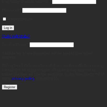
Required
Username or email address
*
Required
Password
*
Remember me
Log in
Quên mật khẩu?
Required
Email address
*
A link to set a new password will be sent to your email
address.
Thông tin cá nhân của bạn sẽ được sử dụng để tăng cường
trải nghiệm sử dụng website, để quản lý truy cập vào tài
khoản của bạn, và cho các mục đích cụ thể khác được mô tả
trong
privacy policy
của chúng tôi.
Register