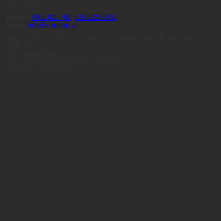
Mỗ, Hà Nội
Hotline:
0965.025.702
-
028.2220.2939
Email:
info@khainhat.vn
Địa chỉ: Tầng 15, Vincom Center, 72 Lê Thánh Tôn, Phường Sài Gòn,
Tp.HCM
MST: 0317473485
Nơi cấp: Sở Kế Hoạch Đầu Tư Tp.HCM
Ngày cấp: 14/09/2022