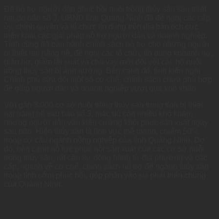
Để hỗ trợ người dân phục hồi nuôi trồng thủy sản sau thiệt
hại do bão số 3, UBND tỉnh Quảng Ninh đã đề nghị các cấp
ủy, chính quyền và tổ chức tín dụng trên địa bàn tích cực
triển khai các giải pháp hỗ trợ người dân và doanh nghiệp.
Tỉnh cũng đã ban hành chính sách hỗ trợ cho những người
bị thiệt hại nặng nề, đề nghị các tổ chức tín dụng khoanh nợ,
giãn nợ, giảm lãi suất và cho vay mới đối với các hộ nuôi
trồng thủy sản bị ảnh hưởng. Bên cạnh đó, tỉnh kiến nghị
Chính phủ sửa đổi một số cơ chế, chính sách chưa phù hợp
để giúp người dân và doanh nghiệp vượt qua khó khăn.
Với gần 3.000 cơ sở nuôi trồng thủy sản trong tỉnh bị thiệt
hại nặng nề sau bão số 3, mặc dù còn nhiều khó khăn,
nhưng người dân vẫn kiên cường khôi phục sản xuất ngay
sau bão. Hiện thủy sản là lĩnh vực thế mạnh, chiếm 50%
trong cơ cấu ngành nông nghiệp của tỉnh Quảng Ninh. Do
đó, bên cạnh nỗ lực phục hồi sản xuất của các cơ sở nuôi
trồng thủy sản, rất cần sự đồng hành từ địa phương và các
cấp, ngành về cơ chế, chính sách hỗ trợ để ngành thủy sản
trong tỉnh sớm phục hồi, góp phần vào sự phát triển chung
của Quảng Ninh.