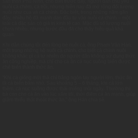
sản thôn Phú Ninh, cho biết trước đây, người dân chủ yếu
nuôi cá chẽm, cá trồi, nhưng hiện nay đã mở rộng đối tượng
nuôi như cua và cá chình. Đặc biệt, trong những năm gần
đây, nhiều hộ đã mạnh dạn đầu tư vào nuôi cá chình – một
loài cá đặc sản có giá trị kinh tế cao. Mặc dù số lượng nuôi
chưa nhiều, nhưng bước đầu đã cho thấy hiệu quả khả
quan.
Khi dẫn chúng tôi đến lồng bè nuôi cá, ông Phạm Văn Hán,
một trong những hộ nuôi cá chình, cho biết cá chình nuôi
không khác gì cá tự nhiên do người dân không sử dụng thức
ăn công nghiệp, mà chỉ cho cá ăn cá nục suông biển được
chế biến thành thức ăn.
“Khi cá giống mới thả chỉ bằng ngón tay người lớn, thức ăn
là cá biển băm nhỏ. Sau khoảng 5 – 6 tháng, khi cá lớn
thêm, cá nục suông được thái miếng mỗi ngày. Thường thì
bà con cho cá ăn vào lúc xẩm tối, thời điểm cá ăn mạnh, giúp
giảm thiểu thất thoát thức ăn,” ông Hán chia sẻ.