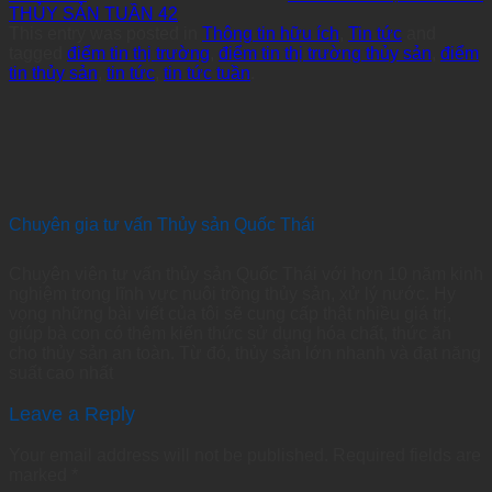
THỦY SẢN TUẦN 42
This entry was posted in
Thông tin hữu ích
,
Tin tức
and
tagged
điểm tin thị trường
,
điểm tin thị trường thủy sản
,
điểm
tin thủy sản
,
tin tức
,
tin tức tuần
.
Chuyên gia tư vấn Thủy sản Quốc Thái
Chuyên viên tư vấn thủy sản Quốc Thái với hơn 10 năm kinh
nghiệm trong lĩnh vực nuôi trồng thủy sản, xử lý nước. Hy
vọng những bài viết của tôi sẽ cung cấp thật nhiều giá trị,
giúp bà con có thêm kiến thức sử dụng hóa chất, thức ăn
cho thủy sản an toàn. Từ đó, thủy sản lớn nhanh và đạt năng
suất cao nhất
Leave a Reply
Your email address will not be published.
Required fields are
marked
*