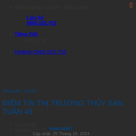
Skip
Chất lượng – Uy tín – Bền vững
to
Liên hệ
content
0965.025.702
Tiếng Việt
Tiếng Việt
Hotline 0965.025.702
TRANG CHỦ
›
TIN TỨC
ĐIỂM TIN THỊ TRƯỜNG THỦY SẢN
TUẦN 43
Về chúng tôi
Tác giả:
KHAI NHẬT
Sản phẩm
Cập nhật: 25 Tháng 10, 2024
Nhóm Artemia