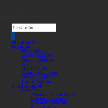
Copyright 2026 ©
Khai Nhat
Products
search
Về chúng tôi
Sản phẩm
Nhóm Artemia
Cải tạo môi trường
Khoáng chất bổ sung
Men vi sinh
Chất sát khuẩn
Calcium Hypochlorite
Phụ gia thực phẩm
Thức ăn thủy sản
Kiến thức ngành
Thủy Sản
Artemia & Thức ăn tôm cá
Cải tạo môi trường ao
Dinh dưỡng thủy sản
Kỹ thuật nuôi tôm