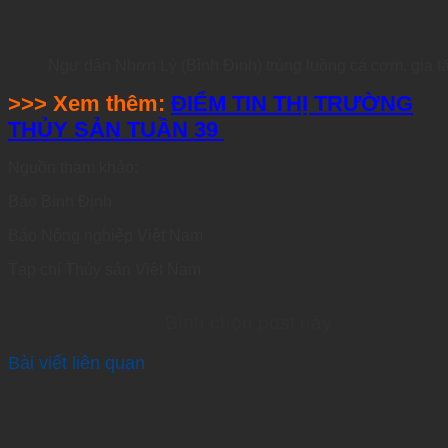
Ngư dân Nhơn Lý (Bình Định) trúng luồng cá cơm, gia t
>>> Xem thêm:
ĐIỂM TIN THỊ TRƯỜNG
THỦY SẢN TUẦN 39
Nguồn tham khảo:
Báo Bình Định
Báo Nông nghiệp Việt Nam
Tạp chí Thủy sản Việt Nam
Bình chọn post này
Bài viết liên quan