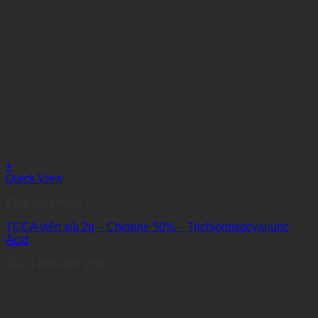
+
Quick View
Chất sát khuẩn
TCCA viên sủi 2g – Chlorine 50% – Trichloroisocyanuric
Acid
Giá:
1.800.000
VNĐ