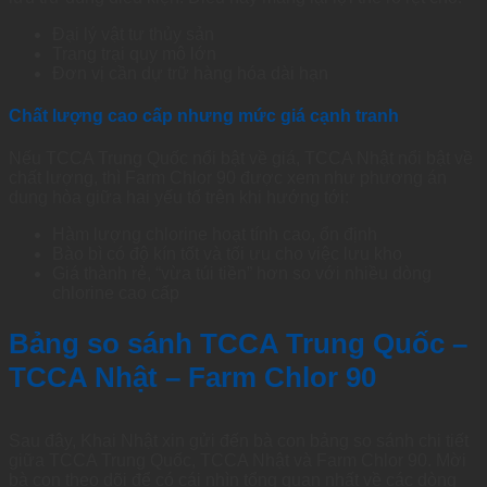
Đại lý vật tư thủy sản
Trang trại quy mô lớn
Đơn vị cần dự trữ hàng hóa dài hạn
Chất lượng cao cấp nhưng mức giá cạnh tranh
Nếu TCCA Trung Quốc nổi bật về giá, TCCA Nhật nổi bật về
chất lượng, thì Farm Chlor 90 được xem như phương án
dung hòa giữa hai yếu tố trên khi hướng tới:
Hàm lượng chlorine hoạt tính cao, ổn định
Bào bì có độ kín tốt và tối ưu cho việc lưu kho
Giá thành rẻ, “vừa túi tiền” hơn so với nhiều dòng
chlorine cao cấp
Bảng so sánh TCCA Trung Quốc –
TCCA Nhật – Farm Chlor 90
Sau đây, Khai Nhật xin gửi đến bà con bảng so sánh chi tiết
giữa TCCA Trung Quốc, TCCA Nhật và Farm Chlor 90. Mời
bà con theo dõi để có cái nhìn tổng quan nhất về các dòng