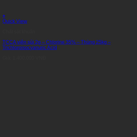
+
Quick View
Chất sát khuẩn
TCCA viên sủi 2g – Chlorine 35% – Thùng 25kg –
Trichloroisocyanuric Acid
Giá:
1.400.000
VNĐ