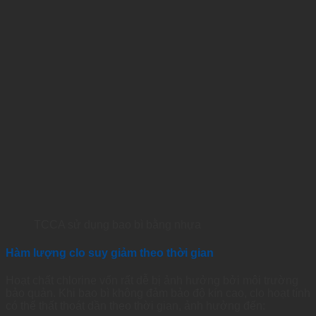
TCCA sử dụng bao bì bằng nhựa
Hàm lượng clo suy giảm theo thời gian
Hoạt chất chlorine vốn rất dễ bị ảnh hưởng bởi môi trường
bảo quản. Khi bao bì không đảm bảo độ kín cao, clo hoạt tính
có thể thất thoát dần theo thời gian, ảnh hưởng đến: