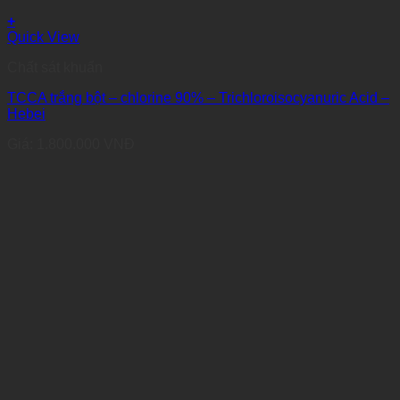
+
Quick View
Chất sát khuẩn
TCCA trắng bột – chlorine 90% – Trichloroisocyanuric Acid –
Hebei
Giá:
1.800.000
VNĐ