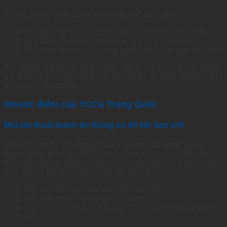
TCCA Trung Quốc được lựa chọn phổ biến nhờ:
Đa dạng hàm lượng chlorine hoạt tính từ 50 – 90%
Giá thành thấp, chi phí đầu tư ban đầu nhẹ hơn
Phù hợp nhu cầu sử dụng ngắn hạn hoặc quy mô nhỏ
Tuy nhiên, ngoài yếu tố giá bán, người dùng cũng cần đánh
giá thêm những yếu tố liên quan đến độ an toàn và khả năng
bảo quản sản phẩm.
Nhược điểm của TCCA Trung Quốc
Mùi clo thoát mạnh do thùng có độ kín hạn chế
Một số dòng TCCA Trung Quốc hiện nay sử dụng thùng
nhựa thông thường, độ kín chưa thực sự tối ưu. Điều này có
thể khiến khí clo thoát ra ngoài trong quá trình lưu kho hoặc
thao tác sử dụng và gây ra các hệ quả như:
Mùi clo nồng hơn khi mở nắp sản phẩm
Gây khó chịu cho người sử dụng
Người nhạy cảm có thể gặp tình trạng kích ứng hoặc dị
ứng