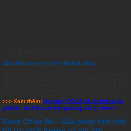
Nắp đai sắt dễ bị rỉ sét và xuống cấp theo thời gian
Giá thành cao hơn so với mặt bằng chung
Giá thành cao cũng là yếu tố khiến nhiều người nuôi phải
cân nhắc khi chọn dùng TCCA Nhật. So với TCCA Trung
Quốc, TCCA Nhật thường có giá cao hơn khoảng 2 – 3 lần
làm tăng đáng kể chi phí đầu tư trong quá trình vận hành.
>>> Xem thêm:
So sánh TCCA và Chlorine có
gì khác biệt khi sử dụng trong xử lý nước?
Farm Chlor 90 – Giải pháp tiên tiến
tối ưu chất lượng và chi phí