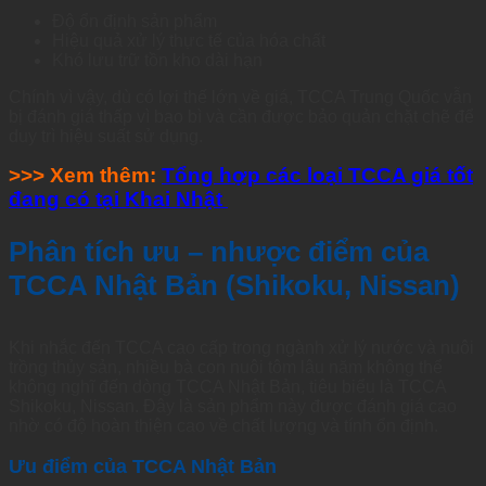
Độ ổn định sản phẩm
Hiệu quả xử lý thực tế của hóa chất
Khó lưu trữ tồn kho dài hạn
Chính vì vậy, dù có lợi thế lớn về giá, TCCA Trung Quốc vẫn
bị đánh giá thấp vì bao bì và cần được bảo quản chặt chẽ để
duy trì hiệu suất sử dụng.
>>> Xem thêm:
Tổng hợp các loại TCCA giá tốt
đang có tại Khai Nhật
Phân tích ưu – nhược điểm của
TCCA Nhật Bản (Shikoku, Nissan)
Khi nhắc đến TCCA cao cấp trong ngành xử lý nước và nuôi
trồng thủy sản, nhiều bà con nuôi tôm lâu năm không thể
không nghĩ đến dòng TCCA Nhật Bản, tiêu biểu là TCCA
Shikoku, Nissan. Đây là sản phẩm này được đánh giá cao
nhờ có độ hoàn thiện cao về chất lượng và tính ổn định.
Ưu điểm của TCCA Nhật Bản