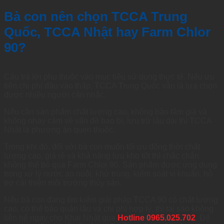
Bà con nên chọn TCCA Trung
Quốc, TCCA Nhật hay Farm Chlor
90?
Câu trả lời phụ thuộc vào mục tiêu sử dụng thực tế. Nếu ưu
tiên chi phí đầu vào thấp, TCCA Trung Quốc vẫn là lựa chọn
được nhiều người cân nhắc.
Nếu cần sản phẩm chất lượng cao, không bận tâm giá và
không nhạy cảm về vấn đề bao bì, lưu trữ lâu dài thì TCCA
Nhật là phương án quen thuộc.
Trong khi đó, đối với bà con muốn tối ưu đồng thời chất
lượng cao, giá rẻ và khả năng lưu kho tốt thì chắc chắn
không thể bỏ qua Farm Chlor 90. Sản phẩm được ứng dụng
trong xử lý nước ao nuôi, khử trùng, kiểm soát vi khuẩn, hỗ
trợ cải thiện môi trường thủy sản.
Nếu bà con đang tìm kiếm giải pháp TCCA 90 có chất lượng
cao, có thể bảo quản lâu và chi phí hợp lý, thì tại sao không
liên hệ ngay cho Khai Nhật qua
Hotline 0965.025.702
. Để