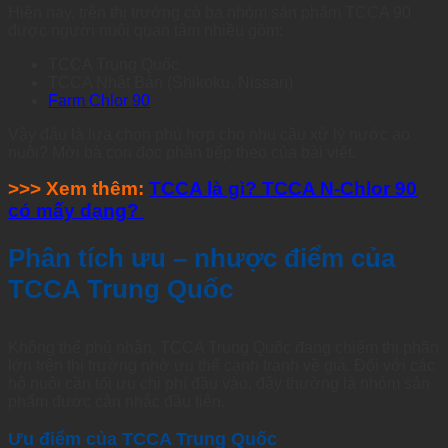
Hiện nay, trên thị trường có ba nhóm sản phẩm TCCA 90
được người nuôi quan tâm nhiều gồm:
TCCA Trung Quốc
TCCA Nhật Bản (Shikoku, Nissan)
Farm Chlor 90
Vậy đâu là lựa chọn phù hợp cho nhu cầu xử lý nước ao
nuôi? Mời bà con đọc phần tiếp theo của bài viết.
>>> Xem thêm:
TCCA là gì? TCCA N-Chlor 90
có mấy dạng?
Phân tích ưu – nhược điểm của
TCCA Trung Quốc
Không thể phủ nhận, TCCA Trung Quốc đang chiếm thị phần
lớn trên thị trường nhờ ưu thế cạnh tranh về giá. Đối với các
hộ nuôi cần tối ưu chi phí đầu vào, đây thường là nhóm sản
phẩm được cân nhắc đầu tiên.
Ưu điểm của TCCA Trung Quốc