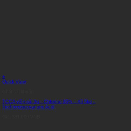
+
Quick View
Chất sát khuẩn
TCCA viên sủi 2g – Chlorine 35% – Xô 5kg –
Trichloroisocyanuric Acid
Giá:
351.000
VNĐ