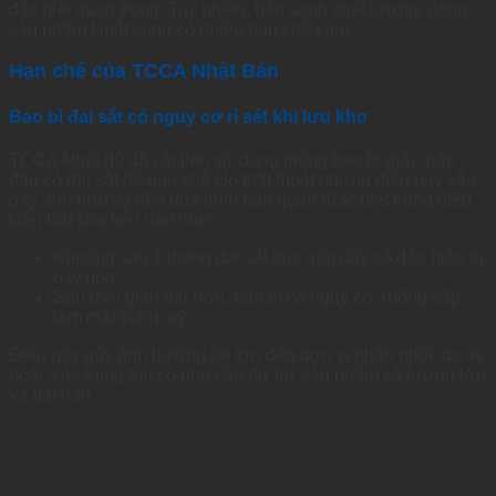
đặc biệt quan trọng. Tuy nhiên, bên cạnh chất lượng, dòng
sản phẩm Nhật cũng có nhiều hạn chế khác.
Hạn chế của TCCA Nhật Bản
Bao bì đai sắt có nguy cơ rỉ sét khi lưu kho
TCCA Nhật dù đã cải tiến sử dụng thùng bao bì giấy, nắp
đập có đai sắt để hạn chế clo thất thoát nhưng điều này vẫn
gây ảnh hưởng đến quá trình bảo quản (đặc biệt trong điều
kiện lưu kho kéo dài) như:
Khoảng sau 1 tháng đai sắt của nắp đậy có dấu hiệu bị
oxy hóa
Sau thời gian dài hơn, bao bì có nguy cơ xuống cấp
làm mất thẩm mỹ
Điều này gây ảnh hưởng rất lớn đến đơn vị phân phối, đại lý
hoặc các trang trại có nhu cầu dự trữ sản phẩm số lượng lớn
và dài hạn.