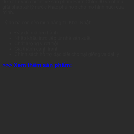
được tư vấn chi tiết về sản phẩm Farm Chlor 90 và nhiều
giải pháp xử lý nước khác phù hợp cho mô hình nuôi của
mình.
Lý do bà con nên mua hàng tại Khai Nhật:
Đầy đủ mã lưu hành
Nhập khẩu trực tiếp từ nhà sản xuất
Chất lượng vượt trội
Giá thành cạnh tranh
Chính sách hỗ trợ đặc biệt cho trại giống và đại lý
>>> Xem thêm sản phẩm: