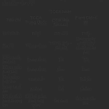
sản phẩm này nhé!
TCCA Nhật
TCCA
Farm Chlor
Tiêu chí
(Shikoku,
Trung Quốc
90
Nissan)
Giá thành
Thấp
Rất cao
Thấp
Thùng giấy
Thùng giấy +
+ nắp giấy
Bao bì
Thùng nhựa
đai sắt
chuẩn châu
Âu
Kiểm soát
Trung bình
Tốt
Tốt
mùi clo
Độ an toàn
Trung bình
Cao
Cao
thao tác
Khả năng
Hạn chế
Tốt
Rất tốt
lưu kho
Nguy cơ rỉ
Không
Có
Không
sét
Độ ổn định
Có thể giảm
Ổn định lâu
hàm lượng
theo thời
Ổn định
dài
clo
gian