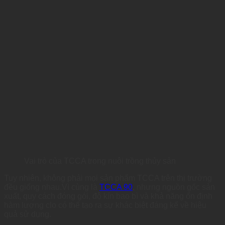
Vai trò của TCCA trong nuôi trồng thủy sản
Tuy nhiên, không phải mọi sản phẩm TCCA trên thị trường
đều giống nhau.Vì cùng là
TCCA 90
, nhưng nguồn gốc sản
xuất, quy cách đóng gói, độ kín bao bì và khả năng ổn định
hàm lượng clo có thể tạo ra sự khác biệt đáng kể về hiệu
quả sử dụng.