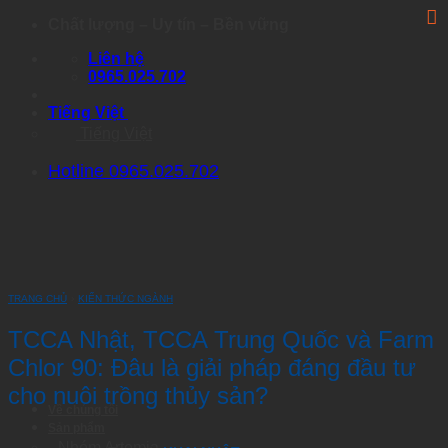
Skip
Chất lượng – Uy tín – Bền vững
to
Liên hệ
content
0965.025.702
Tiếng Việt
Tiếng Việt
Hotline 0965.025.702
TRANG CHỦ
›
KIẾN THỨC NGÀNH
TCCA Nhật, TCCA Trung Quốc và Farm
Chlor 90: Đâu là giải pháp đáng đầu tư
cho nuôi trồng thủy sản?
Về chúng tôi
Sản phẩm
Nhóm Artemia