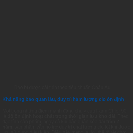
Bao bì được cải tiến theo tiêu chuẩn Châu Âu
Khả năng bảo quản lâu, duy trì hàm lượng clo ổn định
Một trong những điểm mạnh đáng chú ý của Farm Chlor 90
là
độ ổn định hoạt chất trong thời gian lưu kho dài
. Theo
đặc tính sản phẩm, ngay cả khi bảo quản kéo dài
trên 2
năm
, sản phẩm vẫn hỗ trợ duy trì chất lượng clo tốt khi được
lưu trữ đúng điều kiện. Điều này mang lại lợi thế rõ rệt cho: