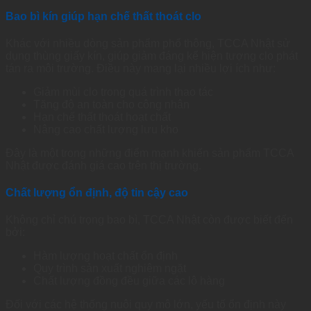
Bao bì kín giúp hạn chế thất thoát clo
Khác với nhiều dòng sản phẩm phổ thông, TCCA Nhật sử
dụng thùng giấy kín, giúp giảm đáng kể hiện tượng clo phát
tán ra môi trường. Điều này mang lại nhiều lợi ích như:
Giảm mùi clo trong quá trình thao tác
Tăng độ an toàn cho công nhân
Hạn chế thất thoát hoạt chất
Nâng cao chất lượng lưu kho
Đây là một trong những điểm mạnh khiến sản phẩm TCCA
Nhật được đánh giá cao trên thị trường.
Chất lượng ổn định, độ tin cậy cao
Không chỉ chú trọng bao bì, TCCA Nhật còn được biết đến
bởi:
Hàm lượng hoạt chất ổn định
Quy trình sản xuất nghiêm ngặt
Chất lượng đồng đều giữa các lô hàng
Đối với các hệ thống nuôi quy mô lớn, yếu tố ổn định này