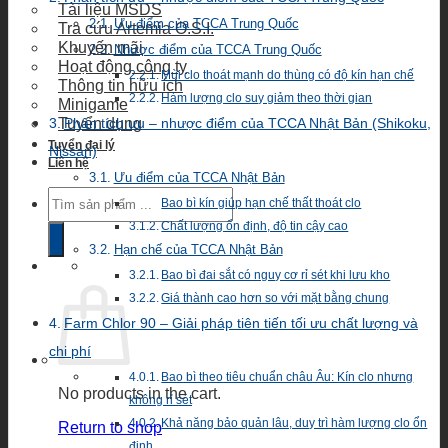
Tài liệu MSDS
Ưu điểm của TCCA Trung Quốc
Tra cứu Artemia O.S.I.
Khuyến mãi
Nhược điểm của TCCA Trung Quốc
Hoạt động công ty
Mùi clo thoát mạnh do thùng có độ kín hạn chế
Thông tin hữu ích
Hàm lượng clo suy giảm theo thời gian
Minigame
Tuyển dụng
Phân tích ưu – nhược điểm của TCCA Nhật Bản (Shikoku,
Tuyển đại lý
Nissan)
Liên hệ
Ưu điểm của TCCA Nhật Bản
Products
Bao bì kín giúp hạn chế thất thoát clo
search
Chất lượng ổn định, độ tin cậy cao
Hạn chế của TCCA Nhật Bản
Bao bì đai sắt có nguy cơ rỉ sét khi lưu kho
Giá thành cao hơn so với mặt bằng chung
Farm Chlor 90 – Giải pháp tiên tiến tối ưu chất lượng và
chi phí
Bao bì theo tiêu chuẩn châu Âu: Kín clo nhưng
No products in the cart.
không rỉ sét
Khả năng bảo quản lâu, duy trì hàm lượng clo ổn
Return to shop
định