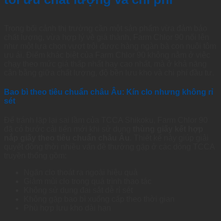
Trong bối cảnh thị trường cần một sản phẩm vừa đảm bảo
chất lượng, vừa hợp lý về giá thành, Farm Chlor 90 nổi lên
như một lựa chọn vượt trội được hàng ngàn bà con nuôi tôm
ưu ái. Điểm khác biệt của Farm Chlor 90 không nằm ở việc
chạy theo mức giá thấp nhất hay cao nhất, mà ở khả năng
cân bằng giữa chất lượng, độ bền lưu kho và chi phí đầu tư.
Bao bì theo tiêu chuẩn châu Âu: Kín clo nhưng không rỉ
sét
Để tránh lặp lại sai lầm của TCCA Shikoku, Farm Chlor 90
đã có bước cải tiến mới khi sử dụng
thùng giấy kết hợp
nắp giấy theo tiêu chuẩn châu Âu
. Thiết kế này giúp giải
quyết đồng thời nhiều vấn đề thường gặp ở các dòng TCCA
truyền thống gồm:
Ngăn clo thoát ra ngoài hiệu quả
Giảm mùi clo trong quá trình thao tác
Không sử dụng đai sắt dễ rỉ sét
Không gặp bao bì xuống cấp theo thời gian
Phù hợp lưu kho dài hạn