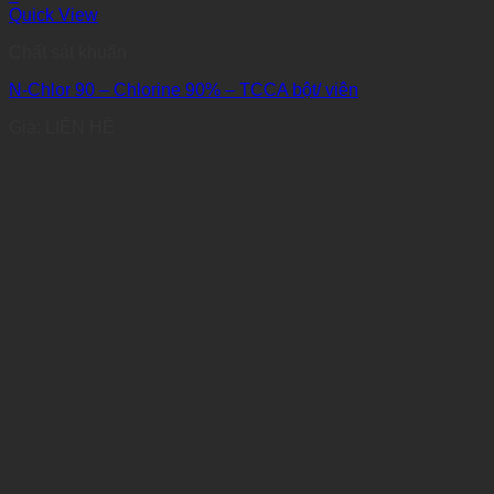
Quick View
Chất sát khuẩn
N-Chlor 90 – Chlorine 90% – TCCA bột/ viên
Giá: LIÊN HỆ