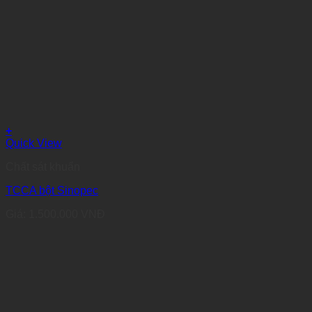
+
Quick View
Chất sát khuẩn
TCCA bột Sinopec
Giá:
1.500.000
VNĐ