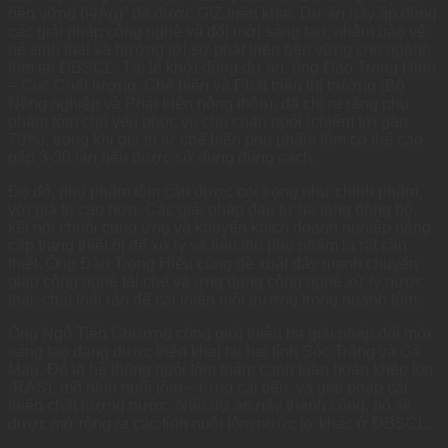
bền vững (i4Ag)” đã được GIZ triển khai. Dự án này áp dụng
các giải pháp công nghệ và đổi mới sáng tạo, nhằm bảo vệ
hệ sinh thái và hướng tới sự phát triển bền vững cho ngành
tôm tại ĐBSCL. Tại lễ khởi động dự án, ông Đào Trọng Hiếu
– Cục Chất lượng, Chế biến và Phát triển thị trường (Bộ
Nông nghiệp và Phát triển nông thôn), đã chỉ ra rằng phụ
phẩm tôm chủ yếu phục vụ cho chăn nuôi (chiếm tới gần
70%), trong khi giá trị từ chế biến phụ phẩm tôm có thể cao
gấp 3-30 lần nếu được sử dụng đúng cách.
Do đó, phụ phẩm tôm cần được coi trọng như chính phẩm,
với giá trị cao hơn. Các giải pháp đầu tư hạ tầng đồng bộ,
kết nối chuỗi cung ứng và khuyến khích doanh nghiệp nâng
cấp trang thiết bị để xử lý và tiêu thụ phụ phẩm là rất cần
thiết. Ông Đào Trọng Hiếu cũng đề xuất đẩy mạnh chuyển
giao công nghệ tái chế và ứng dụng công nghệ xử lý nước
thải, chất thải rắn để cải thiện môi trường trong ngành tôm.
Ông Ngô Tiến Chương cũng giới thiệu ba giải pháp đổi mới
sáng tạo đang được triển khai tại hai tỉnh Sóc Trăng và Cà
Mau. Đó là hệ thống nuôi tôm thâm canh tuần hoàn khép kín
(RAS), mô hình nuôi tôm – rừng cải tiến, và giải pháp cải
thiện chất lượng nước. Nếu dự án này thành công, nó sẽ
được mở rộng ra các tỉnh nuôi tôm nước lợ khác ở ĐBSCL.