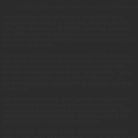
Lâm Đồng: Sản lượng cá nước lạnh đạt 2.300 tấn/năm. 
Tỉnh Lâm Đồng có khí hậu lý tưởng cho phát triển nông
nghiệp, bao gồm cả nuôi cá nước lạnh. Ông Nguyễn Văn
Châu, Phó Giám đốc Sở NN&PTNT Lâm Đồng, cho biết từ
năm 2006, toàn tỉnh đã phát triển 109 cơ sở nuôi cá nước
lạnh, với tổng diện tích khoảng 54 ha và 640 lồng bè trên các
hồ thủy lợi và thủy điện.
Các huyện như Lạc Dương, Đam Rông, Di Linh, Bảo Lâm,
Lâm Hà và TP Đà Lạt đang có phong trào nuôi cá nước lạnh
phát triển mạnh mẽ. Sản lượng cá nước lạnh đạt 2.300
tấn/năm, mang lại giá trị kinh tế ước đạt 450 tỷ đồng. Ngoài
ra, hàng năm Lâm Đồng sản xuất hơn 5 triệu con cá tầm
giống để phục vụ nhu cầu trong tỉnh và cung cấp cho một số
tỉnh lân cận.
Việc tiêu thụ sản phẩm cá nước lạnh diễn ra thuận lợi nhờ
vào chuỗi liên kết từ sản xuất giống, nuôi thương phẩm,
cung ứng thức ăn cho đến tổ chức thị trường tiêu thụ. Điều
này giúp nghề nuôi cá nước lạnh đạt hiệu quả kinh tế cao,
đóng góp vào giá trị sản xuất ngành thủy sản.
Nhãn hiệu “Cá nước lạnh Đà Lạt” đã được Hiệp hội Phát
triển cá nước lạnh Lâm Đồng đăng ký với Cục Sở hữu trí tuệ