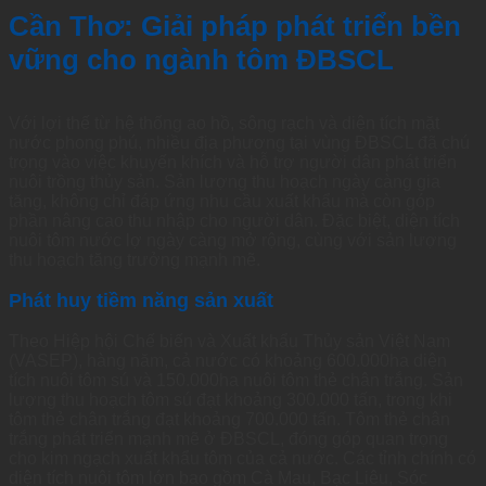
Cần Thơ: Giải pháp phát triển bền
vững cho ngành tôm ĐBSCL
Với lợi thế từ hệ thống ao hồ, sông rạch và diện tích mặt
nước phong phú, nhiều địa phương tại vùng ĐBSCL đã chú
trọng vào việc khuyến khích và hỗ trợ người dân phát triển
nuôi trồng thủy sản. Sản lượng thu hoạch ngày càng gia
tăng, không chỉ đáp ứng nhu cầu xuất khẩu mà còn góp
phần nâng cao thu nhập cho người dân. Đặc biệt, diện tích
nuôi tôm nước lợ ngày càng mở rộng, cùng với sản lượng
thu hoạch tăng trưởng mạnh mẽ.
Phát huy tiềm năng sản xuất
Theo Hiệp hội Chế biến và Xuất khẩu Thủy sản Việt Nam
(VASEP), hàng năm, cả nước có khoảng 600.000ha diện
tích nuôi tôm sú và 150.000ha nuôi tôm thẻ chân trắng. Sản
lượng thu hoạch tôm sú đạt khoảng 300.000 tấn, trong khi
tôm thẻ chân trắng đạt khoảng 700.000 tấn. Tôm thẻ chân
trắng phát triển mạnh mẽ ở ĐBSCL, đóng góp quan trọng
cho kim ngạch xuất khẩu tôm của cả nước. Các tỉnh chính có
diện tích nuôi tôm lớn bao gồm Cà Mau, Bạc Liêu, Sóc