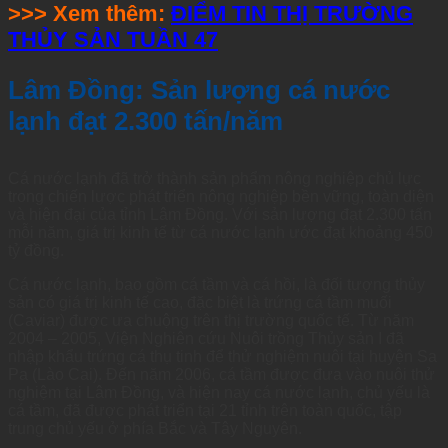
>>> Xem thêm:
ĐIỂM TIN THỊ TRƯỜNG
THỦY SẢN TUẦN 47
Lâm Đồng: Sản lượng cá nước
lạnh đạt 2.300 tấn/năm
Cá nước lạnh đã trở thành sản phẩm nông nghiệp chủ lực
trong chiến lược phát triển nông nghiệp bền vững, toàn diện
và hiện đại của tỉnh Lâm Đồng. Với sản lượng đạt 2.300 tấn
mỗi năm, giá trị kinh tế từ cá nước lạnh ước đạt khoảng 450
tỷ đồng.
Cá nước lạnh, bao gồm cá tầm và cá hồi, là đối tượng thủy
sản có giá trị kinh tế cao, đặc biệt là trứng cá tầm muối
(Caviar) được ưa chuộng trên thị trường quốc tế. Từ năm
2004 – 2005, Viện Nghiên cứu Nuôi trồng Thủy sản I đã
nhập khẩu trứng cá thụ tinh để thử nghiệm nuôi tại huyện Sa
Pa (Lào Cai). Đến năm 2006, cá tầm được đưa vào nuôi thử
nghiệm tại Lâm Đồng, và hiện nay cá nước lạnh, chủ yếu là
cá tầm, đã được phát triển tại 21 tỉnh trên toàn quốc, tập
trung chủ yếu ở phía Bắc và Tây Nguyên.