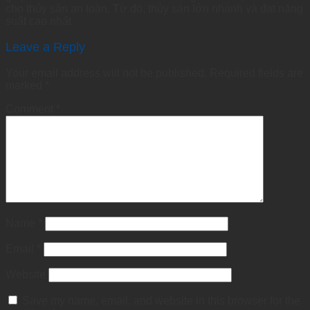
cho thủy sản an toàn. Từ đó, thủy sản lớn nhanh và đạt năng
suất cao nhất
Leave a Reply
Your email address will not be published.
Required fields are
marked
*
Comment
*
Name
*
Email
*
Website
Save my name, email, and website in this browser for the