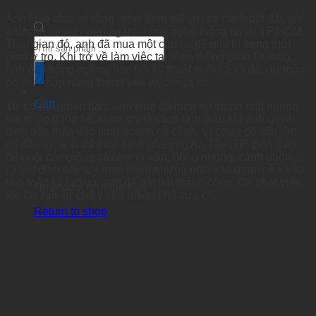
Anh Huệ chia sẻ rằng niềm đam mê với cá cảnh bắt đầu khi
anh còn là sinh viên ngành công nghệ thông tin tại TP.HCM.
Products
Thời gian đó, anh đã mua một cặp cá để giải trí trong thời
search
gian ở trọ. Khi trở về làm việc tại Viễn thông Bình Dương,
anh đã không ngừng học hỏi kỹ thuật nuôi cá và đầu tư toàn
bộ thu nhập hàng tháng vào việc mua cá.
Cart
Từ sở thích ban đầu, anh Huệ đã biến nó thành một nguồn
thu nhập đáng kể, thậm chí là cách làm giàu khi anh quyết
định dấn thân vào kinh doanh cá cảnh. Vì chưa có vốn lớn
để đầu tư, anh đã thuê ao ở phường An Tây (TP. Bến Cát)
để nuôi các giống cá như tứ vân, hồng nhung, cánh buồm…
Quyết định này tuy mạo hiểm nhưng nhờ vào đam mê và sự
tính toán kỹ lưỡng, anh đã gặt hái thành công. Cá phát triển
No products in the cart.
tốt, thu hút sự chú ý của nhiều chủ vựa cá.
Return to shop