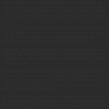
Khi đã có vốn, anh Huệ quyết định trở về Thanh Tuyền để
xây dựng trang trại lớn hơn. Trang trại của anh được thiết kế
hiện đại với hệ thống bể kính và tự động hóa trong cấp thoát
nước, cùng hệ thống phun sương để cung cấp oxy và lọc tạp
chất.
Tại cơ sở mới, anh bắt đầu nuôi các giống cá phổ biến như
cá bao, bông cúc, bồ câu, nhờ giá cả hợp lý và dễ tiêu thụ.
Sau đó, anh đã xuất khẩu cá sang nhiều quốc gia như
Singapore, Malaysia, Đài Loan, Indonesia, và Mỹ.
Việc khởi nghiệp từ cá cảnh và sử dụng đất vườn nhiễm
phèn để xây dựng thương hiệu cá cảnh uy tín cho thấy tiềm
năng lớn của ngành nuôi trồng này, đặc biệt là nông nghiệp
ở Thanh Tuyền.
Theo anh Huệ, để tạo dựng thương hiệu vững mạnh và tăng
thu nhập, cần lựa chọn những giống cá độc đáo, ít người
nuôi và có nhu cầu thị trường cao. Năm 2010, bên cạnh cá
vàng và cá dĩa, anh quyết định nuôi cá ông tiên Ai Cập, một
loài cá hoang dã từ Colombia.
Cá ông tiên Ai Cập có tỷ lệ sống sót trong môi trường nhân
tạo thấp và không dễ dàng sinh sản, với mỗi năm chỉ đẻ một
lần. Để phát dục, cá cần khoảng 4 đến 6 tháng, và mất đến 3