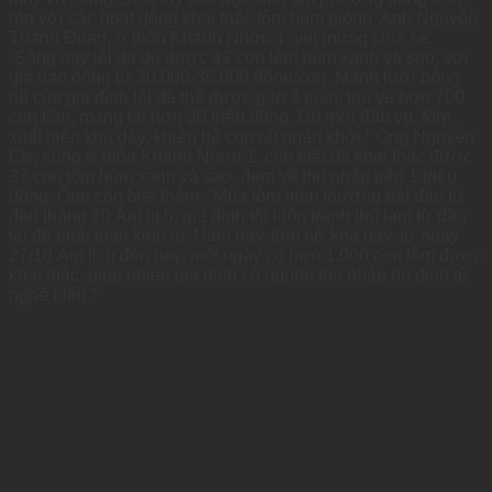
rộn với các hoạt động khai thác tôm hùm giống. Anh Nguyễn
Thành Đoán, ở thôn Khánh Nhơn 1, vui mừng chia sẻ:
“Sáng nay tôi đã dũ được 42 con tôm hùm xanh và sao, với
giá dao động từ 30.000-35.000 đồng/con. Mành lưới bông
dũ của gia đình tôi đã thả được gần 3 tuần, thu về hơn 700
con tôm, mang lại hơn 20 triệu đồng. Dù mới đầu vụ, tôm
xuất hiện khá dày, khiến bà con rất phấn khởi.” Ông Nguyễn
Cơ, cũng ở thôn Khánh Nhơn 1, cho biết đã khai thác được
37 con tôm hùm xanh và sao, đem về thu nhập trên 1 triệu
đồng. Ông cho biết thêm: “Mùa tôm hùm thường bắt đầu từ
đầu tháng 10 Âm lịch, gia đình tôi luôn tranh thủ làm từ đầu
vụ để phát triển kinh tế. Năm nay, tôm nở khá dày, từ ngày
27/10 Âm lịch đến nay, mỗi ngày có hơn 1.000 con tôm được
khai thác, giúp nhiều gia đình có nguồn thu nhập ổn định từ
nghề biển.”