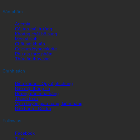
Sản phẩm
Artemia
Cải tạo môi trường
Khoáng chất bổ sung
Men vi sinh
Chất sát khuẩn
Calcium Hypochlorite
Phụ gia thực phẩm
Thức ăn thủy sản
Chính sách
Điều khoản - Quy định chung
Bảo mật thông tin
Hướng dẫn mua hàng
Thanh toán
Vận chuyển giao hàng, kiểm hàng
Bảo hành - Đổi trả
Follow us
Facebook
Tiktok