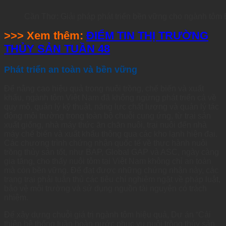
Cần Thơ: Giải pháp phát triển bền vững cho ngành tô
>>> Xem thêm:
ĐIỂM TIN THỊ TRƯỜNG
THỦY SẢN TUẦN 48
Phát triển an toàn và bền vững
Để nâng cao hiệu quả trong nuôi trồng, chế biến và xuất
khẩu, ngành tôm Việt Nam đã không ngừng phát triển cả về
quy mô, quản lý kỹ thuật, năng lực chất lượng và quản lý tác
động môi trường trong toàn bộ chuỗi cung ứng, từ trại sản
xuất giống, nhà máy thức ăn chăn nuôi, trại nuôi đến nhà
máy chế biến và xuất khẩu thông qua các kho lạnh hiện đại.
Các chương trình chứng nhận quốc tế về thực hành nuôi
trồng thủy sản tốt, như BAP, Global GAP và ASC, ngày càng
gia tăng, cho thấy nuôi tôm tại Việt Nam không chỉ an toàn
mà còn bền vững. Để đạt được những chứng nhận này, các
trang trại phải tuân thủ các tiêu chí nghiêm ngặt về pháp luật,
bảo vệ môi trường và sử dụng nguồn tài nguyên có trách
nhiệm.
Để xây dựng chuỗi giá trị ngành tôm hiệu quả, Dự án “Cải
thiện hệ thống tuần hoàn nước phục vụ nuôi trồng thủy sản