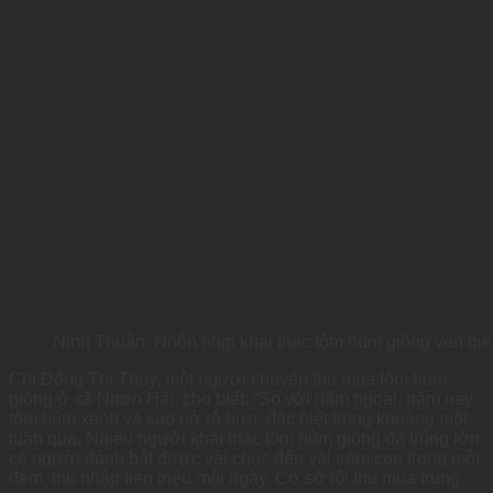
Ninh Thuận: Nhộn nhịp khai thác tôm hùm giống ven biể
Chị Đổng Thị Thúy, một người chuyên thu mua tôm hùm
giống ở xã Nhơn Hải, cho biết: “So với năm ngoái, năm nay
tôm hùm xanh và sao nở rộ hơn, đặc biệt trong khoảng một
tuần qua. Nhiều người khai thác tôm hùm giống đã trúng lớn,
có người đánh bắt được vài chục đến vài trăm con trong một
đêm, thu nhập tiền triệu mỗi ngày. Cơ sở tôi thu mua trung