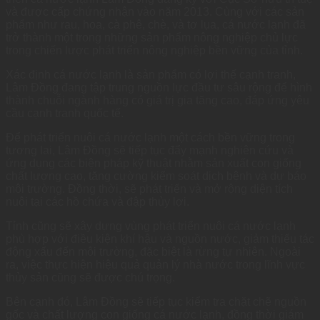
và được cấp chứng nhận vào năm 2013. Cùng với các sản
phẩm như rau, hoa, cà phê, chè, và tơ lụa, cá nước lạnh đã
trở thành một trong những sản phẩm nông nghiệp chủ lực
trong chiến lược phát triển nông nghiệp bền vững của tỉnh.
Xác định cá nước lạnh là sản phẩm có lợi thế cạnh tranh,
Lâm Đồng đang tập trung nguồn lực đầu tư sâu rộng để hình
thành chuỗi ngành hàng có giá trị gia tăng cao, đáp ứng yêu
cầu cạnh tranh quốc tế.
Để phát triển nuôi cá nước lạnh một cách bền vững trong
tương lai, Lâm Đồng sẽ tiếp tục đẩy mạnh nghiên cứu và
ứng dụng các biện pháp kỹ thuật nhằm sản xuất con giống
chất lượng cao, tăng cường kiểm soát dịch bệnh và dự báo
môi trường. Đồng thời, sẽ phát triển và mở rộng diện tích
nuôi tại các hồ chứa và đập thủy lợi.
Tỉnh cũng sẽ xây dựng vùng phát triển nuôi cá nước lạnh
phù hợp với điều kiện khí hậu và nguồn nước, giảm thiểu tác
động xấu đến môi trường, đặc biệt là rừng tự nhiên. Ngoài
ra, việc thực hiện hiệu quả quản lý nhà nước trong lĩnh vực
thủy sản cũng sẽ được chú trọng.
Bên cạnh đó, Lâm Đồng sẽ tiếp tục kiểm tra chặt chẽ nguồn
gốc và chất lượng con giống cá nước lạnh, đồng thời giám