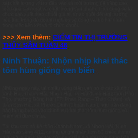
sát chất lượng vật tư đầu vào và môi trường để nâng cao
hiệu quả sản xuất và chất lượng sản phẩm. Tỉnh cũng sẽ tổ
chức sản xuất theo chuỗi giá trị, từ ao nuôi đến thị trường
tiêu thụ, trong đó doanh nghiệp sẽ đóng vai trò hạt nhân
trong việc liên kết và tổ chức chuỗi.
>>> Xem thêm:
ĐIỂM TIN THỊ TRƯỜNG
THỦY SẢN TUẦN 46
Ninh Thuận: Nhộn nhịp khai thác
tôm hùm giống ven biển
Những ngày này, tại nhiều vùng biển ven bờ ở các xã như
Vĩnh Hải, Thanh Hải, Nhơn Hải, Tri Hải (Ninh Hải); thôn Phú
Thọ, phường Đông Hải (TP. Phan Rang – Tháp Chàm); và
thôn Sơn Hải, xã Phước Dinh (Thuận Nam), ngư dân đang
hào hứng bước vào chính vụ khai thác tôm hùm giống với
niềm vui được mùa.
Tại khu vực bờ kè thôn Khánh Nhơn, xã Nhơn Hải (Ninh
Hải) vào sáng 4/12, chúng tôi ghi nhận hơn 50 chiếc thúng
máy và thúng chèo tay của ngư dân địa phương đang bận