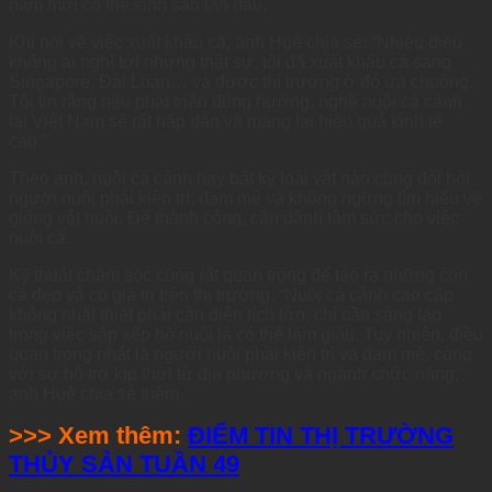
năm mới có thể sinh sản lần đầu.
Khi nói về việc xuất khẩu cá, anh Huệ chia sẻ: “Nhiều điều
không ai nghĩ tới nhưng thật sự, tôi đã xuất khẩu cá sang
Singapore, Đài Loan… và được thị trường ở đó ưa chuộng.
Tôi tin rằng nếu phát triển đúng hướng, nghề nuôi cá cảnh
tại Việt Nam sẽ rất hấp dẫn và mang lại hiệu quả kinh tế
cao.”
Theo anh, nuôi cá cảnh hay bất kỳ loài vật nào cũng đòi hỏi
người nuôi phải kiên trì, đam mê và không ngừng tìm hiểu về
giống vật nuôi. Để thành công, cần dành tâm sức cho việc
nuôi cá.
Kỹ thuật chăm sóc cũng rất quan trọng để tạo ra những con
cá đẹp và có giá trị trên thị trường. “Nuôi cá cảnh cao cấp
không nhất thiết phải cần diện tích lớn, chỉ cần sáng tạo
trong việc sắp xếp hồ nuôi là có thể làm giàu. Tuy nhiên, điều
quan trọng nhất là người nuôi phải kiên trì và đam mê, cùng
với sự hỗ trợ kịp thời từ địa phương và ngành chức năng,”
anh Huệ chia sẻ thêm.
>>> Xem thêm:
ĐIỂM TIN THỊ TRƯỜNG
THỦY SẢN TUẦN 49