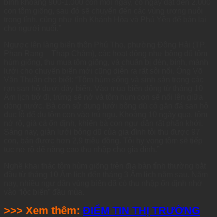
bình khoảng 900-1.000 con mỗi ngày, có ngày đạt đến 2.000
con tôm giống, sau đó sẽ chuyển đến các vùng ương nuôi
trong tỉnh, cũng như tỉnh Khánh Hòa và Phú Yên để bán lại
cho người nuôi.”
Ngược lên làng biển thôn Phú Thọ, phường Đông Hải (TP.
Phan Rang – Tháp Chàm), các hoạt động như bông dũ tôm
hùm giống, thu mua tôm giống, và chuẩn bị đèn, bình, mành
lưới cho chuyến biển mới cũng diễn ra rất sôi nổi. Ông Võ
Văn Thuận cho biết: “Tôm hùm sống và sinh sản trong các
rạn san hô dưới đáy biển. Vào mùa biển động từ tháng 10
Âm lịch trở đi, trứng sẽ nở và tôm hùm con sẽ nổi lên giữa
dòng nước. Bà con sử dụng lưới bông dũ có gắn đá san hô
đục lỗ để dụ tôm con vào trú ngụ. Khoảng 10 ngày qua, tôm
nở rộ, giá cả ổn định, khiến bà con ngư dân rất phấn khởi.
Sáng nay, giàn lưới bông dũ của gia đình tôi thu được 97
con, bán được hơn 2,9 triệu đồng. Tôi hy vọng tôm sẽ tiếp
tục nở rộ để nâng cao thu nhập cho gia đình.”
Nghề khai thác tôm hùm giống trên địa bàn tỉnh thường bắt
đầu từ tháng 10 Âm lịch đến tháng 3 Âm lịch năm sau. Năm
nay, nhiều ngư dân vùng biển đã có thu nhập ổn định nhờ
vào “lộc biển” đầu mùa.
>>> Xem thêm:
ĐIỂM TIN THỊ TRƯỜNG