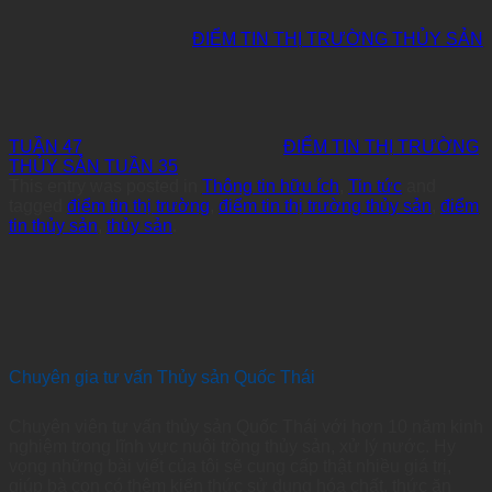
ĐIỂM TIN THỊ TRƯỜNG THỦY SẢN
TUẦN 47
ĐIỂM TIN THỊ TRƯỜNG
THỦY SẢN TUẦN 35
This entry was posted in
Thông tin hữu ích
,
Tin tức
and
tagged
điểm tin thị trường
,
điểm tin thị trường thủy sản
,
điểm
tin thủy sản
,
thủy sản
.
Chuyên gia tư vấn Thủy sản Quốc Thái
Chuyên viên tư vấn thủy sản Quốc Thái với hơn 10 năm kinh
nghiệm trong lĩnh vực nuôi trồng thủy sản, xử lý nước. Hy
vọng những bài viết của tôi sẽ cung cấp thật nhiều giá trị,
giúp bà con có thêm kiến thức sử dụng hóa chất, thức ăn