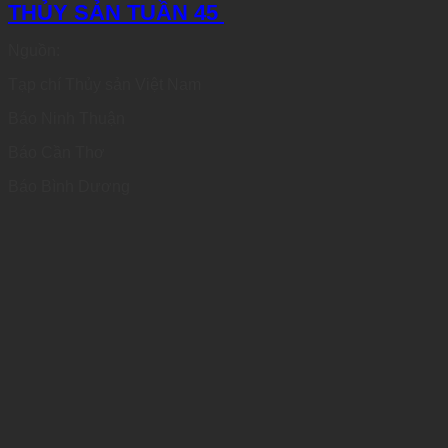
THỦY SẢN TUẦN 45
Nguồn:
Tạp chí Thủy sản Việt Nam
Báo Ninh Thuận
Báo Cần Thơ
Báo Bình Dương