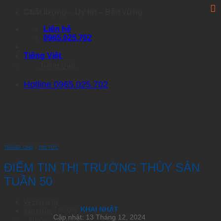
Skip
Chất lượng – Uy tín – Bền vững
to
Liên hệ
content
0965.025.702
Tiếng Việt
Tiếng Việt
Hotline 0965.025.702
TRANG CHỦ
›
TIN TỨC
ĐIỂM TIN THỊ TRƯỜNG THỦY SẢN
TUẦN 50
Về chúng tôi
Tác giả:
KHAI NHẬT
Sản phẩm
Cập nhật: 13 Tháng 12, 2024
Nhóm Artemia