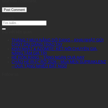
next time I comment.
Search
Bài viết liên quan
THÁNG 7 MƯA NẮNG DỞ DANG – KHAI NHẬT GỬI
CHÚT DỊU DÀNG TRAO TAY
KHAI NHẬT & AZOMITE: KẾT NỐI CHUYÊN GIA,
NÂNG TẦM GIÁ TRỊ
HÈ RỘN RÀNG – TẶNG NGÀN QUÀ HAY
CHÀO HÈ RỰC RỠ 2026 – MUA MEN SUPRAKLENZ
– QUÀ TẶNG NHIỀU BẤT NGỜ
Follow us