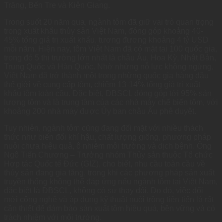
Trăng, Bến Tre và Kiên Giang.
Trong suốt 20 năm qua, ngành tôm đã giữ vai trò quan trọng
trong xuất khẩu thủy sản Việt Nam, đóng góp khoảng 40-
45% tổng giá trị xuất khẩu, tương đương khoảng 4 tỷ USD
mỗi năm. Hiện nay, tôm Việt Nam đã có mặt tại 100 quốc gia,
trong đó 5 thị trường lớn nhất là châu Âu, Hoa Kỳ, Nhật Bản,
Trung Quốc và Hàn Quốc. Nhờ những nỗ lực không ngừng,
Việt Nam đã trở thành một trong những quốc gia hàng đầu
thế giới về cung cấp tôm, chiếm 13-14% tổng giá trị xuất
khẩu tôm toàn cầu. Đặc biệt, ĐBSCL đóng góp tới 95% sản
lượng tôm và là trung tâm của các nhà máy chế biến tôm, với
khoảng 200 nhà máy được Ủy ban châu Âu phê duyệt.
Tuy nhiên, ngành tôm cũng đang đối mặt với nhiều thách
thức như biến đổi khí hậu, chất lượng giống, phương pháp
nuôi chưa hiệu quả, ô nhiễm môi trường và dịch bệnh. Ông
Ngô Tiến Chương – Trưởng nhóm Thủy sản thuộc Tổ chức
Hợp tác Quốc tế Đức (GIZ), cho biết, nhu cầu toàn cầu về
thủy sản đang gia tăng, trong khi các phương pháp sản xuất
truyền thống không thể đáp ứng nếu ngành tôm tại Việt Nam,
đặc biệt là ĐBSCL, không có sự thay đổi. Do đó, việc đổi
mới công nghệ và áp dụng kỹ thuật nuôi trồng tiên tiến là rất
cần thiết để đảm bảo sản xuất tôm hiệu quả, bền vững và có
trách nhiệm với môi trường.