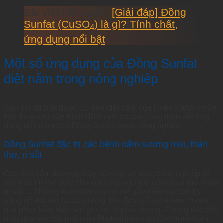
Bài viết liên quan:
[Giải đáp] Đồng
Sunfat (CuSO
) là gì? Tính chất,
4
ứng dụng nổi bật
Một số ứng dụng của Đồng Sunfat
diệt nấm trong nông nghiệp
Sau khi đã biết được cơ chế diệt nấm của Phèn Xanh. Phần
tiếp theo sau đây Khai Nhật mời bà con cùng theo dõi ứng
dụng diệt nấm của Đồng Sunfat trong nông nghiệp.
Đồng Sunfat đặc trị các bệnh nấm sương mai, thán
thư, rỉ sắt
Các loại nấm thường thấy trên cây ăn quả, công nghiệp và
rau màu có thể thấy như nấm sương mai, nấm thán thư, nấm
gỉ sắt,… Những loại nấm này có thể gây thiệt hại cực kỳ
nặng nề đối với bà con nông dân. Đồng Sunfat như là một
giải pháp hữu hiệu với giá thành phải chăng. Chúng đặc biệt
hiệu quả với các loại nấm Phytophthora và Colletotrichum.