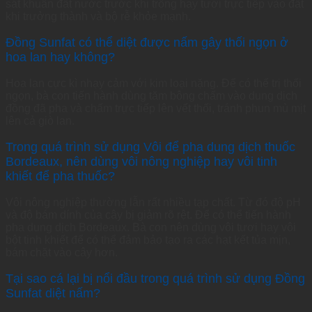
sát khuẩn đất nước trước khi trồng hay tưới trực tiếp vào đất
khi trưởng thành và bộ rễ khỏe mạnh.
Đồng Sunfat có thể diệt được nấm gây thối ngọn ở
hoa lan hay không?
Hoa lan cực kì nhạy cảm với kim loại nặng. Để có thể trị thối
ngọn, bà con tiến hành dùng tăm bông chấm vào dung dịch
đồng đã pha và chấm trực tiếp lên vết thối, tránh phun mù mịt
lên cả giò lan.
Trong quá trình sử dụng Vôi để pha dung dịch thuốc
Bordeaux, nên dùng vôi nông nghiệp hay vôi tinh
khiết để pha thuốc?
Vôi nông nghiệp thường lẫn rất nhiều tạp chất. Từ đó độ pH
và độ bám dính của cây bị giảm rõ rệt. Để có thể tiến hành
pha dung dịch Bordeaux. Bà con nên dùng vôi tươi hay vôi
bột tinh khiết để có thể đảm bảo tạo ra các hạt kết tủa mịn,
bám chặt vào cây hơn.
Tại sao cá lại bị nổi đầu trong quá trình sử dụng Đồng
Sunfat diệt nấm?