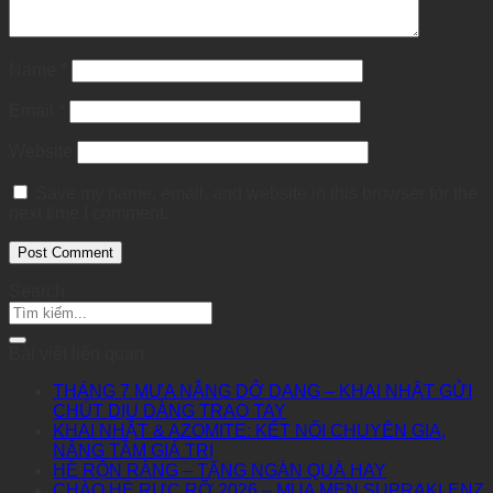
Name
*
Email
*
Website
Save my name, email, and website in this browser for the
next time I comment.
Search
Bài viết liên quan
THÁNG 7 MƯA NẮNG DỞ DANG – KHAI NHẬT GỬI
CHÚT DỊU DÀNG TRAO TAY
KHAI NHẬT & AZOMITE: KẾT NỐI CHUYÊN GIA,
NÂNG TẦM GIÁ TRỊ
HÈ RỘN RÀNG – TẶNG NGÀN QUÀ HAY
CHÀO HÈ RỰC RỠ 2026 – MUA MEN SUPRAKLENZ