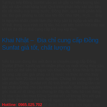
Tạt trực tiếp Đồng Sunfat vào ao sẽ gây ra hiện tượng tảo
độc và nấm chết hàng loạt. Quá trình phân hủy xác tảo tiêu
tốn rất nhiều oxy trong nước. Đồng thời, quá trình phân hủy
xác tảo giải phóng ra các loại khí độc như NH
, H
S,… Đây
3
2
là nguyên nhân chính làm cho thủy sản bị ngộp và nổi đầu.
Vì thế, trong quá trình xử lý tảo, bà con tiến hành bật máy sục
khí tối đa để có thể cung cấp khí oxy kịp thời.
Khai Nhật – Địa chỉ cung cấp Đồng
Sunfat giá tốt, chất lượng
Nếu bà con đang tìm một đơn vị chuyên cung cấp Đồng
Sunfat (Phèn Xanh) uy tín nhằm phục vụ nuôi trồng thủy sản,
bà con có thể liên hệ ngay với Khai Nhật. Khai Nhật là đơn
vị cung cấp các giải pháp xử lý nước và thức ăn cho thủy
sản với hơn 20 năm kinh nghiệm. Chúng tôi cung cấp các
sản phẩm Đồng Sunfat với độ tinh khiết cao không lẫn các
tạp chất gây hại cho cây trồng và vật nuôi, đảm bảo nguồn
gốc xuất xứ rõ ràng, có chứng từ đầy đủ. Nếu bà con đang
có nhu cầu cần mua Đồng Sunfat với số lượng lớn với giá
tốt nhất. Bà con có thể liên hệ ngay với Khai Nhật qua
Hotline: 0965.025.702
để được hỗ trợ kịp thời ngay nhé!