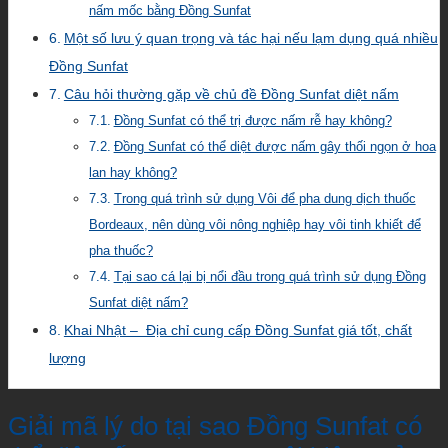
nấm mốc bằng Đồng Sunfat
Một số lưu ý quan trọng và tác hại nếu lạm dụng quá nhiều
Đồng Sunfat
Câu hỏi thường gặp về chủ đề Đồng Sunfat diệt nấm
Đồng Sunfat có thể trị được nấm rễ hay không?
Đồng Sunfat có thể diệt được nấm gây thối ngọn ở hoa
lan hay không?
Trong quá trình sử dụng Vôi để pha dung dịch thuốc
Bordeaux, nên dùng vôi nông nghiệp hay vôi tinh khiết để
pha thuốc?
Tại sao cá lại bị nổi đầu trong quá trình sử dụng Đồng
Sunfat diệt nấm?
Khai Nhật – Địa chỉ cung cấp Đồng Sunfat giá tốt, chất
lượng
Giải mã lý do tại sao Đồng Sunfat có