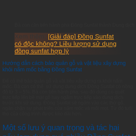
Bà con cần tiến hành pha Đồng Sunfat thành Dung dịch 
Xem thêm:
[Giải đáp] Đồng Sunfat
có độc không? Liều lượng sử dụng
đồng sunfat hợp lý
Hướng dẫn cách bảo quản gỗ và vật liệu xây dựng
khỏi nấm mốc bằng Đồng Sunfat
Để có thể bảo quản gỗ và vật liệu xây dựng ra khỏi nấm
mốc. Bà con có thể sử dụng dung dịch Đồng Sunfat có nồng
độ từ 3 – 5%. Bà con tiến hành pha, sau đó dùng cọ quét
trực tiếp lên bề mặt gỗ hay ngâm trực tiếp vào dung dịch
trước khi sử dụng. Đồng Sunfat sẽ ngấm vào các thớ gỗ,
ngăn chặn sự phát triển của nấm mốc và mối mọt. Từ đó tuổi
thọ của công trình được kéo dài hơn.
Một số lưu ý quan trọng và tác hại