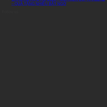
– QUÀ TẶNG NHIỀU BẤT NGỜ
Follow us