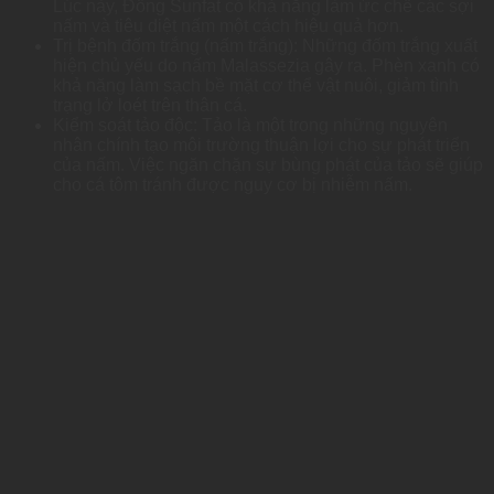
Lúc này, Đồng Sunfat có khả năng làm ức chế các sợi
nấm và tiêu diệt nấm một cách hiệu quả hơn.
Trị bệnh đốm trắng (nấm trắng): Những đốm trắng xuất
hiện chủ yếu do nấm Malassezia gây ra. Phèn xanh có
khả năng làm sạch bề mặt cơ thể vật nuôi, giảm tình
trạng lở loét trên thân cá.
Kiểm soát tảo độc: Tảo là một trong những nguyên
nhân chính tạo môi trường thuận lợi cho sự phát triển
của nấm. Việc ngăn chặn sự bùng phát của tảo sẽ giúp
cho cá tôm tránh được nguy cơ bị nhiễm nấm.