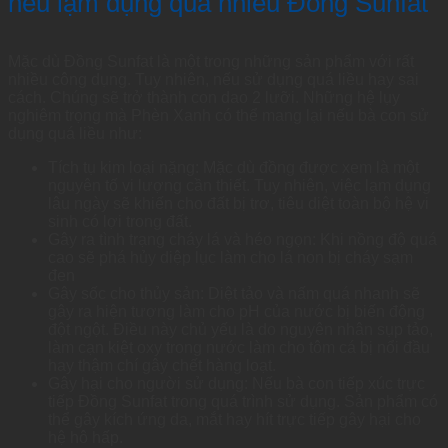
nếu lạm dụng quá nhiều Đồng Sunfat
Mặc dù Đồng Sunfat là một trong những sản phẩm với rất
nhiều công dụng. Tuy nhiên, nếu sử dụng quá liều hay sai
cách. Chúng sẽ trở thành con dao 2 lưỡi. Những hệ lụy
nghiêm trọng mà Phèn Xanh có thể mang lại nếu bà con sử
dụng quá liều như:
Tích tụ kim loại nặng: Mặc dù đồng được xem là một
nguyên tố vi lượng cần thiết. Tuy nhiên, việc lạm dụng
lâu ngày sẽ khiến cho đất bị trơ, tiêu diệt toàn bộ hệ vi
sinh có lợi trong đất.
Gây ra tình trạng cháy lá và héo ngọn: Khi nồng độ quá
cao sẽ phá hủy diệp lục làm cho lá non bị cháy sạm
đen
Gây sốc cho thủy sản: Diệt tảo và nấm quá nhanh sẽ
gây ra hiện tượng làm cho pH của nước bị biến động
đột ngột. Điều này chủ yếu là do nguyên nhân sụp tảo,
làm cạn kiệt oxy trong nước làm cho tôm cá bị nổi đầu
hay thậm chí gây chết hàng loạt.
Gây hại cho người sử dụng: Nếu bà con tiếp xúc trực
tiếp Đồng Sunfat trong quá trình sử dụng. Sản phẩm có
thể gây kích ứng da, mắt hay hít trực tiếp gây hại cho
hệ hô hấp.