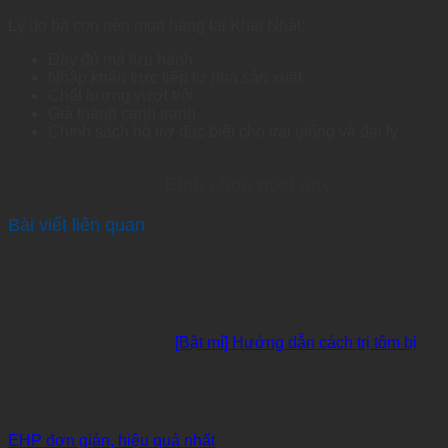
Lý do bà con nên mua hàng tại Khai Nhật:
Đầy đủ mã lưu hành
Nhập khẩu trực tiếp từ nhà sản xuất
Chất lượng vượt trội
Giá thành cạnh tranh
Chính sách hỗ trợ đặc biệt cho trại giống và đại lý
Bình chọn post này
Bài viết liên quan
[Bật mí] Hướng dẫn cách trị tôm bị
EHP đơn giản, hiệu quả nhất