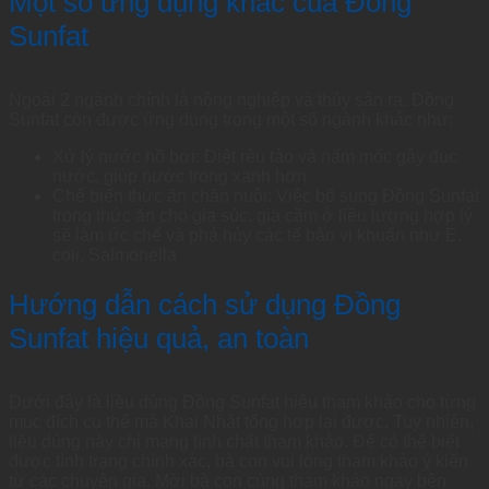
Một số ứng dụng khác của Đồng
Sunfat
Ngoài 2 ngành chính là nông nghiệp và thủy sản ra. Đồng
Sunfat còn được ứng dụng trong một số ngành khác như:
Xử lý nước hồ bơi: Diệt rêu tảo và nấm mốc gây đục
nước, giúp nước trong xanh hơn
Chế biến thức ăn chăn nuôi: Việc bổ sung Đồng Sunfat
trong thức ăn cho gia súc, gia cầm ở liều lượng hợp lý
sẽ làm ức chế và phá hủy các tế bào vi khuẩn như E.
coli, Salmonella
Hướng dẫn cách sử dụng Đồng
Sunfat hiệu quả, an toàn
Dưới đây là liều dùng Đồng Sunfat hiệu tham khảo cho từng
mục đích cụ thể mà Khai Nhật tổng hợp lại được. Tuy nhiên,
liều dùng này chỉ mang tính chất tham khảo. Để có thể biết
được tình trạng chính xác, bà con vui lòng tham khảo ý kiến
từ các chuyên gia. Mời bà con cùng tham khảo ngay bên