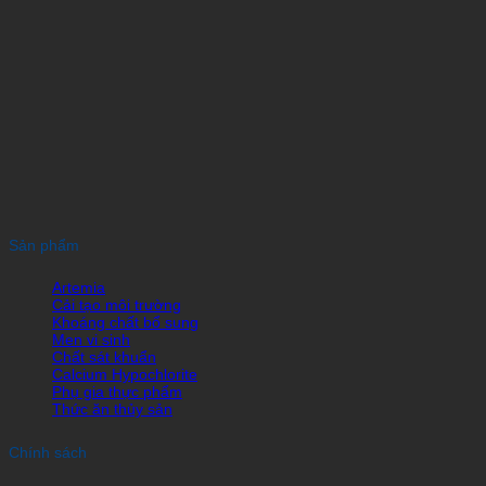
Sản phẩm
Artemia
Cải tạo môi trường
Khoáng chất bổ sung
Men vi sinh
Chất sát khuẩn
Calcium Hypochlorite
Phụ gia thực phẩm
Thức ăn thủy sản
Chính sách