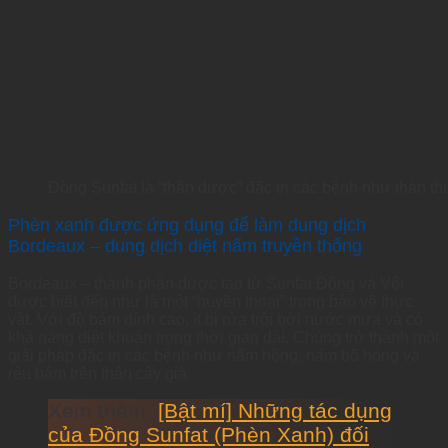
Đồng Sunfat là “thần dược” đặc trị các bệnh như thán t
Phèn xanh được ứng dụng để làm dung dịch
Bordeaux – dung dịch diệt nấm truyền thống
Bordeaux – thành phần được tạo từ Sunfat Đồng và Vôi
được biết đến như là một “huyền thoại” trong bảo vệ thực
vật. Với độ bám dính cao, ít bị rửa trôi bởi nước mưa và có
khả năng diệt khuẩn trong thời gian dài. Chúng trở thành một
giải pháp đặc trị các bệnh như nấm hồng, nấm bồ hóng và
rêu bám trên thân cây già.
Xem thêm:
[Bật mí] Những tác dụng
của Đồng Sunfat (Phèn Xanh) đối