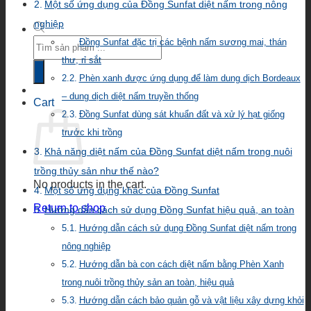
Một số ứng dụng của Đồng Sunfat diệt nấm trong nông
nghiệp
Products
Đồng Sunfat đặc trị các bệnh nấm sương mai, thán
search
thư, rỉ sắt
Phèn xanh được ứng dụng để làm dung dịch Bordeaux
– dung dịch diệt nấm truyền thống
Cart
Đồng Sunfat dùng sát khuẩn đất và xử lý hạt giống
trước khi trồng
Khả năng diệt nấm của Đồng Sunfat diệt nấm trong nuôi
trồng thủy sản như thế nào?
No products in the cart.
Một số ứng dụng khác của Đồng Sunfat
Return to shop
Hướng dẫn cách sử dụng Đồng Sunfat hiệu quả, an toàn
Hướng dẫn cách sử dụng Đồng Sunfat diệt nấm trong
nông nghiệp
Hướng dẫn bà con cách diệt nấm bằng Phèn Xanh
trong nuôi trồng thủy sản an toàn, hiệu quả
Hướng dẫn cách bảo quản gỗ và vật liệu xây dựng khỏi