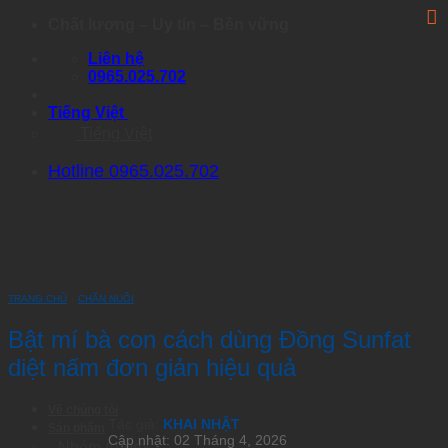
Skip
Chất lượng – Uy tín – Bền vững
to
Liên hệ
content
0965.025.702
Tiếng Việt
Tiếng Việt
Hotline 0965.025.702
TRANG CHỦ
›
CHĂN NUÔI
Bật mí bà con cách dùng Đồng Sunfat
diệt nấm đơn giản hiệu quả
Về chúng tôi
Tác giả:
KHAI NHẬT
Sản phẩm
Cập nhật: 02 Tháng 4, 2026
Nhóm Artemia