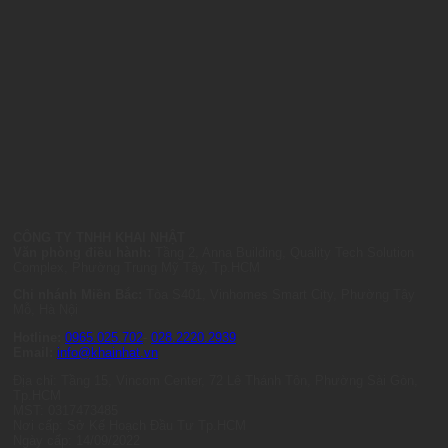
CÔNG TY TNHH KHAI NHẬT
Văn phòng điều hành:
Tầng 2, Anna Building, Quality Tech Solution
Complex, Phường Trung Mỹ Tây, Tp.HCM
Chi nhánh Miền Bắc:
Tòa S401, Vinhomes Smart City, Phường Tây
Mỗ, Hà Nội
Hotline:
0965.025.702
-
028.2220.2939
Email:
info@khainhat.vn
Địa chỉ: Tầng 15, Vincom Center, 72 Lê Thánh Tôn, Phường Sài Gòn,
Tp.HCM
MST: 0317473485
Nơi cấp: Sở Kế Hoạch Đầu Tư Tp.HCM
Ngày cấp: 14/09/2022