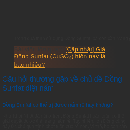
Trong quá trình sử dụng Đồng Sunfat, bà con cần mang 
Bài viết liên quan:
[Cập nhật] Giá
Đồng Sunfat (CuSO
) hiện nay là
4
bao nhiêu?
Câu hỏi thường gặp về chủ đề Đồng
Sunfat diệt nấm
Đồng Sunfat có thể trị được nấm rễ hay không?
Như Khai Nhật đã nói ở trên, Đồng Sunfat hoàn toàn có thể
giải quyết được tình trạng nấm rễ. Tuy nhiên, ion Đồng cũng
gây ức chế quá trình phát triển của rễ non. Vì thế, bà con cần