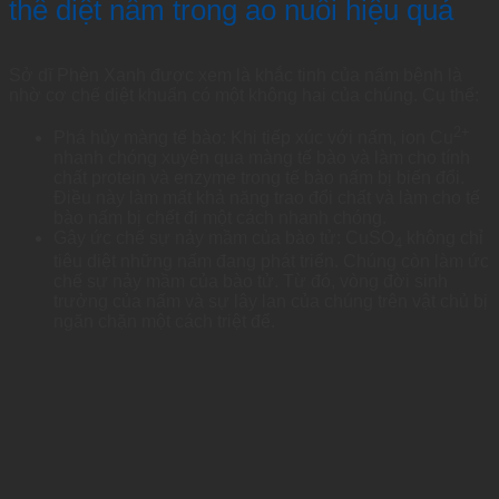
thể diệt nấm trong ao nuôi hiệu quả
Sở dĩ Phèn Xanh được xem là khắc tinh của nấm bệnh là
nhờ cơ chế diệt khuẩn có một không hai của chúng. Cụ thể:
2+
Phá hủy màng tế bào: Khi tiếp xúc với nấm, ion Cu
nhanh chóng xuyên qua màng tế bào và làm cho tính
chất protein và enzyme trong tế bào nấm bị biến đổi.
Điều này làm mất khả năng trao đổi chất và làm cho tế
bào nấm bị chết đi một cách nhanh chóng.
Gây ức chế sự nảy mầm của bào tử: CuSO
không chỉ
4
tiêu diệt những nấm đang phát triển. Chúng còn làm ức
chế sự nảy mầm của bào tử. Từ đó, vòng đời sinh
trưởng của nấm và sự lây lan của chúng trên vật chủ bị
ngăn chặn một cách triệt để.