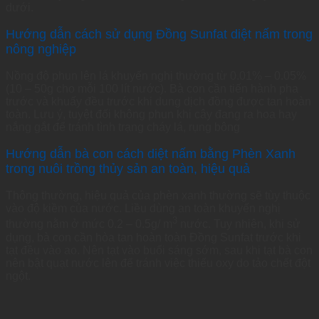
dưới.
Hướng dẫn cách sử dụng Đồng Sunfat diệt nấm trong
nông nghiệp
Nồng độ phun lên lá khuyến nghị thường từ 0.01% – 0.05%
(10 – 50g cho mỗi 100 lít nước). Bà con cần tiến hành pha
trước và khuấy đều trước khi dung dịch đồng được tan hoàn
toàn. Lưu ý, tuyệt đối không phun khi cây đang ra hoa hay
nắng gắt để tránh tình trạng cháy lá, rụng bông
Hướng dẫn bà con cách diệt nấm bằng Phèn Xanh
trong nuôi trồng thủy sản an toàn, hiệu quả
Thông thường, hiệu quả của phèn xanh thường sẽ tùy thuộc
vào độ kiềm của nước. Liều dùng an toàn khuyến nghị
3
thường nằm ở mức 0.2 – 0.5g/ m
nước. Tuy nhiên, khi sử
dụng, bà con cần hòa tan hoàn toàn Đồng Sunfat trước khi
tạt đều vào ao. Nên tạt vào buổi sáng sớm, sau khi tạt bà con
nên bật quạt nước lên để tránh việc thiếu oxy do tảo chết đột
ngột.