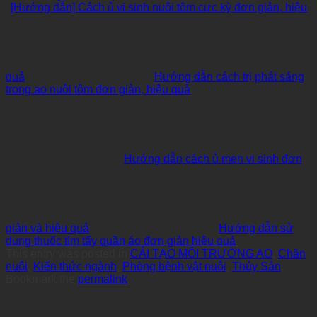
[Hướng dẫn] Cách ủ vi sinh nuôi tôm cực kỳ đơn giản, hiệu
quả
Hướng dẫn cách trị phát sáng
trong ao nuôi tôm đơn giản, hiệu quả
Hướng dẫn cách ủ men vi sinh đơn
giản và hiệu quả
Hướng dẫn sử
dụng thuốc tím tẩy quần áo đơn giản hiệu quả
This entry was posted in
CẢI TẠO MÔI TRƯỜNG AO
,
Chăn
nuôi
,
Kiến thức ngành
,
Phòng bệnh vật nuôi
,
Thủy Sản
.
Bookmark the
permalink
.