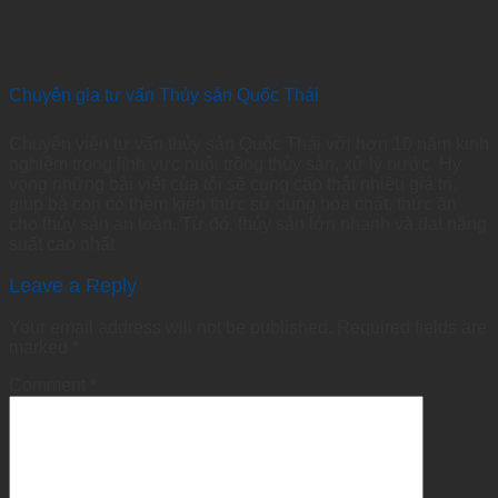
Chuyên gia tư vấn Thủy sản Quốc Thái
Chuyên viên tư vấn thủy sản Quốc Thái với hơn 10 năm kinh
nghiệm trong lĩnh vực nuôi trồng thủy sản, xử lý nước. Hy
vọng những bài viết của tôi sẽ cung cấp thật nhiều giá trị,
giúp bà con có thêm kiến thức sử dụng hóa chất, thức ăn
cho thủy sản an toàn. Từ đó, thủy sản lớn nhanh và đạt năng
suất cao nhất
Leave a Reply
Your email address will not be published.
Required fields are
marked
*
Comment
*