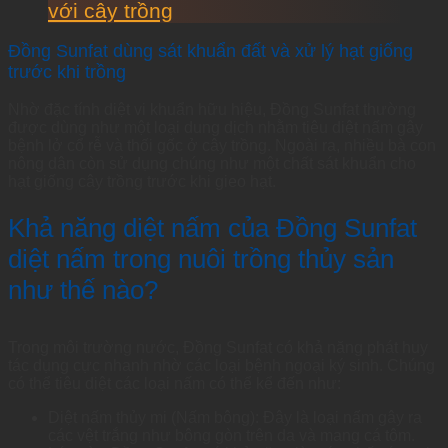
với cây trồng
Đồng Sunfat dùng sát khuẩn đất và xử lý hạt giống
trước khi trồng
Nhờ đặc tính diệt vi khuẩn hữu hiệu, Đồng Sunfat thường
được dùng như một loại dung dịch nhằm tiêu diệt nấm gây
bệnh lở cổ rễ và thối gốc ở cây trồng. Ngoài ra, nhiều bà con
nông dân còn sử dụng chúng như một chất sát khuẩn cho
hạt giống cây trồng trước khi gieo hạt.
Khả năng diệt nấm của Đồng Sunfat
diệt nấm trong nuôi trồng thủy sản
như thế nào?
Trong môi trường nước, Đồng Sunfat có khả năng phát huy
tác dụng cực nhanh nhờ các loại bệnh ngoại ký sinh. Chúng
có thể tiêu diệt các loại nấm có thể kể đến như:
Diệt nấm thủy mi (Nấm bông): Đây là loại nấm gây ra
các vệt trắng như bông gòn trên da và mang cá tôm.