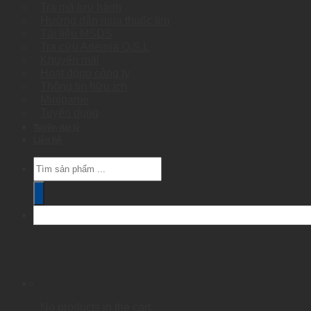
Tra mã lưu hành
Hướng dẫn mua thuốc tím
Tài liệu MSDS
Tra cứu Artemia O.S.I.
Khuyến mãi
Hoạt động công ty
Thông tin hữu ích
Minigame
Tuyển dụng
Tuyển đại lý
Liên hệ
Products
search
No products in the cart.