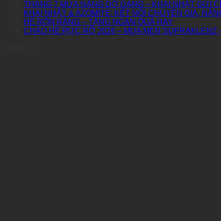
THÁNG 7 MƯA NẮNG DỞ DANG – KHAI NHẬT GỬI C
KHAI NHẬT & AZOMITE: KẾT NỐI CHUYÊN GIA, NÂN
HÈ RỘN RÀNG – TẶNG NGÀN QUÀ HAY
CHÀO HÈ RỰC RỠ 2026 – MUA MEN SUPRAKLENZ 
Follow us