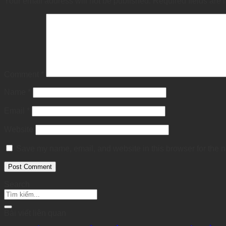
Your email address will not be published.
Required fields are
Comment
*
Name
*
Email
*
Website
Save my name, email, and website in this browser for the n
Search
Bài viết liên quan