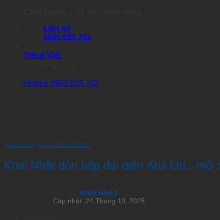
Skip
Chất lượng – Uy tín – Bền vững
to
Liên hệ
content
0965.025.702
Tiếng Việt
Tiếng Việt
Hotline 0965.025.702
TRANG CHỦ
›
HOẠT ĐỘNG CÔNG TY
Khai Nhật đón tiếp đại diện Atul Ltd., mở
Tác giả:
KHAI NHẬT
Cập nhật: 24 Tháng 10, 2025