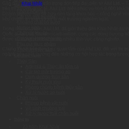
Về chúng tôi
Gần đây,
Khai Nhật
trân trọng đón tiếp đại diện từ Atul Ltd. 
Sản phẩm
trên thị trường quốc tế, Atul Ltd. hiện phục vụ hơn 6.000 khác
Nhóm Artemia
Doanh nghiệp này sở hữu nền tảng khoa học – công nghệ vữn
Cải tạo môi trường
tiêu chuẩn an toàn và xử lý môi trường nghiêm ngặt.
Khoáng chất bổ sung
Men vi sinh
Trong chuyến thăm, Atul Ltd. đã giới thiệu đến Khai Nhật danh
Chất sát khuẩn
Quốc & Ấn Độ), Trichlorocarbanilide, cùng các dòng hương l
Calcium Hypochlorite
được sử dụng phổ biến trong nhiều lĩnh vực công nghiệp.
Phụ gia thực phẩm
Chúng tôi rất trân trọng sự quan tâm của Atul Ltd. đối với thị
Thức ăn thủy sản
ngành hóa chất, hướng đến những cơ hội hợp tác trong tương 
Kiến thức ngành
Thủy Sản
Artemia & Thức ăn tôm cá
Cải tạo môi trường ao
Dinh dưỡng thủy sản
Kỹ thuật nuôi tôm
Phòng chống bệnh thủy sản
Xử lý nước ao nuôi
Chăn nuôi
Phòng bệnh vật nuôi
Vệ sinh chuồng trại
Xử lý nước thải chăn nuôi
Thông tin
23 năm Khai Nhật