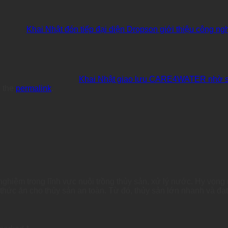
Khai Nhật đón tiếp đại diện Dropson giới thiệu công ng
Khai Nhật giao lưu CARE4WATER nhờ sự 
 the
permalink
.
hiệm trong lĩnh vực nuôi trồng thủy sản, xử lý nước. Hy vọng n
, thức ăn cho thủy sản an toàn. Từ đó, thủy sản lớn nhanh và đạ