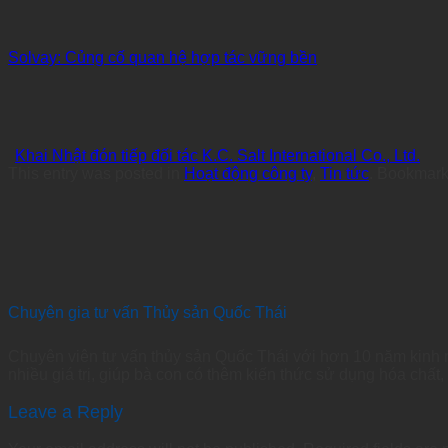
Solvay: Củng cố quan hệ hợp tác vững bền
Khai Nhật đón tiếp đối tác K.C. Salt International Co., Ltd.
This entry was posted in
Hoạt động công ty
,
Tin tức
. Bookmark
Chuyên gia tư vấn Thủy sản Quốc Thái
Chuyên viên tư vấn thủy sản Quốc Thái với hơn 10 năm kinh ng
nhiều giá trị, giúp bà con có thêm kiến thức sử dụng hóa chất
Leave a Reply