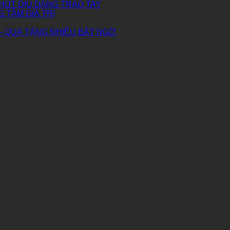
HÚT DỊU DÀNG TRAO TAY
G TẦM GIÁ TRỊ
– QUÀ TẶNG NHIỀU BẤT NGỜ