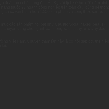
– Tập đoàn hóa chất hàng đầu Ấn Độ với lịch sử hơn 70 năm hình 
h hàng thuộc 27 ngành công nghiệp trên toàn cầu, cùng hệ thống 
g chắc, vận hành hơn 1.350 sản phẩm và công thức sản xuất, 
 mục các sản phẩm nổi bật như Caustic Soda (flakes, pearls), H
iệu chuyên dụng cho ngành xà phòng và chất tẩy rửa. Đây đều 
 trường Việt Nam. Chuyến thăm lần này là cơ hội gặp gỡ, thể hiệ
lai.