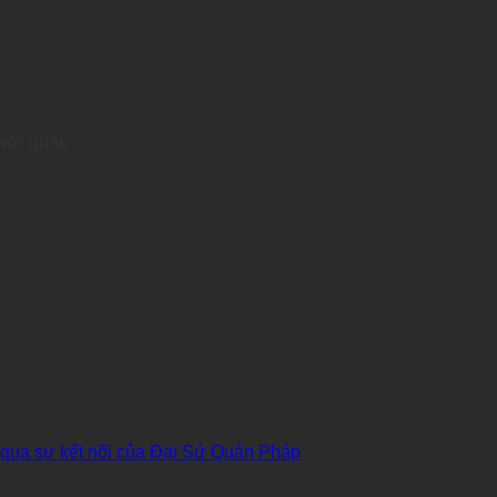
 với nhau
 qua sự kết nối của Đại Sứ Quán Pháp