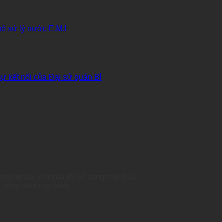
hệ xử lý nước E.M.I
kết nối của Đại sứ quán Bỉ
hững bài viết của tôi sẽ cung cấp thật
t năng suất cao nhất