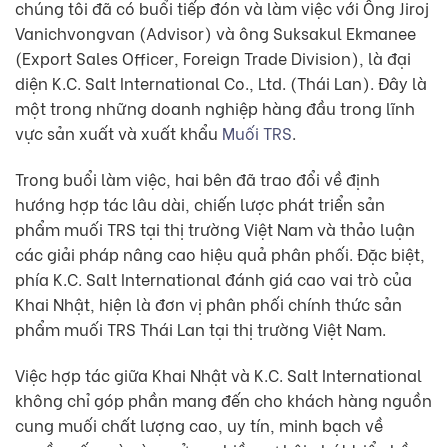
chúng tôi đã có buổi tiếp đón và làm việc với Ông Jiroj
Vanichvongvan (Advisor) và ông Suksakul Ekmanee
(Export Sales Officer, Foreign Trade Division), là đại
diện K.C. Salt International Co., Ltd. (Thái Lan). Đây là
một trong những doanh nghiệp hàng đầu trong lĩnh
vực sản xuất và xuất khẩu
Muối TRS
.
Trong buổi làm việc, hai bên đã trao đổi về định
hướng hợp tác lâu dài, chiến lược phát triển sản
phẩm muối TRS tại thị trường Việt Nam và thảo luận
các giải pháp nâng cao hiệu quả phân phối. Đặc biệt,
phía K.C. Salt International đánh giá cao vai trò của
Khai Nhật, hiện là đơn vị phân phối chính thức sản
phẩm muối TRS Thái Lan tại thị trường Việt Nam.
Việc hợp tác giữa Khai Nhật và K.C. Salt International
không chỉ góp phần mang đến cho khách hàng nguồn
cung muối chất lượng cao, uy tín, minh bạch về