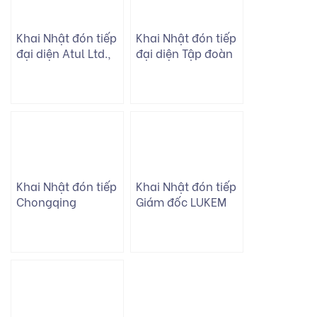
Khai Nhật đón tiếp
Khai Nhật đón tiếp
đại diện Atul Ltd.,
đại diện Tập đoàn
mở rộng sự kết nối
Solvay: Củng cố
quốc tế
quan hệ hợp tác
vững bền
Khai Nhật đón tiếp
Khai Nhật đón tiếp
Chongqing
Giám đốc LUKEM
Changyuan Group
ME DMCC
Limited – Tập đoàn
sản xuất thuốc tím
lớn nhất thế giới