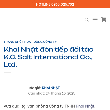
Skip
HOTLINE 0965.025.702
to
content
›
TRANG CHỦ
HOẠT ĐỘNG CÔNG TY
Khai Nhật đón tiếp đối tác
K.C. Salt International Co.,
Ltd.
Tác giả:
KHAI NHẬT
Cập nhật: 24 Tháng 10, 2025
Vừa qua, tại văn phòng Công ty TNHH
Khai Nhật
,