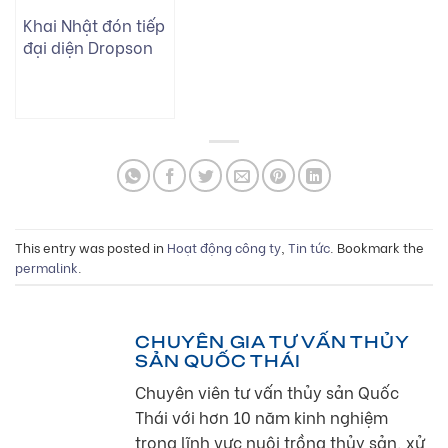
Khai Nhật đón tiếp
đại diện Dropson
giới thiệu công
nghệ xử lý nước
E.M.I
This entry was posted in
Hoạt động công ty
,
Tin tức
. Bookmark the
permalink
.
CHUYÊN GIA TƯ VẤN THỦY
SẢN QUỐC THÁI
Chuyên viên tư vấn thủy sản Quốc
Thái với hơn 10 năm kinh nghiệm
trong lĩnh vực nuôi trồng thủy sản, xử