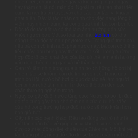
nhiễm rêu, chúng có thể gây ra kích ứng, ngứa ngáy
hay thậm chí là nổi mẩn đỏ. Ngoài ra, rêu tảo phát triển
cũng là nơi trú ẩn tuyệt vời cho các loại tảo, vi khuẩn
phát triển. Đây là tác nhân chính cho việc nang lông bị
viêm hay nhiễm trùng tai trong quá trình bà con bơi lội.
Độc tố do tảo tiết ra có thể làm ảnh hưởng đến sức
khỏe người bơi: Một số loại tảo như
tảo lam
có khả
năng tiết ra độc tố như phytotoxins. Trong quá trình bơi,
nếu bà con vô tình nuốt phải nước này, bà con có thể bị
tiêu chảy, đau bụng hay thậm chí là sốt. Trong trường
hợp độc tố cao, chất độc của tảo có thể làm ảnh hưởng
xấu đến chức năng gan và hệ thần kinh.
Cản trở tầm nhìn trong quá trình bơi: Những hồ bơi bị
nhiễm tảo sẽ không còn độ trong vốn có. Trong quá
trình bơi lội, nước hồ bơi bị đục do tảo sẽ làm người
bơi bị hạn chế tầm nhìn. Từ đó có thể dẫn đến các
chấn thương nghiêm trọng.
Nguy cơ gây đuối nước tăng cao: Nước hồ bơi bị đục
do tảo cũng gây hạn chế tầm nhìn của cứu hộ. Việc
cứu hộ trong trường hợp đuối nước sẽ khó khăn hơn
bao giờ hết.
Gây nên các bệnh khác: Rêu tảo đóng vai trò như là
một tác nhân bảo vệ giúp các vi khuẩn, virus tránh
được sự tác động diệt khuẩn của Chlorine. Một khi rêu
tảo bùng phát, nồng độ Clo dư sẽ bị sụt giảm một cách