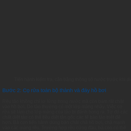
Tiến hành kiểm tra, cân bằng thông số nước trước khi diệ
Bước 2: Cọ rửa toàn bộ thành và đáy hồ bơi
Rêu tảo không chỉ lơ lửng trong nước mà còn bám rất chặt
vào hồ bơi. Do tảo thường có một lớp màng nhầy. Việc cọ
rửa sẽ làm cho lớp màng của tảo bị đánh bong ra. Từ đó các
chất diệt tảo có thể tiêu diệt tận gốc các tế bào tảo triệt để
hơn. Bà con tiến hành dùng bàn chải chà hồ bơi, chà mạnh
vào các mảng rêu. Trường hợp rêu cứng đầu, bà con có thể