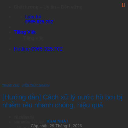
Skip
Chất lượng – Uy tín – Bền vững
to
Liên hệ
content
0965.025.702
Tiếng Việt
Tiếng Việt
Hotline 0965.025.702
TRANG CHỦ
›
KIẾN THỨC NGÀNH
[Hướng dẫn] Cách xử lý nước hồ bơi bị
nhiễm rêu nhanh chóng, hiệu quả
Về chúng tôi
Tác giả:
KHAI NHẬT
Sản phẩm
Cập nhật: 29 Tháng 1, 2026
Nhóm Artemia