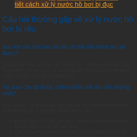
tiết cách xử lý nước hồ bơi bị đục
Câu hỏi thường gặp về xử lý nước hồ
bơi bị rêu
Sau khi sốc Clo bao lâu thì có thể tiến hành bơi lại
được?
Thông thường, bà con cần đợi từ 24 – 48h sau khi sốc Clo.
Tuy nhiên, bà con cần sử dụng bộ Kit Test Clo để biết được
chính xác khi nào được phép bơi.
Tại Sao Clo đã được châm nhiều mà rêu vẫn không
chết?
Việc châm Clo nhiều vào bể bơi mà rêu vẫn không bị tiêu
diệt thường do 3 nguyên nhân chính sau:
Độ pH quá cao: Độ pH quá cao sẽ làm khả năng diệt
khuẩn của Clo bị vô hiệu hóa
Chỉ số Axit Cyanuric quá cao: Đây là thành phần ổn