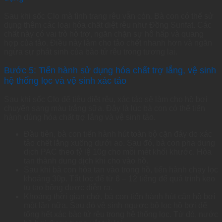
Sau khi sốc Clo mà tình trạng rêu vẫn còn. Bà con có thể sử
dụng thêm các loại hóa chất diệt rêu như Đồng Sunfat. Các
chất này có vai trò hỗ trợ, ngăn chặn sự hô hấp và quang
hợp của tảo. Điều này làm cho tảo chết nhanh hơn và ngăn
ngừa sự phát sinh của bào tử rêu trong tương lai.
Bước 5: Tiến hành sử dụng hóa chất trợ lắng, vệ sinh
hệ thống lọc và vệ sinh xác tảo
Sau khi sốc Clo để tiêu diệt rêu, xác tảo sẽ làm cho hồ bơi
chuyển sang màu trắng sữa. Đây là lúc bà con có thể tiến
hành dùng hóa chất trợ lắng và vệ sinh tảo.
Đầu tiên, bà con tiến hành hút toàn bộ cặn đáy do xác
tảo chết lắng xuống dưới ao. Sau đó, bà con pha dung
dịch PAC theo tỷ lệ 10g cho mỗi mét khối khước. Hòa
tan thành dung dịch khi cho vào hồ.
Sau khi bà con hòa tan vào trong hồ, tiến hành chạy lọc
khoảng 30p. Tắt lọc để từ 6 – 12 tiếng để quá trình keo
tụ tạo bông được diễn ra.
Khoảng thời gian chờ, bà con tiến hành hút cặn hồ bơi
một lần nữa. Sau đó vệ sinh ngược bộ lọc hồ bơi để
tống hết xác bào tử rêu trong hệ thống lọc. Từ đó, nước