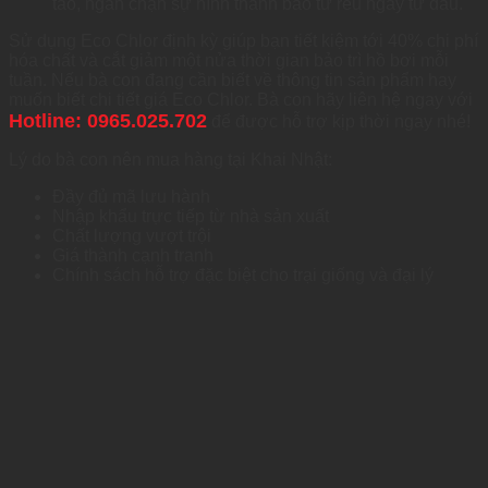
tảo, ngăn chặn sự hình thành bào tử rêu ngay từ đầu.
Sử dụng Eco Chlor định kỳ giúp bạn tiết kiệm tới 40% chi phí
hóa chất và cắt giảm một nửa thời gian bảo trì hồ bơi mỗi
tuần. Nếu bà con đang cần biết về thông tin sản phẩm hay
muốn biết chi tiết giá Eco Chlor. Bà con hãy liên hệ ngay với
Hotline: 0965.025.702
để được hỗ trợ kịp thời ngay nhé!
Lý do bà con nên mua hàng tại Khai Nhật:
Đầy đủ mã lưu hành
Nhập khẩu trực tiếp từ nhà sản xuất
Chất lượng vượt trội
Giá thành cạnh tranh
Chính sách hỗ trợ đặc biệt cho trại giống và đại lý