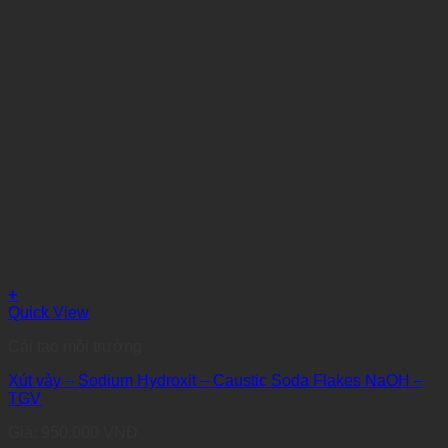
+
Quick View
Cải tạo môi trường
Xút vảy – Sodium Hydroxit – Caustic Soda Flakes NaOH –
TGV
Giá:
950.000
VNĐ