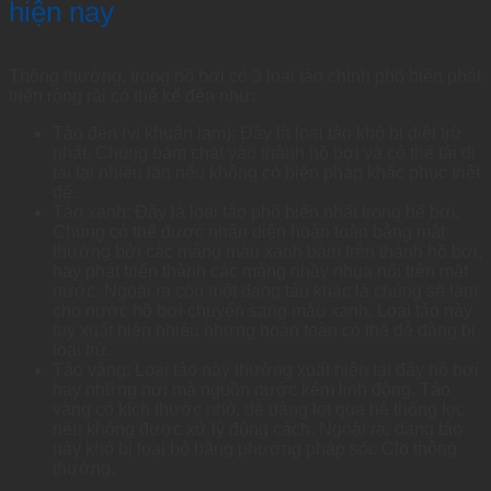
hiện nay
Thông thường, trong hồ bơi có 3 loại tảo chính phổ biến phát
triển rộng rãi có thể kể đến như:
Tảo đen (vi khuẩn lam): Đây là loại tảo khó bị diệt trừ
nhất. Chúng bám chặt vào thành hồ bơi và có thể tái đi
tái lại nhiều lần nếu không có biện pháp khắc phục triệt
để.
Tảo xanh: Đây là loại tảo phổ biến nhất trong bể bơi.
Chúng có thể được nhận diện hoàn toàn bằng mắt
thường bởi các mảng màu xanh bám trên thành hồ bơi,
hay phát triển thành các mảng nhầy nhụa nổi trên mặt
nước. Ngoài ra còn một dạng tảo khác là chúng sẽ làm
cho nước hồ bơi chuyển sang màu xanh. Loại tảo này
tuy xuất hiện nhiều nhưng hoàn toàn có thể dễ dàng bị
loại trừ.
Tảo vàng: Loại tảo này thường xuất hiện tại đáy hồ bơi
hay những nơi mà nguồn nước kém linh động. Tảo
vàng có kích thước nhỏ, dễ dàng lọt qua hệ thống lọc
nếu không được xử lý đúng cách. Ngoài ra, dạng tảo
này khó bị loại bỏ bằng phương pháp sốc Clo thông
thường.