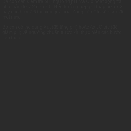
Bà con cần kiểm tra pH, ngưỡng pH mà Clo hoạt động tốt
nhất nằm từ 7.2 đến 7.6. Nếu trường hợp pH thấp hơn 7.2
hay cao hơn 7.6 thì hiệu quả hoạt động của Clo sẽ giảm đi
một nửa.
Bà con có thể dùng Xút (để tăng pH) hoặc Axit Citric (để
giảm pH) về ngưỡng chuẩn trước khi thực hiện các bước
tiếp theo.