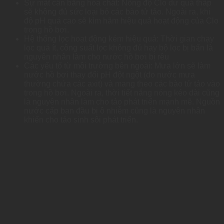
Sự mất cân bằng hóa chất: Nồng độ Clo dư quá thấp
sẽ không đủ sức loại bỏ các bào tử tảo. Ngoài ra, khi
độ pH quá cao sẽ kìm hãm hiệu quả hoạt động của Clo
trong hồ bơi.
Hệ thống lọc hoạt động kém hiệu quả: Thời gian chạy
lọc quá ít, công suất lọc không đủ hay bộ lọc bị bẩn là
nguyên nhân làm cho nước hồ bơi bị rêu
Các yếu tố từ môi trường bên ngoài: Mưa lớn sẽ làm
nước hồ bơi thay đổi pH đột ngột (do nước mưa
thường chứa các axit) và mang theo các bào tử tảo vào
trong hồ bơi. Ngoài ra, thời tiết nắng nóng kéo dài cũng
là nguyên nhân làm cho tảo phát triển mạnh mẽ. Nguồn
nước cấp ban đầu bị ô nhiễm cũng là nguyên nhân
khiến cho tảo sinh sôi phát triển.