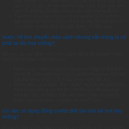
định trong TCCA. Nếu nồng độ chất này vượt quá 100
ppm, nó sẽ gây ra hiện tượng khóa CLo. Điều này làm
cho Clo không thể tiếp xúc với tảo diệt chúng được.
Tảo đen: Loại tảo này cực kỳ cứng đầu. Chúng bám
sâu vào phần mạch gạch. Vì thế chúng đòi hỏi phải cọ
rửa mạnh và hóa chất chuyên dụng với liều cao.
Nước hồ bơi chuyển màu xanh nhưng vẫn trong là có
phải bị rêu hay không?
Bà con cần xác định màu nước xanh đó là do nguyên nhân
nào. Có hai màu xanh như sau:
Nước màu xanh lá nhưng vẫn nhìn rõ đáy và thành hồ:
Nước bị nhiễm kim loại nặng nghiêm trọng hay tảo mới
bắt đầu bùng phát. Cần khắc phục ngay lập tức.
Nước màu xanh biển: Này có thể do chất nhuộm nước
hồ bơi hay Đồng Sunfat được thêm vào để làm đẹp
màu hồ. Bà con hoàn toàn yên tâm vì nếu liều lượng
thích hợp hoàn toàn an toàn với người bơi.
Có nên sử dụng đồng sunfat diệt tảo cho bể bơi hay
không?
Đồng Sunfat có khả năng cắt tảo cực kì hiệu quả. Tuy nhiên,