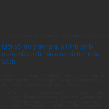
Sau khi xác rêu tảo lắng xuống đáy, tiến hành hút đáy loạ
Một số lưu ý trong quá trình xử lý
nước hồ bơi bị rêu giúp hồ bơi luôn
sạch
Rêu tảo chỉ là kết quả của một hồ bơi thiếu sự cân bằng. Để
có thể ngăn chặn sự hình thành của rêu tảo ngay từ bước
đầu tiên. Bà con cần lưu ý những vấn đề sau:
Tránh thực hiện sốc Clo vào lúc trời nắng nóng: Luôn
thực hiện việc sốc Clo vào lúc trời mát. Lý do là vì tia
UV từ ánh nắng mặt trời có thể làm phân hủy Clo rất
nhanh. Điều này làm giảm hiệu quả diệt rêu của Clo