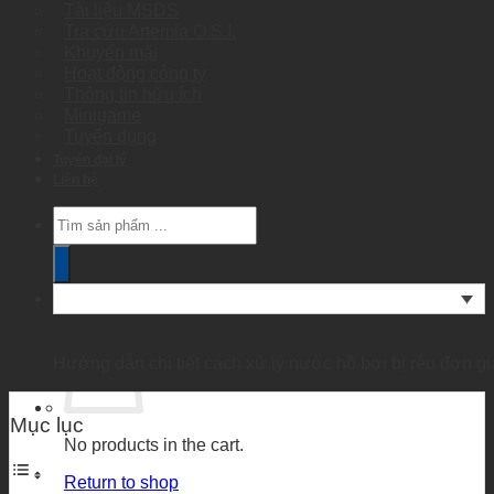
Tài liệu MSDS
Tra cứu Artemia O.S.I.
Khuyến mãi
Hoạt động công ty
Thông tin hữu ích
Minigame
Tuyển dụng
Tuyển đại lý
Liên hệ
Products
search
Hướng dẫn chi tiết cách xử lý nước hồ bơi bị rêu đơn gi
Mục lục
No products in the cart.
Return to shop