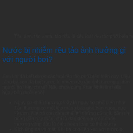
Tảo đen, tảo xanh, tảo nâu là các loại rêu tảo phổ biến t
Nước bị nhiễm rêu tảo ảnh hưởng gì
với người bơi?
Sau khi đã biết được các loại rêu tảo phổ biến hiện nay. Liệu
rằng bà con đã biết nước bị nhiễm rêu tảo ảnh hưởng gì đến
người bơi hay chưa? Nếu chưa cùng Khai Nhật tìm hiểu
ngay bên dưới nhé!
Nguy cơ chấn thương: Đây là nguy cơ phổ biến nhất.
Tảo thường có một lớp màng bao phủ bên ngoài cực
kỳ trơn. Khi bà con dẫm phải thì những cú ngã, bầm tím
bong gân hay thậm chí là dẫn đến nguy cơ chấn
thương vùng đầu là điều hoàn toàn có thể xảy ra.
Kích ứng da và mắt: Khi bà con tiếp xúc với nước bị