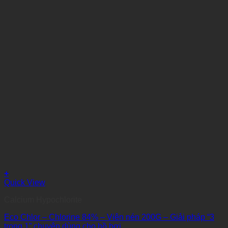
+
Quick View
Calcium Hypochlorite
Eco Chlor – Chlorine 84% – Viên nén 200G – Giải pháp “3
trong 1” chuyên dùng cho hồ bơi