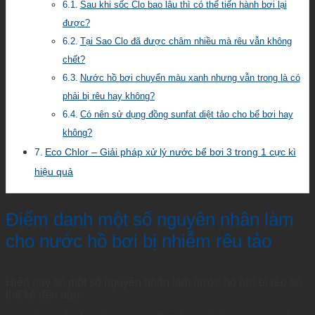
Sau khi sốc Clo bao lâu thì có thể tiến hành bơi lại
được?
Tại Sao Clo đã được châm nhiều mà rêu vẫn không
chết?
Nước hồ bơi chuyển màu xanh nhưng vẫn trong là có
phải bị rêu hay không?
Có nên sử dụng đồng sunfat diệt tảo cho bể bơi hay
không?
Eco Chlor – Giải pháp xử lý nước bể bơi 3 trong 1 cực kì
hiệu quả
Điểm danh một số nguyên nhân làm
cho nước hồ bơi bị nhiễm rêu tảo
Hiện nay có một số nguyên nhân làm nước hồ bơi bị rêu có
thể kể đến như: