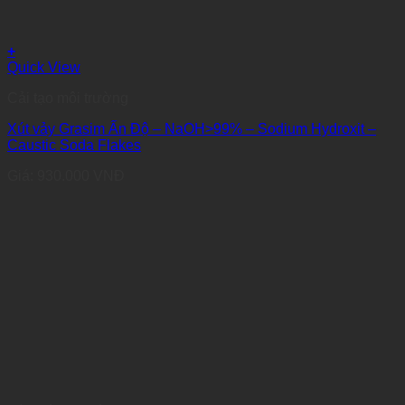
+
Quick View
Cải tạo môi trường
Xút vảy Grasim Ấn Độ – NaOH>99% – Sodium Hydroxit –
Caustic Soda Flakes
Giá:
930.000
VNĐ