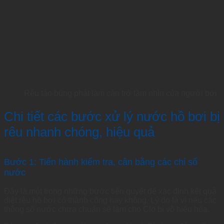
Rêu tảo bùng phát làm cản trở tầm nhìn của người bơi
Chi tiết các bước xử lý nước hồ bơi bị
rêu nhanh chóng, hiệu quả
Bước 1: Tiến hành kiểm tra, cân bằng các chỉ số
nước
Đây là một trong những bước tiên quyết để xác định kết quả
diệt rêu hồ bơi có thành công hay không. Lý do là vì nếu các
thông số nước chưa chuẩn sẽ làm cho Clo bị vô hiệu hóa.