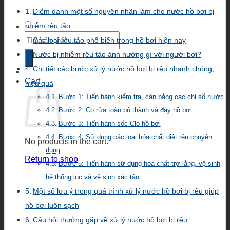
Điểm danh một số nguyên nhân làm cho nước hồ bơi bị
nhiễm rêu tảo
Products
Các loại rêu tảo phổ biến trong hồ bơi hiện nay
search
Nước bị nhiễm rêu tảo ảnh hưởng gì với người bơi?
Chi tiết các bước xử lý nước hồ bơi bị rêu nhanh chóng,
Cart
hiệu quả
Bước 1: Tiến hành kiểm tra, cân bằng các chỉ số nước
Bước 2: Cọ rửa toàn bộ thành và đáy hồ bơi
Bước 3: Tiến hành sốc Clo hồ bơi
Bước 4: Sử dụng các loại hóa chất diệt rêu chuyên
No products in the cart.
dụng
Return to shop
Bước 5: Tiến hành sử dụng hóa chất trợ lắng, vệ sinh
hệ thống lọc và vệ sinh xác tảo
Một số lưu ý trong quá trình xử lý nước hồ bơi bị rêu giúp
hồ bơi luôn sạch
Câu hỏi thường gặp về xử lý nước hồ bơi bị rêu