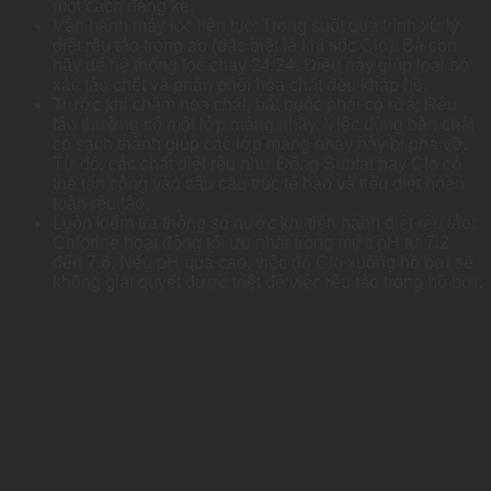
một cách đáng kể.
Vận hành máy lọc liên tục: Trong suốt quá trình xử lý
diệt rêu tảo trong ao (đặc biệt là khi sốc Clo). Bà con
hãy để hệ thống lọc chạy 24/24. Điều này giúp loại bỏ
xác tảo chết và phân phối hóa chất đều khắp hồ.
Trước khi châm hóa chất, bắt buộc phải cọ rửa: Rêu
tảo thường có một lớp màng nhầy. Việc dùng bàn chải
cọ sạch thành giúp các lớp màng nhầy này bị phá vỡ.
Từ đó, các chất diệt rêu như Đồng Sunfat hay Clo có
thể tấn công vào sâu cấu trúc tế bào và tiêu diệt hoàn
toàn rêu tảo.
Luôn kiểm tra thông số nước khi tiến hành diệt rêu tảo:
Chlorine hoạt động tối ưu nhất trong mức pH từ 7.2
đến 7.6. Nếu pH quá cao, việc đổ Clo xuống hồ bơi sẽ
không giải quyết được triệt để việc rêu tảo trong hồ bơi.