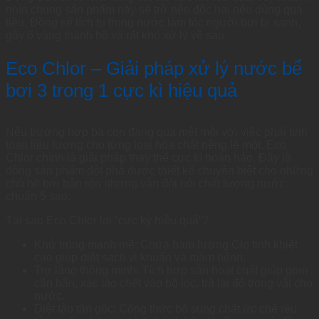
nhìn chung sản phẩm này sẽ trở nên độc hại nếu dùng quá
liều. Đồng sẽ tích tụ trong nước làm tóc người bơi bị xanh,
gây ố vàng thành hồ và rất khó xử lý về sau.
Eco Chlor – Giải pháp xử lý nước bể
bơi 3 trong 1 cực kì hiệu quả
Nếu trường hợp bà con đang quá mệt mỏi với việc phải tính
toán liều lượng cho từng loại hóa chất riêng lẻ một. Eco
Chlor chính là giải pháp thay thế cực kì hoàn hảo. Đây là
dòng sản phẩm đột phá được thiết kế chuyên biệt cho những
chủ hồ bơi bận rộn nhưng vẫn đòi hỏi chất lượng nước
chuẩn 5 sao.
Tại sao Eco Chlor lại “cực kỳ hiệu quả”?
Khử trùng mạnh mẽ: Chứa hàm lượng Clo tinh khiết
cao giúp diệt sạch vi khuẩn và mầm bệnh.
Trợ lắng thông minh: Tích hợp sẵn hoạt chất giúp gom
cặn bẩn, xác tảo chết vào bộ lọc, trả lại độ trong vắt cho
nước.
Diệt tảo tận gốc: Công thức bổ sung chất ức chế rêu