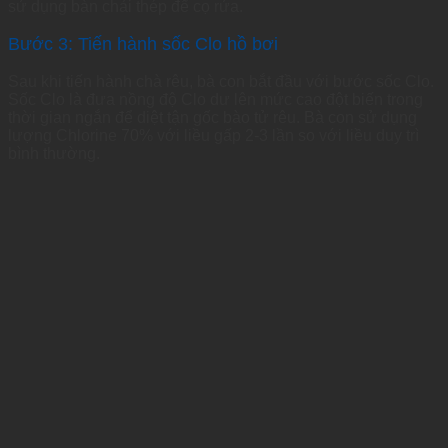
sử dụng bàn chải thép để cọ rửa.
Bước 3: Tiến hành sốc Clo hồ bơi
Sau khi tiến hành chà rêu, bà con bắt đầu với bước sốc Clo.
Sốc Clo là đưa nồng độ Clo dư lên mức cao đột biến trong
thời gian ngắn để diệt tận gốc bào tử rêu. Bà con sử dụng
lượng Chlorine 70% với liều gấp 2-3 lần so với liều duy trì
bình thường.