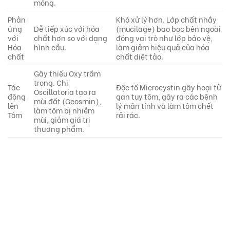
mỏng.
Phản
Khó xử lý hơn. Lớp chất nhầy
ứng
Dễ tiếp xúc với hóa
(mucilage) bao bọc bên ngoài
với
chất hơn so với dạng
đóng vai trò như lớp bảo vệ,
Hóa
hình cầu.
làm giảm hiệu quả của hóa
chất
chất diệt tảo.
Gây thiếu Oxy trầm
trọng. Chi
Tác
Độc tố Microcystin gây hoại tử
Oscillatoria tạo ra
động
gan tụy tôm, gây ra các bệnh
mùi đất (Geosmin),
lên
lý mãn tính và làm tôm chết
làm tôm bị nhiễm
Tôm
rải rác.
mùi, giảm giá trị
thương phẩm.