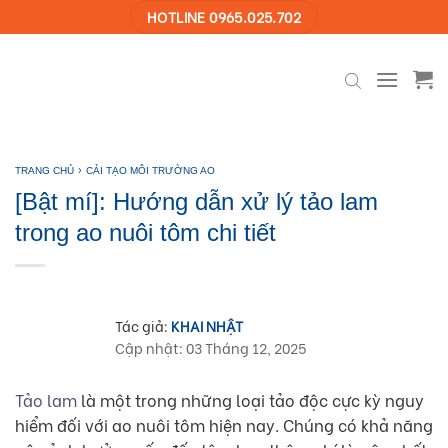
Skip
HOTLINE 0965.025.702
to
content
›
TRANG CHỦ
CẢI TẠO MÔI TRƯỜNG AO
[Bật mí]: Hướng dẫn xử lý tảo lam
trong ao nuôi tôm chi tiết
Tác giả:
KHAI NHẬT
Cập nhật: 03 Tháng 12, 2025
Tảo lam
là một trong những loại tảo độc cực kỳ nguy
hiểm đối với ao nuôi tôm hiện nay. Chúng có khả năng