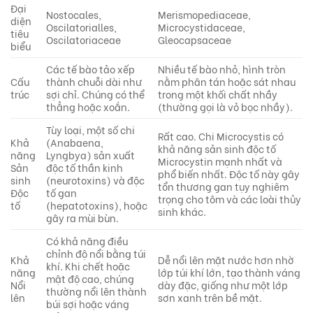
Đại
Nostocales,
Merismopediaceae,
diện
Oscilatorialles,
Microcystidaceae,
tiêu
Oscilatoriaceae
Gleocapsaceae
biểu
Các tế bào tảo xếp
Nhiều tế bào nhỏ, hình tròn
Cấu
thành chuỗi dài như
nằm phân tán hoặc sát nhau
trúc
sợi chỉ. Chúng có thể
trong một khối chất nhầy
thẳng hoặc xoắn.
(thường gọi là vỏ bọc nhầy).
Tùy loại, một số chi
Rất cao. Chi Microcystis có
Khả
(Anabaena,
khả năng sản sinh độc tố
năng
Lyngbya) sản xuất
Microcystin mạnh nhất và
Sản
độc tố thần kinh
phổ biến nhất. Độc tố này gây
sinh
(neurotoxins) và độc
tổn thương gan tụy nghiêm
Độc
tố gan
trọng cho tôm và các loài thủy
tố
(hepatotoxins), hoặc
sinh khác.
gây ra mùi bùn.
Có khả năng điều
chỉnh độ nổi bằng túi
Khả
Dễ nổi lên mặt nước hơn nhờ
khí. Khi chết hoặc
năng
lớp túi khí lớn, tạo thành váng
mật độ cao, chúng
Nổi
dày đặc, giống như một lớp
thường nổi lên thành
lên
sơn xanh trên bề mặt.
búi sợi hoặc váng