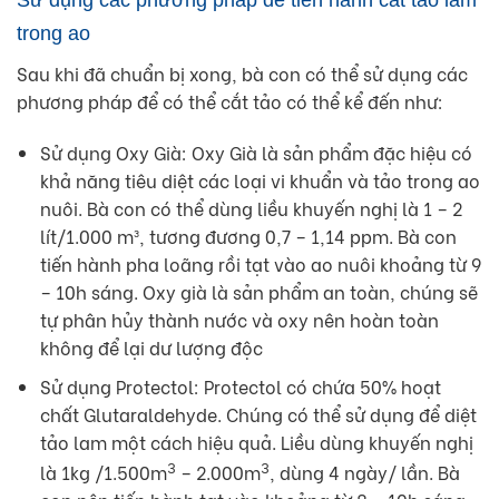
Sử dụng các phương pháp để tiến hành cắt tảo lam
trong ao
Sau khi đã chuẩn bị xong, bà con có thể sử dụng các
phương pháp để có thể cắt tảo có thể kể đến như:
Sử dụng Oxy Già: Oxy Già là sản phẩm đặc hiệu có
khả năng tiêu diệt các loại vi khuẩn và tảo trong ao
nuôi. Bà con có thể dùng liều khuyến nghị là 1 – 2
lít/1.000 m³, tương đương 0,7 – 1,14 ppm. Bà con
tiến hành pha loãng rồi tạt vào ao nuôi khoảng từ 9
– 10h sáng. Oxy già là sản phẩm an toàn, chúng sẽ
tự phân hủy thành nước và oxy nên hoàn toàn
không để lại dư lượng độc
Sử dụng Protectol: Protectol có chứa 50% hoạt
chất Glutaraldehyde. Chúng có thể sử dụng để diệt
tảo lam một cách hiệu quả. Liều dùng khuyến nghị
3
3
là 1kg /1.500m
– 2.000m
, dùng 4 ngày/ lần. Bà