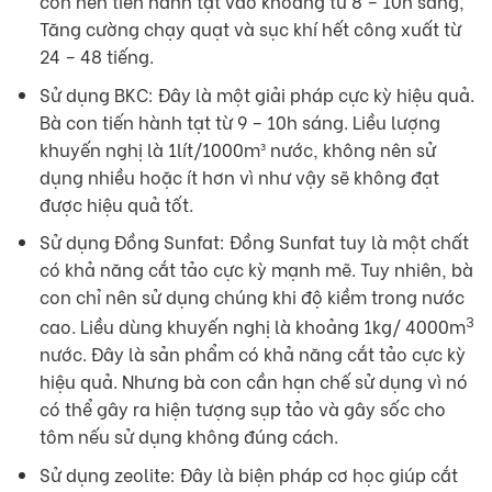
con nên tiến hành tạt vào khoảng từ 8 – 10h sáng,
Tăng cường chạy quạt và sục khí hết công xuất từ
24 – 48 tiếng.
Sử dụng BKC: Đây là một giải pháp cực kỳ hiệu quả.
Bà con tiến hành tạt từ 9 – 10h sáng. Liều lượng
khuyến nghị là 1lít/1000m³ nước, không nên sử
dụng nhiều hoặc ít hơn vì như vậy sẽ không đạt
được hiệu quả tốt.
Sử dụng Đồng Sunfat: Đồng Sunfat tuy là một chất
có khả năng cắt tảo cực kỳ mạnh mẽ. Tuy nhiên, bà
con chỉ nên sử dụng chúng khi độ kiềm trong nước
3
cao. Liều dùng khuyến nghị là khoảng 1kg/ 4000m
nước. Đây là sản phẩm có khả năng cắt tảo cực kỳ
hiệu quả. Nhưng bà con cần hạn chế sử dụng vì nó
có thể gây ra hiện tượng sụp tảo và gây sốc cho
tôm nếu sử dụng không đúng cách.
Sử dụng zeolite: Đây là biện pháp cơ học giúp cắt