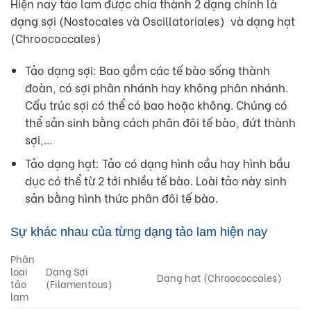
Hiện nay tảo lam được chia thành 2 dạng chính là
dạng sợi (Nostocales và Oscillatoriales) và dạng hạt
(Chroococcales)
Tảo dạng sợi: Bao gồm các tế bào sống thành
đoàn, có sợi phân nhánh hay không phân nhánh.
Cấu trúc sợi có thể có bao hoặc không. Chúng có
thể sản sinh bằng cách phân đôi tế bào, đứt thành
sợi,…
Tảo dạng hạt: Tảo có dạng hình cầu hay hình bầu
dục có thể từ 2 tới nhiều tế bào. Loài tảo này sinh
sản bằng hình thức phân đôi tế bào.
Sự khác nhau của từng dạng tảo lam hiện nay
Phân
loại
Dạng Sợi
Dạng hạt (Chroococcales)
tảo
(Filamentous)
lam