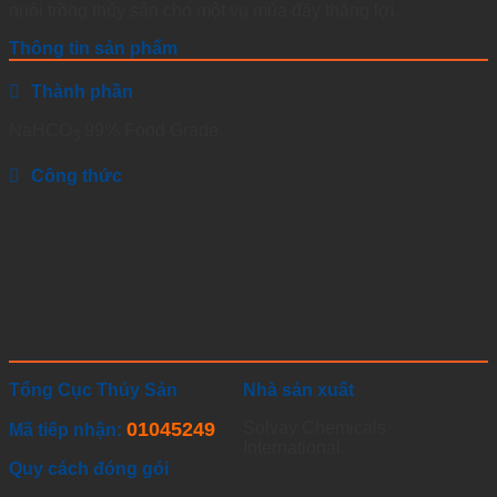
nuôi trồng thủy sản cho một vụ mùa đầy thắng lợi.
Thông tin sản phẩm
Thành phần
NaHCO
99% Food Grade
3
Công thức
Tổng Cục Thủy Sản
Nhà sản xuất
01045249
Solvay Chemicals
Mã tiếp nhận:
International.
Quy cách đóng gói