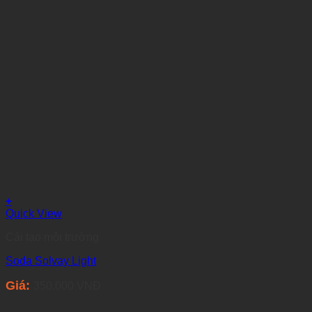
+
Quick View
Cải tạo môi trường
Soda Solvay Light
Giá:
350.000
VNĐ