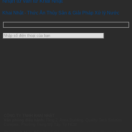
Nhận tư vấn từ Khai Nhật
Khai Nhật - Thức Ăn Thủy Sản & Giải Pháp Xử lý Nước
CÔNG TY TNHH KHAI NHẬT
Văn phòng điều hành:
Tầng 2, Anna Building, Quality Tech Solution
Complex, Phường Trung Mỹ Tây, Tp.HCM