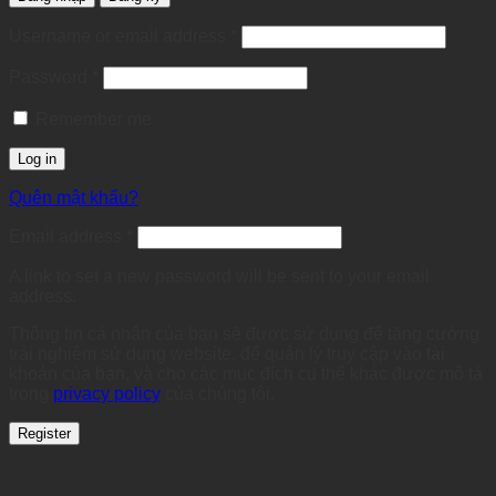
Required
Username or email address
*
Required
Password
*
Remember me
Log in
Quên mật khẩu?
Required
Email address
*
A link to set a new password will be sent to your email
address.
Thông tin cá nhân của bạn sẽ được sử dụng để tăng cường
trải nghiệm sử dụng website, để quản lý truy cập vào tài
khoản của bạn, và cho các mục đích cụ thể khác được mô tả
trong
privacy policy
của chúng tôi.
Register