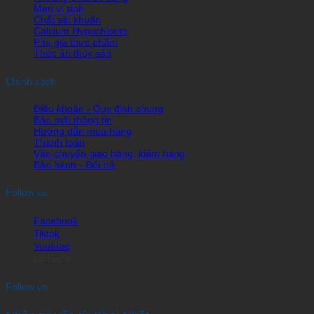
Men vi sinh
Chất sát khuẩn
Calcium Hypochlorite
Phụ gia thực phẩm
Thức ăn thủy sản
Chính sách
Điều khoản - Quy định chung
Bảo mật thông tin
Hướng dẫn mua hàng
Thanh toán
Vận chuyển giao hàng, kiểm hàng
Bảo hành - Đổi trả
Follow us
Facebook
Tiktok
Youtube
Linkedin
Follow us