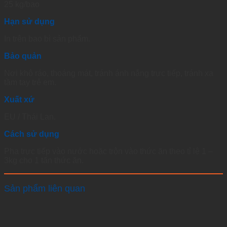
25 kg/bao
Hạn sử dụng
In trên bao bì sản phẩm.
Bảo quản
Nơi khô ráo, thoáng mát, tránh ánh nắng trực tiếp, tránh xa
tầm tay trẻ em.
Xuất xứ
EU / Thái Lan.
Cách sử dụng
Pha trực tiếp vào nước hoặc trộn vào thức ăn theo tỉ lệ 1 –
3kg cho 1 tấn thức ăn.
Sản phẩm liên quan