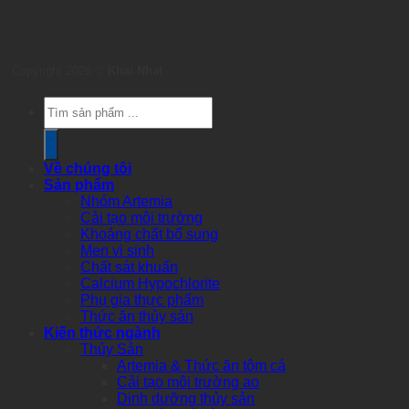
Copyright 2026 ©
Khai Nhat
Products
search
Về chúng tôi
Sản phẩm
Nhóm Artemia
Cải tạo môi trường
Khoáng chất bổ sung
Men vi sinh
Chất sát khuẩn
Calcium Hypochlorite
Phụ gia thực phẩm
Thức ăn thủy sản
Kiến thức ngành
Thủy Sản
Artemia & Thức ăn tôm cá
Cải tạo môi trường ao
Dinh dưỡng thủy sản