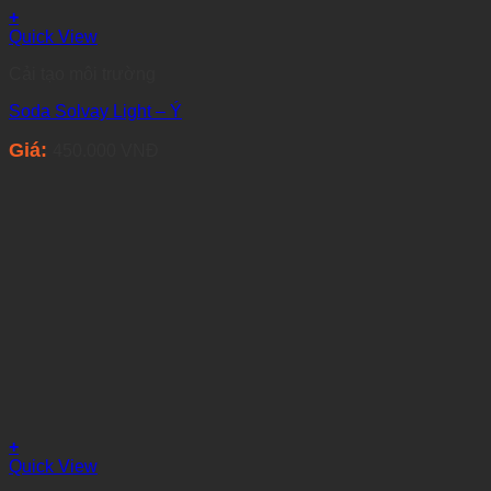
+
Quick View
Cải tạo môi trường
Soda Solvay Light – Ý
Giá:
450.000
VNĐ
+
Quick View