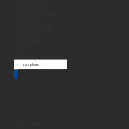
Hướng dẫn mua thuốc tím
Tài liệu MSDS
Tra cứu Artemia O.S.I.
Khuyến mãi
Hoạt động công ty
Thông tin hữu ích
Minigame
Tuyển dụng
Tuyển đại lý
Liên hệ
Products
search
No products in the cart.