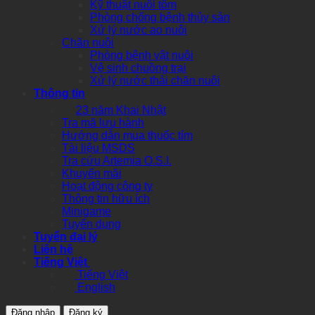
Kỹ thuật nuôi tôm
Phòng chống bệnh thủy sản
Xử lý nước ao nuôi
Chăn nuôi
Phòng bệnh vật nuôi
Vệ sinh chuồng trại
Xử lý nước thải chăn nuôi
Thông tin
23 năm Khai Nhật
Tra mã lưu hành
Hướng dẫn mua thuốc tím
Tài liệu MSDS
Tra cứu Artemia O.S.I.
Khuyến mãi
Hoạt động công ty
Thông tin hữu ích
Minigame
Tuyển dụng
Tuyển đại lý
Liên hệ
Tiếng Việt
Tiếng Việt
English
Đăng nhập
Đăng ký