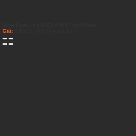
Bicar Food – NaHCO3 > 99% Food Grade
Giá:
905.000
VNĐ
Select options