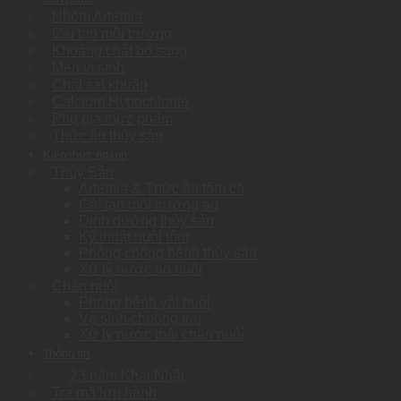
Nhóm Artemia
Cải tạo môi trường
Khoáng chất bổ sung
Men vi sinh
Chất sát khuẩn
Calcium Hypochlorite
Phụ gia thực phẩm
Thức ăn thủy sản
Kiến thức ngành
Thủy Sản
Artemia & Thức ăn tôm cá
Cải tạo môi trường ao
Dinh dưỡng thủy sản
Kỹ thuật nuôi tôm
Phòng chống bệnh thủy sản
Xử lý nước ao nuôi
Chăn nuôi
Phòng bệnh vật nuôi
Vệ sinh chuồng trại
Xử lý nước thải chăn nuôi
Thông tin
23 năm Khai Nhật
Tra mã lưu hành