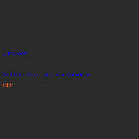
+
Quick View
Cải tạo môi trường
Acid Citric Khan – Citric Acid Anhydrous
Giá:
1.120.000
VNĐ