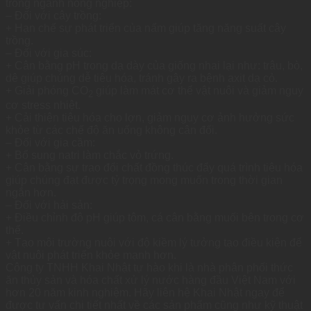
trong ngành nông nghiệp:
– Đối với cây trồng:
+ Hạn chế sự phát triển của nấm giúp tăng năng suất cây
trồng.
– Đối với gia súc:
+ Cân bằng pH trong dạ dày của giống nhai lại như: trâu, bò,
dê giúp chúng dễ tiêu hóa, tránh gây ra bệnh axit dạ cỏ.
+ Giải phóng CO
giúp làm mát cơ thể vật nuôi và giảm nguy
2
cơ stress nhiệt.
+ Cải thiện tiêu hóa cho lợn, giảm nguy cơ ảnh hưởng sức
khỏe từ các chế độ ăn uống không cân đối.
– Đối với gia cầm:
+ Bổ sung natri làm chắc vỏ trứng.
+ Cân bằng sự trao đổi chất đồng thúc đẩy quá trình tiêu hóa
giúp chúng đạt được tỷ trọng mong muốn trong thời gian
ngắn hơn.
– Đối với hải sản:
+ Điều chỉnh đô pH giúp tôm, cá cân bằng muối bên trong cơ
thể.
+ Tạo môi trường nuôi với độ kiềm lý tưởng tạo điều kiện để
vật nuôi phát triển khỏe mạnh hơn.
Công ty TNHH Khai Nhật tự hào khi là nhà phân phối thức
ăn thủy sản và hóa chất xử lý nước hàng đầu Việt Nam với
hơn 20 năm kinh nghiệm. Hãy liên hệ Khai Nhật ngay để
được tư vấn chi tiết nhất về các sản phẩm cũng như kỹ thuật