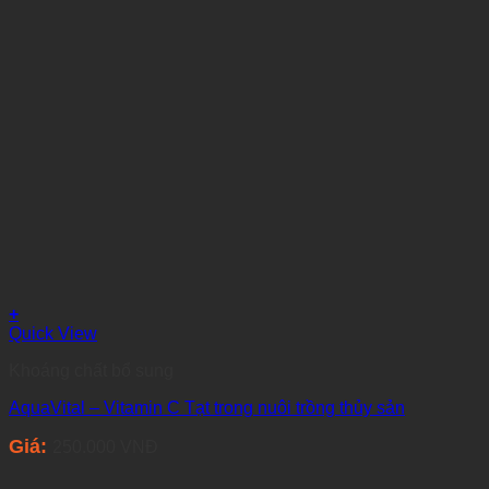
+
Quick View
Khoáng chất bổ sung
AquaVital – Vitamin C Tạt trong nuôi trồng thủy sản
Giá:
250.000
VNĐ