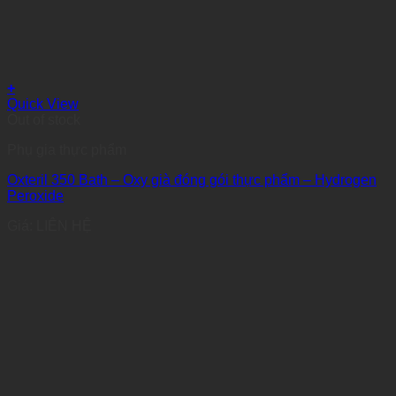
+
Quick View
Out of stock
Phụ gia thực phẩm
Oxteril 350 Bath – Oxy già đóng gói thực phẩm – Hydrogen
Peroxide
Giá: LIÊN HỆ