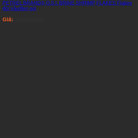
may
PETREL BRAND® O.S.I. BRINE SHRIMP FLAKES Flakes
be
đỏ/ nâu/đen gói
chosen
on
Giá:
490.000
VNĐ
the
product
page