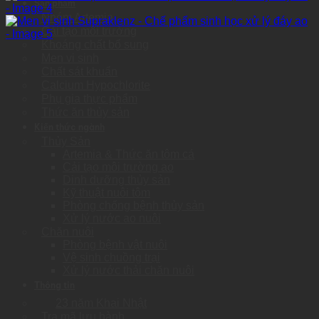
Sản phẩm
Nhóm Artemia
Cải tạo môi trường
Khoáng chất bổ sung
Men vi sinh
Chất sát khuẩn
Calcium Hypochlorite
Phụ gia thực phẩm
Thức ăn thủy sản
Kiến thức ngành
Thủy Sản
Artemia & Thức ăn tôm cá
Cải tạo môi trường ao
Dinh dưỡng thủy sản
Kỹ thuật nuôi tôm
Phòng chống bệnh thủy sản
Xử lý nước ao nuôi
Chăn nuôi
Phòng bệnh vật nuôi
Vệ sinh chuồng trại
Xử lý nước thải chăn nuôi
Thông tin
23 năm Khai Nhật
Tra mã lưu hành