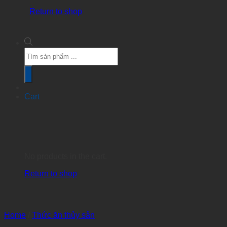
Return to shop
Products
search
Cart
No products in the cart.
Return to shop
Home
/
Thức ăn thủy sản