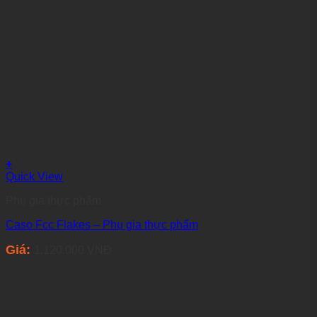
+
Quick View
Phụ gia thực phẩm
Caso Fcc Flakes – Phụ gia thực phẩm
Giá:
1.120.000
VNĐ