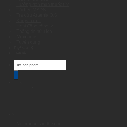
Hướng dẫn mua thuốc tím
Tài liệu MSDS
Tra cứu Artemia O.S.I.
Khuyến mãi
Hoạt động công ty
Thông tin hữu ích
Minigame
Tuyển dụng
Tuyển đại lý
Liên hệ
Products
search
No products in the cart.