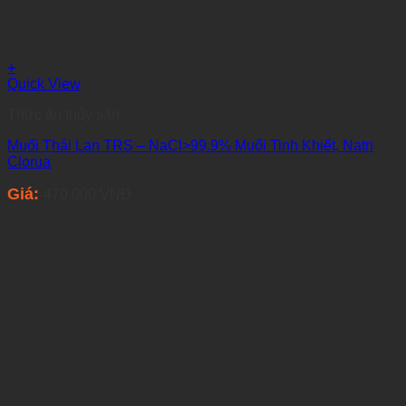
+
Quick View
Thức ăn thủy sản
Muối Thái Lan TRS – NaCl>99.9% Muối Tinh Khiết, Natri
Clorua
Giá:
470.000
VNĐ