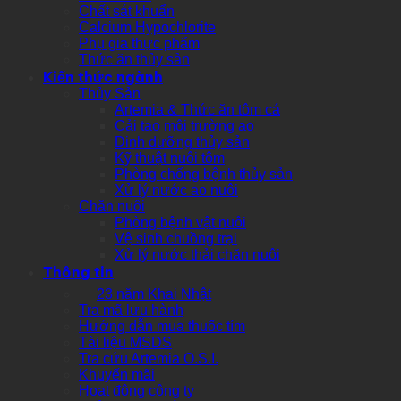
Chất sát khuẩn
Calcium Hypochlorite
Phụ gia thực phẩm
Thức ăn thủy sản
Kiến thức ngành
Thủy Sản
Artemia & Thức ăn tôm cá
Cải tạo môi trường ao
Dinh dưỡng thủy sản
Kỹ thuật nuôi tôm
Phòng chống bệnh thủy sản
Xử lý nước ao nuôi
Chăn nuôi
Phòng bệnh vật nuôi
Vệ sinh chuồng trại
Xử lý nước thải chăn nuôi
Thông tin
23 năm Khai Nhật
Tra mã lưu hành
Hướng dẫn mua thuốc tím
Tài liệu MSDS
Tra cứu Artemia O.S.I.
Khuyến mãi
Hoạt động công ty