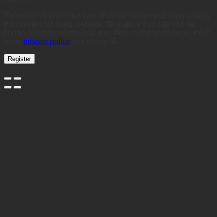
Thông tin cá nhân của bạn sẽ được sử dụng để tăng cường
trải nghiệm sử dụng website, để quản lý truy cập vào tài
khoản của bạn, và cho các mục đích cụ thể khác được mô tả
trong
privacy policy
của chúng tôi.
Register