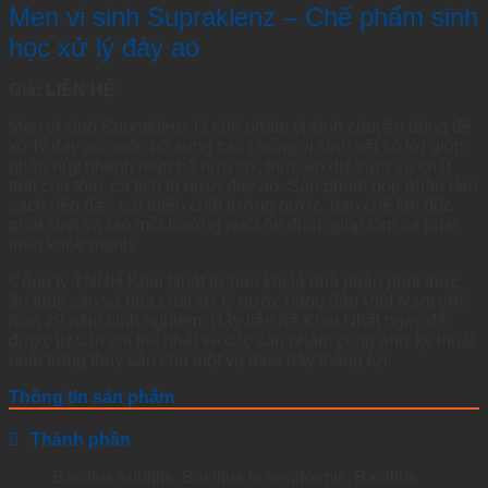
Men vi sinh Supraklenz – Chế phẩm sinh
học xử lý đáy ao
Giá: LIÊN HỆ
Men vi sinh Supraklenz là chế phẩm vi sinh chuyên dùng để
xử lý đáy ao nuôi, bổ sung các chủng vi sinh vật có lợi giúp
phân hủy nhanh mùn bã hữu cơ, thức ăn dư thừa và chất
thải của tôm, cá tích tụ dưới đáy ao. Sản phẩm góp phần làm
sạch nền đáy, cải thiện chất lượng nước, hạn chế khí độc
phát sinh và tạo môi trường nuôi ổn định, giúp tôm cá phát
triển khỏe mạnh.
Công ty TNHH Khai Nhật tự hào khi là nhà phân phối thức
ăn thủy sản và hóa chất xử lý nước hàng đầu Việt Nam với
hơn 20 năm kinh nghiệm. Hãy liên hệ Khai Nhật ngay để
được tư vấn chi tiết nhất về các sản phẩm cũng như kỹ thuật
nuôi trồng thủy sản cho một vụ mùa đầy thắng lợi.
Thông tin sản phẩm
Thành phần
Baciilus sublilis, Bacillus licheniformis, Bacillus