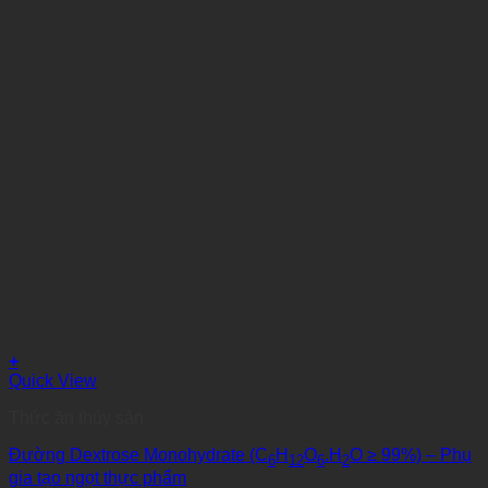
+
Quick View
Thức ăn thủy sản
Đường Dextrose Monohydrate (C
H
O
.H
O ≥ 99%) – Phụ
6
12
6
2
gia tạo ngọt thực phẩm