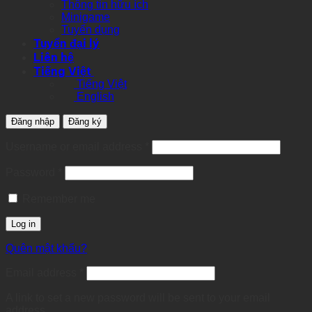
Thông tin hữu ích
Minigame
Tuyển dụng
Tuyển đại lý
Liên hệ
Tiếng Việt
Tiếng Việt
English
Đăng nhập
Đăng ký
Required
Username or email address
*
Required
Password
*
Remember me
Log in
Quên mật khẩu?
Required
Email address
*
A link to set a new password will be sent to your email
address.