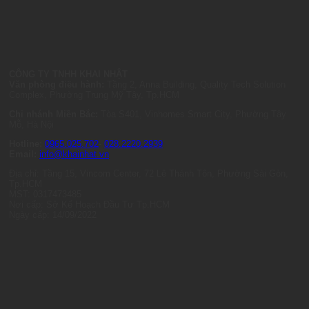
CÔNG TY TNHH KHAI NHẬT
Văn phòng điều hành:
Tầng 2, Anna Building, Quality Tech Solution
Complex, Phường Trung Mỹ Tây, Tp.HCM
Chi nhánh Miền Bắc:
Tòa S401, Vinhomes Smart City, Phường Tây
Mỗ, Hà Nội
Hotline:
0965.025.702
-
028.2220.2939
Email:
info@khainhat.vn
Địa chỉ: Tầng 15, Vincom Center, 72 Lê Thánh Tôn, Phường Sài Gòn,
Tp.HCM
MST: 0317473485
Nơi cấp: Sở Kế Hoạch Đầu Tư Tp.HCM
Ngày cấp: 14/09/2022