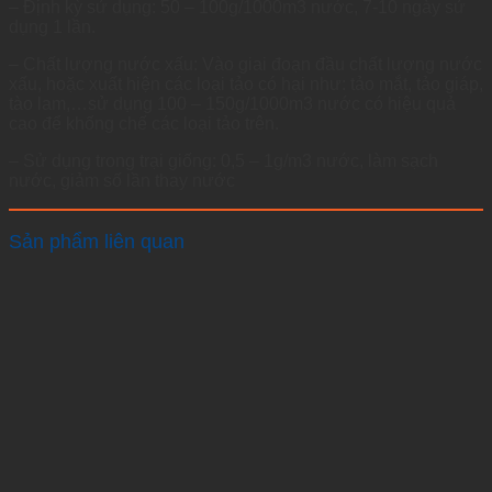
– Định kỳ sử dụng: 50 – 100g/1000m3 nước, 7-10 ngày sử
dụng 1 lần.
– Chất lượng nước xấu: Vào giai đoạn đầu chất lượng nước
xấu, hoặc xuất hiện các loại tảo có hại như: tảo mắt, tảo giáp,
tào lam,…sử dụng 100 – 150g/1000m3 nước có hiệu quả
cao để khống chế các loại tảo trên.
– Sử dụng trong trại giống: 0,5 – 1g/m3 nước, làm sạch
nước, giảm số lần thay nước
Sản phẩm liên quan