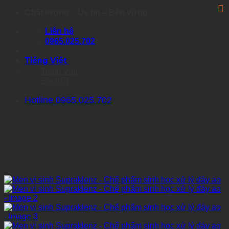
Skip
Chất lượng – Uy tín – Bền vững
to
content
Liên hệ
0965.025.702
Tiếng Việt
Tiếng Việt
English
Hotline 0965.025.702
Về chúng tôi