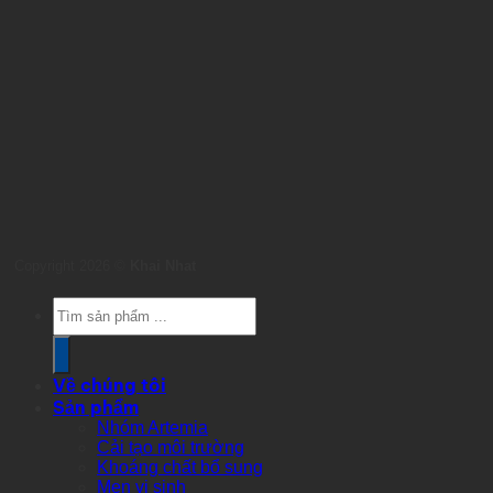
Copyright 2026 ©
Khai Nhat
Products
search
Về chúng tôi
Sản phẩm
Nhóm Artemia
Cải tạo môi trường
Khoáng chất bổ sung
Men vi sinh