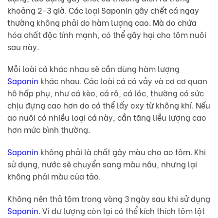
khoảng 2-3 giờ. Các loại Saponin gây chết cá ngay
thường không phải do hàm lượng cao. Mà do chứa
hóa chất độc tính mạnh, có thể gây hại cho tôm nuôi
sau này.
Mỗi loài cá khác nhau sẽ cần dùng hàm lượng
Saponin
khác nhau. Các loài cá có vảy và cơ cơ quan
hô hấp phụ, như cá kèo, cá rô, cá lóc, thường có sức
chịu đựng cao hơn do có thể lấy oxy từ không khí. Nếu
ao nuôi có nhiều loại cá này, cần tăng liều lượng cao
hơn mức bình thường.
Saponin
không phải là chất gây màu cho ao tôm. Khi
sử dụng, nước sẽ chuyển sang màu nâu, nhưng lại
không phải màu của tảo.
Không nên thả tôm trong vòng 3 ngày sau khi sử dụng
Saponin
. Vì dư lượng còn lại có thể kích thích tôm lột