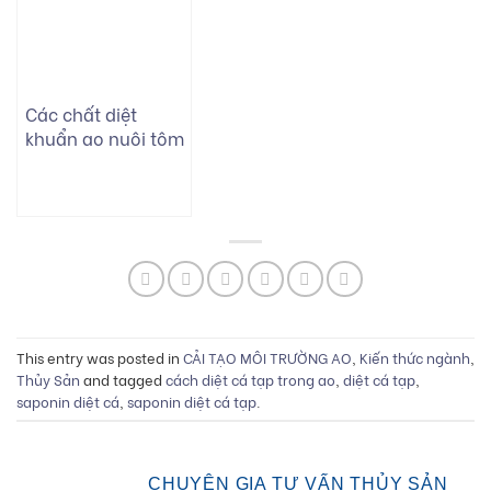
Các chất diệt
khuẩn ao nuôi tôm
nào phổ biến nhất
2025?
This entry was posted in
CẢI TẠO MÔI TRƯỜNG AO
,
Kiến thức ngành
,
Thủy Sản
and tagged
cách diệt cá tạp trong ao
,
diệt cá tạp
,
saponin diệt cá
,
saponin diệt cá tạp
.
CHUYÊN GIA TƯ VẤN THỦY SẢN