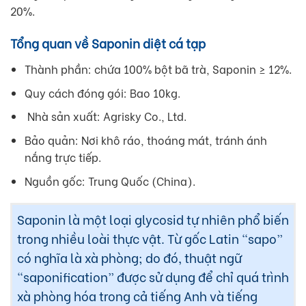
20%.
Tổng quan về Saponin diệt cá tạp
Thành phần: chứa 100% bột bã trà, Saponin ≥ 12%.
Quy cách đóng gói: Bao 10kg.
Nhà sản xuất: Agrisky Co., Ltd.
Bảo quản: Nơi khô ráo, thoáng mát, tránh ánh
nắng trực tiếp.
Nguồn gốc: Trung Quốc (China).
Saponin là một loại glycosid tự nhiên phổ biến
trong nhiều loài thực vật. Từ gốc Latin “sapo”
có nghĩa là xà phòng; do đó, thuật ngữ
“saponification” được sử dụng để chỉ quá trình
xà phòng hóa trong cả tiếng Anh và tiếng