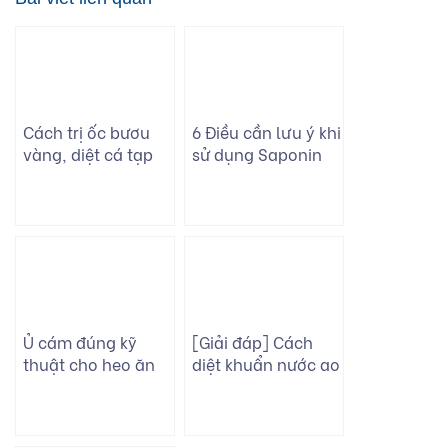
Cách trị ốc bươu
6 Điều cần lưu ý khi
vàng, diệt cá tạp
sử dụng Saponin
nhanh – gọn – lẹ
diệt cá tạp
bằng Saponin
Ủ cám đúng kỹ
[Giải đáp] Cách
thuật cho heo ăn
diệt khuẩn nước ao
mau lớn bằng cách
nuôi nào hiệu quả
nào?
nhất hiện nay?