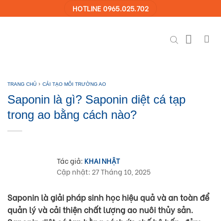
Skip
HOTLINE 0965.025.702
to
content
›
TRANG CHỦ
CẢI TẠO MÔI TRƯỜNG AO
Saponin là gì? Saponin diệt cá tạp
trong ao bằng cách nào?
Tác giả:
KHAI NHẬT
Cập nhật: 27 Tháng 10, 2025
Saponin là giải pháp sinh học hiệu quả và an toàn để
quản lý và cải thiện chất lượng ao nuôi thủy sản.