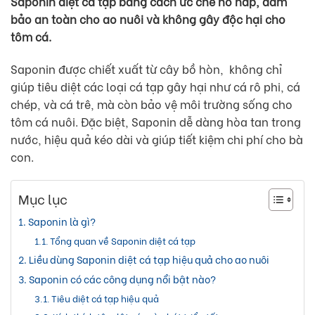
Saponin diệt cá tạp bằng cách ức chế hô hấp, đảm
bảo an toàn cho ao nuôi và không gây độc hại cho
tôm cá.
Saponin được chiết xuất từ cây bồ hòn, không chỉ
giúp tiêu diệt các loại cá tạp gây hại như cá rô phi, cá
chép, và cá trê, mà còn bảo vệ môi trường sống cho
tôm cá nuôi. Đặc biệt, Saponin dễ dàng hòa tan trong
nước, hiệu quả kéo dài và giúp tiết kiệm chi phí cho bà
con.
Mục lục
Saponin là gì?
Tổng quan về Saponin diệt cá tạp
Liều dùng Saponin diệt cá tạp hiệu quả cho ao nuôi
Saponin có các công dụng nổi bật nào?
Tiêu diệt cá tạp hiệu quả