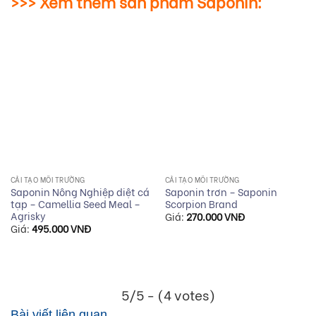
>>> Xem thêm sản phẩm Saponin:
CẢI TẠO MÔI TRƯỜNG
CẢI TẠO MÔI TRƯỜNG
Saponin Nông Nghiệp diệt cá
Saponin trơn – Saponin
tạp – Camellia Seed Meal –
Scorpion Brand
Agrisky
Giá:
270.000
VNĐ
Giá:
495.000
VNĐ
5/5 - (4 votes)
Bài viết liên quan