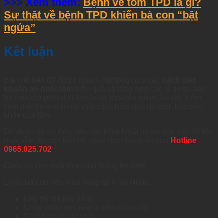
>>> Xem thêm:
Bệnh về tôm TPD là gì?
Sự thật về bệnh TPD khiến bà con “bật
ngửa”
Kết luận
Bài viết trên đã được Khai Nhật tổng hợp các
cách diệt
khuẩn ao nuôi tôm
hiệu quả và tổng hợp các lý do tại sao
bà con cần phải diệt khuẩn ao tôm của mình. Từ đó, kiểm
soát môi trường nước một cách hiệu quả để đảm bảo sức
khỏe của tôm.
Để được kỹ sư thủy sản của Khai Nhật hỗ trợ các vấn đề khi
nuôi tôm, bà con liên hệ ngay cho chúng tôi qua
Hotline
0965.025.702
Chúc bà con nuôi tôm luôn thắng lợi nhé!
Lý do bà con nên mua hàng tại Khai Nhật:
Đầy đủ mã lưu hành
Nhập khẩu trực tiếp từ nhà sản xuất
Chất lượng vượt trội