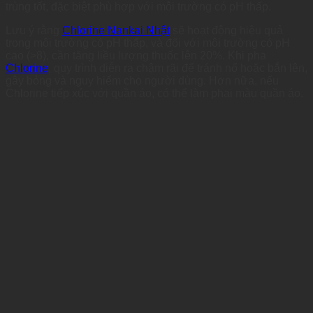
trùng tốt, đặc biệt phù hợp với môi trường có pH thấp.
Lưu ý rằng
Chlorine Nankai Nhật
sẽ hoạt động hiệu quả
trong môi trường có pH thấp, và đối với môi trường có pH
cao (>8), cần tăng liều lượng thuốc lên 20%. Khi pha
Chlorine
, quy trình diễn ra chậm rãi để tránh nổ hoặc bắn lên,
gây bỏng và nguy hiểm cho người dùng. Hơn nữa, nếu
Chlorine tiếp xúc với quần áo, có thể làm phai màu quần áo.