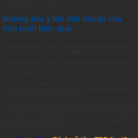
quả diệt khuẩn cao nhất.
Những lưu ý khi diệt khuẩn cho
tôm nuôi hiệu quả
Để đạt hiệu quả cao trong cách diệt khuẩn ao nuôi tôm hiệu
quả. Bà con cần chú ý đến các điều sau đây:
– Tiến hành đánh hạ lượng phèn trước khi bắt đầu quá trình
diệt khuẩn, nhằm đảm bảo rằng diệt khuẩn ao sẽ được thực
hiện hiệu quả.
– Trong quá trình diệt khuẩn, đảm bảo cung cấp đủ oxy cho
ao nuôi, giúp duy trì môi trường nước có điều kiện tốt cho
quá trình diệt khuẩn diễn ra hiệu quả.
– Sau khi diệt khuẩn, bà con cần chú ý đến tình trạng khí độc
NO2 tăng cao và tăng nhanh. Có thể xuất hiện ngay sau 24
giờ sau quá trình diệt khuẩn. Điều này xảy ra do vi sinh vật
đã bị diệt hết. Giảm khả năng phân hủy và xử lý chất hữu cơ
từ phân tôm và thức ăn thừa.