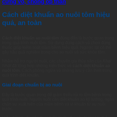
cứng vỏ, chống ốp thân
Cách diệt khuẩn ao nuôi tôm hiệu
quả, an toàn
Cách diệt khuẩn ao nuôi tôm
đúng đắn là bước quan trọng
trong quá trình nuôi tôm. Sử dụng đúng cách và chọn đúng
thuốc giúp kiểm soát mầm bệnh hiệu quả. Ngược lại có thể
gây hậu quả nghiêm trọng cho ao nuôi và sức khỏe tôm.
Nhằm hỗ trợ người nuôi, các chuyên gia thủy sản của
Khai
Nhật
đã tổng hợp những kiến thức về
cách diệt khuẩn ao
nuôi tôm.
Cách phòng ngừa và những lưu ý cần thiết trong
quá trình diệt khuẩn.
Giai đoạn chuẩn bị ao nuôi
Đây là bước quan trọng để giảm thiểu rủi ro tôm bệnh trong
quá trình nuôi. Người nuôi cần diệt khuẩn ao kỹ lưỡng, ngăn
chặn sự xuất hiện của mầm bệnh và vi khuẩn từ vụ nuôi
trước.