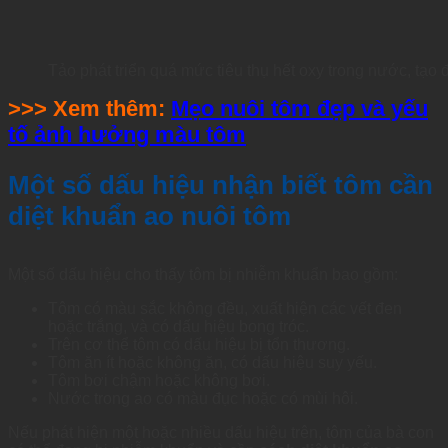
Tảo phát triển quá mức tiêu thụ hết oxy trong nước, tạo
>>> Xem thêm:
Mẹo nuôi tôm đẹp và yếu
tố ảnh hưởng màu tôm
Một số dấu hiệu nhận biết tôm cần
diệt khuẩn ao nuôi tôm
Một số dấu hiệu cho thấy tôm bị nhiễm khuẩn bao gồm:
Tôm có màu sắc không đều, xuất hiện các vết đen
hoặc trắng, và có dấu hiệu bong tróc.
Trên cơ thể tôm có dấu hiệu bị tổn thương.
Tôm ăn ít hoặc không ăn, có dấu hiệu suy yếu.
Tôm bơi chậm hoặc không bơi.
Nước trong ao có màu đục hoặc có mùi hôi.
Nếu phát hiện một hoặc nhiều dấu hiệu trên, tôm của bà con