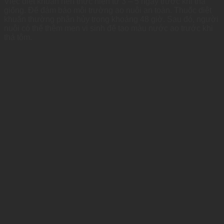
Việc diệt khuẩn nên thực hiện từ 3 – 5 ngày trước khi thả
giống. Để đảm bảo môi trường ao nuôi an toàn. Thuốc diệt
khuẩn thường phân hủy trong khoảng 48 giờ. Sau đó, người
nuôi có thể thêm men vi sinh để tạo màu nước ao trước khi
thả tôm.