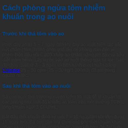
Cách phòng ngừa tôm nhiễm
khuẩn trong ao nuôi
Trước khi thả tôm vào ao
Phơi đáy ao từ 5 – 7 ngày đến khi đáy ao xuất hiện các vết
nứt chân chim. Tránh phơi quá lâu để không dẫn đến xì
phèn. Bón đều vôi CaO3 khắp ao nhằm nâng pH đáy và tiêu
diệt mầm bệnh. Lấy nước vào ao nuôi thông qua túi lọc. Sau
đó chạy quạt từ 2 – 3 ngày và tiến hành diệt khuẩn bằng
Chlorine
25 – 30 ppm (25 – 30 kg/1.000m3) để sát trùng
nguồn nước.
Sau khi thả tôm vào ao nuôi
Bà con nuôi tôm thường xuyên kiểm tra mật độ vi khuẩn tại
các phòng lab: mật độ khuẩn an toàn trên môi trường TCBS,
tổng khuẩn >10^3 CFU/mL.
Bắt đầu diệt khuẩn định kỳ mỗi 7 – 10 ngày/lần khi tôm được
15 ngày tuổi. Bà con cần lựa chọn các gốc diệt khuẩn khác
nhau và sử dụng luân phiên hoặc dùng kết hợp để đạt hiệu