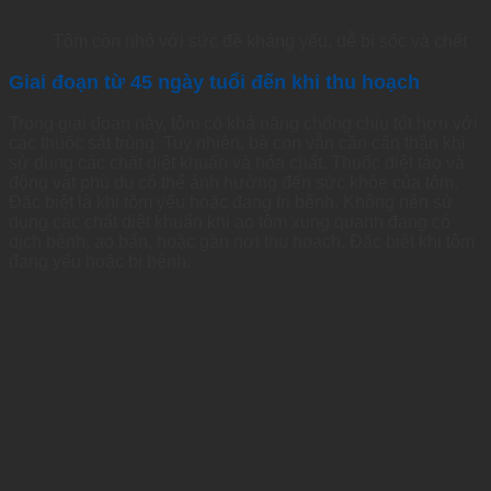
Tôm còn nhỏ với sức đề kháng yếu, dễ bị sốc và chết
Giai đoạn từ 45 ngày tuổi đến khi thu hoạch
Trong giai đoạn này, tôm có khả năng chống chịu tốt hơn với
các thuốc sát trùng. Tuy nhiên, bà con vẫn cần cẩn thận khi
sử dụng các chất diệt khuẩn và hóa chất. Thuốc diệt tảo và
động vật phù du có thể ảnh hưởng đến sức khỏe của tôm.
Đặc biệt là khi tôm yếu hoặc đang trị bệnh. Không nên sử
dụng các chất diệt khuẩn khi ao tôm xung quanh đang có
dịch bệnh, ao bẩn, hoặc gần nơi thu hoạch. Đặc biệt khi tôm
đang yếu hoặc bị bệnh.