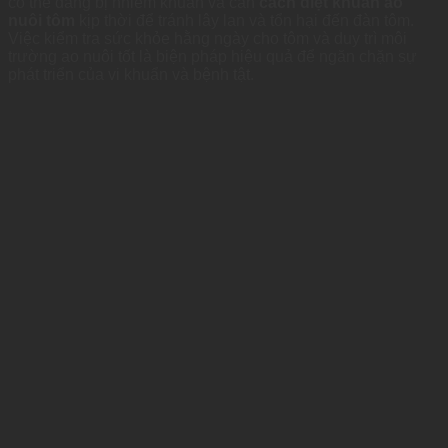
có thể đang bị nhiễm khuẩn và cần
cách diệt khuẩn ao
nuôi tôm
kịp thời để tránh lây lan và tổn hại đến đàn tôm.
Việc kiểm tra sức khỏe hằng ngày cho tôm và duy trì môi
trường ao nuôi tốt là biện pháp hiệu quả để ngăn chặn sự
phát triển của vi khuẩn và bệnh tật.