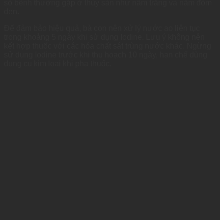
số bệnh thường gặp ở thủy sản như nấm trắng và nấm đốm
đen.
Để đảm bảo hiệu quả, bà con nên xử lý nước ao liên tục
trong khoảng 5 ngày khi sử dụng Iodine. Lưu ý không nên
kết hợp thuốc với các hóa chất sát trùng nước khác. Ngừng
sử dụng Iodine trước khi thu hoạch 10 ngày, hạn chế dùng
dụng cụ kim loại khi pha thuốc.