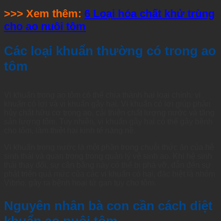
>>> Xem thêm:
6 Loại hóa chất khử trùng
cho ao nuôi tôm
Các loại khuẩn thường có trong ao
tôm
Vi khuẩn trong ao tôm có thể chia thành hai loại chính: vi
khuẩn có lợi và vi khuẩn gây hại. Vi khuẩn có lợi giúp phân
hủy chất hữu cơ trong ao, cải thiện chất lượng nước và tăng
sản lượng tôm. Tuy nhiên, vi khuẩn gây hại có thể gây bệnh
cho tôm, làm thiệt hại kinh tế nặng nề.
Vi khuẩn trong nước là một phần trong chuỗi thức ăn của hệ
sinh thái và quan trọng trong quản lý vệ sinh ao. Khi hệ sinh
thái thay đổi, sự cân bằng này có thể bị phá vỡ, dẫn đến sự
phát triển quá mức của các vi khuẩn có hại, đặc biệt là nhóm
Vibrio, gây ra bệnh hoại tử gan tụy cho tôm.
Nguyên nhân bà con cần cách diệt
khuẩn ao nuôi tôm