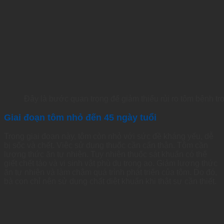
Đây là bước quan trọng để giảm thiểu rủi ro tôm bệnh tro
Giai đoạn tôm nhỏ đến 45 ngày tuổi
Trong giai đoạn này, tôm còn nhỏ với sức đề kháng yếu, dễ
bị sốc và chết. Việc sử dụng thuốc cần cẩn thận. Tôm cần
lượng thức ăn tự nhiên. Tuy nhiên thuốc sát khuẩn có thể
giết chết tảo và vi sinh vật phù du trong ao. Giảm lượng thức
ăn tự nhiên và làm chậm quá trình phát triển của tôm. Do đó,
bà con chỉ nên sử dụng chất diệt khuẩn khi thật sự cần thiết.