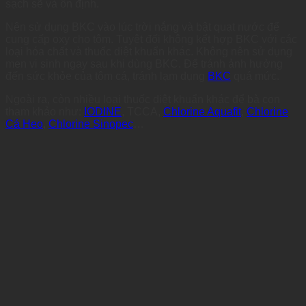
sạch sẽ và ổn định.
Nên sử dụng BKC vào lúc trời nắng và bật quạt nước để
cung cấp oxy cho tôm. Tuyệt đối không kết hợp BKC với các
loại hóa chất và thuốc diệt khuẩn khác. Không nên sử dụng
men vi sinh ngay sau khi dùng BKC. Để tránh ảnh hưởng
đến sức khỏe của tôm cá, tránh lạm dụng
BKC
quá mức.
Ngoài ra, còn nhiều loại thuốc diệt khuẩn khác để bà con
tham khảo như:
IODINE
, TCCA,
Chlorine Aquafit
,
Chlorine
Cá Heo
,
Chlorine Sinopec
…