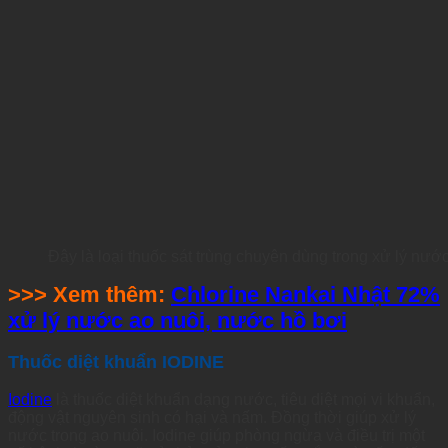
Đây là loại thuốc sát trùng chuyên dùng trong xử lý nước
>>> Xem thêm:
Chlorine Nankai Nhật 72%
xử lý nước ao nuôi, nước hồ bơi
Thuốc diệt khuẩn IODINE
Iodine
là thuốc diệt khuẩn dạng nước, tiêu diệt mọi vi khuẩn,
động vật nguyên sinh có hại và nấm. Đồng thời giúp xử lý
nước trong ao nuôi. Iodine giúp phòng ngừa và điều trị một