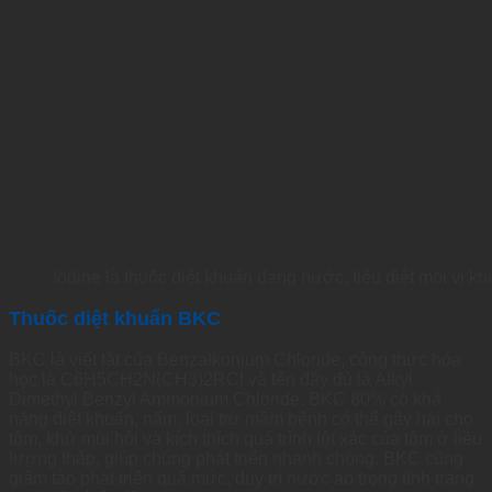
Iodine là thuốc diệt khuẩn dạng nước, tiêu diệt mọi vi 
Thuốc diệt khuẩn BKC
BKC là viết tắt của Benzalkonium Chloride, công thức hóa
học là C6H5CH2N(CH3)2RCl và tên đầy đủ là Alkyl
Dimethyl Benzyl Ammonium Chloride. BKC 80% có khả
năng diệt khuẩn, nấm, loại trừ mầm bệnh có thể gây hại cho
tôm, khử mùi hôi và kích thích quá trình lột xác của tôm ở liều
lượng thấp, giúp chúng phát triển nhanh chóng. BKC cũng
giảm tảo phát triển quá mức, duy trì nước ao trong tình trạng