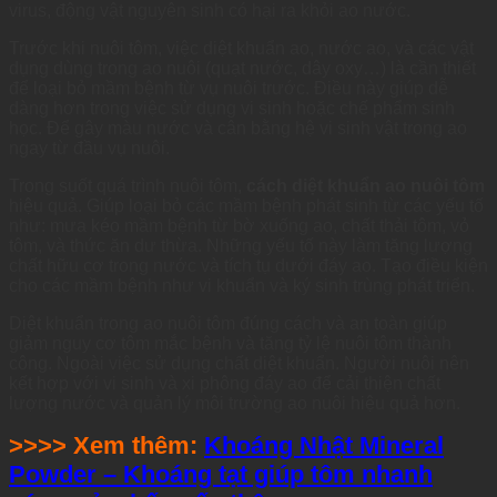
virus, động vật nguyên sinh có hại ra khỏi ao nước.
Trước khi nuôi tôm, việc diệt khuẩn ao, nước ao, và các vật
dụng dùng trong ao nuôi (quạt nước, dây oxy…) là cần thiết
để loại bỏ mầm bệnh từ vụ nuôi trước. Điều này giúp dễ
dàng hơn trong việc sử dụng vi sinh hoặc chế phẩm sinh
học. Để gây màu nước và cân bằng hệ vi sinh vật trong ao
ngay từ đầu vụ nuôi.
Trong suốt quá trình nuôi tôm,
cách diệt khuẩn ao nuôi tôm
hiệu quả. Giúp loại bỏ các mầm bệnh phát sinh từ các yếu tố
như: mưa kéo mầm bệnh từ bờ xuống ao, chất thải tôm, vỏ
tôm, và thức ăn dư thừa. Những yếu tố này làm tăng lượng
chất hữu cơ trong nước và tích tụ dưới đáy ao. Tạo điều kiện
cho các mầm bệnh như vi khuẩn và ký sinh trùng phát triển.
Diệt khuẩn trong ao nuôi tôm đúng cách và an toàn giúp
giảm nguy cơ tôm mắc bệnh và tăng tỷ lệ nuôi tôm thành
công. Ngoài việc sử dụng chất diệt khuẩn. Người nuôi nên
kết hợp với vi sinh và xi phông đáy ao để cải thiện chất
lượng nước và quản lý môi trường ao nuôi hiệu quả hơn.
>>>> Xem thêm:
Khoáng Nhật Mineral
Powder – Khoáng tạt giúp tôm nhanh