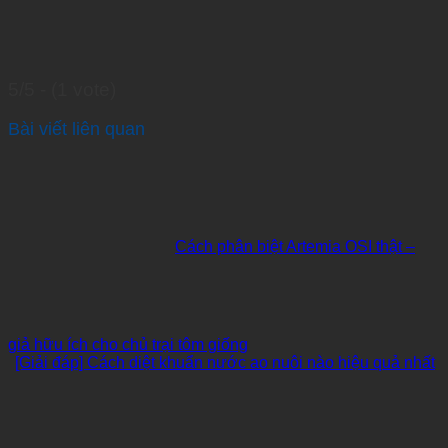
5/5 - (1 vote)
Bài viết liên quan
Cách phân biệt Artemia OSI thật –
giả hữu ích cho chủ trại tôm giống
[Giải đáp] Cách diệt khuẩn nước ao nuôi nào hiệu quả nhất