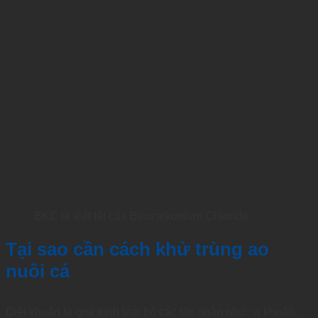
BKC là viết tắt của Benzalkonium Chloride
Tại sao cần cách khử trùng ao
nuôi cá
Diệt khuẩn là quá trình loại bỏ các tác nhân như: vi khuẩn,