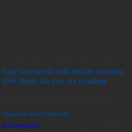
Tôm có màu sắc không đều, xuất hiện các vết đen…
Các loại thuốc diệt khuẩn ao nuôi
tôm được bà con ưa chuộng
Dưới đây là Top các loại thuốc diệt khuẩn ao nuôi tôm hiệu
quả được bà con ưa chuộng trong nhiều năm qua:
Thuốc tím Ấn Độ (KMnO4)
Kali Pemanganat
hay thuốc tím, là một chất rắn không mùi,
xuất hiện dưới dạng tinh thể màu tím đậm. Thuốc tím được