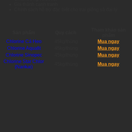
Giá thành cạnh tranh
Chính sách hỗ trợ đặc biệt cho trại giống và đại lý
Tham khảo sản
Sản phẩm
Quy cách
phẩm
Chlorine Cá Heo
45kg/thùng
Mua ngay
Chlorine Aquafit
45kg/thùng
Mua ngay
Chlorine Sinopec
45kg/thùng
Mua ngay
Chlorine Star Chlor
45kg/thùng
Mua ngay
(Nankai)