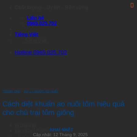
Skip
Chất lượng – Uy tín – Bền vững
to
Liên hệ
content
0965.025.702
Tiếng Việt
Tiếng Việt
Hotline 0965.025.702
TRANG CHỦ
›
XỬ LÝ NƯỚC AO NUÔI
Cách diệt khuẩn ao nuôi tôm hiệu quả
cho chủ trại tôm giống
Về chúng tôi
Tác giả:
KHAI NHẬT
Sản phẩm
Cập nhật: 12 Tháng 9, 2025
Nhóm Artemia