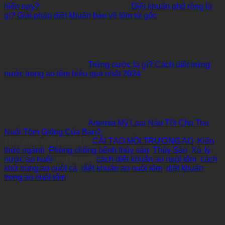
hiện nay?
Diệt khuẩn phổ rộng là
gì? Giải pháp diệt khuẩn bảo vệ tôm từ gốc
Trứng nước là gì? Cách diệt trứng
nước trong ao tôm hiệu quả nhất 2024
Artemia Mỹ Loại Nào Tốt Cho Trại
Nuôi Tôm Giống Của Bạn?
This entry was posted in
CẢI TẠO MÔI TRƯỜNG AO
,
Kiến
thức ngành
,
Phòng chống bệnh thủy sản
,
Thủy Sản
,
Xử lý
nước ao nuôi
and tagged
cách diệt khuẩn ao nuôi tôm
,
cách
khử trùng ao nuôi cá
,
diệt khuẩn ao nuôi tôm
,
diệt khuẩn
trong ao nuôi tôm
.