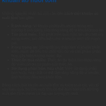
Những nguyên nhân bà con cần đến
cách diệt khuẩn ao
nuôi tôm
bao gồm:
Ít ánh sáng:
Vi khuẩn phát triển nhanh trong môi
trường ít ánh sáng, làm tăng nồng độ vi khuẩn trong ao.
Tảo phát triển:
Tảo phát triển quá mức tiêu thụ hết oxy
trong nước, tạo điều kiện cho vi khuẩn sinh sôi mạnh
mẽ.
Ít oxy trong ao:
Nồng độ oxy thấp làm vi khuẩn phát
triển mạnh để tiêu thụ chất hữu cơ và sản phẩm phân
hủy, gây hiện tượng nước đục.
Thức ăn quá nhiều:
Thức ăn dư thừa làm tăng nồng
độ vi khuẩn do sự phân hủy thức ăn.
Sử dụng phân bón, hóa chất:
Việc sử dụng phân
bón hoặc hóa chất có thể làm tăng nồng độ vi khuẩn,
ảnh hưởng đến sức khỏe tôm.
Bằng cách diệt khuẩn ao nuôi tôm và kiểm soát các yếu tố
này hiệu quả, bà con nuôi tôm có thể đảm bảo môi trường
nuôi tôm lành mạnh và đạt sản lượng tốt nhất.