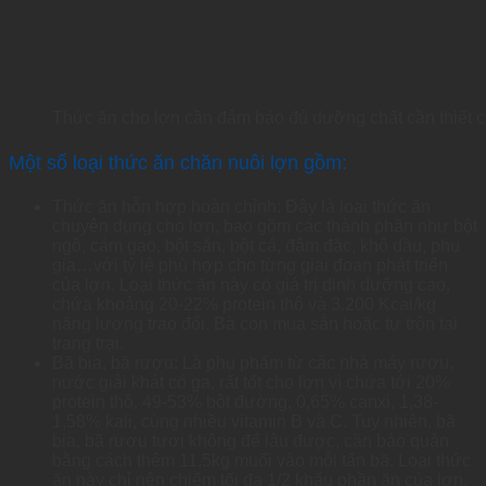
Thức ăn cho lợn cần đảm bảo đủ dưỡng chất cần thiết ch
Một số loại thức ăn chăn nuôi lợn gồm:
Thức ăn hỗn hợp hoàn chỉnh: Đây là loại thức ăn
chuyên dụng cho lợn, bao gồm các thành phần như bột
ngô, cám gạo, bột sắn, bột cá, đậm đặc, khô dầu, phụ
gia…với tỷ lệ phù hợp cho từng giai đoạn phát triển
của lợn. Loại thức ăn này có giá trị dinh dưỡng cao,
chứa khoảng 20-22% protein thô và 3.200 Kcal/kg
năng lượng trao đổi. Bà con mua sẵn hoặc tự trộn tại
trang trại.
Bã bia, bã rượu: Là phụ phẩm từ các nhà máy rượu,
nước giải khát có ga, rất tốt cho lợn vì chứa tới 20%
protein thô, 49-53% bột đường, 0,65% canxi, 1,38-
1,58% kali, cùng nhiều vitamin B và C. Tuy nhiên, bã
bia, bã rượu tươi không để lâu được, cần bảo quản
bằng cách thêm 11,5kg muối vào mỗi tấn bã. Loại thức
ăn này chỉ nên chiếm tối đa 1/2 khẩu phần ăn của lợn.