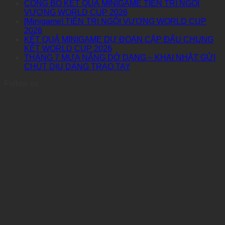
CÔNG BỐ KẾT QUẢ MINIGAME TIÊN TRI NGÔI
VƯƠNG WORLD CUP 2026
[Minigame] TIÊN TRI NGÔI VƯƠNG WORLD CUP
2026
KẾT QUẢ MINIGAME DỰ ĐOÁN CẶP ĐẤU CHUNG
KẾT WORLD CUP 2026
THÁNG 7 MƯA NẮNG DỞ DANG – KHAI NHẬT GỬI
CHÚT DỊU DÀNG TRAO TAY
Follow us