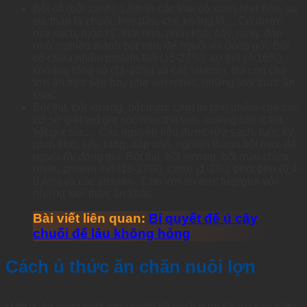
Bột cỏ (bột xanh): Làm từ các loại cỏ xanh như bèo, su
su, thân lá chuối, keo dậu, chè khổng lồ… Cỏ được
rửa sạch, luộc kỹ, thái nhỏ, phơi khô, sấy, rang, đập
nhỏ, nghiền thành bột mịn, để nguội rồi đóng gói. Bột
cỏ chứa nhiều protein thô (15-27%), xơ thô (7-16%),
khoáng tổng số (11-20%) và các vitamin. Bà con cho
lợn ăn trực tiếp hay pha với nước, những loại thức ăn
khác.
Bột thịt, bột xương, bột máu: Làm từ phụ phẩm của các
cơ sở giết mổ gia súc như thịt vụn, xương còn ít thịt,
tiết gia súc… Các nguyên liệu được rửa sạch, luộc kỹ,
phơi khô, sấy, rang, đập nhỏ, nghiền thành bột mịn, để
nguội rồi đóng gói. Bột thịt, bột xương, bột máu chứa
nhiều protein thô (16-27%), canxi (1-2%), phốt pho (0,4-
0,6%) và các vitamin. Cho lợn ăn trực tiếp/pha với
những loại thức ăn khác.
Bài viết liên quan:
Bí quyết để ủ cây
chuối để lâu không hỏng
Cách ủ thức ăn chăn nuôi lợn
Ủ thức ăn chăn nuôi lợn là một kỹ thuật giúp tối ưu hóa hiệu