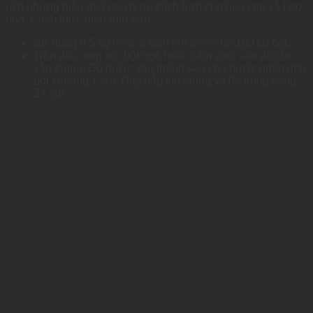
ướt nhưng hiệu quả cao hơn, thích hợp cho heo con và heo
nhỏ. Cách thực hiện như sau:
Sử dụng 0,5 kg men vi sinh lên men cho 100 kg bột.
Trộn đều men với bột ngô hoặc cám gạo, sau đó cho
vào thùng. Đổ nước vào thùng sao cho nước ngập mặt
bột khoảng 1 cm. Đậy nắp kín thùng và để trong vòng
24 giờ.