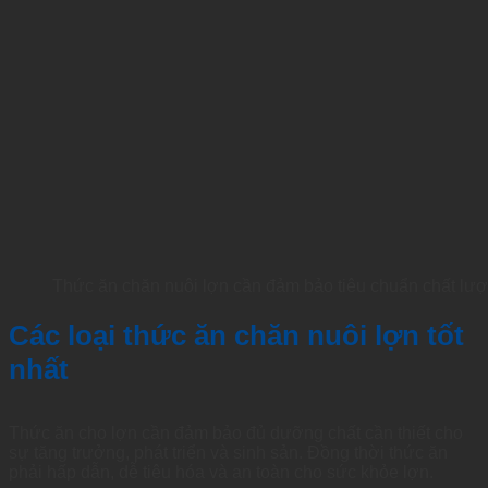
Thức ăn chăn nuôi lợn cần đảm bảo tiêu chuẩn chất lư
Các loại thức ăn chăn nuôi lợn tốt
nhất
Thức ăn cho lợn cần đảm bảo đủ dưỡng chất cần thiết cho
sự tăng trưởng, phát triển và sinh sản. Đồng thời thức ăn
phải hấp dẫn, dễ tiêu hóa và an toàn cho sức khỏe lợn.