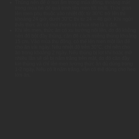
Thùng nên để ở nơi ấm trong mùa đông, thoáng mát
trong mùa hè để quá trình lên men tốt nhất. Thời gian
lên men phụ thuộc vào nhiệt độ: từ 30°C trở lên thì
khoảng 24 giờ, dưới 30°C thì từ 24 – 48 giờ. Khi ngửi
thấy thức ăn có mùi thơm và chua nhẹ là ủ đạt.
Khi lên men, thức ăn có xu hướng nổi lên, do đó không
nên đổ bột đầy thùng, cần để cách miệng thùng khoảng
15 cm. Vào mùa thu đông, có thể lên men một lần để
cho ăn vài ngày. Nếu nhiệt độ trên 30°C, chỉ nên cho
ăn trong khoảng 2 ngày. Nếu thùng bị lọt khí hoặc mở
nhiều lần sẽ dễ bị nấm trắng trên mặt, do đó cần đậy
kín thùng và chỉ lên men lượng thức ăn đủ dùng trong
1-2 ngày. Nếu có ít nấm trắng, vẫn có thể dùng cho heo
lớn ăn.