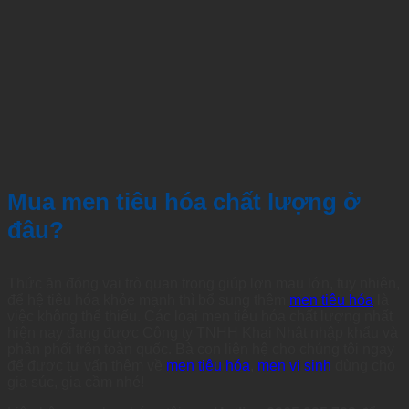
Mua men tiêu hóa chất lượng ở
đâu?
Thức ăn đóng vai trò quan trọng giúp lợn mau lớn, tuy nhiên,
để hệ tiêu hóa khỏe mạnh thì bổ sung thêm
men tiêu hóa
là
việc không thể thiếu. Các loại men tiêu hóa chất lượng nhất
hiện nay đang được Công ty TNHH Khai Nhật nhập khẩu và
phân phối trên toàn quốc. Bà con liên hệ cho chúng tôi ngay
để được tư vấn thêm về
men tiêu hóa
,
men vi sinh
dùng cho
gia súc, gia cầm nhé!