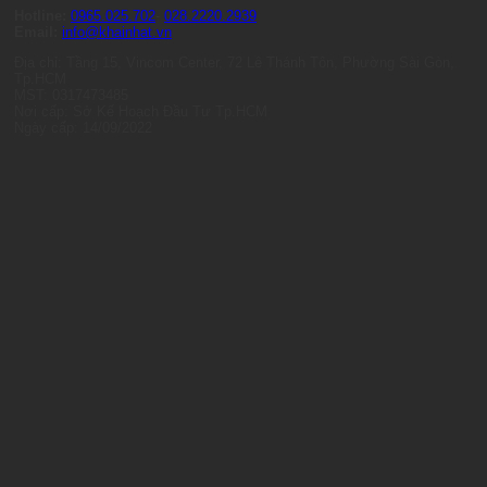
Hotline:
0965.025.702
-
028.2220.2939
Email:
info@khainhat.vn
Địa chỉ: Tầng 15, Vincom Center, 72 Lê Thánh Tôn, Phường Sài Gòn,
Tp.HCM
MST: 0317473485
Nơi cấp: Sở Kế Hoạch Đầu Tư Tp.HCM
Ngày cấp: 14/09/2022