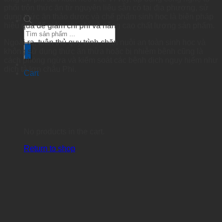
phối trộn thức ăn từ nguyên liệu sẵn có tại địa phương, sử
dụng thức ăn thảo dược và chế phẩm sinh học là biện pháp
hiệu quả để giảm chi phí và nâng cao chất lượng sản phẩm.
Products
search
Ngoài ra, tuân thủ quy trình chăn nuôi an toàn sinh học và
không sử dụng thức ăn thừa hoặc bị nhiễm bệnh cũng là
cách phòng ngừa và kiểm soát các bệnh dịch nguy hiểm như
dịch tả lợn châu Phi.
Cart
No products in the cart.
Return to shop