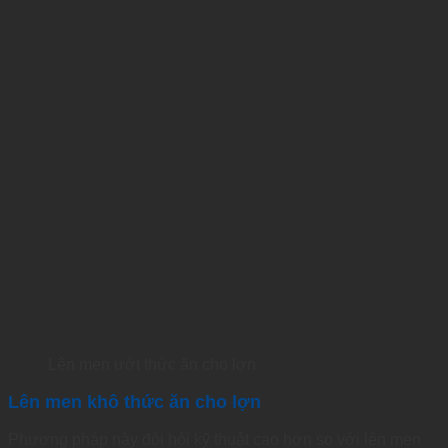
Lên men ướt thức ăn cho lợn
Lên men khô thức ăn cho lợn
Phương pháp này đòi hỏi kỹ thuật cao hơn so với lên men