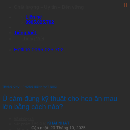
Skip
Chất lượng – Uy tín – Bền vững
to
Liên hệ
content
0965.025.702
Tiếng Việt
Tiếng Việt
Hotline 0965.025.702
TRANG CHỦ
›
PHÒNG BỆNH VẬT NUÔI
Ủ cám đúng kỹ thuật cho heo ăn mau
lớn bằng cách nào?
Về chúng tôi
Tác giả:
KHAI NHẬT
Sản phẩm
Cập nhật: 23 Tháng 10, 2025
Nhóm Artemia