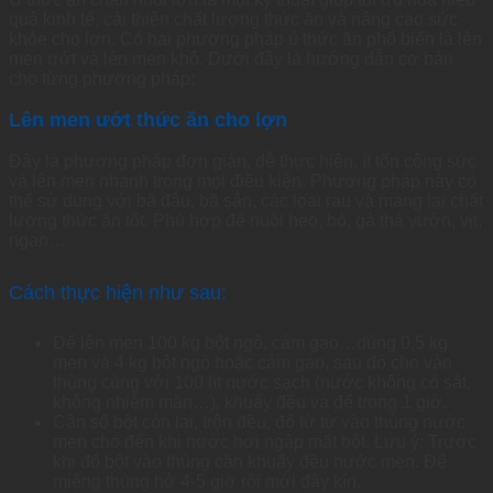
quả kinh tế, cải thiện chất lượng thức ăn và nâng cao sức
khỏe cho lợn. Có hai phương pháp ủ thức ăn phổ biến là lên
men ướt và lên men khô. Dưới đây là hướng dẫn cơ bản
cho từng phương pháp:
Lên men ướt thức ăn cho lợn
Đây là phương pháp đơn giản, dễ thực hiện, ít tốn công sức
và lên men nhanh trong mọi điều kiện. Phương pháp này có
thể sử dụng với bã đậu, bã sắn, các loại rau và mang lại chất
lượng thức ăn tốt. Phù hợp để nuôi heo, bò, gà thả vườn, vịt,
ngan…
Cách thực hiện như sau:
Để lên men 100 kg bột ngô, cám gạo…dùng 0,5 kg
men và 4 kg bột ngô hoặc cám gạo, sau đó cho vào
thùng cùng với 100 lít nước sạch (nước không có sắt,
không nhiễm mặn…), khuấy đều và để trong 1 giờ.
Cân số bột còn lại, trộn đều, đổ từ từ vào thùng nước
men cho đến khi nước hơi ngập mặt bột. Lưu ý: Trước
khi đổ bột vào thùng cần khuấy đều nước men. Để
miệng thùng hở 4-5 giờ rồi mới đậy kín.