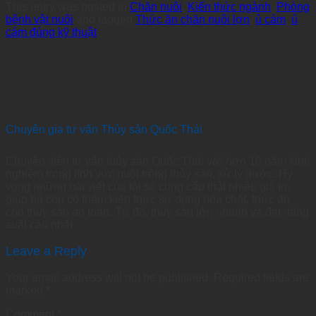
This entry was posted in
Chăn nuôi
,
Kiến thức ngành
,
Phòng
bệnh vật nuôi
and tagged
Thức ăn chăn nuôi lợn
,
ủ cám
,
ủ
cám đúng kỹ thuật
.
Chuyên gia tư vấn Thủy sản Quốc Thái
Chuyên viên tư vấn thủy sản Quốc Thái với hơn 10 năm kinh
nghiệm trong lĩnh vực nuôi trồng thủy sản, xử lý nước. Hy
vọng những bài viết của tôi sẽ cung cấp thật nhiều giá trị,
giúp bà con có thêm kiến thức sử dụng hóa chất, thức ăn
cho thủy sản an toàn. Từ đó, thủy sản lớn nhanh và đạt năng
suất cao nhất
Leave a Reply
Your email address will not be published.
Required fields are
marked
*
Comment
*