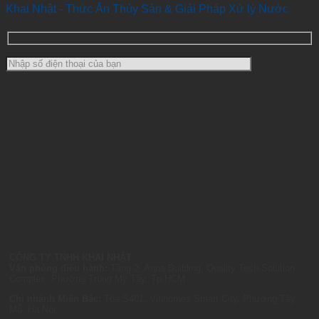
Khai Nhật - Thức Ăn Thủy Sản & Giải Pháp Xử lý Nước
CÔNG TY TNHH KHAI NHẬT
Văn phòng điều hành:
Tầng 2, Anna Building, Quality Tech Solution
Complex, Phường Trung Mỹ Tây, Tp.HCM
Chi nhánh Miền Bắc:
Tòa S401, Vinhomes Smart City, Phường Tây
Mỗ, Hà Nội