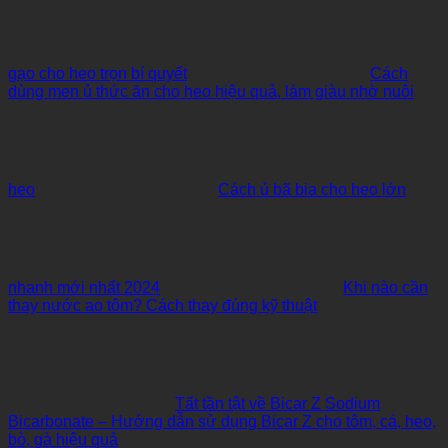
gạo cho heo trọn bí quyết
Cách
dùng men ủ thức ăn cho heo hiệu quả, làm giàu nhờ nuôi
heo
Cách ủ bã bia cho heo lớn
nhanh mới nhất 2024
Khi nào cần
thay nước ao tôm? Cách thay đúng kỹ thuật
Tất tần tật về Bicar Z Sodium
Bicarbonate – Hướng dẫn sử dụng Bicar Z cho tôm, cá, heo,
bò, gà hiệu quả