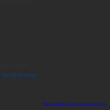
Giá:
170.000
VNĐ
5/5 - (1 vote)
Bài viết liên quan
[Hướng Dẫn] Cẩm nang cách ủ cám