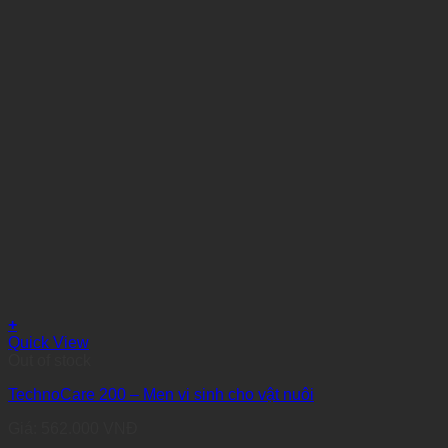
+
Quick View
Out of stock
TechnoCare 200 – Men vi sinh cho vật nuôi
Giá:
562.000
VNĐ