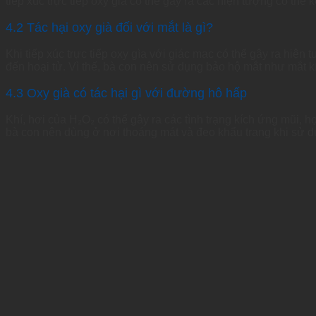
tiếp xúc trực tiếp oxy già có thể gây ra các hiện tượng có th
4.2 Tác hại oxy già đối với mắt là gì?
Khi tiếp xúc trực tiếp oxy gìa với giác mạc có thể gây ra hi
đến hoại tử. Vì thế, bà con nên sử dụng bảo hộ mắt như mắt k
4.3 Oxy già có tác hại gì với đường hô hấp
Khí, hơi của H₂O₂ có thể gây ra các tình trạng kích ứng mũi, họ
bà con nên dùng ở nơi thoáng mát và đeo khẩu trang khi sử d