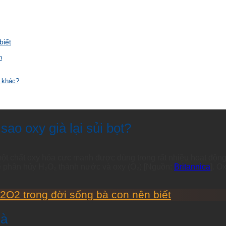
biết
n
t khác?
sao oxy già lại sủi bọt?
ột chất oxy hóa cực mạnh được dùng trong rất nhiều hoạt động 
ẽ phân hủy H₂O₂ thành nước và oxy (O₂) [Nguồn:
Britannica
]. O
2O2 trong đời sống bà con nên biết
ià