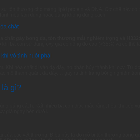
 sự tổn thương cho màng lipid protein và DNA. Cơ chế này có t
 lành nếu lạm dụng hoặc dùng không đúng cách.
hóa chất
hất gây bỏng da, tổn thương mắt nghiêm trọng và H332: ch
o khi bà con sử dụng oxy già có nồng độ cao (>35%) và có thể t
hi vô tình nuốt phải
ầm. Khi hóa chất đi vào dạ dày, nó phân hủy thành khí oxy. Từ 
ác mô thanh quản, dạ dày,… gây ra tình trạng bỏng nghiêm trọn
 là gì?
ùng đúng cách. Rất nhiều bà con thắc mắc rằng, liệu khi tiếp xúc
oxy già ngay bên dưới.
ại của các vết thương. Điều này là do mô bị tổn thương trong qu