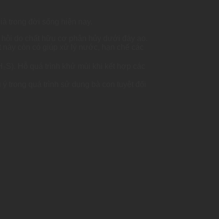
ià trong đời sống hiện nay.
i hôi do chất hữu cơ phân hủy dưới đáy ao.
t này còn có giúp xử lý nước, hạn chế các
H₂S). Hỗ quá trình khử mùi khi kết hợp các
ý trong quá trình sử dụng bà con tuyệt đối