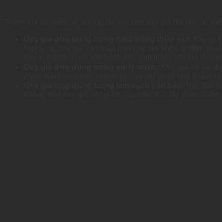
Trước khi tìm hiểu về những tác hại của oxy già đối với cơ th
Oxy già ứng dụng trong nuôi trồng thủy sản:
Oxy già 
Ngoài ra, oxy già còn giúp hạn chế tảo nhớt, biofilm xu
loại vi khuẩn vi rút gây bệnh cho tôm trước khi thả tôm v
Oxy già ứng dụng trong xử lý nước:
Oxy già có tác dụ
công nghệ lọc khác. Ngoài ra, oxy già phân hủy thành n
Oxy già ứng dụng trong làm sạch cặn bẩn:
Với đặc tí
không trộn oxy già với giấm hay các chất tẩy khác nhằm tr