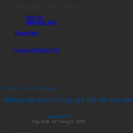
Skip
Chất lượng – Uy tín – Bền vững
to
Liên hệ
content
0965.025.702
Tiếng Việt
Tiếng Việt
Hotline 0965.025.702
TRANG CHỦ
›
XỬ LÝ NƯỚC AO NUÔI
Những tác hại của oxy già đối với sức kh
Tác giả:
KHAI NHẬT
Cập nhật: 13 Tháng 9, 2025