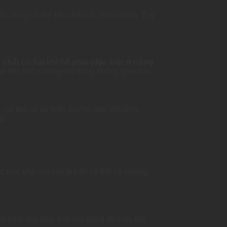
ác dụng có thể tiêu diệt các mầm bệnh. Tuy
ất có hại khi hít phải (đặc biệt ở nồng
ạo khí, hơi sương mù trong không gian kín.
đó, cơ thể sẽ có hiện tượng như chướng
g.
 trực tiếp với oxy già thì có thể có những
á trình oxy hóa. Đối với nồng độ cao, khi