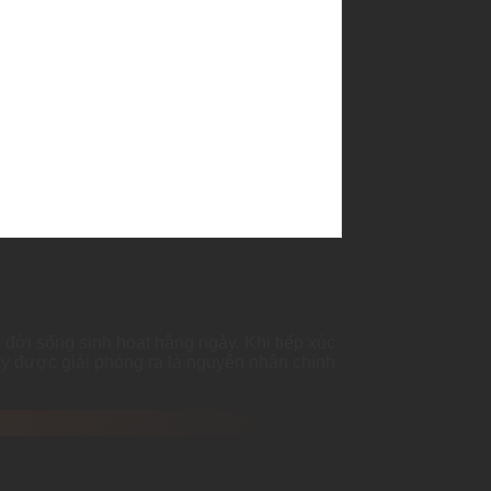
đời sống sinh hoạt hằng ngày. Khi tiếp xúc
xy được giải phóng ra là nguyên nhân chính