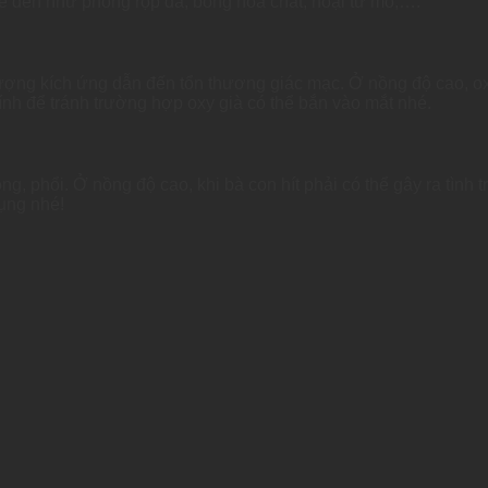
ể kể đến như phồng rộp da, bỏng hóa chất, hoại tử mô,….
ện tượng kích ứng dẫn đến tổn thương giác mạc. Ở nồng độ cao, 
ính để tránh trường hợp oxy già có thể bắn vào mắt nhé.
ng, phổi. Ở nồng độ cao, khi bà con hít phải có thể gây ra tình t
ụng nhé!