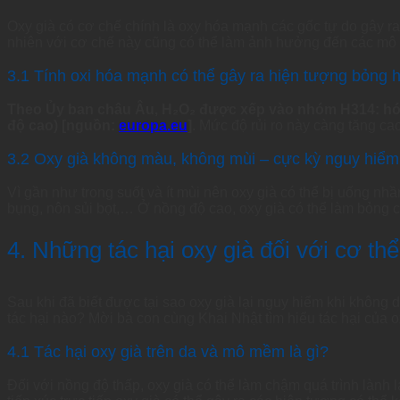
Oxy già có cơ chế chính là oxy hóa mạnh các gốc tự do gây ra
nhiên với cơ chế này cũng có thể làm ảnh hưởng đến các mô
3.1 Tính oxi hóa mạnh có thể gây ra hiện tượng bỏng 
Theo Ủy ban châu Âu, H₂O₂ được xếp vào nhóm H314: hóa c
độ cao) [nguồn:
europa.eu
]
. Mức độ rủi ro này càng tăng ca
3.2 Oxy già không màu, không mùi – cực kỳ nguy hiểm k
Vì gần như trong suốt và ít mùi nên oxy già có thể bị uống nh
bụng, nôn sủi bọt,… Ở nồng độ cao, oxy già có thể làm bỏng c
4. Những tác hại oxy già đối với cơ thể
Sau khi đã biết được tại sao oxy già lại nguy hiểm khi không d
tác hại nào? Mời bà con cùng Khai Nhật tìm hiểu tác hại của 
4.1 Tác hại oxy già trên da và mô mềm là gì?
Đối với nồng độ thấp, oxy già có thể làm chậm quá trình lành l