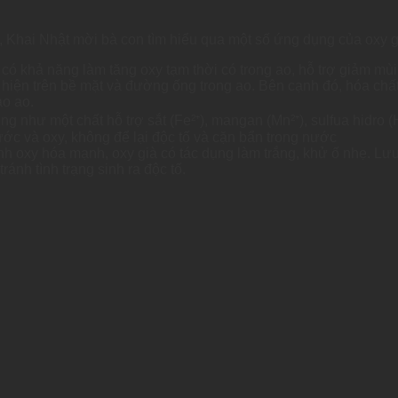
ể, Khai Nhật mời bà con tìm hiểu qua một số ứng dụng của oxy g
có khả năng làm tăng oxy tạm thời có trong ao, hỗ trợ giảm mù
ất hiện trên bề mặt và đường ống trong ao. Bên cạnh đó, hóa chấ
ào ao.
ng như một chất hỗ trợ sắt (Fe²⁺), mangan (Mn²⁺), sulfua hidro (
ước và oxy, không để lại độc tố và cặn bẩn trong nước
nh oxy hóa mạnh, oxy già có tác dụng làm trắng, khử ố nhẹ. Lưu 
ánh tình trạng sinh ra độc tố.