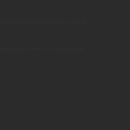
oxy già có thể gây bỏng niêm mạc có thể dẫn
rạng phù phổi. Vì thế, khi sử dụng oxy già,