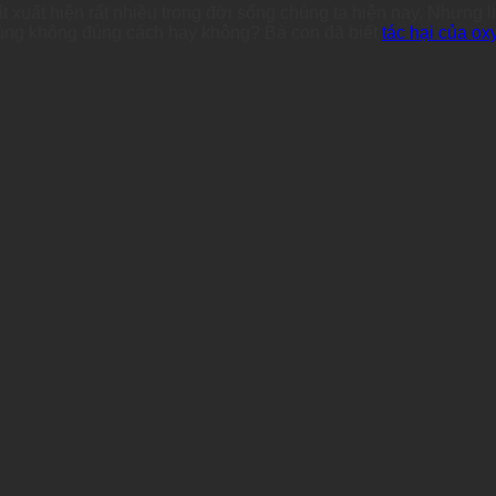
 xuất hiện rất nhiều trong đời sống chúng ta hiện nay. Nhưng li
ùng không đúng cách hay không? Bà con đã biết
tác hại của ox