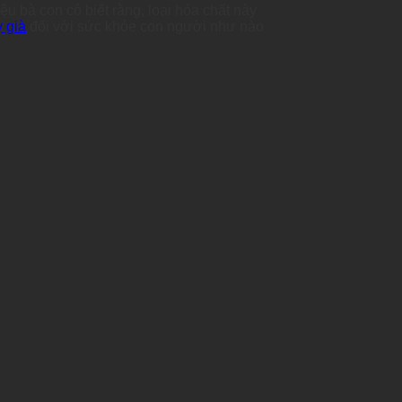
ệu bà con có biết rằng, loại hóa chất này
y già
đối với sức khỏe con người như nào