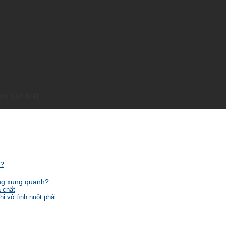
on cần biết
t?
ường xung quanh?
 chất
i vô tình nuốt phải