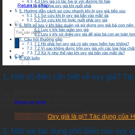
4.3 Oxy già có tác hại gì với đường hô hấp
Return to shop
4.4 Tác hại oxy già khi nuốt phải
5. Hướng dẫn cách sơ cứu nhanh khi bị oxy già tiếp xúc
5.1 Sơ cứu khi bị oxy già bắn vào mắt/ da
5.2 Sơ cứu khi hít hoặc nuốt phải oxy già
6. Một số lưu ý khi bảo quản và sử dụng oxy già bà con nên 
Products
6.1 Lưu ý khi bảo quản oxy già
6.2 Lưu ý khi sử dụng oxy già để giúp bà con an toàn hơ
search
7. Câu hỏi thường gặp
7.1 Hít phải hơi oxy già có gây nguy hiểm hay không?
7.2 Vì sao không được trộn oxy già với các loại hóa chấ
7.3 Xử lý như thế nào khi oxy già bắn vào mắt/ da?
Cart
8. Kết luận
1. Một số điều cần biết về oxy già? Tại 
No products in the cart.
Oxy già hay còn được biết đến là hydrogen peroxide. Đây là m
với mô sống (máu, mô mềm). Enzyme catalase trong cơ thể s
Return to shop
làm cho oxy già có hiện tượng sủi bọt.
Xem thêm:
Oxy già là gì? Tác dụng của H
2. Một vài tác dụng phổ biến của oxy g