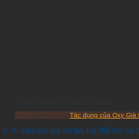
Oxy già có tác dụng xử lý nước ao nuôi tôm
Bài viết liên quan:
Tác dụng của Oxy Già t
3. Vì sao oxy già có tác hại đối với c