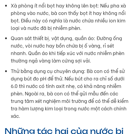
Xà phòng ít nổi bọt hay không lên bọt: Nếu pha xà
phòng vào nước, bà con thấy bọt ít hay không nổi
bọt. Điều này có nghĩa là nước chứa nhiều ion kim
loại và nước đã bị nhiễm phèn.
Quan sát thiết bị, vật dụng, quần áo: Đường ống
nước, vòi nước hay bồn chứa bị ố vàng, rỉ sét
nhanh. Quần áo khi tiếp xúc với nước nhiễm phèn
thường ngả vàng làm cứng sợi vải.
Thử bằng dụng cụ chuyên dụng: Bà con có thể sử
dụng bút đo pH để thử. Nếu bút cho ra chỉ số dưới
6.0 thì nước có tính axit nhẹ, có khả năng nhiễm
phèn. Ngoài ra, bà con có thể gửi mẫu đến các
trung tâm xét nghiệm môi trường để có thể dễ kiểm
tra hàm lượng kim loại trong nước một cách chính
xác.
Những tác hại của nước bị