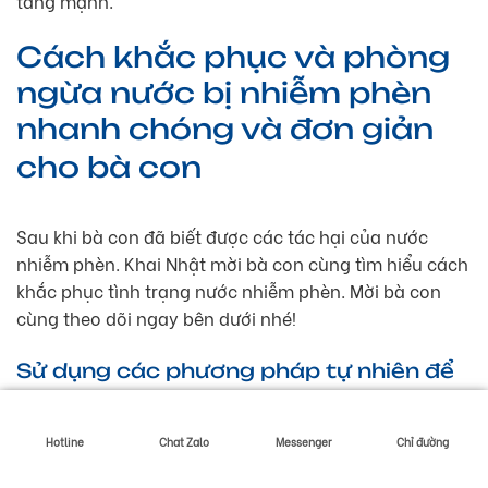
tăng mạnh.
Cách khắc phục và phòng
ngừa nước bị nhiễm phèn
nhanh chóng và đơn giản
cho bà con
Sau khi bà con đã biết được các tác hại của nước
nhiễm phèn. Khai Nhật mời bà con cùng tìm hiểu cách
khắc phục tình trạng nước nhiễm phèn. Mời bà con
cùng theo dõi ngay bên dưới nhé!
Sử dụng các phương pháp tự nhiên để
khắc phục
Dưới đây là một số phương pháp tự nhiên để khắc
Hotline
Chat Zalo
Messenger
Chỉ đường
phục tình trạng nước phèn mà Khai Nhật tổng hợp lại