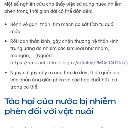
Một số nghiên cứu cho thấy việc sử dụng nước nhiễm
phèn trong thời gian dài có thể dẫn đến:
Bệnh về gan, thận, tim mạch do sắt tích tụ quá
mức
Rối loạn thần kinh, gây chấn thương hệ thần kinh
trung ương do nhiễm các kim loại như nhôm,
mangan,… (Nguồn:
https://pmc.ncbi.nlm.nih.gov/articles/PMC6040147/
)
Nguy cơ gây gây ra ung thư dạ dày, thực quản do
các phản ứng giữa phèn và các hợp chất hữu cơ
trong cơ thể.
Tác hại của nước bị nhiễm
phèn đối với vật nuôi