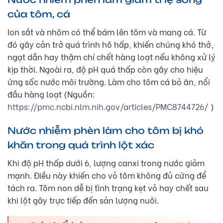
của tôm, cá
Ion sắt và nhôm có thể bám lên tôm và mang cá. Từ
đó gây cản trở quá trình hô hấp, khiến chúng khó thở,
ngạt dần hay thậm chí chết hàng loạt nếu không xử lý
kịp thời. Ngoài ra, độ pH quá thấp còn gây cho hiệu
ứng sốc nước môi trường. Làm cho tôm cá bỏ ăn, nổi
đầu hàng loạt (Nguồn:
https://pmc.ncbi.nlm.nih.gov/articles/PMC8744726/
)
Nước nhiễm phèn làm cho tôm bị khó
khăn trong quá trình lột xác
Khi độ pH thấp dưới 6, lượng canxi trong nước giảm
mạnh. Điều này khiến cho vỏ tôm không đủ cứng để
tách ra. Tôm non dễ bị tình trạng kẹt vỏ hay chết sau
khi lột gây trực tiếp đến sản lượng nuôi.