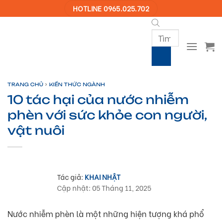
Skip
HOTLINE 0965.025.702
to
content
Products
search
›
TRANG CHỦ
KIẾN THỨC NGÀNH
10 tác hại của nước nhiễm
phèn với sức khỏe con người,
vật nuôi
Tác giả:
KHAI NHẬT
Cập nhật: 05 Tháng 11, 2025
Nước nhiễm phèn là một những hiện tượng khá phổ