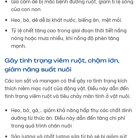
Gia cầm dễ bị mắc bệnh đường ruột, giảm tỉ lệ sống
của con non
Heo, bò, dê dễ bị khát nước, biếng ăn, mệt mỏi.
Tỷ lệ chết tăng cao trong giai đoạn thời tiết nắng
nóng hoặc mưa nhiều, khi nồng độ phèn tăng
mạnh.
Gây tình trạng viêm ruột, chậm lớn,
giảm năng suất nuôi
Các ion sắt và mangan có thể gây ra tình trạng kích
thích niêm mạc ruột của động vật. Điều này dẫn đến
tình trạng viêm ruột và tiêu chảy mãn tính ở vật nuôi.
Heo, bò, gà,.. giảm khả năng hấp thụ các chất dinh
dưỡng từ thức ăn. Điều này dẫn đến tăng chi phí
trong quá trình chăn nuôi
Sản lượng và chất lượng sữa từ bò sẽ bị giảm sút