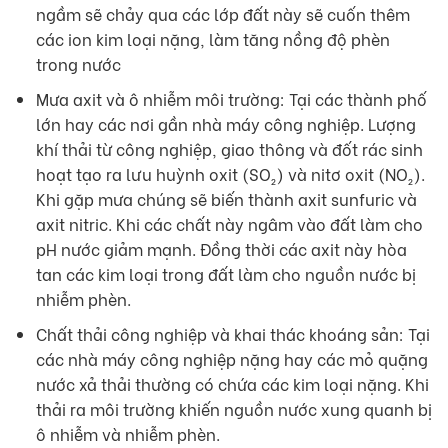
ngầm sẽ chảy qua các lớp đất này sẽ cuốn thêm
các ion kim loại nặng, làm tăng nồng độ phèn
trong nước
Mưa axit và ô nhiễm môi trường: Tại các thành phố
lớn hay các nơi gần nhà máy công nghiệp. Lượng
khí thải từ công nghiệp, giao thông và đốt rác sinh
hoạt tạo ra lưu huỳnh oxit (SO₂) và nitơ oxit (NO₂).
Khi gặp mưa chúng sẽ biến thành axit sunfuric và
axit nitric. Khi các chất này ngâm vào đất làm cho
pH nước giảm mạnh. Đồng thời các axit này hòa
tan các kim loại trong đất làm cho nguồn nước bị
nhiễm phèn.
Chất thải công nghiệp và khai thác khoáng sản: Tại
các nhà máy công nghiệp nặng hay các mỏ quặng
nước xả thải thường có chứa các kim loại nặng. Khi
thải ra môi trường khiến nguồn nước xung quanh bị
ô nhiễm và nhiễm phèn.