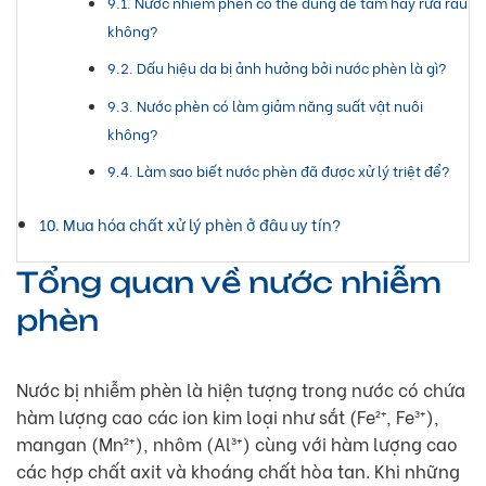
Nước nhiễm phèn có thể dùng để tắm hay rửa rau
không?
Dấu hiệu da bị ảnh hưởng bởi nước phèn là gì?
Nước phèn có làm giảm năng suất vật nuôi
không?
Làm sao biết nước phèn đã được xử lý triệt để?
Mua hóa chất xử lý phèn ở đâu uy tín?
Tổng quan về nước nhiễm
phèn
Nước bị nhiễm phèn là hiện tượng trong nước có chứa
hàm lượng cao các ion kim loại như sắt (Fe²⁺, Fe³⁺),
mangan (Mn²⁺), nhôm (Al³⁺) cùng với hàm lượng cao
các hợp chất axit và khoáng chất hòa tan. Khi những