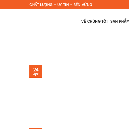
Skip
CHẤT LƯỢNG – UY TÍN – BỀN VỮNG
to
content
VỀ CHÚNG TÔI
SẢN PHẨ
24
Apr