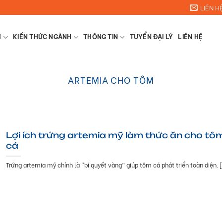
LIÊN H
M
KIẾN THỨC NGÀNH
THÔNG TIN
TUYỂN ĐẠI LÝ
LIÊN HỆ
ARTEMIA CHO TÔM
Lợi ích trứng artemia mỹ làm thức ăn cho tô
cá
Trứng artemia mỹ chính là “bí quyết vàng” giúp tôm cá phát triển toàn diện. [.