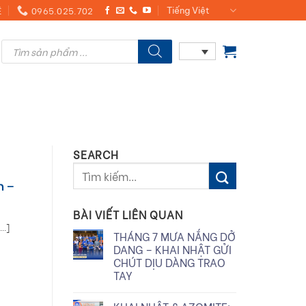
Ệ
0965.025.702
Tiếng Việt
Products
search
SEARCH
m –
BÀI VIẾT LIÊN QUAN
..]
THÁNG 7 MƯA NẮNG DỞ
DANG – KHAI NHẬT GỬI
CHÚT DỊU DÀNG TRAO
TAY