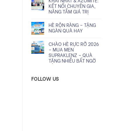
KHAI NHẬT & AZOMITE:
KẾT NỐI CHUYÊN GIA,
NÂNG TẦM GIÁ TRỊ
HÈ RỘN RÀNG – TẶNG
NGÀN QUÀ HAY
CHÀO HÈ RỰC RỠ 2026
– MUA MEN
SUPRAKLENZ – QUÀ
TẶNG NHIỀU BẤT NGỜ
FOLLOW US