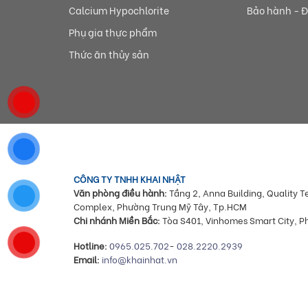
Calcium Hypochlorite
Bảo hành - Đ
Phụ gia thực phẩm
Thức ăn thủy sản
CÔNG TY TNHH KHAI NHẬT
Văn phòng điều hành:
Tầng 2, Anna Building, Quality T
Complex, Phường Trung Mỹ Tây, Tp.HCM
Chi nhánh Miền Bắc:
Tòa S401, Vinhomes Smart City, P
Hotline:
0965.025.702
-
028.2220.2939
Email:
info@khainhat.vn