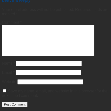
Leave a Reply
Your email address will not be published.
Required fields are
marked
*
Comment
*
Name
*
Email
*
Website
Save my name, email, and website in this browser for the
next time I comment.