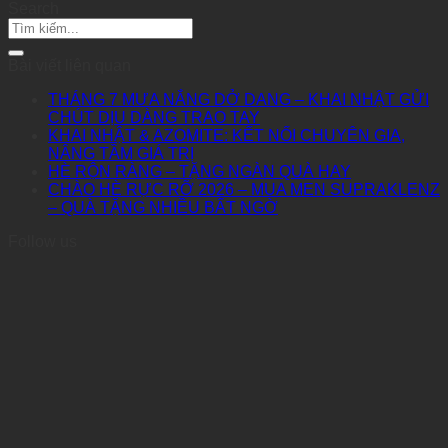
Search
Bài viết liên quan
THÁNG 7 MƯA NẮNG DỞ DANG – KHAI NHẬT GỬI
CHÚT DỊU DÀNG TRAO TAY
KHAI NHẬT & AZOMITE: KẾT NỐI CHUYÊN GIA,
NÂNG TẦM GIÁ TRỊ
HÈ RỘN RÀNG – TẶNG NGÀN QUÀ HAY
CHÀO HÈ RỰC RỠ 2026 – MUA MEN SUPRAKLENZ
– QUÀ TẶNG NHIỀU BẤT NGỜ
Follow us