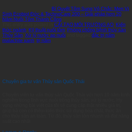
Bí Quyết Tôm Sung Vỏ Chắc: Men Vi
Sinh Ecobiol Đức & TechnoCare 200 – Giải pháp hơn 20
Năm Nuôi Tôm Thành Công
This entry was posted in
CẢI TẠO MÔI TRƯỜNG AO
,
Kiến
thức ngành
,
Kỹ thuật nuôi tôm
,
Phòng chống bệnh thủy sản
,
Thủy Sản
,
Xử lý nước ao nuôi
and tagged
đặc trị nấm
,
malachite xanh
,
trị nấm
.
Chuyên gia tư vấn Thủy sản Quốc Thái
Chuyên viên tư vấn thủy sản Quốc Thái với hơn 10 năm kinh
nghiệm trong lĩnh vực nuôi trồng thủy sản, xử lý nước. Hy
vọng những bài viết của tôi sẽ cung cấp thật nhiều giá trị,
giúp bà con có thêm kiến thức sử dụng hóa chất, thức ăn
cho thủy sản an toàn. Từ đó, thủy sản lớn nhanh và đạt năng
suất cao nhất