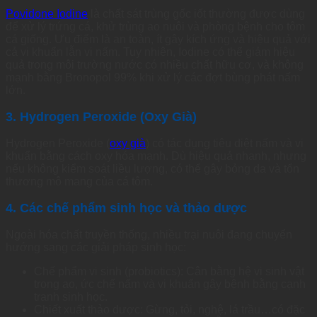
Povidone Iodine
là chất sát trùng gốc iốt thường được dùng
để xử lý trứng cá, khử trùng ao nuôi và phòng bệnh cho tôm
cá giống. Ưu điểm là an toàn, ít gây kích ứng và hiệu quả với
cả vi khuẩn lẫn vi nấm. Tuy nhiên, Iodine có thể giảm hiệu
quả trong môi trường nước có nhiều chất hữu cơ, và không
mạnh bằng Bronopol 99% khi xử lý các đợt bùng phát nấm
lớn.
3. Hydrogen Peroxide (Oxy Già)
Hydrogen Peroxide (
oxy già
) có tác dụng tiêu diệt nấm và vi
khuẩn bằng cách oxy hóa mạnh. Dù hiệu quả nhanh, nhưng
nếu không kiểm soát liều lượng, có thể gây bỏng da và tổn
thương mô mang của cá tôm.
4. Các chế phẩm sinh học và thảo dược
Ngoài hóa chất truyền thống, nhiều trại nuôi đang chuyển
hướng sang các giải pháp sinh học:
Chế phẩm vi sinh (probiotics): Cân bằng hệ vi sinh vật
trong ao, ức chế nấm và vi khuẩn gây bệnh bằng cạnh
tranh sinh học.
Chiết xuất thảo dược: Gừng, tỏi, nghệ, lá trầu…có đặc