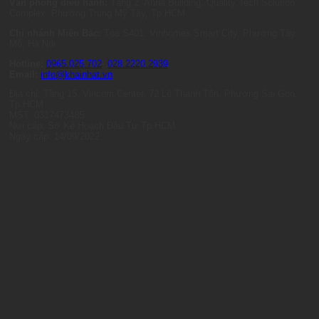
Văn phòng điều hành:
Tầng 2, Anna Building, Quality Tech Solution
Complex, Phường Trung Mỹ Tây, Tp.HCM
Chi nhánh Miền Bắc:
Tòa S401, Vinhomes Smart City, Phường Tây
Mỗ, Hà Nội
Hotline:
0965.025.702
-
028.2220.2939
Email:
info@khainhat.vn
Địa chỉ: Tầng 15, Vincom Center, 72 Lê Thánh Tôn, Phường Sài Gòn,
Tp.HCM
MST: 0317473485
Nơi cấp: Sở Kế Hoạch Đầu Tư Tp.HCM
Ngày cấp: 14/09/2022