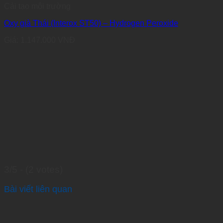
Cải tạo môi trường
Oxy già Thái (Interox ST50) – Hydrogen Peroxide
Giá:
1.147.000
VNĐ
3/5 - (2 votes)
Bài viết liên quan