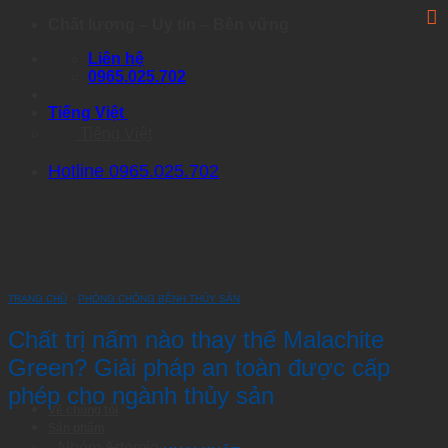
Skip
Chất lượng – Uy tín – Bền vững
to
Liên hệ
content
0965.025.702
Tiếng Việt
Tiếng Việt
Hotline 0965.025.702
TRANG CHỦ
›
PHÒNG CHỐNG BỆNH THỦY SẢN
Chất trị nấm nào thay thế Malachite
Green? Giải pháp an toàn được cấp
phép cho ngành thủy sản
Về chúng tôi
Sản phẩm
Nhóm Artemia