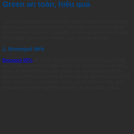
Green an toàn, hiệu quả
Sau khi Malachite Green bị cấm, ngành thủy sản đã chuyển
hướng sang những hóa chất, chế phẩm sinh học và hoạt
chất tự nhiên thay thế. Dưới đây là những lựa chọn nổi bật,
được đánh giá cao cả về hiệu quả lẫn tính an toàn.
1. Bronopol 99%
Bronopol 99%
do Khai Nhật phân phối
là một trong những
sản phẩm hiếm hoi đạt tiêu chuẩn sử dụng trong nuôi trồng
thủy sản tại Việt Nam. Sản phẩm này không chỉ có độ tinh
khiết cao (99%) mà còn đã được cấp Mã tiếp nhận của Tổng
Cục Thủy Sản, chứng minh được sự an toàn và hiệu quả
qua quá trình kiểm nghiệm của các cơ quan chức năng.