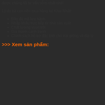
được chúng tôi tư vấn sớm nhất nhé!
Lý do bà con nên mua hàng tại Khai Nhật:
Đầy đủ mã lưu hành
Nhập khẩu trực tiếp từ nhà sản xuất
Chất lượng vượt trội
Giá thành cạnh tranh
Chính sách hỗ trợ đặc biệt cho trại giống và đại lý
>>> Xem sản phẩm: