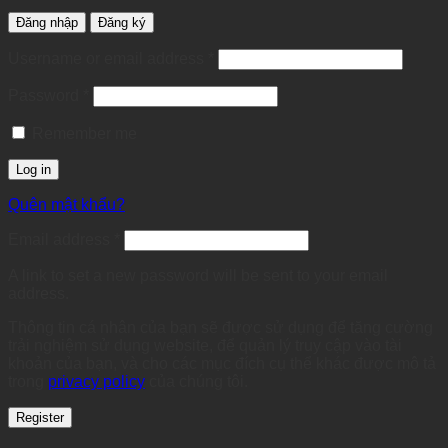
Đăng nhập
Đăng ký
Required
Username or email address
*
Required
Password
*
Remember me
Log in
Quên mật khẩu?
Required
Email address
*
A link to set a new password will be sent to your email
address.
Thông tin cá nhân của bạn sẽ được sử dụng để tăng cường
trải nghiệm sử dụng website, để quản lý truy cập vào tài
khoản của bạn, và cho các mục đích cụ thể khác được mô tả
trong
privacy policy
của chúng tôi.
Register