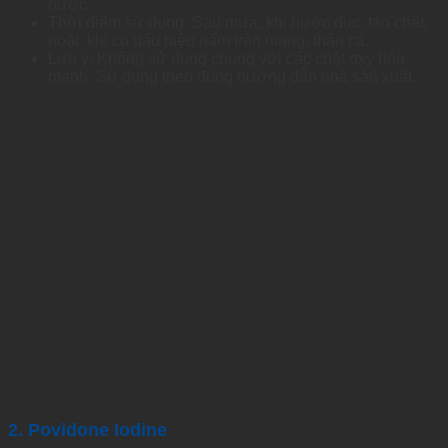
nước
Thời điểm sử dụng: Sau mưa, khi nước đục, tảo chết,
hoặc khi có dấu hiệu nấm trên mang, thân cá.
Lưu ý: Không sử dụng chung với các chất oxy hóa
mạnh. Sử dụng theo đúng hướng dẫn nhà sản xuất.
2. Povidone Iodine