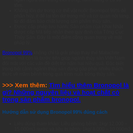
tôm.
Không tồn dư trong cơ thể vật nuôi: Bronopol 99% dễ
phân hủy, ít để lại tồn dư trong mô và cơ quan nội tạng,
từ đó đảm bảo chất lượng sản phẩm thủy sản.
Được cấp phép lưu hành: Sản phẩm của Khai Nhật
được cấp Mã tiếp nhận theo quy định của Tổng Cục
Thủy Sản. Đây là một điểm cộng quan trọng về mặt
pháp lý.
Bronopol 99%
không chỉ là giải pháp thay thế Malachite
Green, mà còn là bước tiến giúp ngành thủy sản Việt Nam
đối mặt với các vấn đề diệt trừ nấm hại hiệu quả. Đặc biệt
trong bối cảnh ngành thủy sản đang gặp phải nhiều thách
thức về mầm bệnh trong quá trình nuôi trồng thủy sản.
>>> Xem thêm:
Tìm hiểu thêm Bronopol là
gì? Những nguyên liệu và hoạt chất có
trong sản phẩm bronopol.
Hướng dẫn sử dụng Bronopol 99% đúng cách
Liều dùng tham khảo: Liều phòng bệnh: 1kg/ 12.000 –
15.000m3 nước và liều trị bệnh: 1kg/ 8.000 – 10.000m3