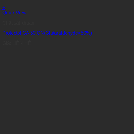
+
Quick View
Chất sát khuẩn
Protectol GA 50 CN(Glutaraldehyde>50%)
Giá: LIÊN HỆ