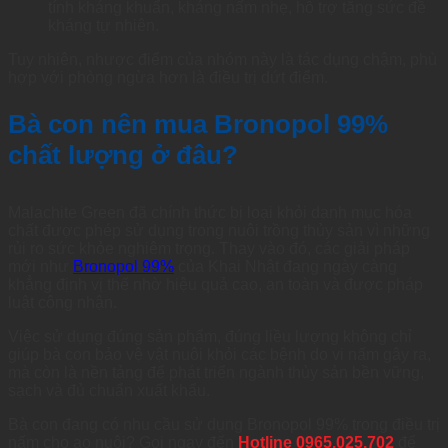
tính kháng khuẩn, kháng nấm nhẹ, hỗ trợ tăng sức đề
kháng tự nhiên.
Tuy nhiên, nhược điểm của nhóm này là tác dụng chậm, phù
hợp với phòng ngừa hơn là điều trị dứt điểm.
Bà con nên mua Bronopol 99%
chất lượng ở đâu?
Malachite Green đã chính thức bị loại khỏi danh mục hóa
chất được phép sử dụng trong nuôi trồng thủy sản vì những
rủi ro sức khỏe nghiêm trọng. Thay vào đó, các giải pháp
mới như
Bronopol 99%
của Khai Nhật đang ngày càng
khẳng định vị thế nhờ hiệu quả cao, an toàn và được pháp
luật công nhận.
Việc sử dụng đúng sản phẩm, đúng liều lượng không chỉ
giúp bà con bảo vệ vật nuôi khỏi các bệnh do vi nấm gây ra,
mà còn là nền tảng để phát triển ngành thủy sản bền vững,
sạch và đủ chuẩn xuất khẩu.
Bà con đang có nhu cầu sử dụng Bronopol 99% trong điều trị
nấm cho ao nuôi? Gọi ngay đến
Hotline 0965.025.702
để