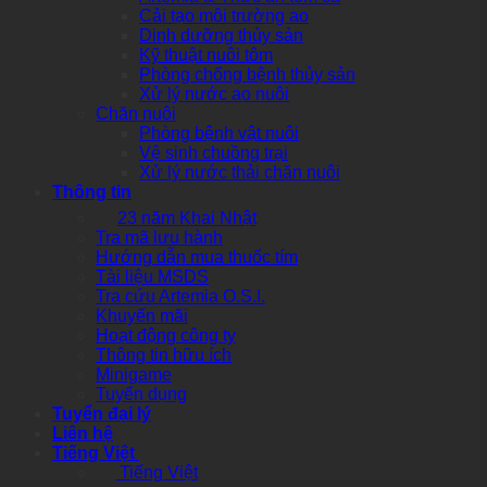
Cải tạo môi trường ao
Dinh dưỡng thủy sản
Kỹ thuật nuôi tôm
Phòng chống bệnh thủy sản
Xử lý nước ao nuôi
Chăn nuôi
Phòng bệnh vật nuôi
Vệ sinh chuồng trại
Xử lý nước thải chăn nuôi
Thông tin
23 năm Khai Nhật
Tra mã lưu hành
Hướng dẫn mua thuốc tím
Tài liệu MSDS
Tra cứu Artemia O.S.I.
Khuyến mãi
Hoạt động công ty
Thông tin hữu ích
Minigame
Tuyển dụng
Tuyển đại lý
Liên hệ
Tiếng Việt
Tiếng Việt