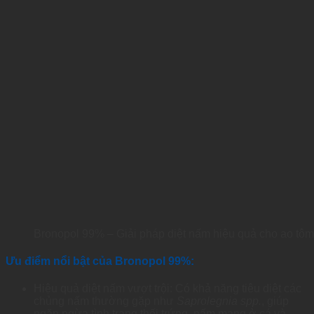
Bronopol 99% – Giải pháp diệt nấm hiệu quả cho ao tôm
Ưu điểm nổi bật của Bronopol 99%:
Hiệu quả diệt nấm vượt trội: Có khả năng tiêu diệt các
chủng nấm thường gặp như
Saprolegnia spp.
, giúp
ngăn ngừa tình trạng thối trứng, nấm mang ở cá và