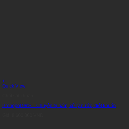
+
Quick View
Chất sát khuẩn
Bronopol 99% – Chuyên trị nấm, xử lý nước, diệt khuẩn
Giá:
8.600.000
VNĐ