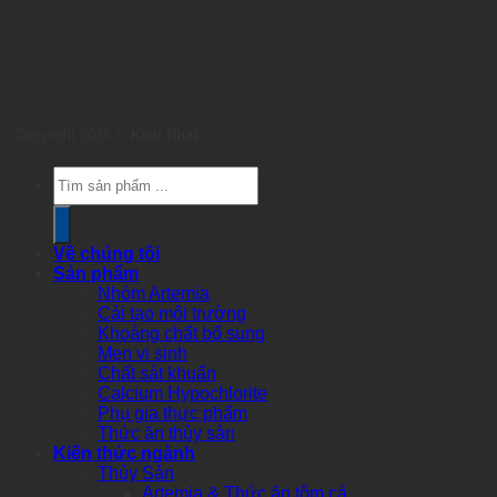
Copyright 2026 ©
Khai Nhat
Products
search
Về chúng tôi
Sản phẩm
Nhóm Artemia
Cải tạo môi trường
Khoáng chất bổ sung
Men vi sinh
Chất sát khuẩn
Calcium Hypochlorite
Phụ gia thực phẩm
Thức ăn thủy sản
Kiến thức ngành
Thủy Sản
Artemia & Thức ăn tôm cá