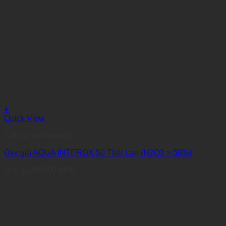
+
Quick View
Cải tạo môi trường
Oxy già AQUA INTEROX 50 Thái Lan (H2O2 > 50%)
Giá:
1.088.000
VNĐ