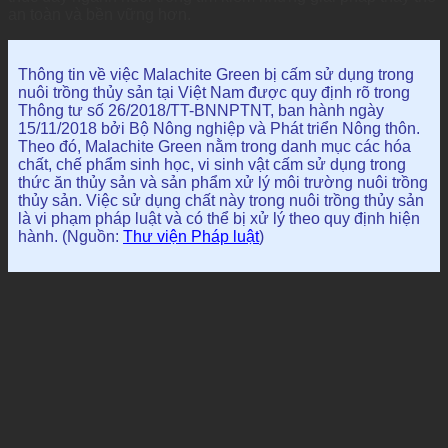
an toàn và bền vững hơn.
Thông tin về việc Malachite Green bị cấm sử dụng trong
nuôi trồng thủy sản tại Việt Nam được quy định rõ trong
Thông tư số 26/2018/TT-BNNPTNT, ban hành ngày
15/11/2018 bởi Bộ Nông nghiệp và Phát triển Nông thôn.
Theo đó, Malachite Green nằm trong danh mục các hóa
chất, chế phẩm sinh học, vi sinh vật cấm sử dụng trong
thức ăn thủy sản và sản phẩm xử lý môi trường nuôi trồng
thủy sản.
Việc sử dụng chất này trong nuôi trồng thủy sản
là vi phạm pháp luật và có thể bị xử lý theo quy định hiện
hành. (Nguồn:
Thư viện Pháp luật
)