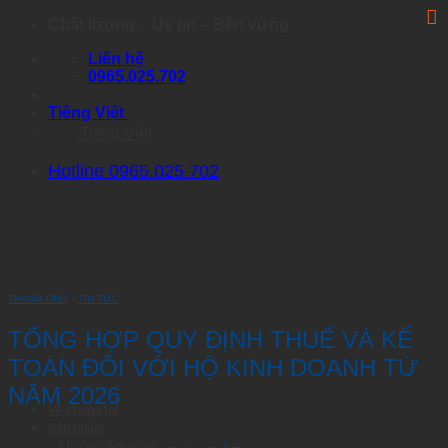
Skip
Chất lượng – Uy tín – Bền vững
to
Liên hệ
content
0965.025.702
Tiếng Việt
Tiếng Việt
Hotline 0965.025.702
TRANG CHỦ
›
TIN TỨC
TỔNG HỢP QUY ĐỊNH THUẾ VÀ KẾ
TOÁN ĐỐI VỚI HỘ KINH DOANH TỪ
NĂM 2026
Về chúng tôi
Sản phẩm
Nhóm Artemia