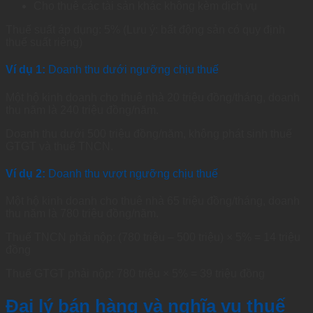
Cho thuê các tài sản khác không kèm dịch vụ
Thuế suất áp dụng: 5% (Lưu ý: bất động sản có quy định
thuế suất riêng)
Ví dụ 1:
Doanh thu dưới ngưỡng chịu thuế
Một hộ kinh doanh cho thuê nhà 20 triệu đồng/tháng, doanh
thu năm là 240 triệu đồng/năm.
Doanh thu dưới 500 triệu đồng/năm, không phát sinh thuế
GTGT và thuế TNCN.
Ví dụ 2:
Doanh thu vượt ngưỡng chịu thuế
Một hộ kinh doanh cho thuê nhà 65 triệu đồng/tháng, doanh
thu năm là 780 triệu đồng/năm.
Thuế TNCN phải nộp: (780 triệu – 500 triệu) × 5% = 14 triệu
đồng
Thuế GTGT phải nộp: 780 triệu × 5% = 39 triệu đồng
Đại lý bán hàng và nghĩa vụ thuế