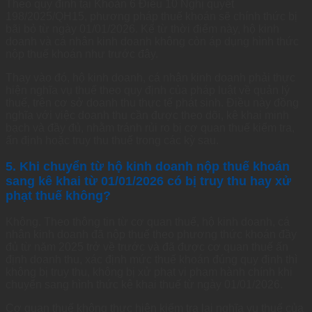
Theo quy định tại Khoản 6 Điều 10 Nghị quyết
198/2025/QH15, phương pháp thuế khoán sẽ chính thức bị
bãi bỏ từ ngày 01/01/2026. Kể từ thời điểm này, hộ kinh
doanh và cá nhân kinh doanh không còn áp dụng hình thức
nộp thuế khoán như trước đây.
Thay vào đó, hộ kinh doanh, cá nhân kinh doanh phải thực
hiện nghĩa vụ thuế theo quy định của pháp luật về quản lý
thuế, trên cơ sở doanh thu thực tế phát sinh. Điều này đồng
nghĩa với việc doanh thu cần được theo dõi, kê khai minh
bạch và đầy đủ, nhằm tránh rủi ro bị cơ quan thuế kiểm tra,
ấn định hoặc truy thu thuế trong các kỳ sau.
5. Khi chuyển từ hộ kinh doanh nộp thuế khoán
sang kê khai từ 01/01/2026 có bị truy thu hay xử
phạt thuế không?
Không. Theo thông tin từ cơ quan thuế, hộ kinh doanh, cá
nhân kinh doanh đã nộp thuế theo phương thức khoán đầy
đủ từ năm 2025 trở về trước và đã được cơ quan thuế ấn
định doanh thu, xác định mức thuế khoán đúng quy định thì
không bị truy thu, không bị xử phạt vi phạm hành chính khi
chuyển sang hình thức kê khai thuế từ ngày 01/01/2026.
Cơ quan thuế không thực hiện kiểm tra lại nghĩa vụ thuế của