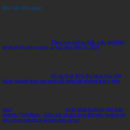
Bài viết liên quan
Tổng hợp những thắc mắc phổ biến
về thuế hộ kinh doanh và hóa đơn điện tử 2025
Mỹ áp thuế 46% lên hàng hóa Việt
Nam: Ngành thủy sản phải đối diện với những thách thức
nào?
Khai Nhật tham dự Hội thảo
Alltech: “Việt Nam – Nắm bắt và tích hợp đổi mới, hướng tới
nền nông nghiệp phát triển bền vững”