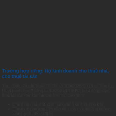
Trường hợp riêng: Hộ kinh doanh cho thuê nhà,
cho thuê tài sản
Theo Điều 7 Luật Thuế TNCN số 109/2025/QH15 và Phụ lục
I ban hành kèm Thông tư 40/2021/TT-BTC, hoạt động cho
thuê tài sản (trừ kinh doanh lưu trú) bao gồm:
Cho thuê nhà, đất, cửa hàng, nhà xưởng, kho bãi
Cho thuê phương tiện vận tải, máy móc thiết bị không
kèm người điều khiển