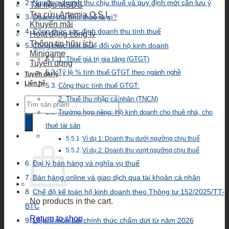
Ngưỡng doanh thu chịu thuế và quy định mới cần lưu ý
Tài liệu MSDS
Tra cứu Artemia O.S.I.
Doanh thu tính thuế là gì?
Khuyến mãi
Công thức xác định doanh thu tính thuế
Hoạt động công ty
Thông tin hữu ích
Công thức tính thuế đối với hộ kinh doanh
Minigame
1. Thuế giá trị gia tăng (GTGT)
Tuyển dụng
Tỷ lệ % tính thuế GTGT theo ngành nghề
Tuyển đại lý
Liên hệ
Công thức tính thuế GTGT:
Products
2. Thuế thu nhập cá nhân (TNCN)
search
Trường hợp riêng: Hộ kinh doanh cho thuê nhà, cho
thuê tài sản
Ví dụ 1: Doanh thu dưới ngưỡng chịu thuế
Ví dụ 2: Doanh thu vượt ngưỡng chịu thuế
Đại lý bán hàng và nghĩa vụ thuế
Bán hàng online và giao dịch qua tài khoản cá nhân
Chế độ kế toán hộ kinh doanh theo Thông tư 152/2025/TT-
No products in the cart.
BTC
Return to shop
Lệ phí môn bài chính thức chấm dứt từ năm 2026