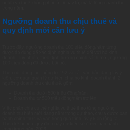
nghĩa vụ thuế không phải là lãi hay lỗ, mà là tổng doanh thu
trong năm.
Ngưỡng doanh thu chịu thuế và
quy định mới cần lưu ý
Trước đây, ngưỡng doanh thu 100 triệu đồng/năm từng
được áp dụng để xác định nghĩa vụ thuế đối với hộ kinh
doanh. Tuy nhiên, theo định hướng chính sách mới, ngưỡng
100 triệu đồng đã được bãi bỏ.
Theo nội dung tại Thông tư 152 và các văn bản đang lấy ý
kiến, cơ quan quản lý dự kiến chia hộ kinh doanh thành 2
ngưỡng doanh thu chịu thuế, gồm:
Doanh thu dưới 500 triệu đồng/năm
Doanh thu từ 500 triệu đồng/năm trở lên
Việc phân chia cụ thể nghĩa vụ thuế theo từng ngưỡng
doanh thu hiện mới đang nằm trong dự thảo, chưa được ban
hành chính thức và vẫn trong quá trình lấy ý kiến rộng rãi.
Theo kế hoạch, quy định này dự kiến sẽ được ban hành
trong trong năm 2026.