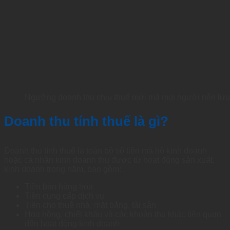
Ngưỡng doanh thu chịu thuế mới mà mọi người nên lưu
Doanh thu tính thuế là gì?
Doanh thu tính thuế là toàn bộ số tiền mà hộ kinh doanh
hoặc cá nhân kinh doanh thu được từ hoạt động sản xuất,
kinh doanh trong năm, bao gồm:
Tiền bán hàng hóa
Tiền cung cấp dịch vụ
Tiền cho thuê nhà, mặt bằng, tài sản
Hoa hồng, chiết khấu và các khoản thu khác liên quan
đến hoạt động kinh doanh