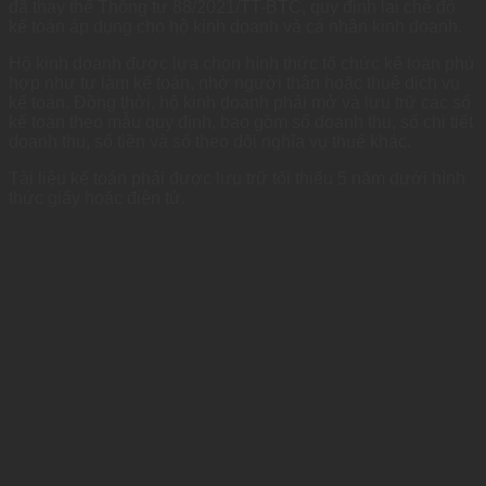
đã thay thế Thông tư 88/2021/TT-BTC, quy định lại chế độ
kế toán áp dụng cho hộ kinh doanh và cá nhân kinh doanh.
Hộ kinh doanh được lựa chọn hình thức tổ chức kế toán phù
hợp như tự làm kế toán, nhờ người thân hoặc thuê dịch vụ
kế toán. Đồng thời, hộ kinh doanh phải mở và lưu trữ các sổ
kế toán theo mẫu quy định, bao gồm sổ doanh thu, sổ chi tiết
doanh thu, sổ tiền và sổ theo dõi nghĩa vụ thuế khác.
Tài liệu kế toán phải được lưu trữ tối thiểu 5 năm dưới hình
thức giấy hoặc điện tử.