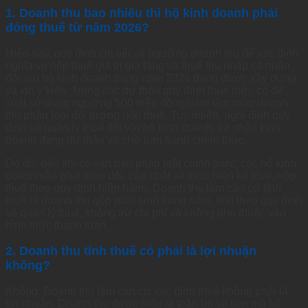
1. Doanh thu bao nhiêu thì hộ kinh doanh phải
đóng thuế từ năm 2026?
Hiện nay, quy định chi tiết về ngưỡng doanh thu để xác định
nghĩa vụ nộp thuế giá trị gia tăng và thuế thu nhập cá nhân
đối với hộ kinh doanh trong năm 2026 đang được xây dựng
và xin ý kiến. Trong các dự thảo quy định thuế mới, có đề
xuất sử dụng ngưỡng 500 triệu đồng/năm làm mức doanh
thu phân loại đối tượng nộp thuế. Tuy nhiên, nghị định quy
định về quản lý thuế đối với hộ kinh doanh, cá nhân kinh
doanh đang dự thảo và chờ ban hành chính thức.
Do đó, đến khi có văn bản pháp luật chính thức, các hộ kinh
doanh vẫn phải theo dõi, cập nhật và thực hiện kê khai, nộp
thuế theo quy định hiện hành. Doanh thu làm căn cứ tính
thuế là doanh thu gộp phát sinh trong năm, tính theo quy định
về quản lý thuế, không trừ chi phí và không phụ thuộc vào
hình thức thanh toán.
2. Doanh thu tính thuế có phải là lợi nhuận
không?
Không. Doanh thu làm căn cứ xác định thuế không phải là
lợi nhuận. Doanh thu được hiểu là toàn bộ số tiền mà hộ