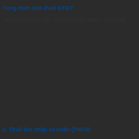
Công thức tính thuế GTGT:
Thuế GTGT phải nộp = Doanh thu tính thuế × Thuế suất
2. Thuế thu nhập cá nhân (TNCN)