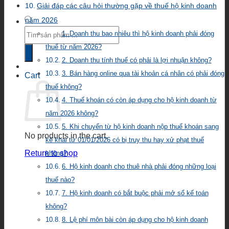
Giải đáp các câu hỏi thường gặp về thuế hộ kinh doanh
năm 2026
Products
1. Doanh thu bao nhiêu thì hộ kinh doanh phải đóng
search
thuế từ năm 2026?
2. Doanh thu tính thuế có phải là lợi nhuận không?
3. Bán hàng online qua tài khoản cá nhân có phải đóng
Cart
thuế không?
4. Thuế khoán có còn áp dụng cho hộ kinh doanh từ
năm 2026 không?
5. Khi chuyển từ hộ kinh doanh nộp thuế khoán sang
No products in the cart.
kê khai từ 01/01/2026 có bị truy thu hay xử phạt thuế
Return to shop
không?
6. Hộ kinh doanh cho thuê nhà phải đóng những loại
thuế nào?
7. Hộ kinh doanh có bắt buộc phải mở sổ kế toán
không?
8. Lệ phí môn bài còn áp dụng cho hộ kinh doanh