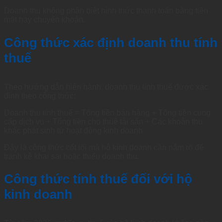
Doanh thu không phân biệt hình thức thanh toán bằng tiền
mặt hay chuyển khoản.
Công thức xác định doanh thu tính
thuế
Theo hướng dẫn hiện hành, doanh thu tính thuế được xác
định theo công thức:
Doanh thu tính thuế = Tổng tiền bán hàng + Tổng tiền cung
cấp dịch vụ + Tổng tiền cho thuê tài sản + Các khoản thu
khác phát sinh từ hoạt động kinh doanh
Đây là công thức cốt lõi mà hộ kinh doanh cần nắm rõ để
tránh kê khai sai hoặc thiếu doanh thu.
Công thức tính thuế đối với hộ
kinh doanh