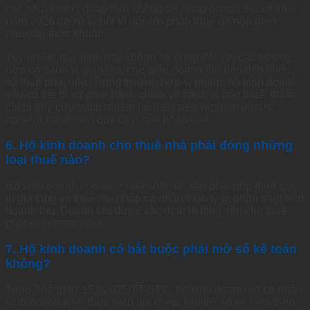
các năm trước, đồng thời không sử dụng doanh thu kê khai
năm 2026 để xử lý hồi tố đối với phần thuế đã nộp theo
phương thức khoán.
Tuy nhiên, quy định này không áp dụng đối với các trường
hợp có hành vi gian lận, che giấu doanh thu dẫn đến thiếu
số thuế phải nộp. Trong trường hợp vi phạm, hộ kinh doanh
vẫn có thể bị xử phạt hành chính về hành vi trốn thuế, thậm
chí bị truy cứu trách nhiệm hình sự nếu vi phạm ở mức
nghiêm trọng theo quy định của pháp luật.
6. Hộ kinh doanh cho thuê nhà phải đóng những
loại thuế nào?
Hộ kinh doanh cho thuê nhà hoặc tài sản phải nộp thuế giá
trị gia tăng và thuế thu nhập cá nhân theo tỷ lệ phần trăm trên
doanh thu. Doanh thu được xác định là tổng tiền cho thuê
phát sinh trong năm.
7. Hộ kinh doanh có bắt buộc phải mở sổ kế toán
không?
Theo Thông tư 152/2025/TT-BTC, hộ kinh doanh và cá nhân
kinh doanh phải thực hiện ghi chép, lưu trữ sổ kế toán theo