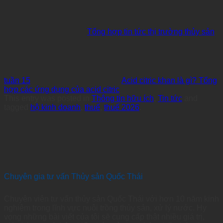
Tổng hợp tin tức thị trường thủy sản
tuần 15
Acid citric khan là gì? Tổng
hợp các ứng dụng của acid citric
This entry was posted in
Thông tin hữu ích
,
Tin tức
and
tagged
hộ kinh doanh
,
thuế
,
thuế 2026
.
Chuyên gia tư vấn Thủy sản Quốc Thái
Chuyên viên tư vấn thủy sản Quốc Thái với hơn 10 năm kinh
nghiệm trong lĩnh vực nuôi trồng thủy sản, xử lý nước. Hy
vọng những bài viết của tôi sẽ cung cấp thật nhiều giá trị,