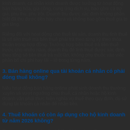
kinh doanh, cá nhân kinh doanh được hưởng từ hoạt động
bán hàng hóa, gia công, cung ứng dịch vụ, bao gồm cả trợ
giá, phụ thu, phụ trội. Doanh thu được xác định không phân
biệt đã thu được tiền hay chưa và không bao gồm thuế giá trị
gia tăng.
Riêng đối với hoạt động cho thuê tài sản, doanh thu tính thuế
là số tiền thuê mà bên thuê phải trả theo từng kỳ theo thỏa
thuận trong hợp đồng. Trường hợp bên thuê trả tiền thuê
trước cho nhiều năm, doanh thu để tính thuế được xác định
theo tổng số tiền thuê trả một lần, không phụ thuộc vào việc
phân bổ chi phí hay lãi – lỗ trong từng năm.
3. Bán hàng online qua tài khoản cá nhân có phải
đóng thuế không?
Nếu hoạt động bán hàng online phát sinh doanh thu thường
xuyên và vượt ngưỡng chịu thuế, cá nhân hoặc hộ kinh
doanh vẫn phải thực hiện nghĩa vụ thuế theo quy định, dù sử
dụng tài khoản cá nhân để nhận tiền.
4. Thuế khoán có còn áp dụng cho hộ kinh doanh
từ năm 2026 không?