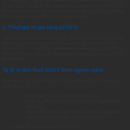
Từ năm 2026, nghĩa vụ thuế của hộ kinh doanh không còn
gộp chung một tỷ lệ trên doanh thu, mà được xác định riêng
cho từng loại thuế, gồm thuế giá trị gia tăng (GTGT) và thuế
thu nhập cá nhân (TNCN), cụ thể như sau:
1. Thuế giá trị gia tăng (GTGT)
Hiện nay, đối với hộ kinh doanh, thuế GTGT được tính theo
phương pháp trực tiếp trên doanh thu, căn cứ theo Luật
Thuế GTGT số 48/2024/QH15 (ban hành ngày 26/11/2024),
trong thời gian chờ nghị định/dự thảo riêng áp dụng cho hộ
kinh doanh.
Tỷ lệ % tính thuế GTGT theo ngành nghề
Theo Điều 12 Luật Thuế GTGT, tỷ lệ thuế GTGT được xác
định như sau:
Phân phối, cung cấp hàng hóa: 1%;
Dịch vụ, xây dựng không bao thầu nguyên vật
liệu: 5%;
Sản xuất, vận tải, dịch vụ có gắn với hàng hóa;
xây dựng có bao thầu nguyên vật liệu: 3%;
Hoạt động kinh doanh khác: 2%;