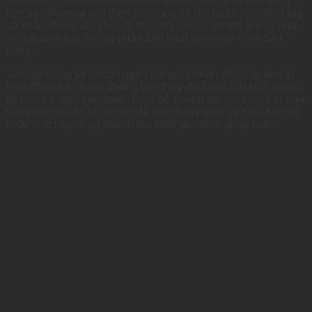
09/6/2025, hoạt động bán hàng online, bao gồm bán hàng
trên sàn thương mại điện tử, mạng xã hội hoặc các nền tảng
số khác, được xác định là hoạt động kinh doanh khi có phát
sinh doanh thu, không phân biệt hình thức hay kênh bán
hàng.
Việc sử dụng tài khoản ngân hàng cá nhân để nhận tiền từ
hoạt động bán hàng không làm thay đổi bản chất kinh doanh
và loại trừ nghĩa vụ thuế. Toàn bộ doanh thu phát sinh từ bán
hàng online vẫn là căn cứ để xác định nghĩa vụ thuế khi đạt
hoặc vượt ngưỡng doanh thu theo quy định pháp luật.