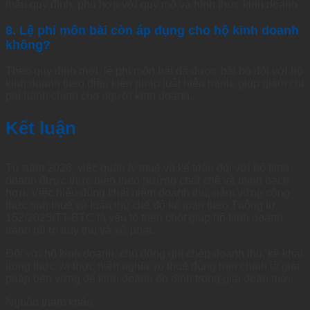
mẫu quy định, phù hợp với quy mô và hình thức kinh doanh.
8. Lệ phí môn bài còn áp dụng cho hộ kinh doanh
không?
Theo quy định mới, lệ phí môn bài đã được bãi bỏ đối với hộ
kinh doanh theo điều kiện pháp luật hiện hành, giúp giảm chi
phí hành chính cho người kinh doanh.
Kết luận
Từ năm 2026, việc quản lý thuế và kế toán đối với hộ kinh
doanh được thực hiện theo hướng chặt chẽ và minh bạch
hơn. Việc hiểu đúng khái niệm doanh thu, nắm vững công
thức tính thuế và tuân thủ chế độ kế toán theo Thông tư
152/2025/TT-BTC là yếu tố then chốt giúp hộ kinh doanh
tránh rủi ro truy thu và xử phạt.
Đối với hộ kinh doanh, chủ động ghi chép doanh thu, kê khai
trung thực và thực hiện nghĩa vụ thuế đúng hạn chính là giải
pháp bền vững để kinh doanh ổn định trong giai đoạn mới.
Nguồn tham khảo: