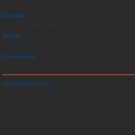
In trên bao bì sản phẩm
Bảo quản
Bảo quản nơi khô ráo thoáng mát
Xuất xứ
Mỹ (USA)
Cách sử dụng
– Trộn thức ăn: Hòa tan với nước, trộn với thức ăn khoảng 30 
Sản phẩm liên quan