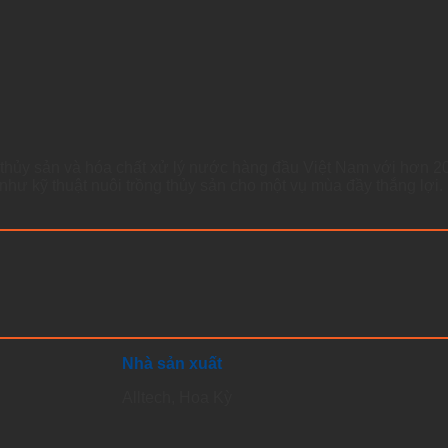
 thủy sản và hóa chất xử lý nước hàng đầu Việt Nam với hơn 2
như kỹ thuật nuôi trồng thủy sản cho một vụ mùa đầy thắng lợi.
Nhà sản xuất
Alltech, Hoa Kỳ