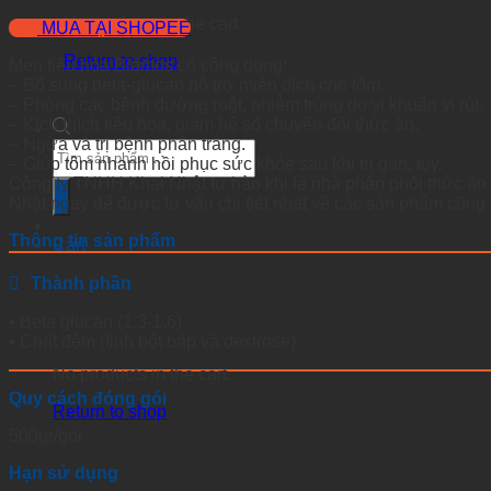
No products in the cart.
MUA TẠI SHOPEE
Return to shop
Men tiêu hóa Biomos có công dụng:
– Bổ sung beta-glucan hỗ trợ miễn dịch cho tôm.
– Phòng các bệnh đường ruột, nhiễm trùng do vi khuẩn vi rút.
– Kích thích tiêu hóa, giảm hệ số chuyển đổi thức ăn.
– Ngừa và trị bệnh phân trắng.
Products
– Giúp tôm nhanh hồi phục sức khỏe sau khi trị gan, tụy.
search
Công ty TNHH Khai Nhật tự hào khi là nhà phân phối thức ăn
Nhật ngay để được tư vấn chi tiết nhất về các sản phẩm cũng 
Thông tin sản phẩm
Cart
Thành phần
• Beta glucan (1,3-1,6)
• Chất đệm (tinh bột bắp và dextrose)
No products in the cart.
Quy cách đóng gói
Return to shop
500gr/gói
Hạn sử dụng