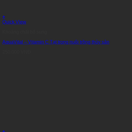
+
Quick View
Khoáng chất bổ sung
AquaVital – Vitamin C Tạt trong nuôi trồng thủy sản
250.000
VNĐ
+