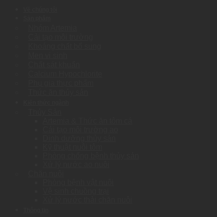
Về chúng tôi
Sản phẩm
Nhóm Artemia
Cải tạo môi trường
Khoáng chất bổ sung
Men vi sinh
Chất sát khuẩn
Calcium Hypochlorite
Phụ gia thực phẩm
Thức ăn thủy sản
Kiến thức ngành
Thủy Sản
Artemia & Thức ăn tôm cá
Cải tạo môi trường ao
Dinh dưỡng thủy sản
Kỹ thuật nuôi tôm
Phòng chống bệnh thủy sản
Xử lý nước ao nuôi
Chăn nuôi
Phòng bệnh vật nuôi
Vệ sinh chuồng trại
Xử lý nước thải chăn nuôi
Thông tin