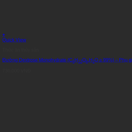
+
Quick View
Thức ăn thủy sản
Đường Dextrose Monohydrate (C
H
O
.H
O ≥ 99%) – Phụ g
6
12
6
2
730.000
VNĐ