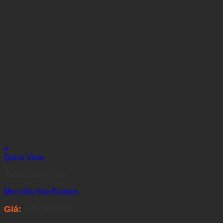
+
Quick View
Thức ăn thủy sản
Men tiêu hóa Biomos
Giá:
190.000
VNĐ