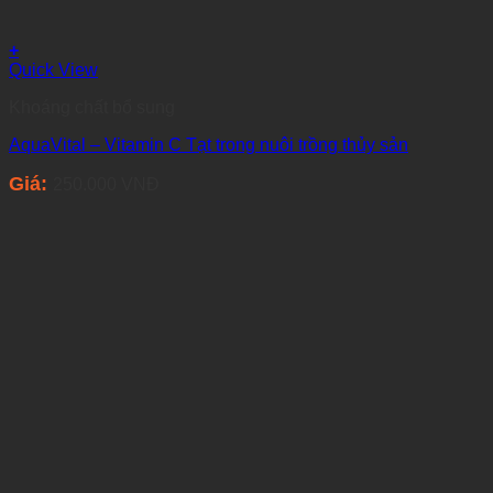
+
Quick View
Khoáng chất bổ sung
AquaVital – Vitamin C Tạt trong nuôi trồng thủy sản
Giá:
250.000
VNĐ