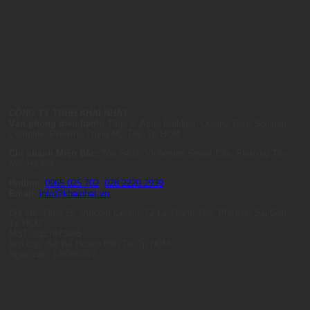
CÔNG TY TNHH KHAI NHẬT
Văn phòng điều hành:
Tầng 2, Anna Building, Quality Tech Solution
Complex, Phường Trung Mỹ Tây, Tp.HCM
Chi nhánh Miền Bắc:
Tòa S401, Vinhomes Smart City, Phường Tây
Mỗ, Hà Nội
Hotline:
0965.025.702
-
028.2220.2939
Email:
info@khainhat.vn
Địa chỉ: Tầng 15, Vincom Center, 72 Lê Thánh Tôn, Phường Sài Gòn,
Tp.HCM
MST: 0317473485
Nơi cấp: Sở Kế Hoạch Đầu Tư Tp.HCM
Ngày cấp: 14/09/2022