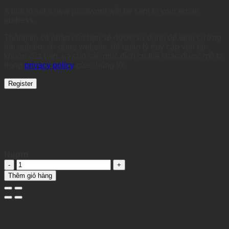
A link to set a new password will be sent to your email
address.
Thông tin cá nhân của bạn sẽ được sử dụng để tăng cường
trải nghiệm sử dụng website, để quản lý truy cập vào tài
khoản của bạn, và cho các mục đích cụ thể khác được mô tả
trong
privacy policy
của chúng tôi.
Register
Nupro
Nupro
quantity
Thêm giỏ hàng