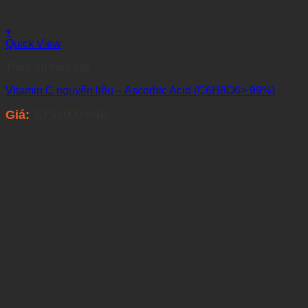
+
Quick View
Thức ăn thủy sản
Vitamin C nguyên liệu – Ascorbic Acid (C6H8O6> 99%)
Giá:
3.750.000
VNĐ