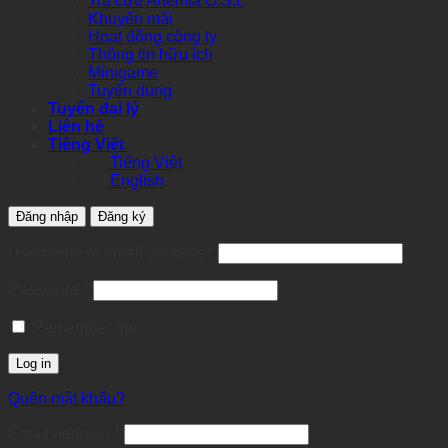
Tra cứu Artemia O.S.I.
Khuyến mãi
Hoạt động công ty
Thông tin hữu ích
Minigame
Tuyển dụng
Tuyển đại lý
Liên hệ
Tiếng Việt
Tiếng Việt
English
Đăng nhập
Đăng ký
Required
Username or email address
*
Required
Password
*
Remember me
Log in
Quên mật khẩu?
Required
Email address
*