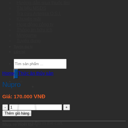
Hướng dẫn mua thuốc tím
Tài liệu MSDS
Tra cứu Artemia O.S.I.
Khuyến mãi
Hoạt động công ty
Thông tin hữu ích
Minigame
Tuyển dụng
Tuyển đại lý
Liên hệ
Products
search
Home
/
Thức ăn thủy sản
Nupro
VNĐ
Giá:
170.000
Nupro
quantity
Thêm giỏ hàng
No products in the cart.
Mua rẻ hơn tại 👇