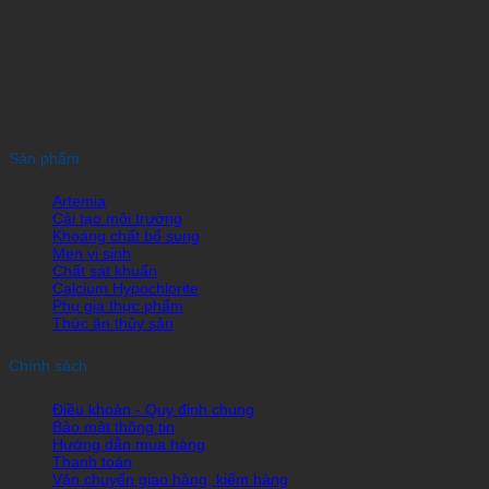
Sản phẩm
Artemia
Cải tạo môi trường
Khoáng chất bổ sung
Men vi sinh
Chất sát khuẩn
Calcium Hypochlorite
Phụ gia thực phẩm
Thức ăn thủy sản
Chính sách
Điều khoản - Quy định chung
Bảo mật thông tin
Hướng dẫn mua hàng
Thanh toán
Vận chuyển giao hàng, kiểm hàng