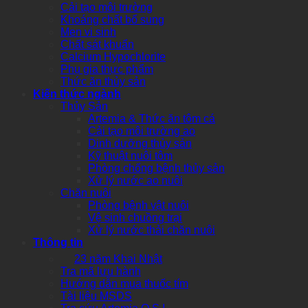
Cải tạo môi trường
Khoáng chất bổ sung
Men vi sinh
Chất sát khuẩn
Calcium Hypochlorite
Phụ gia thực phẩm
Thức ăn thủy sản
Kiến thức ngành
Thủy Sản
Artemia & Thức ăn tôm cá
Cải tạo môi trường ao
Dinh dưỡng thủy sản
Kỹ thuật nuôi tôm
Phòng chống bệnh thủy sản
Xử lý nước ao nuôi
Chăn nuôi
Phòng bệnh vật nuôi
Vệ sinh chuồng trại
Xử lý nước thải chăn nuôi
Thông tin
23 năm Khai Nhật
Tra mã lưu hành
Hướng dẫn mua thuốc tím
Tài liệu MSDS