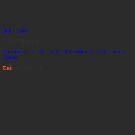
+
Quick View
Thức ăn thủy sản
Muối Thái Lan TRS – NaCl>99.9% Muối Tinh Khiết, Natri
Clorua
Giá:
470.000
VNĐ