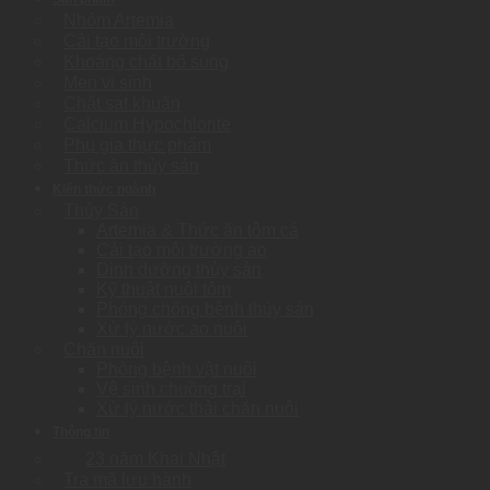
Nhóm Artemia
Cải tạo môi trường
Khoáng chất bổ sung
Men vi sinh
Chất sát khuẩn
Calcium Hypochlorite
Phụ gia thực phẩm
Thức ăn thủy sản
Kiến thức ngành
Thủy Sản
Artemia & Thức ăn tôm cá
Cải tạo môi trường ao
Dinh dưỡng thủy sản
Kỹ thuật nuôi tôm
Phòng chống bệnh thủy sản
Xử lý nước ao nuôi
Chăn nuôi
Phòng bệnh vật nuôi
Vệ sinh chuồng trại
Xử lý nước thải chăn nuôi
Thông tin
23 năm Khai Nhật
Tra mã lưu hành