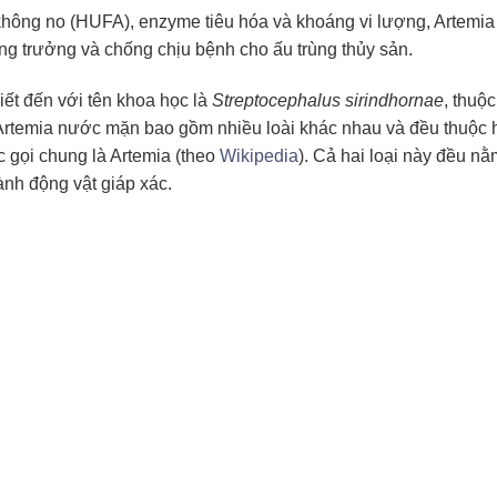
không no (HUFA), enzyme tiêu hóa và khoáng vi lượng, Artemia
tăng trưởng và chống chịu bệnh cho ấu trùng thủy sản.
ết đến với tên khoa học là
Streptocephalus sirindhornae
, thuộ
, Artemia nước mặn bao gồm nhiều loài khác nhau và đều thuộc 
 gọi chung là Artemia (theo
Wikipedia
). Cả hai loại này đều nằ
ành động vật giáp xác.