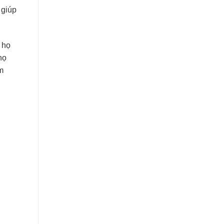
 giúp
c họ
họ
m