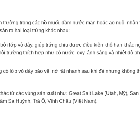
nh trưởng trong các hồ muối, đầm nước mặn hoặc ao nuôi nhân 
ản ra hai loại trứng khác nhau:
bởi lớp vỏ dày, giúp trứng chịu được điều kiện khô hạn khắc ng
p môi trường thích hợp như có nước, oxy, ánh sáng và nhiệt độ p
g có lớp vỏ dày bảo vệ, nở rất nhanh sau khi đẻ nhưng không t
hác từ các vùng sản xuất như: Great Salt Lake (Utah, Mỹ), San
 Đầm Sa Huỳnh, Trà Ổ, Vĩnh Châu (Việt Nam).