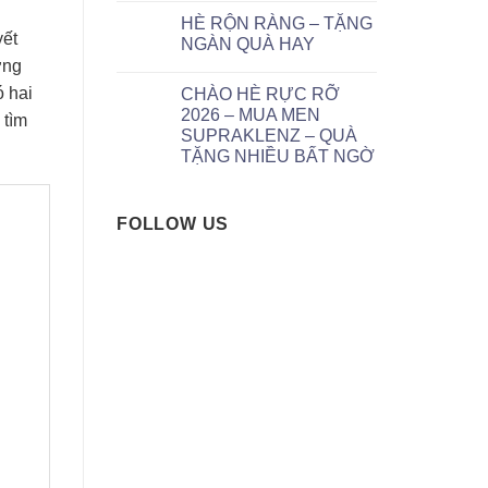
HÈ RỘN RÀNG – TẶNG
yết
NGÀN QUÀ HAY
ỡng
ó hai
CHÀO HÈ RỰC RỠ
2026 – MUA MEN
 tìm
SUPRAKLENZ – QUÀ
TẶNG NHIỀU BẤT NGỜ
FOLLOW US