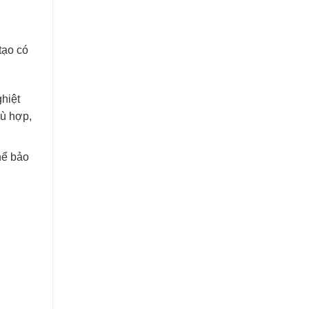
tạo có
hiệt
hù hợp,
hể bảo