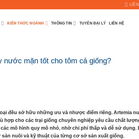
LIÊN
KIẾN THỨC NGÀNH
THÔNG TIN
TUYỂN ĐẠI LÝ
LIÊN HỆ
ay nước mặn tốt cho tôm cá giống?
loại đều sở hữu những ưu và nhược điểm riêng. Artemia n
ù hợp cho các trại giống chuyên nghiệp yêu cầu chất lượn
i các mô hình quy mô nhỏ, nhờ chi phí thấp và dễ sử dụng.
y sản nuôi và kỹ thuật của từng cơ sở sản xuất giống.