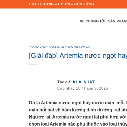
Skip
CHẤT LƯỢNG – UY TÍN – BỀN VỮNG
to
content
VỀ CHÚNG TÔI
SẢN PHẨM
TRANG CHỦ
›
ARTEMIA & THỨC ĂN TÔM CÁ
[Giải đáp] Artemia nước ngọt h
Tác giả:
KHAI NHẬT
Cập nhật: 10 Tháng 9, 2025
Dù là Artemia nước ngọt hay nước mặn, mỗi 
mặn nổi bật về hàm lượng dinh dưỡng, rất ph
Ngược lại, Artemia nước ngọt lại phù hợp vớ
chọn loại Artemia nào phụ thuộc vào loại thủ