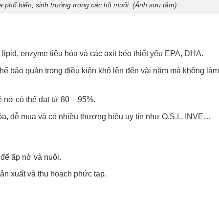
 phổ biến, sinh trưởng trong các hồ muối. (Ảnh sưu tầm)
, lipid, enzyme tiêu hóa và các axit béo thiết yếu EPA, DHA.
 thể bảo quản trong điều kiện khô lên đến vài năm mà không là
ệ nở có thể đạt từ 80 – 95%.
óa, dễ mua và có nhiều thương hiệu uy tín như O.S.I., INVE…
để ấp nở và nuôi.
sản xuất và thu hoạch phức tạp.