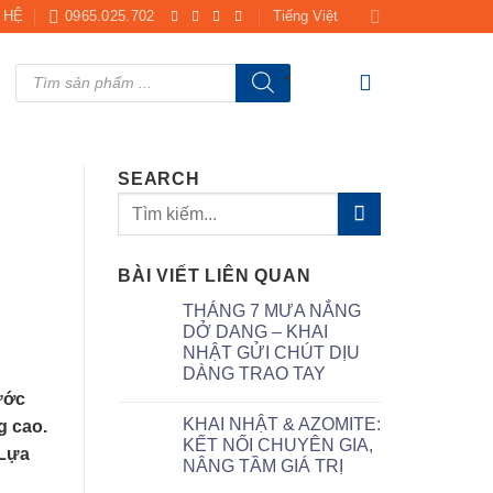
 HỆ
0965.025.702
Tiếng Việt
Products
search
SEARCH
BÀI VIẾT LIÊN QUAN
THÁNG 7 MƯA NẮNG
DỞ DANG – KHAI
NHẬT GỬI CHÚT DỊU
DÀNG TRAO TAY
ước
KHAI NHẬT & AZOMITE:
g cao.
KẾT NỐI CHUYÊN GIA,
 Lựa
NÂNG TẦM GIÁ TRỊ