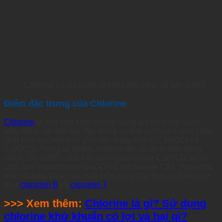
Chlorine có tác dụng gì trong đời sống và sản xuất?
Điểm đặc trưng của Chlorine
Chlorine
là một hợp chất có khả năng tan tốt trong nước,
màu trắng, có mùi hắc đặc trưng và tính oxi hóa mạnh. Hợp
chất hóa học này bao gồm các dạng như Cl₂, NaOCl và
Ca(OCl)₂. Trong tự nhiên, chlorine tồn tại dưới bốn dạng
chính: Cl₂ (100% clo), calcium hypochlorite Ca(OCl)₂ (65%
clo), natri hypochlorite NaOCl và clo dioxide ClO₂. Ngoài ra,
một số dạng khác còn xuất hiện trong các hợp chất hữu cơ
như
cloramin B
và
cloramin T
.
>>> Xem thêm:
Chlorine là gì? Sử dụng
chlorine khử khuẩn có lợi và hại gì?