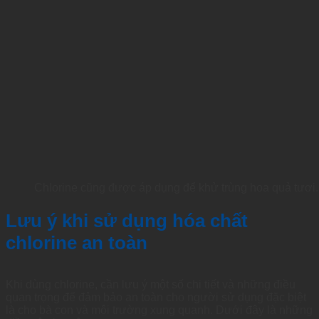
Chlorine cũng được áp dụng để khử trùng hoa quả tươi.
Lưu ý khi sử dụng hóa chất
chlorine an toàn
Khi
dùng
chlorine
, cần lưu ý một số chi tiết và những điều
quan trọng để đảm
bảo
an toàn cho người sử dụng đặc biệt
là cho bà con và môi trường xung quanh.
Dưới
đây
là
những