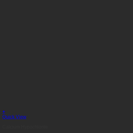
+
Quick View
Calcium Hypochlorite