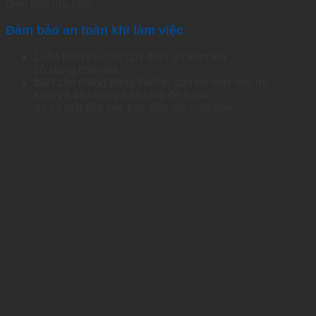
điều nên lưu tâm:
Đảm
bảo
an toàn khi làm việc
Luôn tuân thủ các quy
định
an toàn khi
sử
dụng
chlorine
.
Bạn cần mang trang thiết bị
bảo
hộ như
mặt
nạ,
kính
và
áo chống hóa chất để tránh
da
và
mắt
tiếp
xúc
trực
tiếp
với
chất này.