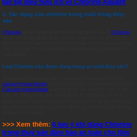
tần tật điều hữu ích về Chlorine Aquafit
3. Tác dụng của chlorine trong nuôi trồng thủy
sản
Chlorine
có tác dụng gì trong nuôi trồng thủy sản?
Chlorine
được sử dụng để tẩy trùng ao hồ cũng như các thiết bị và
dụng cụ trong nuôi trồng. Hóa chất này có khả năng oxy hóa
các chất hữu cơ và mầm bệnh ngoại lai trong quá trình sản
xuất giống.
Loại Chlorine nào được dùng trong ao nuôi thủy sản?
Trong nuôi trồng thủy sản, hai dạng chlorine phổ biến là
calcium hypochlorite
Ca(OCl)₂ và natri hypochlorite (NaOCl).
Calcium hypochlorite
thường được ưa chuộng hơn, vì khi
hòa tan trong nước, tạo ra hai phân tử HOCl và ion hóa
thành hai ion (OCl⁻). Cả HOCl và ion (OCl⁻) sẽ tác động trực
tiếp lên màng tế bào của sinh vật sống, làm thay đổi cấu trúc
phân tử của chúng.
>>> Xem thêm:
6 lưu ý khi dùng Chlorine
trong thuỷ sản đảm bảo an toàn cho tôm