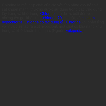
Chlorine là một hợp chất của clo với tính năng oxy hóa và
sát khuẩn mạnh, thường được sử dụng trong các ứng dụng
tẩy trắng và khử trùng.
Chlorine
còn được biết đến với
những tên gọi khác như
chlorine 70
, clo bột, và
calcium
hypochlorite
.
Chlorine có tác dụng gì
?
Chlorine
khi phản ứng
với nước sẽ tạo ra axit hypoclorit, một chất có khả năng khử
trùng và khử khuẩn hiệu quả. (Nguồn:
wikipedia
)