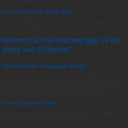
biện
pháp
an
toàn
.
Lưu trữ hóa chất đúng cách
Chlorine
cần được bảo quản ở
nơi
khô ráo,
thoáng
mát và
cách xa các vật liệu dễ
cháy
.
Những câu hỏi thường gặp về tác
dụng của Chlorine?
Chlorine được sử dụng để làm gì?
Chlorine là một hợp chất của clo với tính năng oxy hóa và
sát khuẩn mạnh, thường được sử dụng trong các ứng dụng
tẩy trắng và khử trùng nước. Nên khi sử dụng bà con hạn
chế lạm dụng nó và cần có đồ bảo hộ cho bản thân
Clo độc như thế nào?
Chlorine có tính ăn mòn cao và độc hại, cần được kiểm soát
an toàn trong quá trình lưu trữ và sử dụng.