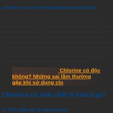
Chlorine có cơ chế hoạt động như thế nào?
Khí Cl₂, NaOCl và Ca(OCl)₂ là những chất có tính oxi hóa
mạnh. Khi hòa tan trong nước, chúng tạo ra một lượng lớn
axit hypochlorous (HOCl) và các ion hypochlorite (OCl⁻). Axit
hypochlorous (HOCl). Sau đó sẽ tiếp tục ion hóa, sản sinh ra
ion hypochlorite (OCl⁻). Cả HOCl và các ion hypochlorite
(OCl⁻) đều tác động trực tiếp lên màng tế bào, thẩm thấu vào
bên trong và làm biến đổi cấu trúc phân tử. Kết quả là tế bào
vi khuẩn không còn hoạt động và vi sinh vật bị tiêu diệt. Do
đó, chlorine chứng tỏ hiệu quả trong diệt khuẩn và loại bỏ
các mầm bệnh gây hại trong nuôi trồng thủy sản.
Bài viết liên quan:
Chlorine có độc
không? Những sai lầm thường
gặp khi sử dụng clo
Chlorine có tính chất lý hóa là gì?
1. Tính chất vật lý của chlorine