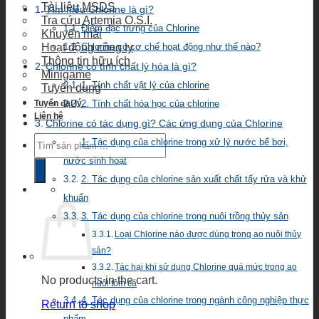
Tài liệu MSDS
Tìm hiểu Chlorine là gì?
Tra cứu Artemia O.S.I.
Điểm đặc trưng của Chlorine
Khuyến mãi
Hoạt động công ty
Chlorine có cơ chế hoạt động như thế nào?
Thông tin hữu ích
Chlorine có tính chất lý hóa là gì?
Minigame
1. Tính chất vật lý của chlorine
Tuyển dụng
Tuyển đại lý
2. Tính chất hóa học của chlorine
Liên hệ
Chlorine có tác dụng gì? Các ứng dụng của Chlorine
Products
1. Tác dụng của chlorine trong xử lý nước bể bơi,
search
nước sinh hoạt
2. Tác dụng của chlorine sản xuất chất tẩy rửa và khử
khuẩn
3. Tác dụng của chlorine trong nuôi trồng thủy sản
Loại Chlorine nào được dùng trong ao nuôi thủy
sản?
Tác hại khi sử dụng Chlorine quá mức trong ao
No products in the cart.
nuôi tôm cá
4. Tác dụng của chlorine trong ngành công nghiệp thực
Return to shop
phẩm