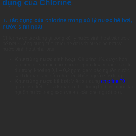
dụng của Chlorine
1. Tác dụng của chlorine trong xử lý nước bể bơi,
nước sinh hoạt
Chlorine có tác dụng gì trong xử lý nước sinh hoạt và nước
bể bơi? Công dụng của chlorine đối với nước bể bơi và
nước sinh hoạt như sau:
Khử trùng nước sinh hoạt:
Chlorine 1% được hòa
tan liên tục vào bể chứa nước, giúp duy trì nồng độ clo
dư trong khoảng 0,1 – 0,2 ppm, đảm bảo nguồn nước
sạch khuẩn, an toàn cho sức khỏe người sử dụng.
Khử trùng nước bể bơi:
Việc sử dụng
chlorine 70
giúp tiêu diệt các vi khuẩn có hại trong hồ bơi, mang lại
nguồn nước trong sạch và an toàn cho người bơi.