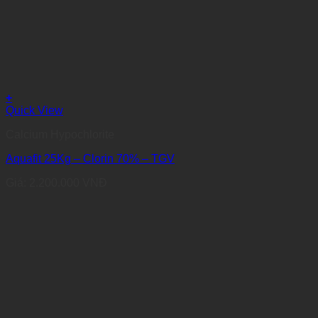
+
Quick View
Calcium Hypochlorite
Aquafit 25Kg – Clorin 70% – TGV
Giá:
2.200.000
VNĐ