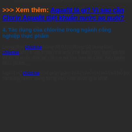
>>> Xem thêm:
Aquafit là gì? Vì sao cần
Clorin Aquafit diệt khuẩn nước ao nuôi?
4. Tác dụng của chlorine trong ngành công
nghiệp thực phẩm
Dung dịch
chlorine
nồng độ 0,5% được sử dụng làm
chlorine
khử trùng trong nhà máy chế biến sữa, thực phẩm
và xử lý nước thải tại các cơ sở rửa bao bì, chai, bảo quản
thực phẩm…
Ngoài ra,
chlorine
còn giúp giảm thiểu nhiễm khuẩn và hỗ trợ
sát trùng nước dùng trong sản xuất nước giải khát.