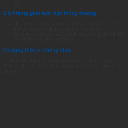
hại.
Giữ không gian làm việc thông thoáng
Nơi làm việc
với
chlorine cần được thông gió tốt để
hạn chế nguy cơ
tiếp
xúc không mong muốn.
Bạn nên
sử
dụng
quạt
hoặc
hệ
thống
thông gió để đảm
bảo không khí luôn lưu thông.
Sử
dụng
thiết
bị chống cháy
Nếu làm việc trong môi trường
có
nguy cơ cháy
nổ
, cần
dùng các thiết bị và vật liệu chống cháy để giảm thiểu rủi ro
tai nạn.