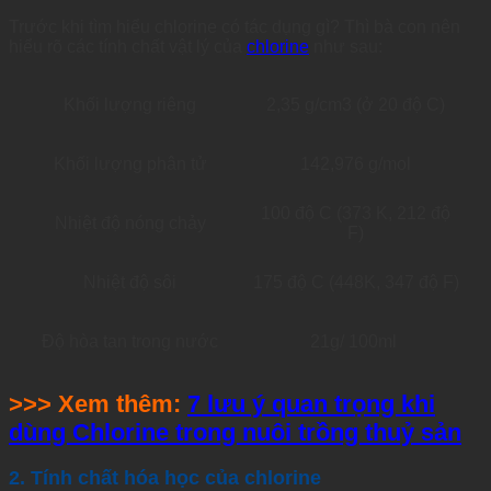
Trước khi tìm hiểu chlorine có tác dụng gì? Thì bà con nên
hiểu rõ các tính chất vật lý của
chlorine
như sau:
Khối lượng riêng
2,35 g/cm3 (ở 20 độ C)
Khối lượng phân tử
142,976 g/mol
100 độ C (373 K, 212 độ
Nhiệt độ nóng chảy
F)
Nhiệt độ sôi
175 độ C (448K, 347 độ F)
Độ hòa tan trong nước
21g/ 100ml
>>> Xem thêm:
7 lưu ý quan trọng khi
dùng Chlorine trong nuôi trồng thuỷ sản
2. Tính chất hóa học của chlorine