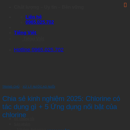
Skip
Chất lượng – Uy tín – Bền vững
to
Liên hệ
content
0965.025.702
Tiếng Việt
Tiếng Việt
Hotline 0965.025.702
TRANG CHỦ
›
XỬ LÝ NƯỚC AO NUÔI
Chia sẻ kinh nghiệm 2025: Chlorine có
tác dụng gì + 5 Ứng dụng nổi bật của
chlorine
Về chúng tôi
Sản phẩm
Nhóm Artemia