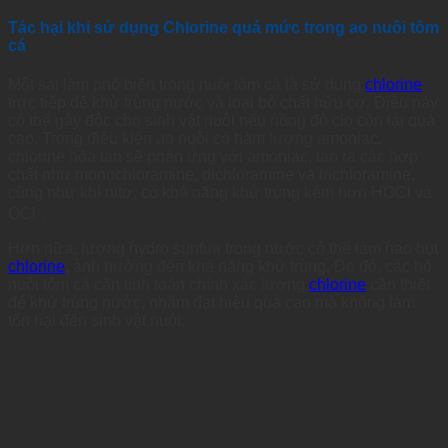
Tác hại khi sử dụng Chlorine quá mức trong ao nuôi tôm
cá
Một sai lầm phổ biến trong nuôi tôm cá là sử dụng
chlorine
trực tiếp để khử trùng nước và loại bỏ chất hữu cơ. Điều này
có thể gây độc cho sinh vật nuôi nếu nồng độ clo còn lại quá
cao. Trong điều kiện ao nuôi có hàm lượng amoniac,
chlorine hòa tan sẽ phản ứng với amoniac, tạo ra các hợp
chất như monochloramine, dichloramine và trichloramine,
cũng như khí nitơ, có khả năng khử trùng kém hơn HOCl và
OCl⁻.
Hơn nữa, lượng hydro sunfua trong nước có thể làm hao hụt
chlorine
, ảnh hưởng đến khả năng khử trùng. Do đó, các hộ
nuôi tôm cá cần tính toán chính xác lượng
chlorine
cần thiết
để khử trùng nước, nhằm đạt hiệu quả cao mà không làm
tổn hại đến sinh vật nuôi.