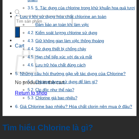
5. Tác dụng của chlorine trong khử khuẩn hoa quả tươi
Lưu ý khi sử dụng hóa chất chlorine an toàn
Products
search
Đảm bảo an toàn khi làm việc
Kiểm soát lượng chlorine sử dụng
Giữ không gian làm việc thông thoáng
Cart
Sử dụng thiết bị chống cháy
Hạn chế tiếp xúc với da và mắt
Lưu trữ hóa chất đúng cách
Những câu hỏi thường gặp về tác dụng của Chlorine?
Chlorine được sử dụng để làm gì?
No products in the cart.
Clo độc như thế nào?
Return to shop
Chlorine giá bao nhiêu?
Giá Chlorine bao nhiêu? Hóa chất clorin nên mua ở đâu?
Tìm hiểu Chlorine là gì?