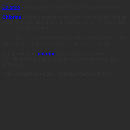
Chlorine
có dạng chất rắn màu trắng với mùi clo đặc trưng.
Chlorine
không tương thích với nước, các chất khử, chất dễ
cháy và phenol. Không tan nhiều trong nước, có tính ổn định
và là chất oxy hóa mạnh.
Các dạng canxi hypochlorite (Ca(OCl)₂) và natri hypochlorite
(NaOCl) khi hòa tan trong nước cũng tạo ra ion OCl⁻.
Trong không khí,
chlorine
phản ứng với hơi nước và khí
CO₂ để giải phóng axit hypochlorous, theo phương trình
phản ứng:
H₂O + 2Ca(OCl)₂ + CO₂ → CaCO₃ + CaCl₂ + 2HClO.