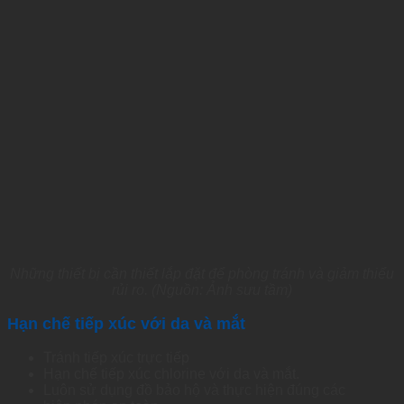
Những thiết bị cần thiết lắp đặt để phòng tránh và giảm thiểu
rủi ro. (Nguồn: Ảnh sưu tầm)
Hạn chế tiếp xúc với da và mắt
Tránh
tiếp
xúc
trực
tiếp
Hạn
chế
tiếp
xúc
chlorine
với
da và mắt.
Luôn
sử
dụng
đồ
bảo
hộ và thực hiện đúng các