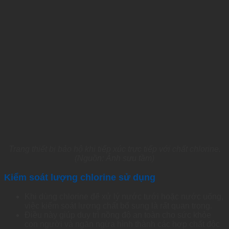
Trang thiết bị bảo hộ khi tiếp xúc trực tiếp với chất chlorine.
(Nguồn: Ảnh sưu tầm)
Kiểm
soát
lượng
chlorine
sử
dụng
Khi dùng chlorine để xử lý nước tưới hoặc nước uống,
việc kiểm soát lượng chất bổ sung là rất quan trọng.
Điều này giúp duy trì nồng độ an toàn cho sức khỏe
con người và ngăn ngừa hình thành các hợp chất độc