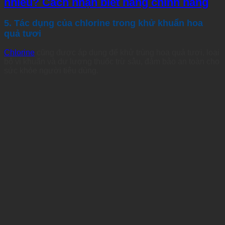
nhiêu? Cách nhận biết hàng chính hãng
5. Tác dụng của chlorine trong khử khuẩn hoa
quả tươi
Chlorine
cũng được áp dụng để khử trùng hoa quả tươi, loại
bỏ vi khuẩn và dư lượng thuốc trừ sâu, đảm bảo an toàn cho
sức khỏe người tiêu dùng.