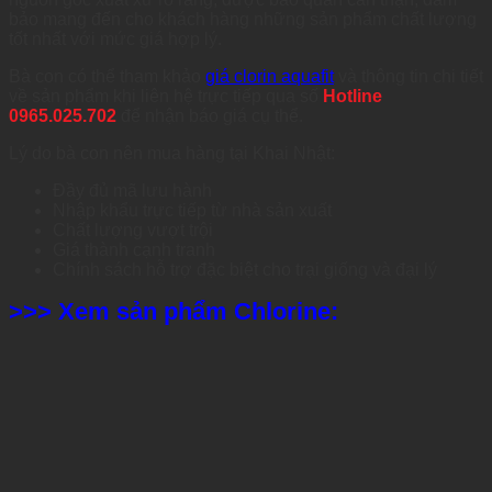
bảo mang đến cho khách hàng những sản phẩm chất lượng
tốt nhất với mức giá hợp lý.
Bà con có thể tham khảo
giá clorin aquafit
và thông tin chi tiết
về sản phẩm khi liên hệ trực tiếp qua số
Hotline
0965.025.702
để nhận báo giá cụ thể.
Lý do bà con nên mua hàng tại Khai Nhật:
Đầy đủ mã lưu hành
Nhập khẩu trực tiếp từ nhà sản xuất
Chất lượng vượt trội
Giá thành cạnh tranh
Chính sách hỗ trợ đặc biệt cho trại giống và đại lý
>>> Xem sản phẩm Chlorine: