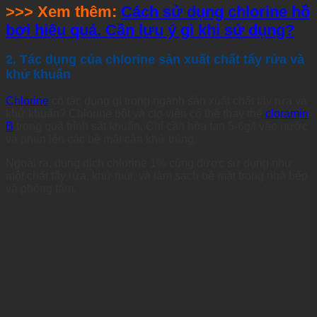
>>> Xem thêm:
Cách sử dụng chlorine hồ
bơi hiệu quả. Cần lưu ý gì khi sử dụng?
2. Tác dụng của chlorine sản xuất chất tẩy rửa và
khử khuẩn
Chlorine
có tác dụng gì trong ngành sản xuất chất tẩy rửa và
khử khuẩn? Chlorine bột và clo viên có thể thay thế
cloramin
B
trong quá trình sát khuẩn. Chỉ cần hòa tan 5-6g/l vào nước
và phun lên các bề mặt cần khử trùng.
Ngoài ra, dung dịch chlorine 1% cũng được sử dụng như
một chất tẩy rửa, khử mùi, và làm sạch bề mặt trong nhà bếp
và phòng tắm.