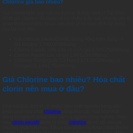
Chlorine giá bao nhiêu?
Giá clorine hiện nay trên thị trường là bao nhiêu? Tại Khai
Nhật giá chlorine đa dạng và có nhiều mẫu mã, nhưng yếu tố
quan trọng còn phụ thuộc vào kinh tế và mục đích sử dụng
của bà con như:
Giá chlorine Nankai(Nhật): thùng 45kg hiện đang có
giá khoảng 3.780.000đ/thùng;
Clorine Aquafit Siêu Xốp có mức giá 2.544.750đ/thùng
Clorine Aquafit Lùn có giá 1.883.250đ/thùng;
Chlorine Trung Quốc Cá Heo:1.674.000đ/thùng và
Sinopec là 1.842.750đ/thùng.
Giá Chlorine bao nhiêu? Hóa chất
clorin nên mua ở đâu?
Khai Nhật là đơn vị có nhiều năm kinh nghiệm trong việc
phân phối hóa chất
chlorine
cũng như các loại hóa chất
dùng trong nuôi trồng thủy sản và ngành công nghiệp. Hiện
nay,
clorin aquafit
đang là dòng
chlorine
được bà con ưa
chuộng nhất hiện nay. Tất cả sản phẩm tại Khai Nhật đều có
nguồn gốc xuất xứ rõ ràng, được bảo quản cẩn thận, đảm