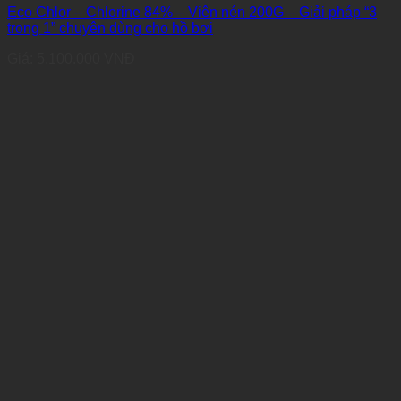
Eco Chlor – Chlorine 84% – Viên nén 200G – Giải pháp “3
trong 1” chuyên dùng cho hồ bơi
Giá:
5.100.000
VNĐ