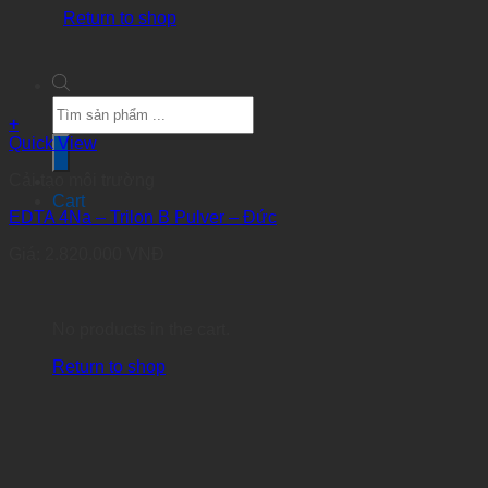
Return to shop
Products
search
+
Quick View
Cải tạo môi trường
Cart
EDTA 4Na – Trilon B Pulver – Đức
Giá:
2.820.000
VNĐ
No products in the cart.
Return to shop