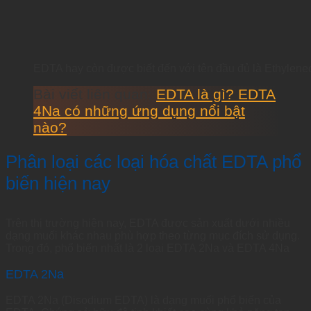
EDTA hay còn được biết đến với tên đầu đủ là Ethylened
Bài viết liên quan:
EDTA là gì? EDTA
4Na có những ứng dụng nổi bật
nào?
Phân loại các loại hóa chất EDTA phổ
biến hiện nay
Trên thị trường hiện nay, EDTA được sản xuất dưới nhiều
dạng muối khác nhau phù hợp theo từng mục đích sử dụng.
Trong đó, phổ biến nhất là 2 loại EDTA 2Na và EDTA 4Na
EDTA 2Na
EDTA 2Na (Disodium EDTA) là dạng muối phổ biến của