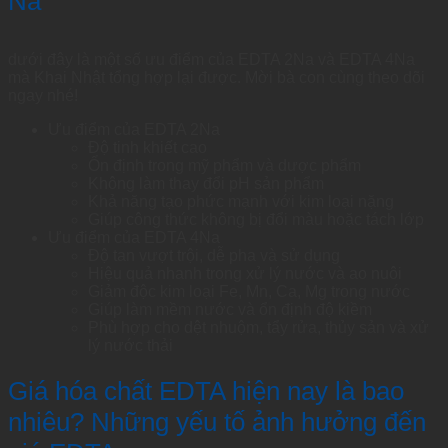
Na
dưới đây là một số ưu điểm của EDTA 2Na và EDTA 4Na
mà Khai Nhật tổng hợp lại được. Mời bà con cùng theo dõi
ngay nhé!
Ưu điểm của EDTA 2Na
Độ tinh khiết cao
Ổn định trong mỹ phẩm và dược phẩm
Không làm thay đổi pH sản phẩm
Khả năng tạo phức mạnh với kim loại nặng
Giúp công thức không bị đổi màu hoặc tách lớp
Ưu điểm của EDTA 4Na
Độ tan vượt trội, dễ pha và sử dụng
Hiệu quả nhanh trong xử lý nước và ao nuôi
Giảm độc kim loại Fe, Mn, Ca, Mg trong nước
Giúp làm mềm nước và ổn định độ kiềm
Phù hợp cho dệt nhuộm, tẩy rửa, thủy sản và xử
lý nước thải
Giá hóa chất EDTA hiện nay là bao
nhiêu? Những yếu tố ảnh hưởng đến