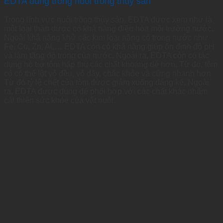
EDTA dùng trong nuôi trồng thủy sản
Trong lĩnh vực nuôi trồng thủy sản, EDTA được xem như là
một loại thần dược có khả năng điều hòa môi trường nước.
Ngoài khả năng khử các kim loại nặng có trong nước như
Fe, Cu, Zn, Al,… EDTA còn có khả năng giúp ổn định độ pH
và làm tăng độ trong của nước. Ngoài ra, EDTA còn có tác
dụng hỗ trợ tôm hấp thu các chất khoáng dễ hơn. Từ đó, tôm
có có thể lột vỏ đều, vỏ dày, chắc khỏe và cứng nhanh hơn.
Từ đó tỷ lệ chết của tôm được giảm xuống đáng kể. Ngoài
ra, EDTA được dùng để phối hợp với các chất khác nhằm
cải thiện sức khỏe của vật nuôi.