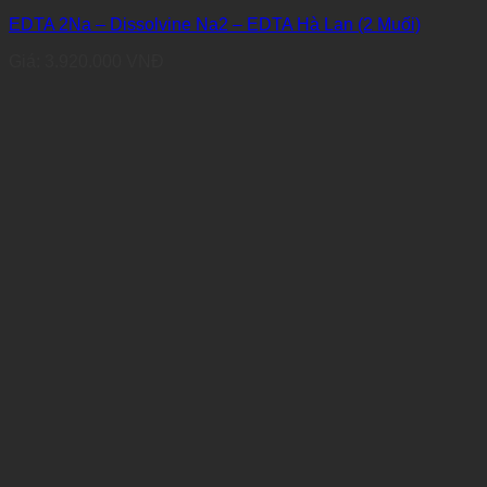
EDTA 2Na – Dissolvine Na2 – EDTA Hà Lan (2 Muối)
Giá:
3.920.000
VNĐ