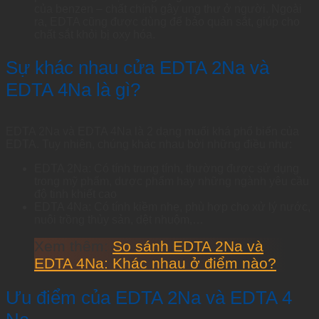
của benzen – chất chính gây ung thư ở người. Ngoài
ra, EDTA cũng được dùng để bảo quản sắt, giúp cho
chất sắt khỏi bị oxy hóa.
Sự khác nhau cửa EDTA 2Na và
EDTA 4Na là gì?
EDTA 2Na và EDTA 4Na là 2 dạng muối khá phổ biến của
EDTA. Tuy nhiên, chúng khác nhau bởi những điều như:
EDTA 2Na: Có tính trung tính, thường được sử dụng
trong mỹ phẩm, dược phẩm hay những ngành yêu cầu
độ tinh khiết cao
EDTA 4Na: Có tính kiềm nhẹ, phù hợp cho xử lý nước,
nuôi trồng thủy sản, dệt nhuộm,…
Xem thêm:
So sánh EDTA 2Na và
EDTA 4Na: Khác nhau ở điểm nào?
Ưu điểm của EDTA 2Na và EDTA 4