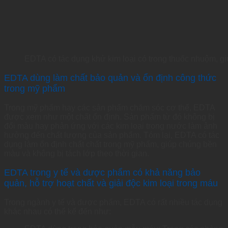
EDTA có tác dụng khử kim loại có trong thuốc nhuộm, g
EDTA dùng làm chất bảo quản và ổn định công thức
trong mỹ phẩm
Trong mỹ phẩm hay các sản phẩm chăm sóc cơ thể, EDTA
được xem như một chất ổn định. Sản phẩm từ đó không bị
đổi màu hay phản ứng với các kim loại trong nước làm ảnh
hưởng đến chất lượng của sản phẩm. Tóm lại, EDTA có tác
dụng làm ổn định chất chất trong mỹ phẩm, giúp chúng bền
màu và không bị tách lớp theo thời gian.
EDTA trong y tế và dược phẩm có khả năng bảo
quản, hỗ trợ hoạt chất và giải độc kim loại trong máu
Trong ngành y tế và dược phẩm, EDTA có rất nhiều tác dụng
khác nhau có thể kể đến như: