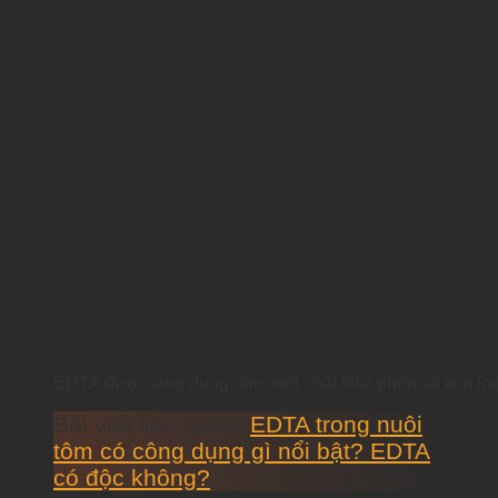
EDTA được ứng dụng như một chất khử phèn và kim loại
Bài viết liên quan:
EDTA trong nuôi
tôm có công dụng gì nổi bật? EDTA
có độc không?