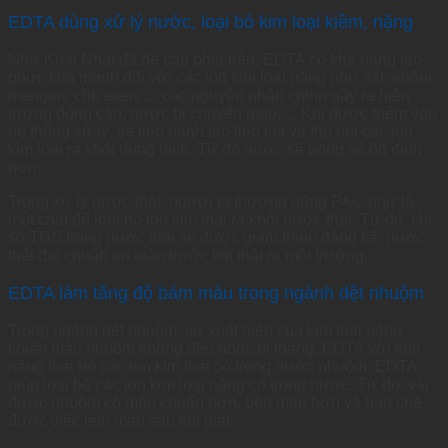
EDTA dùng xử lý nước, loại bỏ kim loại kiềm, nặng
Như Khai Nhật đã đề cập phía trên, EDTA có khả năng tạo
phức khá mạnh đối với các ion kim loại nặng như sắt, nhôm,
mangan, chì, asen,… các nguyên nhân chính gây ra hiện
tượng đóng cặn, nước bị chuyển màu,… Khi được thêm vào
hệ thống xử lý, sẽ tiến hành tạo liên kết và thu hết các ion
kim loại ra khỏi dung dịch. Từ đó nước sẽ trong và ổn định
hơn.
Trong xử lý nước thải, người ta thường dùng PAC như là
một chất để loại bỏ ion kim loại ra khỏi nước thải. Từ đó, chỉ
số TDS trong nước thải sẽ được giảm thiểu đáng kể, nước
thải đạt chuẩn an toàn trước khi thải ra môi trường.
EDTA làm tăng độ bám màu trong ngành dệt nhuộm
Trong ngành dệt nhuộm, sự xuất hiện của kim loại nặng
khiến màu nhuộm không đều hoặc bị loang. EDTA với khả
năng loại bỏ các ion kim loại có trong nước nhuộm. EDTA
giúp loại bỏ các ion kim loại nặng có trong nước. Từ đó, vải
được nhuộm có màu chuẩn hơn, bền màu hơn và hạn chế
được việc lem màu sau khi giặt.