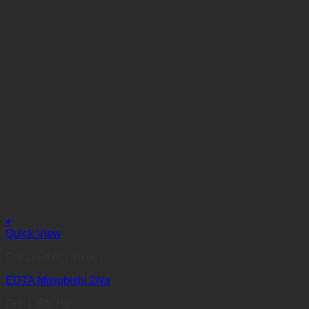
+
Quick View
Cải tạo môi trường
EDTA Mitsubishi 2Na
Giá: LIÊN HỆ