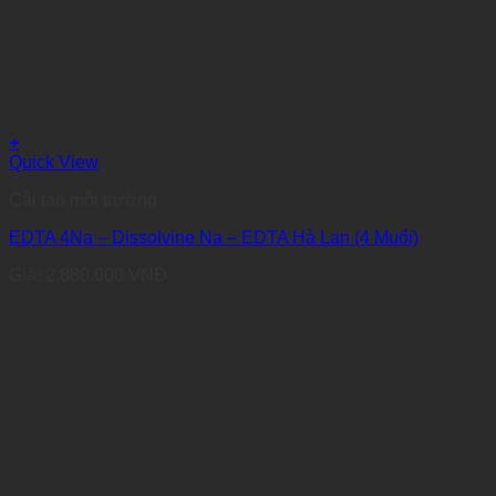
+
Quick View
Cải tạo môi trường
EDTA 4Na – Dissolvine Na – EDTA Hà Lan (4 Muối)
Giá:
2.880.000
VNĐ