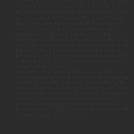
EDTA dùng trong bảo quản mẫu máu: Trong các phòng
thí nghiệm, EDTA có tác dụng dùng làm chất chống
đông máu bằng cách bắt giữ các ion Ca²⁺ – ion quan
trọng trong quá trình đông máu. Ngoài ra, EDTA còn
giúp ổn hình dạng tế bào của hồng cầu và bạch cầu.
Từ đó các xét nghiệm máu được chính xác hơn.
EDTA làm ổn định hoạt chất trong dược phẩm: Trong
ngành thuốc, EDTA được dùng làm chất ổn định công
thức. EDTA giúp ngăn chặn các chất dược phẩm bị oxy
hóa do kim loại. Ngoài ra, chúng còn giúp thuốc ổn
định và bền vững hơn trong suốt thời gian bảo quản.
Có thể nói, EDTA là yếu tố quan trọng giúp cho chất
lượng thuốc được ổn định.
EDTA giúp hỗ trợ đào thải kim loại nặng: Trong các
trường hợp người bệnh bị nhiễm kim loại nặng do tiếp
xúc với kim loại nặng ở nồng độ cao (chì, thủy ngân,
asen,…). Các bác sĩ sẽ dùng EDTA như là một chất để
loại bỏ các kim loại nặng ra khỏi cơ thể. Chúng giúp
loại bỏ các ion kim loại nặng có trong máu bằng các
khóa các ion kim loại lại với nhau. Sau các kim loại
được loại bỏ bởi EDTA, chúng sẽ thải ra ngoài cơ thể
bằng đường nước tiểu hay mồ hôi.