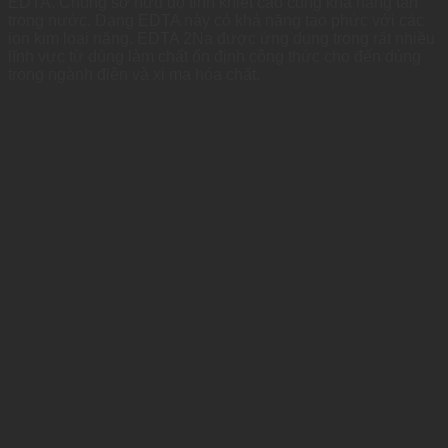
EDTA. Chúng sở hữu độ tinh khiết cao cùng khả năng tan
trong nước. Dạng EDTA này có khả năng tạo phức với các
ion kim loại nặng. EDTA 2Na được ứng dụng trong rất nhiều
lĩnh vực từ dùng làm chất ổn định công thức cho đến dùng
trong ngành điện và xi mạ hóa chất.