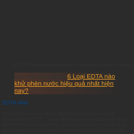
EDTA 2Na được đặt tên theo công thức hóa học của chún
Bài viết liên quan:
6 Loại EDTA nào
khử phèn nước hiệu quả nhất hiện
nay?
EDTA 4Na
EDTA 4Na hay còn được biết đến với tên gọi khác là
Tetrasodium EDTA. Chúng dễ hòa tan trong nước và mang
tính kiềm nhẹ. Chúng thường được dùng trong môi trường
nước kiềm hay nước nhiễm nhiều ion kim loại. Sản phẩm