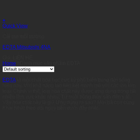
+
Quick View
Cải tạo môi trường
EDTA Mitsubishi 4NA
Giá: LIÊN HỆ
Home
/
Danh mục sản phẩm EDTA
EDTA
là một chất hóa học cực kỳ phổ biến trong đời sống
hiện nay. Với khả năng tạo liên kết mạnh mẽ với các ion kim
loại. Chính vì thế, loại hóa chất này được ứng dụng trong rất
nhiều lĩnh vực khác nhau. Từ nuôi trồng thủy sản đến y tế.
Vậy hóa chất này là gì? Ứng dụng ra sao? Mời bà con cùng
Khai Nhật theo dõi ngay bên dưới đây nhé!