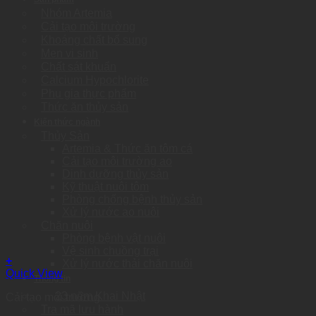
Nhóm Artemia
Cải tạo môi trường
Khoáng chất bổ sung
Men vi sinh
Chất sát khuẩn
Calcium Hypochlorite
Phụ gia thực phẩm
Thức ăn thủy sản
Kiến thức ngành
Thủy Sản
Artemia & Thức ăn tôm cá
Cải tạo môi trường ao
Dinh dưỡng thủy sản
Kỹ thuật nuôi tôm
Phòng chống bệnh thủy sản
Xử lý nước ao nuôi
Chăn nuôi
Phòng bệnh vật nuôi
Vệ sinh chuồng trại
+
Xử lý nước thải chăn nuôi
Quick View
Thông tin
23 năm Khai Nhật
Cải tạo môi trường
Tra mã lưu hành