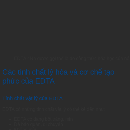
EDTA 4Na được gọi thế là do công thức hóa học của nó
Các tính chất lý hóa và cơ chế tạo
phức của EDTA
Tính chất vật lý của EDTA
EDTA có những tính chất vật lý có thể kể đến như:
EDTA có dạng bột trắng, mịn
Dễ bảo quản, di chuyển
Không mùi