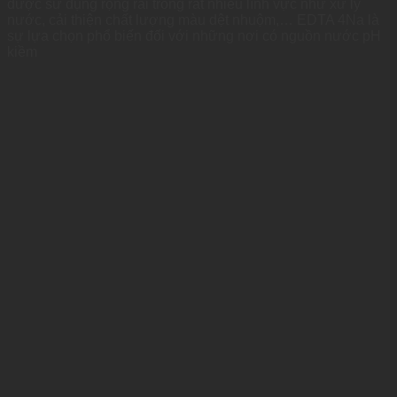
được sử dụng rộng rãi trong rất nhiều lĩnh vực như xử lý
nước, cải thiện chất lượng màu dệt nhuộm,… EDTA 4Na là
sự lựa chọn phổ biến đối với những nơi có nguồn nước pH
kiềm