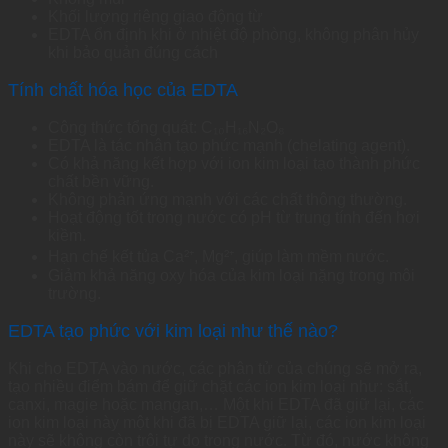
Khối lượng riêng giao động từ
EDTA ổn định khi ở nhiệt độ phòng, không phân hủy
khi bảo quản đúng cách
Tính chất hóa học của EDTA
Công thức tổng quát: C₁₀H₁₆N₂O₈
EDTA là tác nhân tạo phức mạnh (chelating agent).
Có khả năng kết hợp với ion kim loại tạo thành phức
chất bền vững.
Không phản ứng mạnh với các chất thông thường.
Hoạt động tốt trong nước có pH từ trung tính đến hơi
kiềm.
Hạn chế kết tủa Ca²⁺, Mg²⁺, giúp làm mềm nước.
Giảm khả năng oxy hóa của kim loại nặng trong môi
trường.
EDTA tạo phức với kim loại như thế nào?
Khi cho EDTA vào nước, các phân tử của chúng sẽ mở ra,
tạo nhiều điểm bám để giữ chặt các ion kim loại như: sắt,
canxi, magie hoặc mangan,… Một khi EDTA đã giữ lại, các
ion kim loại này một khi đã bị EDTA giữ lại, các ion kim loại
này sẽ không còn trôi tự do trong nước. Từ đó, nước không