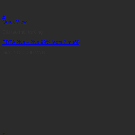
+
Quick View
Cải tạo môi trường
EDTA 2Na – 2Na 99% (edta 2 muối)
Giá:
2.130.000
VNĐ
+