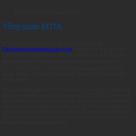
EDTA là gì? Ứng dụng ra sao?
Tổng quan EDTA
EDTA hay còn được biết đến với tên đầy đủ là
Ethylenediaminetetraacetic Acid
. Đây là một hợp chất hữu
cơ có khả năng tạo phức với cái ion kim loại. EDTA hoạt
2+
động bằng cách tạo phức với các ion kim loại như Fe
,
2+
2+
2+
Ca
, Mg
, Mn
,… Và giữ chúng trong dạng phức bền
vững, không cho chúng gây ra các phản ứng khác không
mong muốn.
Nhờ khả năng tạo liên kết với các kim loại nặng, ổn định và
độ cứng và kiểm soát chất lượng nước. EDTA trở thành một
trong những hóa chất cực kỳ quan trọng trong các hệ thống
xử lý và sản xuất hiện nay. Hiện nay, EDTA có rất nhiều loại
muối khác nhau. Nhưng phổ biến nhất trong số đó chính là
EDTA 2Na và EDTA 4Na. Mỗi loại có đặc tính riêng và phù
hợp với từng ứng dụng cụ thể.