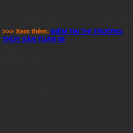
Liên kết nuôi trồng thủy sản tạo nguồn thu nhập ổn định
>>> Xem thêm:
ĐIỂM TIN THỊ TRƯỜNG
THỦY SẢN TUẦN 48
Nguồn:
Báo Bà Rịa – Vũng Tàu
Báo Tây Ninh
Báo Quảng Bình
Tạp chí Thủy sản Việt Nam