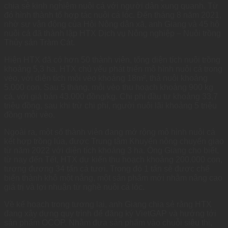
chia sẻ kinh nghiệm nuôi cá với người dân xung quanh. Từ
đó hình thành tổ hợp tác nuôi cá lóc. Đến tháng 8 năm 2021,
nhờ sự vận động của Hội Nông dân xã, anh Giang và 45 hộ
nuôi cá đã thành lập HTX Dịch vụ Nông nghiệp – Nuôi trồng
Thủy sản Tràm Cát.
Hiện HTX đã có hơn 50 thành viên, tổng diện tích nuôi trồng
khoảng 5,3 ha. HTX chủ yếu phát triển mô hình nuôi cá trong
vèo, với diện tích mỗi vèo khoảng 18m², thả nuôi khoảng
5.000 con. Sau 5 tháng, mỗi vèo thu hoạch khoảng 900 kg
cá, với giá bán 43.000 đồng/kg. Chi phí đầu tư khoảng 33,7
triệu đồng, sau khi trừ chi phí, người nuôi lãi khoảng 5 triệu
đồng mỗi vèo.
Ngoài ra, một số thành viên đang mở rộng mô hình nuôi cá
kết hợp trồng lúa, được Trung tâm Khuyến nông chuyển giao
từ năm 2022 với diện tích khoảng 3 ha. Ông Giang cho biết,
từ nay đến Tết, HTX dự kiến thu hoạch khoảng 200.000 con,
tương đương 34 tấn cá tươi. Trong đó 1 tấn sẽ được chế
biến thành khô một nắng, một sản phẩm mới nhằm nâng cao
giá trị và lợi nhuận từ nghề nuôi cá lóc.
Về kế hoạch trong tương lai, anh Giang chia sẻ rằng HTX
đang xây dựng quy trình để đăng ký VietGAP và hướng tới
sản phẩm OCOP. Nhằm đưa sản phẩm vào chuỗi siêu thị,