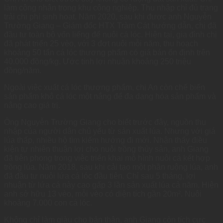
làm công nhân trong khu công nghiệp. Thu nhập chỉ đủ trang
trải chi phí sinh hoạt. Năm 2020, sau khi được anh Nguyễn
Trường Giang – Giám đốc HTX Tràm Cát hướng dẫn, chị đã
đầu tư toàn bộ vốn liếng để nuôi cá lóc. Hiện tại, gia đình chị
đã phát triển 25 vèo, với 3 đợt nuôi mỗi năm, thu hoạch
khoảng 50 tấn cá lóc thương phẩm có giá bán ổn định trên
40.000 đồng/kg. Ước tính lợi nhuận khoảng 250 triệu
đồng/năm.
Ngoài việc xuất cá lóc thương phẩm, chị An còn chế biến
sản phẩm khô cá lóc một nắng để đa dạng hóa sản phẩm và
nâng cao giá trị.
Ông Nguyễn Trường Giang cho biết trước đây, nguồn thu
nhập của người dân chủ yếu từ sản xuất lúa. Nhưng với giá
lúa thấp, nhiều hộ tìm kiếm hướng đi mới. Nhận thấy điều
kiện tự nhiên thuận lợi cho nuôi trồng thủy sản, anh Giang
đã tiên phong trong việc triển khai mô hình nuôi cá kết hợp
trồng lúa. Năm 2018, sau khi cải tạo một phần ruộng lúa, anh
đã đầu tư nuôi lứa cá lóc đầu tiên. Chỉ sau 5 tháng, lợi
nhuận từ lứa cá này cao gấp 3 lần sản xuất lúa cả năm. Hiện
anh sở hữu 13 vèo, mỗi vèo có diện tích gần 20m². Nuôi
khoảng 7.000 con cá lóc.
Không chỉ làm giàu cho bản thân, anh Giang còn tích cực