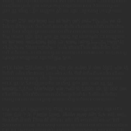
Trong những năm gần đây, với việc triển khai Chương trình
mục tiêu quốc gia xây dựng nông thôn mới. Nhiều người
dân đã dũng cảm chuyển đổi cơ cấu cây trồng và vật nuôi.
Phước Chỉ, một trong hai xã biên giới phía Tây của thị xã
Trảng Bàng, có địa hình trũng thấp và nhiều kênh rạch đan
xen. Đời sống người dân nơi đây chủ yếu dựa vào cây lúa.
Tuy nhiên, gần đây, việc áp dụng mô hình nuôi cá trong vèo
và kết hợp nuôi trồng thủy sản trong ruộng lúa của Hợp tác
xã Dịch vụ Nông nghiệp – Nuôi trồng Thủy sản Tràm Cát
(HTX Tràm Cát) đã mang lại hiệu quả kinh tế cao, giúp nâng
cao đời sống cho các hộ gia đình.
HTX Tràm Cát được thành lập vào tháng 9 năm 2021, với 45
thành viên, tập trung vào sản xuất, chế biến thủy sản và các
sản phẩm từ thủy sản. Đến nay, sau hơn 3 năm phát triển,
HTX đã có 53 thành viên và tổng diện tích nuôi cá đạt
khoảng 5,3 ha. Mỗi thành viên nuôi từ 5.000 đến 10.000 con
cá giống. Với thời gian nuôi trung bình từ 5 đến 6 tháng,
mang lại lợi nhuận giúp nhiều hộ gia đình thoát nghèo.
Gia đình bà Nguyễn Thị Thúy An, một thành viên của HTX
Tràm Cát ở ấp Phước Long, đã tận dụng diện tích mặt nước
tại kênh Rạch Tràm để đầu tư gần 25 vèo nuôi cá lóc thịt.
Sau hơn 3 năm, đời sống kinh tế gia đình chị đã dần ổn định.
Chị An cho biết trước đây không có ruộng đất sản xuất. Chị