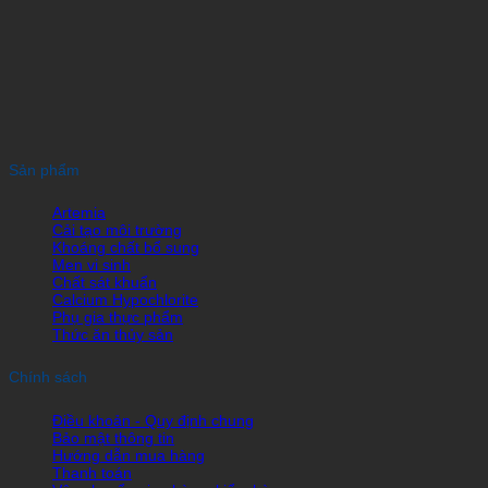
Sản phẩm
Artemia
Cải tạo môi trường
Khoáng chất bổ sung
Men vi sinh
Chất sát khuẩn
Calcium Hypochlorite
Phụ gia thực phẩm
Thức ăn thủy sản
Chính sách
Điều khoản - Quy định chung
Bảo mật thông tin
Hướng dẫn mua hàng
Thanh toán