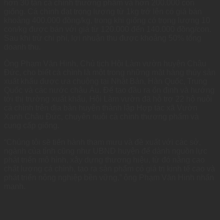
hơn 30 tấn cá chình thương phẩm và hơn 200.000 con
giống. Cá chình đạt trọng lượng từ 1kg trở lên có giá bán
khoảng 400.000 đồng/kg, trong khi giống có trọng lượng 10
con/kg được bán với giá từ 120.000 đến 140.000 đồng/con.
Sau khi trừ chi phí, lợi nhuận thu được khoảng 50% tổng
doanh thu.
Ông Phạm Văn Hinh, Chủ tịch Hội Làm vườn huyện Châu
Đức, cho biết cá chình là một trong những mặt hàng thủy sản
xuất khẩu được ưa chuộng tại Nhật Bản, Hàn Quốc, Trung
Quốc và các nước châu Âu. Để tạo đầu ra ổn định và hướng
tới thị trường xuất khẩu, Hội Làm vườn đã hỗ trợ 22 hộ nuôi
cá chình trên địa bàn huyện thành lập Hợp tác xã Vườn
Xanh Châu Đức, chuyên nuôi cá chình thương phẩm và
cung cấp giống.
“Chúng tôi sẽ tiến hành tham mưu và đề xuất với các sở,
ngành của tỉnh cũng như UBND huyện để dành nguồn lực
phát triển mô hình, xây dựng thương hiệu, từ đó nâng cao
chất lượng cá chình, tạo ra sản phẩm có giá trị kinh tế cao và
phát triển nông nghiệp bền vững,” ông Phạm Văn Hinh nhấn
mạnh.