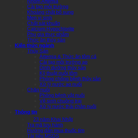
Nhóm Artemia
Cải tạo môi trường
Khoáng chất bổ sung
Men vi sinh
Chất sát khuẩn
Calcium Hypochlorite
Phụ gia thực phẩm
Thức ăn thủy sản
Kiến thức ngành
Thủy Sản
Artemia & Thức ăn tôm cá
Cải tạo môi trường ao
Dinh dưỡng thủy sản
Kỹ thuật nuôi tôm
Phòng chống bệnh thủy sản
Xử lý nước ao nuôi
Chăn nuôi
Phòng bệnh vật nuôi
Vệ sinh chuồng trại
Xử lý nước thải chăn nuôi
Thông tin
23 năm Khai Nhật
Tra mã lưu hành
Hướng dẫn mua thuốc tím
Tài liệu MSDS