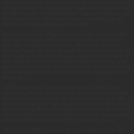
internet, anh Khiêm nhận thấy rằng nuôi cá chình nước ngọt
có hiệu quả kinh tế cao, trong khi nguồn thức ăn lại dễ dàng
tìm kiếm. Sau khi thử nghiệm thành công, anh đã đầu tư vào
hệ thống lọc nước, xây dựng bể nuôi và mở rộng quy mô
nuôi cá chình thương phẩm từ năm 2020.
Khu vực nuôi chình giống và thương phẩm của anh Khiêm
được xây dựng trên diện tích khoảng 7.000m² với 15 bể
nuôi. Để cá phát triển khỏe mạnh, môi trường nước cần
được giữ sạch, đây là yếu tố quyết định. Nước thải từ các bể
nuôi được xử lý qua hệ thống lắng và lọc tuần hoàn bằng vi
sinh để tái sử dụng cho việc nuôi cá lăng và cá rô phi, giúp
giảm ô nhiễm nước và bảo vệ môi trường. Anh cũng thường
xuyên hút sạch thức ăn thừa và cặn bã để ngăn ngừa bệnh
tật cho cá.
“Mỗi lần thay nước, tôi thường thay khoảng 30% lượng
nước trong bể. Việc thay nước cần phải thực hiện cẩn thận,
kết hợp cấp và thoát nước nhẹ nhàng, tránh làm cá bị sốc.
Không nên thay nước ngay sau khi cho cá ăn vì điều này có
thể ảnh hưởng đến quá trình tiêu hóa. Thức ăn cho cá chình
cần tươi sống, và tôi thường trộn thêm vitamin cùng men tiêu
hóa để đạt tỷ lệ sống lên tới 95%,” anh Khiêm chia sẻ.
Mỗi năm, gia đình anh cung cấp cho thương lái từ các tỉnh