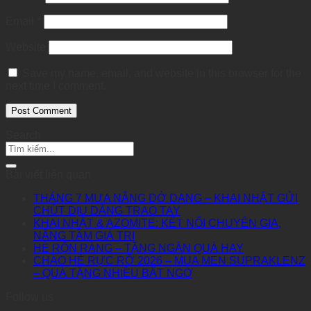
Email
*
Website
Save my name, email, and website in this browser for the
next time I comment.
Search
Bài viết liên quan
THÁNG 7 MƯA NẮNG DỞ DANG – KHAI NHẬT GỬI
CHÚT DỊU DÀNG TRAO TAY
KHAI NHẬT & AZOMITE: KẾT NỐI CHUYÊN GIA,
NÂNG TẦM GIÁ TRỊ
HÈ RỘN RÀNG – TẶNG NGÀN QUÀ HAY
CHÀO HÈ RỰC RỠ 2026 – MUA MEN SUPRAKLENZ
– QUÀ TẶNG NHIỀU BẤT NGỜ
Follow us