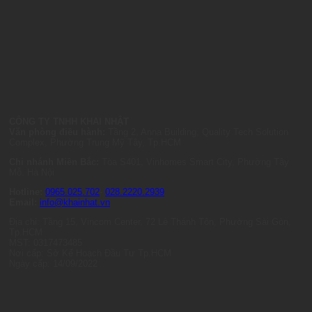
CÔNG TY TNHH KHAI NHẬT
Văn phòng điều hành:
Tầng 2, Anna Building, Quality Tech Solution
Complex, Phường Trung Mỹ Tây, Tp.HCM
Chi nhánh Miền Bắc:
Tòa S401, Vinhomes Smart City, Phường Tây
Mỗ, Hà Nội
Hotline:
0965.025.702
-
028.2220.2939
Email:
info@khainhat.vn
Địa chỉ: Tầng 15, Vincom Center, 72 Lê Thánh Tôn, Phường Sài Gòn,
Tp.HCM
MST: 0317473485
Nơi cấp: Sở Kế Hoạch Đầu Tư Tp.HCM
Ngày cấp: 14/09/2022