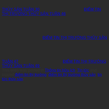
THỦY SẢN TUẦN 30
ĐIỂM TIN
THỊ TRƯỜNG THỦY SẢN TUẦN 46
ĐIỂM TIN THỊ TRƯỜNG THỦY SẢN
TUẦN 47
ĐIỂM TIN THỊ TRƯỜNG
THỦY SẢN TUẦN 49
This entry was posted in
Thông tin hữu ích
,
Tin tức
and
tagged
điểm tin thị trường
,
điểm tin thị trường thủy sản
,
tin
tức thủy sản
.