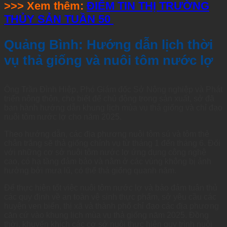
>>> Xem thêm:
ĐIỂM TIN THỊ TRƯỜNG
THỦY SẢN TUẦN 50
Quảng Bình: Hướng dẫn lịch thời
vụ thả giống và nuôi tôm nước lợ
Ông Trần Đình Hiệp, Phó Giám đốc Sở Nông nghiệp và Phát
triển nông thôn, cho biết để chủ động trong sản xuất, sở đã
ban hành hướng dẫn khung lịch mùa vụ thả giống và chỉ đạo
nuôi tôm nước lợ cho năm 2025.
Theo hướng dẫn, các địa phương nuôi tôm sú và tôm thẻ
chân trắng sẽ thả giống chính vụ từ tháng 1 đến tháng 6. Đối
với những cơ sở nuôi tôm nước lợ ứng dụng công nghệ
cao, có hạ tầng đảm bảo và nằm ở các vùng không bị ảnh
hưởng bởi mưa lũ, có thể thả giống quanh năm.
Để thực hiện tốt việc nuôi tôm nước lợ và bảo đảm tuân thủ
các quy định về an toàn vệ sinh thực phẩm, sở yêu cầu các
huyện ven biển, thị xã và thành phố chỉ đạo các địa phương
căn cứ vào khung lịch mùa vụ thả giống năm 2025. Đồng
thời, khuyến khích các cơ sở nuôi thực hiện quy trình nuôi