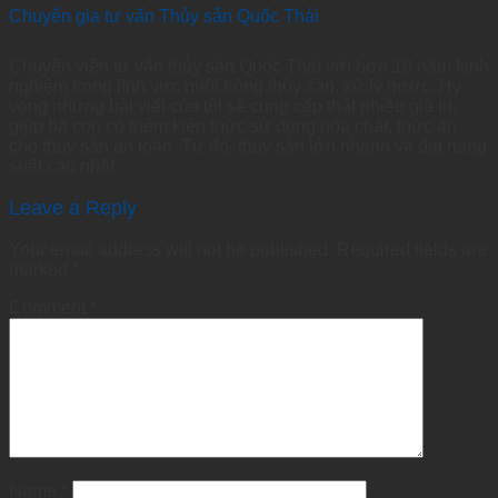
Chuyên gia tư vấn Thủy sản Quốc Thái
Chuyên viên tư vấn thủy sản Quốc Thái với hơn 10 năm kinh
nghiệm trong lĩnh vực nuôi trồng thủy sản, xử lý nước. Hy
vọng những bài viết của tôi sẽ cung cấp thật nhiều giá trị,
giúp bà con có thêm kiến thức sử dụng hóa chất, thức ăn
cho thủy sản an toàn. Từ đó, thủy sản lớn nhanh và đạt năng
suất cao nhất
Leave a Reply
Your email address will not be published.
Required fields are
marked
*
Comment
*
Name
*