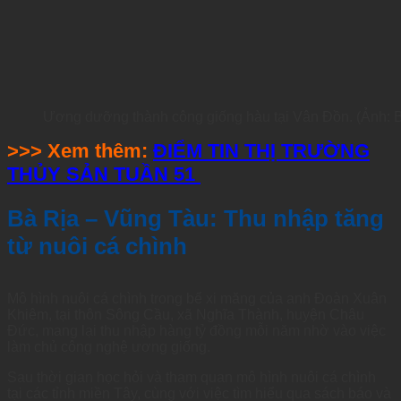
Ương dưỡng thành công giống hàu tại Vân Đồn. (Ảnh: 
>>> Xem thêm:
ĐIỂM TIN THỊ TRƯỜNG
THỦY SẢN TUẦN 51
Bà Rịa – Vũng Tàu: Thu nhập tăng
từ nuôi cá chình
Mô hình nuôi cá chình trong bể xi măng của anh Đoàn Xuân
Khiêm, tại thôn Sông Cầu, xã Nghĩa Thành, huyện Châu
Đức, mang lại thu nhập hàng tỷ đồng mỗi năm nhờ vào việc
làm chủ công nghệ ương giống.
Sau thời gian học hỏi và tham quan mô hình nuôi cá chình
tại các tỉnh miền Tây, cùng với việc tìm hiểu qua sách báo và