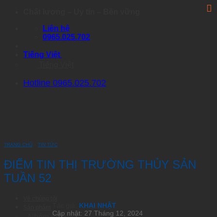
Skip
Chất lượng – Uy tín – Bền vững
to
Liên hệ
content
0965.025.702
Tiếng Việt
Tiếng Việt
Hotline 0965.025.702
TRANG CHỦ
›
TIN TỨC
ĐIỂM TIN THỊ TRƯỜNG THỦY SẢN
TUẦN 52
Về chúng tôi
Tác giả:
KHAI NHẬT
Sản phẩm
Cập nhật: 27 Tháng 12, 2024
Nhóm Artemia