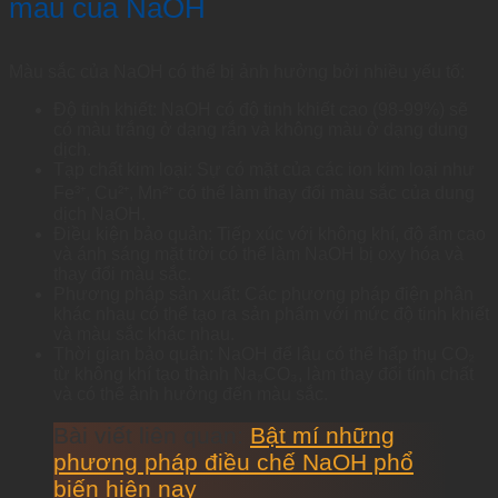
màu của NaOH
Màu sắc của NaOH có thể bị ảnh hưởng bởi nhiều yếu tố:
Độ tinh khiết: NaOH có độ tinh khiết cao (98-99%) sẽ
có màu trắng ở dạng rắn và không màu ở dạng dung
dịch.
Tạp chất kim loại: Sự có mặt của các ion kim loại như
Fe³⁺, Cu²⁺, Mn²⁺ có thể làm thay đổi màu sắc của dung
dịch NaOH.
Điều kiện bảo quản: Tiếp xúc với không khí, độ ẩm cao
và ánh sáng mặt trời có thể làm NaOH bị oxy hóa và
thay đổi màu sắc.
Phương pháp sản xuất: Các phương pháp điện phân
khác nhau có thể tạo ra sản phẩm với mức độ tinh khiết
và màu sắc khác nhau.
Thời gian bảo quản: NaOH để lâu có thể hấp thụ CO₂
từ không khí tạo thành Na₂CO₃, làm thay đổi tính chất
và có thể ảnh hưởng đến màu sắc.
Bài viết liên quan:
Bật mí những
phương pháp điều chế NaOH phổ
biến hiện nay