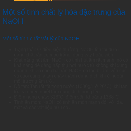
Một số tính chất lý hóa đặc trưng của
NaOH
Một số tính chất vật lý của NaOH
Trạng thái: Ở điều kiện thường, NaOH tồn tại dưới
dạng chất rắn có màu trắng, dạng vảy hoặc viên
Khả năng hút ẩm: NaOH có tính hút ẩm rất mạnh, nó có
khả năng dễ dàng hấp thụ hơi nước từ không khí xung
quanh, khiến cho chất rắn NaOH có thể bị ẩm, vón cục
và cuối cùng là tan chảy thành dung dịch khi ở ngoài
môi trường ẩm ướt.
Độ tan: Tan rất tốt trong nước (1080g/L ở 20°C), khi tan
tỏa ra nhiều nhiệt làm dung dịch nóng lên.
Điểm nóng chảy: 318°C, điểm sôi: Khoảng 1388°C
Tính ăn mòn: NaOH có tính ăn mòn mạnh đối với da,
mắt và các vật liệu hữu cơ.