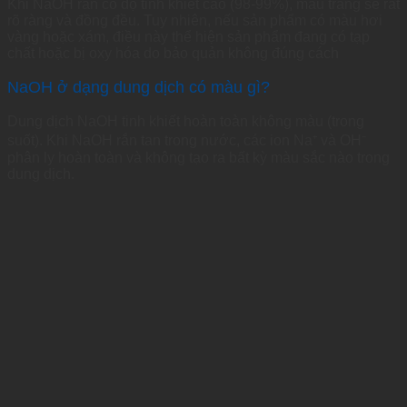
Khi NaOH rắn có độ tinh khiết cao (98-99%), màu trắng sẽ rất
rõ ràng và đồng đều. Tuy nhiên, nếu sản phẩm có màu hơi
vàng hoặc xám, điều này thể hiện sản phẩm đang có tạp
chất hoặc bị oxy hóa do bảo quản không đúng cách
NaOH ở dạng dung dịch có màu gì?
Dung dịch NaOH tinh khiết hoàn toàn không màu (trong
suốt). Khi NaOH rắn tan trong nước, các ion Na⁺ và OH⁻
phân ly hoàn toàn và không tạo ra bất kỳ màu sắc nào trong
dung dịch.