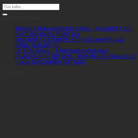
Search
Bài viết liên quan
THÁNG 7 MƯA NẮNG DỞ DANG – KHAI NHẬT GỬI
CHÚT DỊU DÀNG TRAO TAY
KHAI NHẬT & AZOMITE: KẾT NỐI CHUYÊN GIA,
NÂNG TẦM GIÁ TRỊ
HÈ RỘN RÀNG – TẶNG NGÀN QUÀ HAY
CHÀO HÈ RỰC RỠ 2026 – MUA MEN SUPRAKLENZ
– QUÀ TẶNG NHIỀU BẤT NGỜ
Follow us