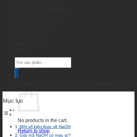
Tài liệu MSDS
Tra cứu Artemia O.S.I.
Khuyến mãi
Hoạt động công ty
Thông tin hữu ích
Minigame
Tuyển dụng
Tuyển đại lý
Liên hệ
Products
search
Giải đáp thắc mắc NaOH có màu gì? (Nguồn: Ảnh sưu t
Mục lục
No products in the cart.
Một số kiến thức về NaOH
Return to shop
Giải mã NaOH có màu gì?