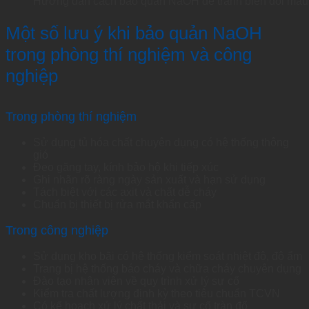
Hướng dẫn cách bảo quản NaOH để tránh biến đổi màu 
Một số lưu ý khi bảo quản NaOH
trong phòng thí nghiệm và công
nghiệp
Trong phòng thí nghiệm
Sử dụng tủ hóa chất chuyên dụng có hệ thống thông
gió
Đeo găng tay, kính bảo hộ khi tiếp xúc
Ghi nhãn rõ ràng ngày sản xuất và hạn sử dụng
Tách biệt với các axit và chất dễ cháy
Chuẩn bị thiết bị rửa mắt khẩn cấp
Trong công nghiệp
Sử dụng kho bãi có hệ thống kiểm soát nhiệt độ, độ ẩm
Trang bị hệ thống báo cháy và chữa cháy chuyên dụng
Đào tạo nhân viên về quy trình xử lý sự cố
Kiểm tra chất lượng định kỳ theo tiêu chuẩn TCVN
Có kế hoạch xử lý chất thải và sự cố tràn đổ