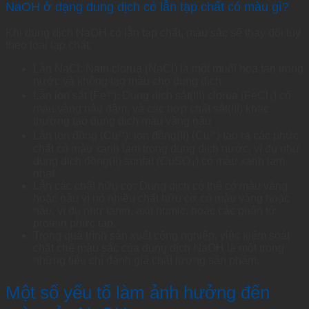
NaOH ở dạng dung dịch có lẫn tạp chất có màu gì?
Khi dung dịch NaOH có lẫn tạp chất, màu sắc sẽ thay đổi tùy
theo loại tạp chất:
Lẫn NaCl: Natri clorua (NaCl) là một muối hòa tan trong
nước và không tạo màu cho dung dịch
Lẫn ion sắt (Fe³⁺): Dung dịch sắt(III) clorua (FeCl₃) có
màu vàng nâu đậm, và các hợp chất sắt(III) khác
thường tạo dung dịch màu vàng nâu
Lẫn ion đồng (Cu²⁺): ion đồng(II) (Cu²⁺) tạo ra các phức
chất có màu xanh lam trong dung dịch nước, ví dụ như
dung dịch đồng(II) sunfat (CuSO₄) có màu xanh lam
nhạt.
Lẫn các chất hữu cơ: Dung dịch có thể có màu vàng
hoặc nâu vì nó nhiều chất hữu cơ có màu vàng hoặc
nâu, ví dụ như tanin, axit humic, hoặc các phân tử
protein phức tạp.
Trong quá trình sản xuất công nghiệp, việc kiểm soát
chặt chẽ màu sắc của dung dịch NaOH là một trong
những tiêu chí đánh giá chất lượng sản phẩm.
Một số yếu tố làm ảnh hưởng đến