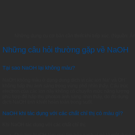
Những dụng cụ cơ bản cần thiết khi tiếp xúc. (Nguồn: Ả
Những câu hỏi thường gặp về NaOH
Tại sao NaOH lại không màu?
NaOH không màu ở dạng dung dịch vì các ion Na⁺ và OH⁻
không hấp thụ ánh sáng trong vùng phổ nhìn thấy. Cấu trúc
electron của các ion này không có chuyển mức năng lượng
phù hợp để hấp thụ photon ánh sáng nhìn thấy, do đó dung
dịch NaOH tinh khiết hoàn toàn trong suốt.
NaOH khi tác dụng với các chất chỉ thị có màu gì?
Khi NaOH tác dụng với các chất chỉ thị:
Quỳ tím: NaOH làm quỳ tím hóa xanh vì nó là một dung