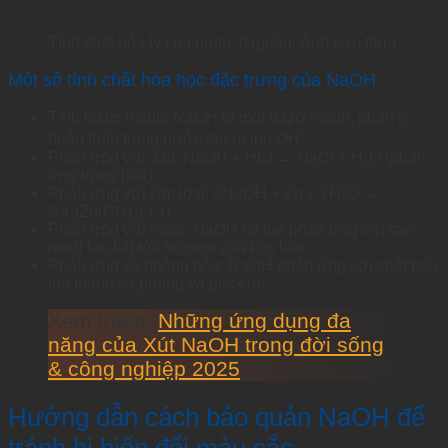
Tính chất hóa lý của naoh. (Nguồn: Ảnh sưu tầm)
Một số tính chất hóa học đặc trưng của NaOH
Tính bazơ mạnh: NaOH là một bazơ mạnh, phân ly
hoàn toàn trong nước tạo ra ion OH⁻.
Phản ứng với axit: NaOH + HCl → NaCl + H₂O (phản
ứng trung hòa)
Phản ứng với kim loại: 2NaOH + Zn + 2H₂O →
Na₂[Zn(OH)₄] + H₂
Phản ứng với muối: NaOH có thể phản ứng với các
muối tạo kết tủa hidroxit của kim loại.
Phản ứng xà phòng hóa: NaOH phản ứng với chất béo
tạo thành xà phòng và glycerol.
Xem thêm:
Những ứng dụng đa
năng của Xút NaOH trong đời sống
& công nghiệp 2025
Hướng dẫn cách bảo quản NaOH để