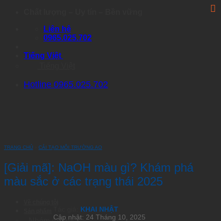
Skip
Chất lượng – Uy tín – Bền vững
to
Liên hệ
content
0965.025.702
Tiếng Việt
Tiếng Việt
Hotline 0965.025.702
TRANG CHỦ
›
CẢI TẠO MÔI TRƯỜNG AO
[Giải mã]: NaOH màu gì? Khám phá
màu sắc ở các trạng thái 2025
Về chúng tôi
Tác giả:
KHAI NHẬT
Sản phẩm
Cập nhật: 24 Tháng 10, 2025
Nhóm Artemia