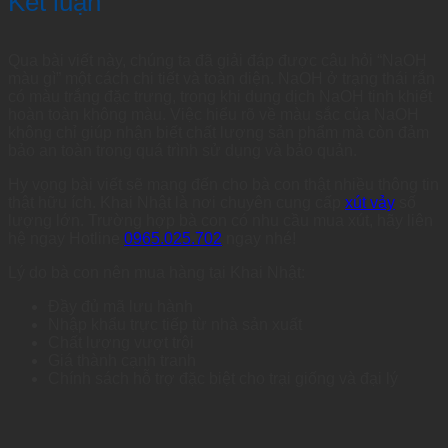
Kết luận
Qua bài viết này, chúng ta đã giải đáp được câu hỏi “NaOH
màu gì” một cách chi tiết và toàn diện. NaOH ở trạng thái rắn
có màu trắng đặc trưng, trong khi dung dịch NaOH tinh khiết
hoàn toàn không màu. Việc hiểu rõ về màu sắc của NaOH
không chỉ giúp nhận biết chất lượng sản phẩm mà còn đảm
bảo an toàn trong quá trình sử dụng và bảo quản.
Hy vọng bài viết sẽ mang đến cho bà con thật nhiều thông tin
thật hữu ích. Khai Nhật là nơi chuyên cung cấp
xút vảy
số
lượng lớn. Trường hợp bà con có nhu cầu mua xút, hãy liên
hệ ngay Hotline
0965.025.702
ngay nhé!
Lý do bà con nên mua hàng tại Khai Nhật:
Đầy đủ mã lưu hành
Nhập khẩu trực tiếp từ nhà sản xuất
Chất lượng vượt trội
Giá thành cạnh tranh
Chính sách hỗ trợ đặc biệt cho trại giống và đại lý