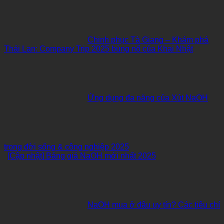
Chinh phục Tà Giang – Khám phá
Thái Lan: Company Trip 2025 bùng nổ của Khai Nhật
Ứng dụng đa năng của Xút NaOH
trong đời sống & công nghiệp 2025
[Cập nhật] Bảng giá NaOH mới nhất 2025
NaOH mua ở đâu uy tín? Các tiêu chí