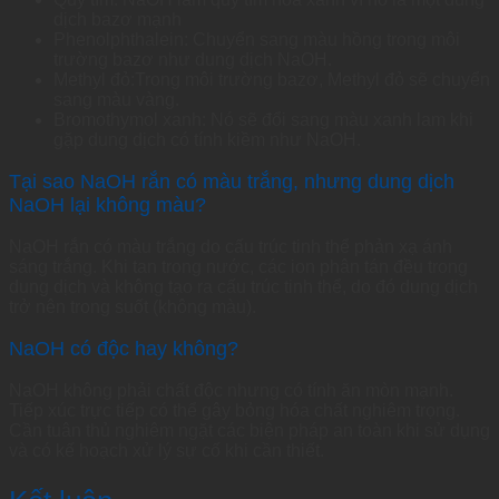
dịch bazơ mạnh
Phenolphthalein: Chuyển sang màu hồng trong môi
trường bazơ như dung dịch NaOH.
Methyl đỏ:Trong môi trường bazơ, Methyl đỏ sẽ chuyển
sang màu vàng.
Bromothymol xanh: Nó sẽ đổi sang màu xanh lam khi
gặp dung dịch có tính kiềm như NaOH.
Tại sao NaOH rắn có màu trắng, nhưng dung dịch
NaOH lại không màu?
NaOH rắn có màu trắng do cấu trúc tinh thể phản xạ ánh
sáng trắng. Khi tan trong nước, các ion phân tán đều trong
dung dịch và không tạo ra cấu trúc tinh thể, do đó dung dịch
trở nên trong suốt (không màu).
NaOH có độc hay không?
NaOH không phải chất độc nhưng có tính ăn mòn mạnh.
Tiếp xúc trực tiếp có thể gây bỏng hóa chất nghiêm trọng.
Cần tuân thủ nghiêm ngặt các biện pháp an toàn khi sử dụng
và có kế hoạch xử lý sự cố khi cần thiết.