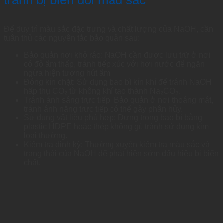
tránh bị biến đổi màu sắc
Để duy trì màu sắc đặc trưng và chất lượng của NaOH, cần
tuân thủ các nguyên tắc bảo quản sau:
Bảo quản nơi khô ráo: NaOH cần được lưu trữ ở nơi
có độ ẩm thấp, tránh tiếp xúc với hơi nước để ngăn
ngừa hiện tượng hút ẩm.
Đóng kín chặt: Sử dụng bao bì kín khí để tránh NaOH
hấp thụ CO₂ từ không khí tạo thành Na₂CO₃.
Tránh ánh sáng trực tiếp: Bảo quản ở nơi thoáng mát,
tránh ánh nắng trực tiếp có thể gây phân hủy.
Sử dụng vật liệu phù hợp: Đựng trong bao bì bằng
plastic HDPE hoặc thép không gỉ, tránh sử dụng kim
loại thường.
Kiểm tra định kỳ: Thường xuyên kiểm tra màu sắc và
trạng thái của NaOH để phát hiện sớm dấu hiệu bị biến
chất.