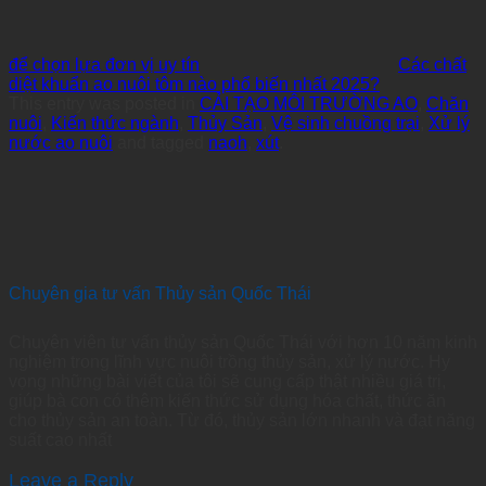
để chọn lựa đơn vị uy tín
Các chất
diệt khuẩn ao nuôi tôm nào phổ biến nhất 2025?
This entry was posted in
CẢI TẠO MÔI TRƯỜNG AO
,
Chăn
nuôi
,
Kiến thức ngành
,
Thủy Sản
,
Vệ sinh chuồng trại
,
Xử lý
nước ao nuôi
and tagged
naoh
,
xút
.
Chuyên gia tư vấn Thủy sản Quốc Thái
Chuyên viên tư vấn thủy sản Quốc Thái với hơn 10 năm kinh
nghiệm trong lĩnh vực nuôi trồng thủy sản, xử lý nước. Hy
vọng những bài viết của tôi sẽ cung cấp thật nhiều giá trị,
giúp bà con có thêm kiến thức sử dụng hóa chất, thức ăn
cho thủy sản an toàn. Từ đó, thủy sản lớn nhanh và đạt năng
suất cao nhất
Leave a Reply