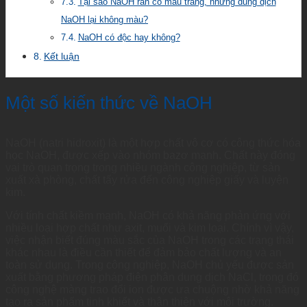
Tại sao NaOH rắn có màu trắng, nhưng dung dịch
NaOH lại không màu?
NaOH có độc hay không?
Kết luận
Một số kiến thức về NaOH
NaOH (natri hidroxit) là một hợp chất vô cơ có công thức hóa
học NaOH, được xếp vào nhóm bazơ mạnh. Chất này đóng
vai trò quan trọng trong nhiều ngành công nghiệp, từ sản
xuất xà phòng, chất tẩy rửa đến công nghiệp giấy và luyện
kim.
Với tính chất kiềm mạnh, NaOH có khả năng phản ứng với
nhiều loại hợp chất như axit, muối và kim loại. Chính vì vậy,
việc nhận biết đúng màu sắc của NaOH trong các trạng thái
khác nhau là điều cần thiết để đảm bảo chất lượng và an
toàn sử dụng. Trong công nghiệp, NaOH chủ yếu được sản
xuất bằng phương pháp điện phân dung dịch NaCl, trong đó
công nghệ màng trao đổi ion được ưa chuộng nhờ khả năng
tạo ra sản phẩm tinh khiết và thân thiện với môi trường.