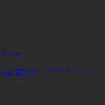
+
Quick View
Cải tạo môi trường
Xút vảy Grasim Ấn Độ – NaOH>99% – Sodium Hydroxit –
Caustic Soda Flakes
Giá:
930.000
VNĐ