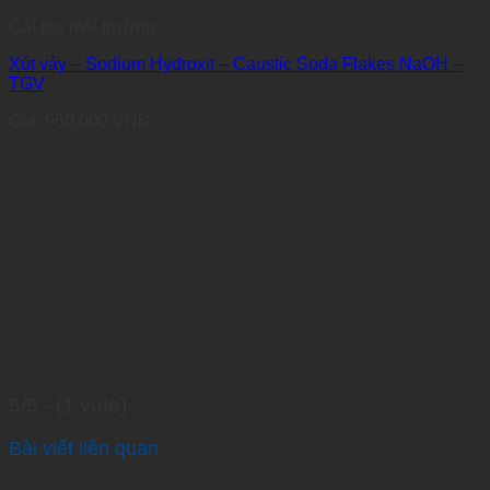
Cải tạo môi trường
Xút vảy – Sodium Hydroxit – Caustic Soda Flakes NaOH –
TGV
Giá:
950.000
VNĐ
5/5 - (1 vote)
Bài viết liên quan