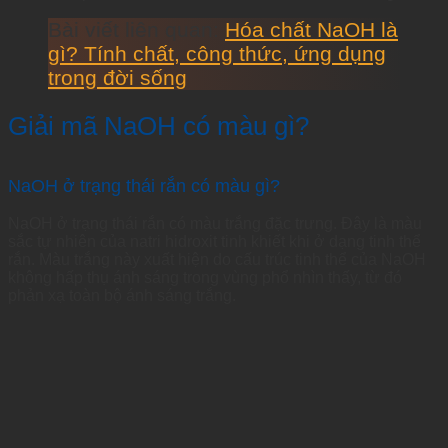
Bài viết liên quan:
Hóa chất NaOH là
gì? Tính chất, công thức, ứng dụng
trong đời sống
Giải mã NaOH có màu gì?
NaOH ở trạng thái rắn có màu gì?
NaOH ở trạng thái rắn có màu trắng đặc trưng. Đây là màu
sắc tự nhiên của natri hidroxit tinh khiết khi ở dạng tinh thể
rắn. Màu trắng này xuất hiện do cấu trúc tinh thể của NaOH
không hấp thụ ánh sáng trong vùng phổ nhìn thấy, từ đó
phản xạ toàn bộ ánh sáng trắng.