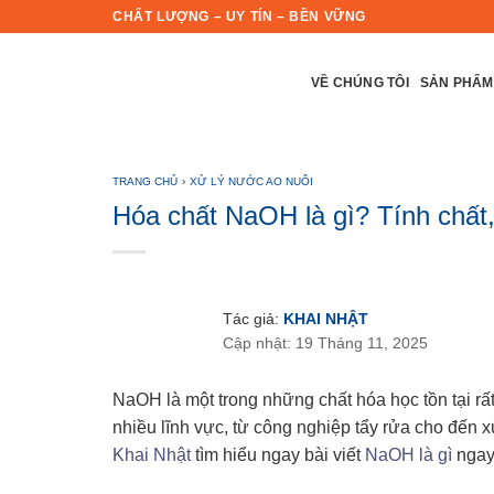
Skip
CHẤT LƯỢNG – UY TÍN – BỀN VỮNG
to
content
VỀ CHÚNG TÔI
SẢN PHẨM
TRANG CHỦ
›
XỬ LÝ NƯỚC AO NUÔI
Hóa chất NaOH là gì? Tính chất,
Tác giả:
KHAI NHẬT
Cập nhật: 19 Tháng 11, 2025
NaOH là một trong những chất hóa học tồn tại rấ
nhiều lĩnh vực, từ công nghiệp tẩy rửa cho đến 
Khai Nhật
tìm hiểu ngay bài viết
NaOH là gì
ngay