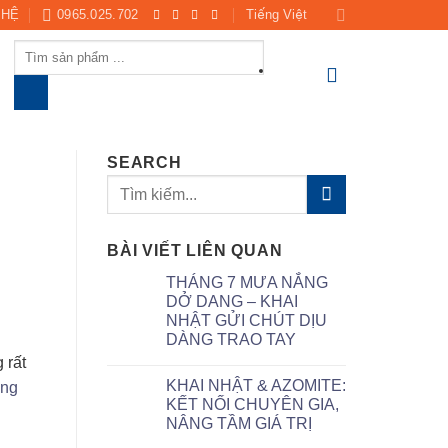
 HỆ
0965.025.702
Tiếng Việt
Products
search
SEARCH
BÀI VIẾT LIÊN QUAN
THÁNG 7 MƯA NẮNG
DỞ DANG – KHAI
NHẬT GỬI CHÚT DỊU
DÀNG TRAO TAY
 rất
KHAI NHẬT & AZOMITE:
ng
KẾT NỐI CHUYÊN GIA,
NÂNG TẦM GIÁ TRỊ