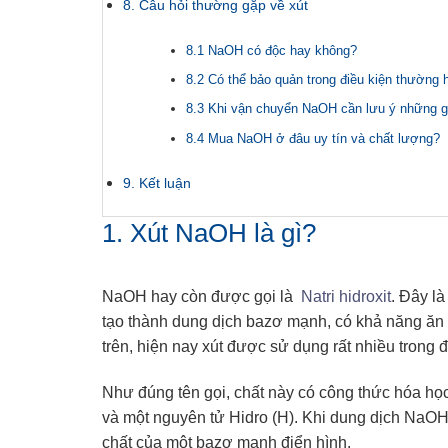
8. Câu hỏi thường gặp về xút
8.1 NaOH có độc hay không?
8.2 Có thể bảo quản trong điều kiện thường
8.3 Khi vận chuyển NaOH cần lưu ý những g
8.4 Mua NaOH ở đâu uy tín và chất lượng?
9. Kết luận
1. Xút NaOH là gì?
NaOH hay còn được gọi là
Natri hidroxit
. Đây l
tạo thành dung dịch bazơ mạnh, có khả năng ăn
trên, hiện nay xút được sử dụng rất nhiều trong 
Như đúng tên gọi, chất này có công thức hóa họ
và một nguyên tử Hidro (H). Khi dung dịch NaOH 
chất của một bazơ mạnh điển hình.