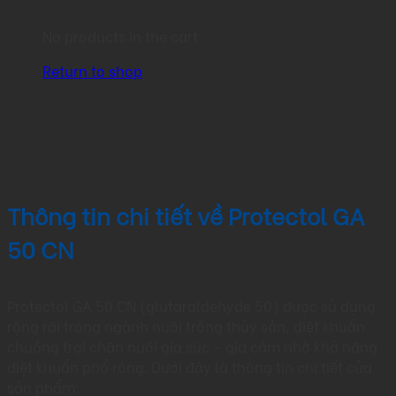
No products in the cart.
Return to shop
Thông tin chi tiết về Protectol GA
50 CN
Protectol GA 50 CN (glutaraldehyde 50) được sử dụng
rộng rãi trong ngành nuôi trồng thủy sản, diệt khuẩn
chuồng trại chăn nuôi gia súc – gia cầm nhờ khả năng
diệt khuẩn phổ rộng. Dưới đây là thông tin chi tiết của
sản phẩm: