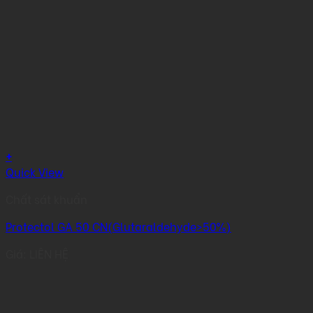
+
Quick View
Chất sát khuẩn
Protectol GA 50 CN(Glutaraldehyde>50%)
Giá: LIÊN HỆ