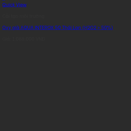
Quick View
Cải tạo môi trường
Oxy già AQUA INTEROX 50 Thái Lan (H2O2 > 50%)
Giá:
1.088.000
VNĐ