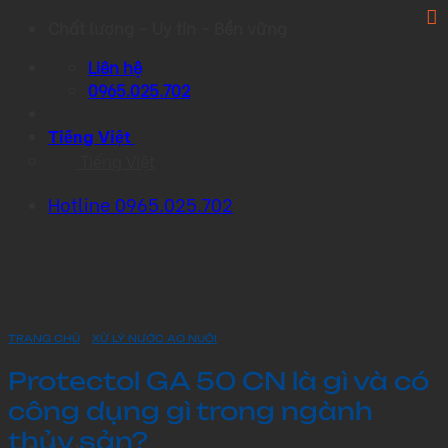
Skip
Chất lượng – Uy tín – Bền vững
to
Liên hệ
content
0965.025.702
Tiếng Việt
Tiếng Việt
Hotline 0965.025.702
›
TRANG CHỦ
XỬ LÝ NƯỚC AO NUÔI
Protectol GA 50 CN là gì và có
công dụng gì trong ngành
thủy sản?