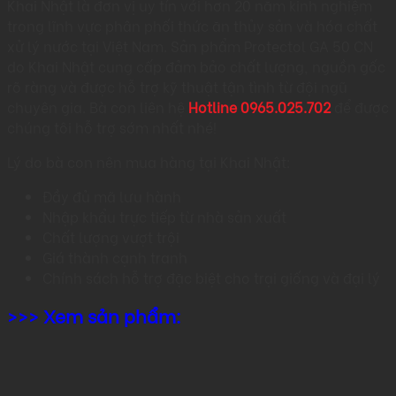
Khai Nhật là đơn vị uy tín với hơn 20 năm kinh nghiệm
trong lĩnh vực phân phối thức ăn thủy sản và hóa chất
xử lý nước tại Việt Nam. Sản phẩm Protectol GA 50 CN
do Khai Nhật cung cấp đảm bảo chất lượng, nguồn gốc
rõ ràng và được hỗ trợ kỹ thuật tận tình từ đội ngũ
chuyên gia. Bà con liên hệ
Hotline 0965.025.702
để được
chúng tôi hỗ trợ sớm nhất nhé!
Lý do bà con nên mua hàng tại Khai Nhật:
Đầy đủ mã lưu hành
Nhập khẩu trực tiếp từ nhà sản xuất
Chất lượng vượt trội
Giá thành cạnh tranh
Chính sách hỗ trợ đặc biệt cho trại giống và đại lý
>>> Xem sản phẩm: