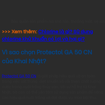
Bảo quản sản phẩm nơi khô ráo, thoáng mát, vệ sinh 
>>> Xem thêm:
Chlorine là gì? Sử dụng
chlorine khử khuẩn có lợi và hại gì?
Vì sao chọn Protectol GA 50 CN
của Khai Nhật?
Protectol GA 50 CN
là giải pháp hiệu quả và an toàn
trong việc sát trùng, diệt khuẩn và cải thiện chất lượng
nước trong nuôi trồng thủy sản. Với sự hỗ trợ từ Khai
Nhật, bà con có thể yên tâm sử dụng sản phẩm để nâng
cao hiệu quả nuôi trồng và đạt được vụ mùa bội thu.