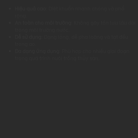
Hiệu quả cao
: Diệt khuẩn nhanh chóng và phổ
rộng.​
An toàn cho môi trường
: Không gây tồn lưu lâu dài
trong môi trường nước.​
Dễ sử dụng
: Dạng lỏng, dễ pha loãng và tạt đều
trong ao.​
Đa dạng ứng dụng
: Phù hợp cho nhiều giai đoạn
trong quá trình nuôi trồng thủy sản.