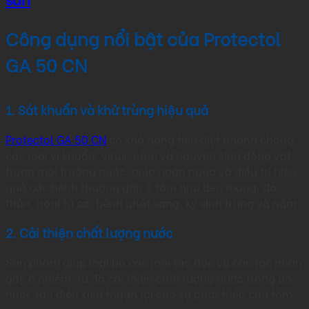
Công dụng nổi bật của Protectol
GA 50 CN
1. Sát khuẩn và khử trùng hiệu quả
Protectol GA 50 CN
có khả năng tiêu diệt nhanh chóng
các loại vi khuẩn, virus, nấm và nguyên sinh động vật
trong môi trường nước, giúp ngăn ngừa và điều trị hiệu
quả các bệnh thường gặp ở tôm như đen mang, đỏ
thân, hoại tử cơ, bệnh phát sáng, ký sinh trùng và nấm.​
2. Cải thiện chất lượng nước
Sản phẩm giúp loại bỏ các loại tảo độc và các tác nhân
gây ô nhiễm, từ đó cải thiện chất lượng nước trong ao
nuôi, tạo điều kiện thuận lợi cho sự phát triển của tôm.​