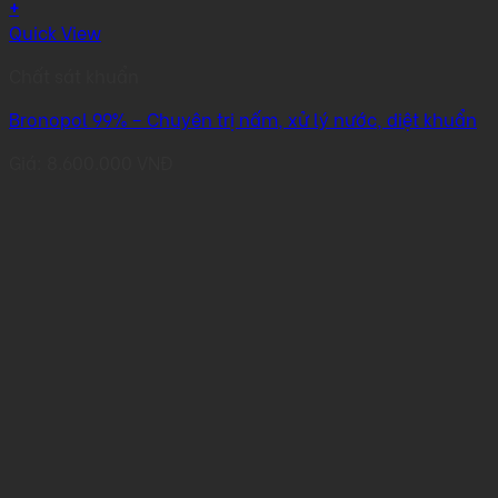
+
Quick View
Chất sát khuẩn
Bronopol 99% – Chuyên trị nấm, xử lý nước, diệt khuẩn
Giá:
8.600.000
VNĐ