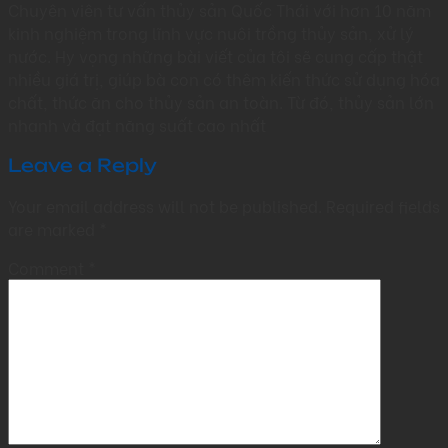
Chuyên viên tư vấn thủy sản Quốc Thái với hơn 10 năm
kinh nghiệm trong lĩnh vực nuôi trồng thủy sản, xử lý
nước. Hy vọng những bài viết của tôi sẽ cung cấp thật
nhiều giá trị, giúp bà con có thêm kiến thức sử dụng hóa
chất, thức ăn cho thủy sản an toàn. Từ đó, thủy sản lớn
nhanh và đạt năng suất cao nhất
Leave a Reply
Your email address will not be published.
Required fields
are marked
*
Comment
*