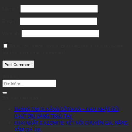
Name
*
Email
*
Website
Save my name, email, and website in this browser
for the next time I comment.
Search
Bài viết liên quan
THÁNG 7 MƯA NẮNG DỞ DANG – KHAI NHẬT GỬI
CHÚT DỊU DÀNG TRAO TAY
KHAI NHẬT & AZOMITE: KẾT NỐI CHUYÊN GIA, NÂNG
TẦM GIÁ TRỊ