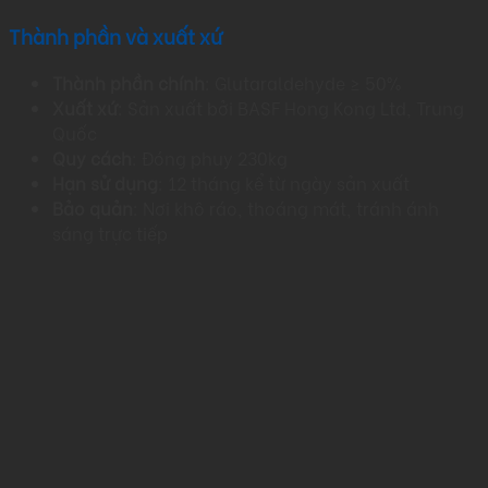
Thành phần và xuất xứ
Thành phần chính
: Glutaraldehyde ≥ 50%​
Xuất xứ
: Sản xuất bởi BASF Hong Kong Ltd, Trung
Quốc
Quy cách
: Đóng phuy 230kg
Hạn sử dụng
: 12 tháng kể từ ngày sản xuất​
Bảo quản
: Nơi khô ráo, thoáng mát, tránh ánh
sáng trực tiếp​