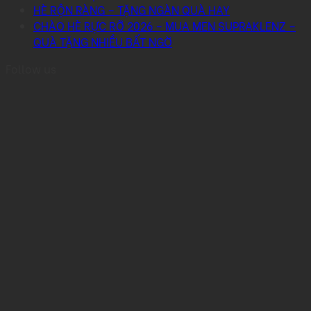
HÈ RỘN RÀNG – TẶNG NGÀN QUÀ HAY
CHÀO HÈ RỰC RỠ 2026 – MUA MEN SUPRAKLENZ –
QUÀ TẶNG NHIỀU BẤT NGỜ
Follow us