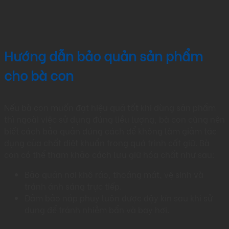
Hướng dẫn bảo quản sản phẩm
cho bà con
Nếu bà con muốn đạt hiệu quả tốt khi dùng sản phẩm
thì ngoài việc sử dụng đúng liều lượng, bà con cũng nên
biết cách bảo quản đúng cách để không làm giảm tác
dụng của chất diệt khuẩn trong quá trình cất giữ. Bà
con có thể tham khảo cách lưu giữ hóa chất như sau:
Bảo quản nơi khô ráo, thoáng mát, vệ sinh và
tránh ánh sáng trực tiếp.​
Đảm bảo nắp phuy luôn được đậy kín sau khi sử
dụng để tránh nhiễm bẩn và bay hơi.