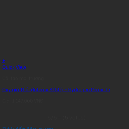
+
Quick View
Cải tạo môi trường
Oxy già Thái (Interox ST50) – Hydrogen Peroxide
Giá:
1.147.000
VNĐ
5/5 - (5 votes)