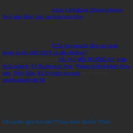
6 lưu ý khi dùng Chlorine trong
thuỷ sản đảm bảo an toàn cho tôm
EDTA trong nuôi tôm có công
dụng gì nổi bật? EDTA có độc không?
This entry was posted in
CẢI TẠO MÔI TRƯỜNG AO
,
Kiến
thức ngành
,
Kỹ thuật nuôi tôm
,
Phòng chống bệnh thủy
sản
,
Thủy Sản
,
Xử lý nước ao nuôi
and tagged
glutaraldehyde 50
.
Chuyên gia tư vấn Thủy sản Quốc Thái