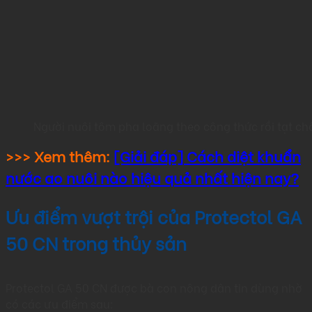
Người nuôi tôm pha loãng theo công thức rồi tạt c
>>> Xem thêm:
[Giải đáp] Cách diệt khuẩn
nước ao nuôi nào hiệu quả nhất hiện nay?
Ưu điểm vượt trội của Protectol GA
50 CN trong thủy sản
Protectol GA 50 CN được bà con nông dân tin dùng nhờ
có các ưu điểm sau: