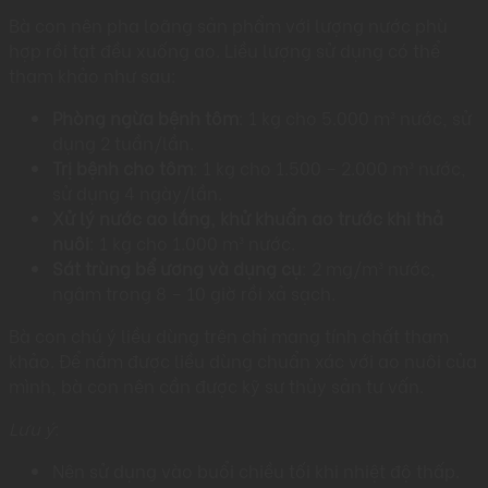
Bà con nên pha loãng sản phẩm với lượng nước phù
hợp rồi tạt đều xuống ao. Liều lượng sử dụng có thể
tham khảo như sau:​
Phòng ngừa bệnh tôm
: 1 kg cho 5.000 m³ nước, sử
dụng 2 tuần/lần.​
Trị bệnh cho tôm
: 1 kg cho 1.500 – 2.000 m³ nước,
sử dụng 4 ngày/lần.
Xử lý nước ao lắng, khử khuẩn ao trước khi thả
nuôi
: 1 kg cho 1.000 m³ nước.​
Sát trùng bể ương và dụng cụ
: 2 mg/m³ nước,
ngâm trong 8 – 10 giờ rồi xả sạch.​
Bà con chú ý liều dùng trên chỉ mang tính chất tham
khảo. Để nắm được liều dùng chuẩn xác với ao nuôi của
mình, bà con nên cần được kỹ sư thủy sản tư vấn.
Lưu ý
:
Nên sử dụng vào buổi chiều tối khi nhiệt độ thấp.​