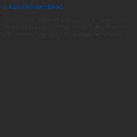
3. Kích thích tôm lột vỏ
Bằng cách cải thiện môi trường sống, Protectol GA 50
CN kích thích quá trình lột vỏ của tôm, giúp tôm phát
triển nhanh chóng và đạt trọng lượng mong muốn.​