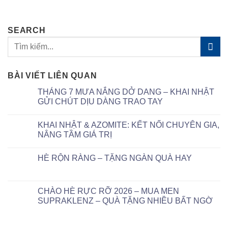
SEARCH
BÀI VIẾT LIÊN QUAN
THÁNG 7 MƯA NẮNG DỞ DANG – KHAI NHẬT
GỬI CHÚT DỊU DÀNG TRAO TAY
KHAI NHẬT & AZOMITE: KẾT NỐI CHUYÊN GIA,
NÂNG TẦM GIÁ TRỊ
HÈ RỘN RÀNG – TẶNG NGÀN QUÀ HAY
CHÀO HÈ RỰC RỠ 2026 – MUA MEN
SUPRAKLENZ – QUÀ TẶNG NHIỀU BẤT NGỜ