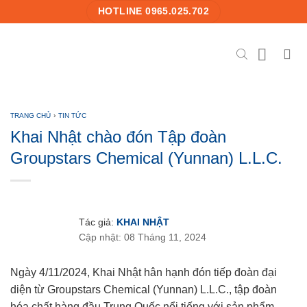
Skip
HOTLINE 0965.025.702
to
content
TRANG CHỦ
›
TIN TỨC
Khai Nhật chào đón Tập đoàn
Groupstars Chemical (Yunnan) L.L.C.
Tác giả:
KHAI NHẬT
Cập nhật: 08 Tháng 11, 2024
Ngày 4/11/2024, Khai Nhật hân hạnh đón tiếp đoàn đại
diện từ Groupstars Chemical (Yunnan) L.L.C., tập đoàn
hóa chất hàng đầu Trung Quốc nổi tiếng với sản phẩm