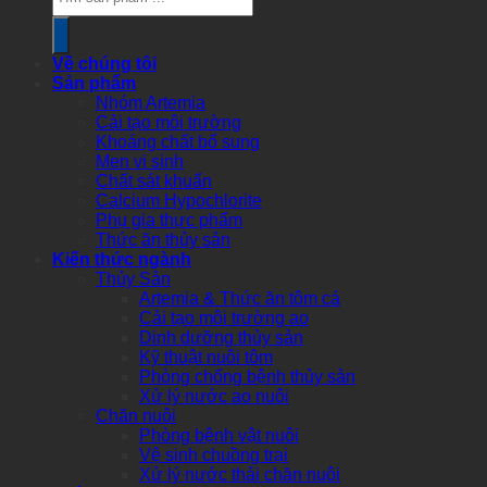
search
Về chúng tôi
Sản phẩm
Nhóm Artemia
Cải tạo môi trường
Khoáng chất bổ sung
Men vi sinh
Chất sát khuẩn
Calcium Hypochlorite
Phụ gia thực phẩm
Thức ăn thủy sản
Kiến thức ngành
Thủy Sản
Artemia & Thức ăn tôm cá
Cải tạo môi trường ao
Dinh dưỡng thủy sản
Kỹ thuật nuôi tôm
Phòng chống bệnh thủy sản
Xử lý nước ao nuôi
Chăn nuôi
Phòng bệnh vật nuôi
Vệ sinh chuồng trại
Xử lý nước thải chăn nuôi