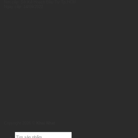
Nơi cấp: Sở Kế Hoạch Đầu Tư Tp.HCM
Ngày cấp: 14/09/2022
Copyright 2026 ©
Khai Nhat
Products