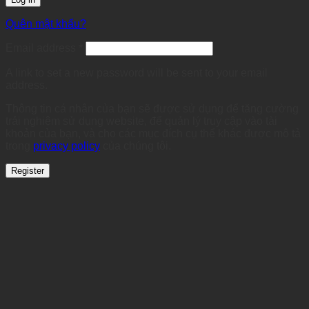
Quên mật khẩu?
Required
Email address
*
A link to set a new password will be sent to your email
address.
Thông tin cá nhân của bạn sẽ được sử dụng để tăng cường
trải nghiệm sử dụng website, để quản lý truy cập vào tài
khoản của bạn, và cho các mục đích cụ thể khác được mô tả
trong
privacy policy
của chúng tôi.
Register