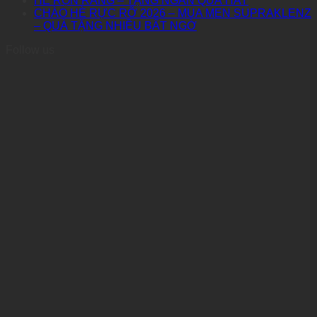
HÈ RỘN RÀNG – TẶNG NGÀN QUÀ HAY
CHÀO HÈ RỰC RỠ 2026 – MUA MEN SUPRAKLENZ
– QUÀ TẶNG NHIỀU BẤT NGỜ
Follow us