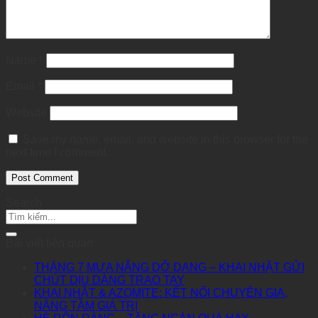
Name
*
Email
*
Website
Save my name, email, and website in this browser for the
next time I comment.
Search
Bài viết liên quan
THÁNG 7 MƯA NẮNG DỞ DANG – KHAI NHẬT GỬI
CHÚT DỊU DÀNG TRAO TAY
KHAI NHẬT & AZOMITE: KẾT NỐI CHUYÊN GIA,
NÂNG TẦM GIÁ TRỊ