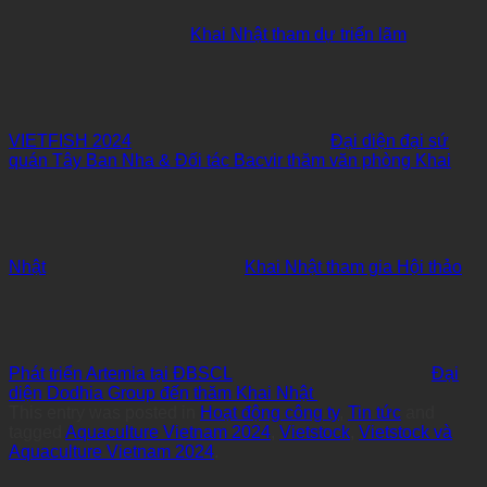
Khai Nhật tham dự triển lãm
VIETFISH 2024
Đại diện đại sứ
quán Tây Ban Nha & Đối tác Bacvir thăm văn phòng Khai
Nhật
Khai Nhật tham gia Hội thảo
Phát triển Artemia tại ĐBSCL
Đại
diện Dodhia Group đến thăm Khai Nhật
This entry was posted in
Hoạt động công ty
,
Tin tức
and
tagged
Aquaculture Vietnam 2024
,
Vietstock
,
Vietstock và
Aquaculture Vietnam 2024
.