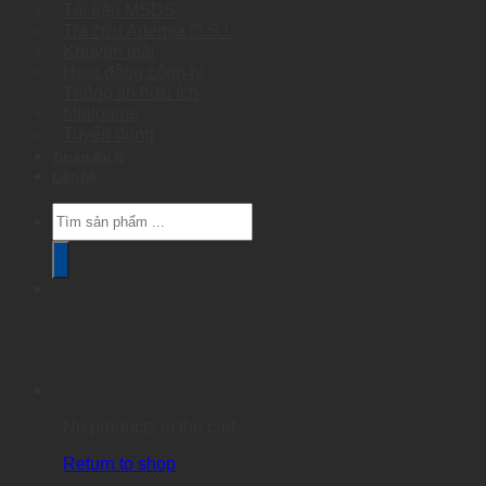
Tài liệu MSDS
Tra cứu Artemia O.S.I.
Khuyến mãi
Hoạt động công ty
Thông tin hữu ích
Minigame
Tuyển dụng
Tuyển đại lý
Liên hệ
Products
search
No products in the cart.
Return to shop