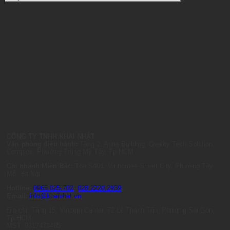
CÔNG TY TNHH KHAI NHẬT
Văn phòng điều hành:
Tầng 2, Anna Building, Quality Tech Solution
Complex, Phường Trung Mỹ Tây, Tp.HCM
Chi nhánh Miền Bắc:
Tòa S401, Vinhomes Smart City, Phường Tây
Mỗ, Hà Nội
Hotline:
0965.025.702
-
028.2220.2939
Email:
info@khainhat.vn
Địa chỉ: Tầng 15, Vincom Center, 72 Lê Thánh Tôn, Phường Sài Gòn,
Tp.HCM
MST: 0317473485