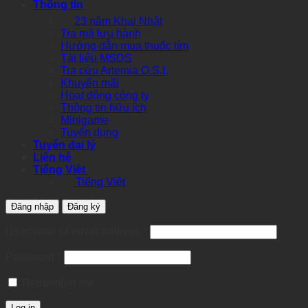
Thông tin
23 năm Khai Nhật
Tra mã lưu hành
Hướng dẫn mua thuốc tím
Tài liệu MSDS
Tra cứu Artemia O.S.I.
Khuyến mãi
Hoạt động công ty
Thông tin hữu ích
Minigame
Tuyển dụng
Tuyển đại lý
Liên hệ
Tiếng Việt
Tiếng Việt
Đăng nhập
Đăng ký
Required
Username or email address
*
Required
Password
*
Remember me
Log in