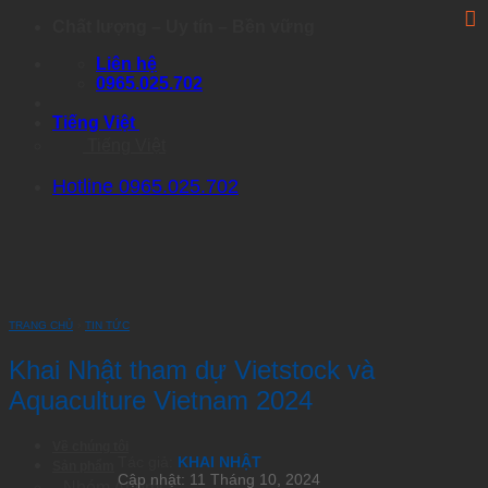
Skip
Chất lượng – Uy tín – Bền vững
to
Liên hệ
content
0965.025.702
Tiếng Việt
Tiếng Việt
Hotline 0965.025.702
TRANG CHỦ
›
TIN TỨC
Khai Nhật tham dự Vietstock và
Aquaculture Vietnam 2024
Về chúng tôi
Tác giả:
KHAI NHẬT
Sản phẩm
Cập nhật: 11 Tháng 10, 2024
Nhóm Artemia