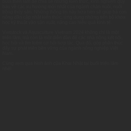
buổi triển lãm để chia sẻ những kiến thức, kinh nghiệm quý
báu về các xu hướng mới nhất của ngành chăn nuôi, nuôi
trồng thủy sản. Những thông tin này hứa hẹn sẽ giúp bà con
nông dân cập nhật kiến thức, ứng dụng những tiến bộ khoa
học kỹ thuật vào sản xuất, nâng cao hiệu quả kinh tế.
Vietstock và Aquaculture Vietnam 2024 không chỉ là một
triển lãm, mà còn là một diễn đàn để các nhà nông kết nối,
học hỏi và tìm kiếm cơ hội hợp tác. Qua đó, góp phần thúc
đẩy sự phát triển bền vững của ngành nông nghiệp Việt
Nam.
Cùng xem qua hình ảnh của Khai Nhật tại buổi triển lãm
nhé!