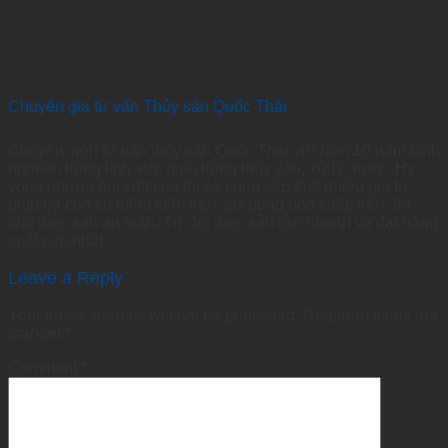
Chuyên gia tư vấn Thủy sản Quốc Thái
Chuyên viên tư vấn thủy sản Quốc Thái với hơn 10 năm kinh
nghiệm trong lĩnh vực nuôi trồng thủy sản, xử lý nước. Hy
vọng những bài viết của tôi sẽ cung cấp thật nhiều giá trị,
giúp bà con có thêm kiến thức sử dụng hóa chất, thức ăn
cho thủy sản an toàn. Từ đó, thủy sản lớn nhanh và đạt năng
suất cao nhất
Leave a Reply
Your email address will not be published.
Required fields are
marked
*
Comment
*