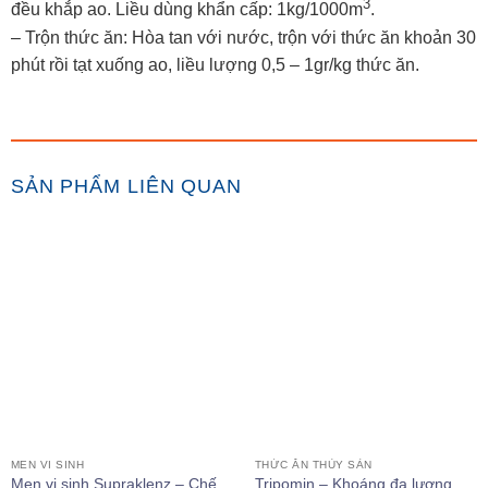
3
đều khắp ao. Liều dùng khẩn cấp: 1kg/1000m
.
– Trộn thức ăn: Hòa tan với nước, trộn với thức ăn khoản 30
phút rồi tạt xuống ao, liều lượng 0,5 – 1gr/kg thức ăn.
SẢN PHẨM LIÊN QUAN
MEN VI SINH
THỨC ĂN THỦY SẢN
Men vi sinh Supraklenz – Chế
Tripomin – Khoáng đa lượng