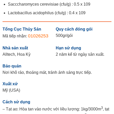
Sacccharomyces cerevisiae (cfu/g) : 0.5 x 109
Lactobacillus acidophilus (cfu/g) : 0.4 x 109
Tổng Cục Thủy Sản
Quy cách đóng gói
01026253
500gr/gói
Mã tiếp nhận:
Nhà sản xuất
Hạn sử dụng
Alltech, Hoa Kỳ
2 năm kể từ ngày sản xuất.
Bảo quản
Nơi khô ráo, thoáng mát, tránh ánh sáng trực tiếp.
Xuất xứ
Mỹ (USA)
Cách sử dụng
3
– Tạt ao: Hòa tan vào nước với liều lượng: 1kg/3000m
, tạt