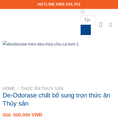
Skip
HOTLINE 0965.025.702
to
content
Products
search
HOME
/
THỨC ĂN THỦY SẢN
De-Odorase chất bổ sung trọn thức ăn
Thủy sản
VNĐ
Giá:
500.000