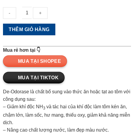
De-
THÊM GIỎ HÀNG
Odorase
chất
bổ
Mua rẻ hơn tại 👇
sung
trọn
MUA TẠI SHOPEE
thức
ăn
MUA TẠI TIKTOK
Thủy
sản
De-Odorase là chất bổ sung vào thức ăn hoặc tạt ao tôm với
quantity
công dụng sau:
– Giảm khí độc NH
và tác hại của khí độc làm tôm kén ăn,
3
chậm lớn, làm sốc, hư mang, thiếu oxy, giảm khả năng miễn
dịch.
– Nâng cao chất lượng nước, làm đẹp màu nước.