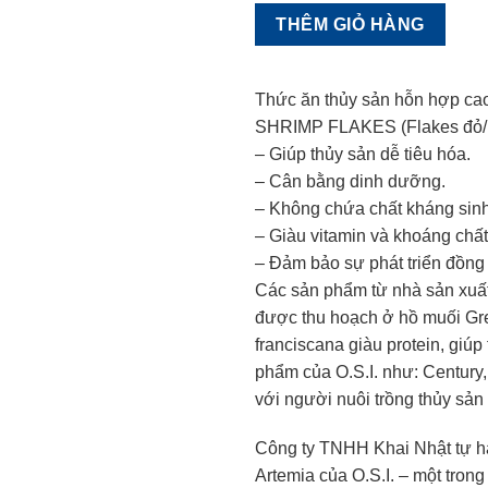
PETREL
THÊM GIỎ HÀNG
BRAND®
O.S.I.
BRINE
Thức ăn thủy sản hỗn hợp c
SHRIMP
SHRIMP FLAKES (Flakes đỏ/ 
FLAKES
– Giúp thủy sản dễ tiêu hóa.
-
– Cân bằng dinh dưỡng.
Flakes
– Không chứa chất kháng sinh
đỏ/
– Giàu vitamin và khoáng chất
nâu/
– Đảm bảo sự phát triển đồng 
đen
Các sản phẩm từ nhà sản xuất 
vèo
quantity
được thu hoạch ở hồ muối Grea
franciscana giàu protein, giú
phẩm của O.S.I. như: Century, 
với người nuôi trồng thủy sản
Công ty TNHH Khai Nhật tự hà
Artemia của O.S.I. – một tron