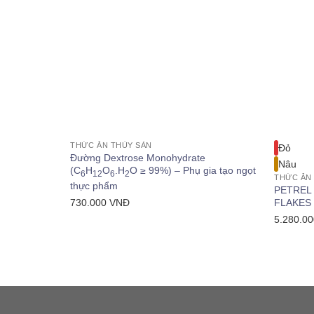
+
+
THỨC ĂN THỦY SẢN
Đỏ
Đường Dextrose Monohydrate
Nâu
(C
H
O
.H
O ≥ 99%) – Phụ gia tạo ngọt
6
12
6
2
THỨC ĂN
thực phẩm
PETREL 
FLAKES –
730.000
VNĐ
5.280.0