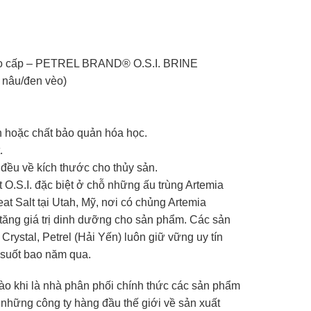
ao cấp – PETREL BRAND® O.S.I. BRINE
nâu/đen vèo)
 hoặc chất bảo quản hóa học.
.
đều về kích thước cho thủy sản.
O.S.I. đặc biệt ở chỗ những ấu trùng Artemia
t Salt tại Utah, Mỹ, nơi có chủng Artemia
p tăng giá trị dinh dưỡng cho sản phẩm. Các sản
Crystal, Petrel (Hải Yến) luôn giữ vững uy tín
 suốt bao năm qua.
o khi là nhà phân phối chính thức các sản phẩm
g những công ty hàng đầu thế giới về sản xuất