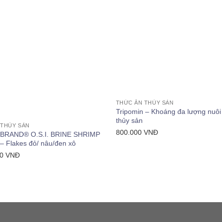
+
THỨC ĂN THỦY SẢN
Tripomin – Khoáng đa lượng nuôi
thủy sản
 THỦY SẢN
800.000
VNĐ
BRAND® O.S.I. BRINE SHRIMP
 Flakes đỏ/ nâu/đen xô
00
VNĐ