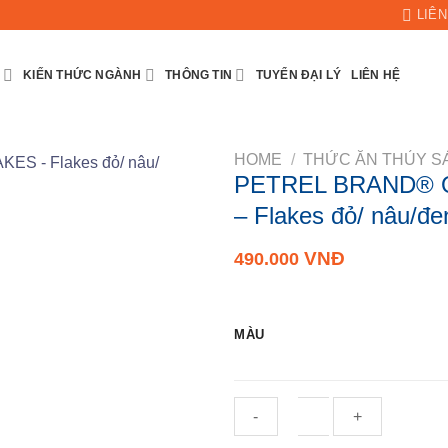
LIÊN
KIẾN THỨC NGÀNH
THÔNG TIN
TUYỂN ĐẠI LÝ
LIÊN HỆ
HOME
/
THỨC ĂN THỦY S
PETREL BRAND® O
– Flakes đỏ/ nâu/đe
VNĐ
490.000
MÀU