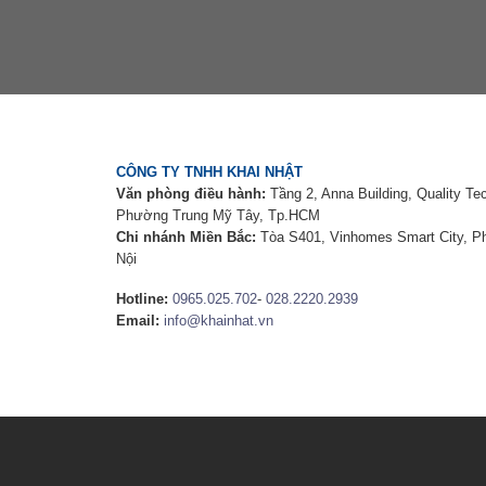
CÔNG TY TNHH KHAI NHẬT
Văn phòng điều hành:
Tầng 2, Anna Building, Quality Te
Phường Trung Mỹ Tây, Tp.HCM
Chi nhánh Miền Bắc:
Tòa S401, Vinhomes Smart City, 
Nội
Hotline:
0965.025.702
-
028.2220.2939
Email:
info@khainhat.vn