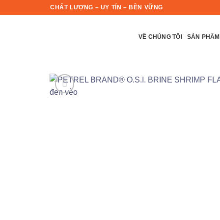
Skip
CHẤT LƯỢNG – UY TÍN – BỀN VỮNG
to
content
VỀ CHÚNG TÔI
SẢN PHẨM