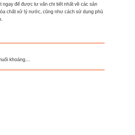
t ngay để được tư vấn chi tiết nhất về các sản
óa chất xử lý nước, cũng như cách sử dụng phù
n.
u, muối khoáng…