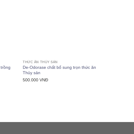
+
+
THỨC ĂN THỦY SẢN
THỨC ĂN THỦ
 trồng
De-Odorase chất bổ sung trọn thức ăn
Men tiêu hó
Thủy sản
190.000
VN
500.000
VNĐ