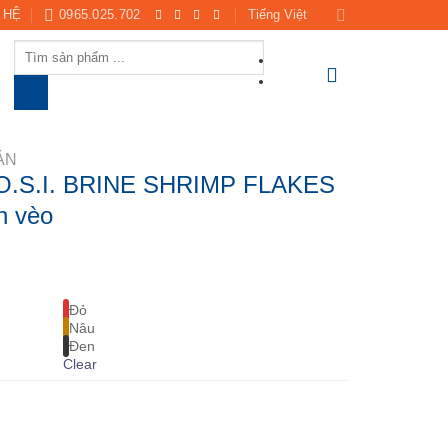
 HỆ
0965.025.702
Tiếng Việt
Products
search
ẢN
.S.I. BRINE SHRIMP FLAKES
n vèo
Đỏ
Nâu
Đen
Clear