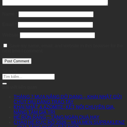
Name
*
Email
*
Website
Save my name, email, and website in this browser for the
next time I comment.
Search
Bài viết liên quan
THÁNG 7 MƯA NẮNG DỞ DANG – KHAI NHẬT GỬI
CHÚT DỊU DÀNG TRAO TAY
KHAI NHẬT & AZOMITE: KẾT NỐI CHUYÊN GIA,
NÂNG TẦM GIÁ TRỊ
HÈ RỘN RÀNG – TẶNG NGÀN QUÀ HAY
CHÀO HÈ RỰC RỠ 2026 – MUA MEN SUPRAKLENZ