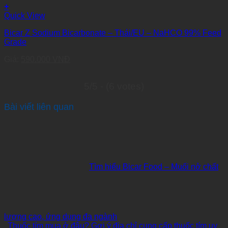
+
This
Quick View
product
Bicar Z Sodium Bicarbonate – Thái/EU – NaHCO 99% Feed
has
Grade
multiple
variants.
Giá:
590.000
VNĐ
The
options
may
5/5 - (6 votes)
be
chosen
Bài viết liên quan
on
the
product
page
Tìm hiểu Bicar Food – Muối nở chất
lượng cao, ứng dụng đa ngành
Thuốc tím mua ở đâu? Gợi ý địa chỉ cung cấp thuốc tím uy