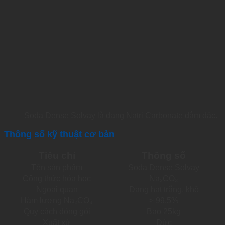
Soda Dense Solvay là dạng Natri Carbonate đậm đặc.
Thông số kỹ thuật cơ bản
Tiêu chí
Thông số
Tên sản phẩm
Soda Dense Solvay
Công thức hóa học
Na₂CO₃
Ngoại quan
Dạng hạt trắng, khô
Hàm lượng Na₂CO₃
≥ 99.5%
Quy cách đóng gói
Bao 25kg
Xuất xứ
Đức