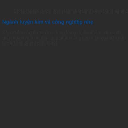
Soda Dense được dùng làm chất tăng kiềm trong xà phòn
Ngành luyện kim và công nghiệp nhẹ
Sản phẩm còn được ứng dụng trong luyện nhôm, sản xuất
giấy, ngành dệt nhuộm, góp phần nâng cao hiệu quả và chất
lượng sản phẩm cuối cùng.