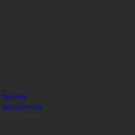
+
Quick View
Soda Solvay Light
Giá:
350.000
VNĐ