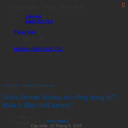
Skip
Chất lượng – Uy tín – Bền vững
to
Liên hệ
content
0965.025.702
Tiếng Việt
Tiếng Việt
Hotline 0965.025.702
TRANG CHỦ
›
XỬ LÝ NƯỚC AO NUÔI
Soda Dense Solvay có công dụng gì?
Mua ở đâu chất lượng?
Về chúng tôi
Tác giả:
KHAI NHẬT
Sản phẩm
Cập nhật: 10 Tháng 9, 2025
Nhóm Artemia