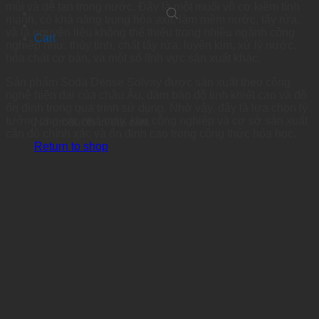
mùi và dễ tan trong nước. Đây là một muối vô cơ kiềm tính
mạnh, có khả năng trung hòa axit, làm mềm nước, tẩy rửa,
và là nguyên liệu không thể thiếu trong nhiều ngành công
Cart
nghiệp như: thủy tinh, chất tẩy rửa, luyện kim, xử lý nước,
hóa chất cơ bản, và một số lĩnh vực sản xuất khác.
Sản phẩm Soda Dense Solvay được sản xuất theo công
nghệ hiện đại của châu Âu, đảm bảo độ tinh khiết cao và độ
ổn định trong quá trình sử dụng. Nhờ vậy, đây là lựa chọn lý
tưởng cho các nhà máy, khu công nghiệp và cơ sở sản xuất
No products in the cart.
cần độ chính xác và ổn định cao trong công thức hóa học.
Return to shop