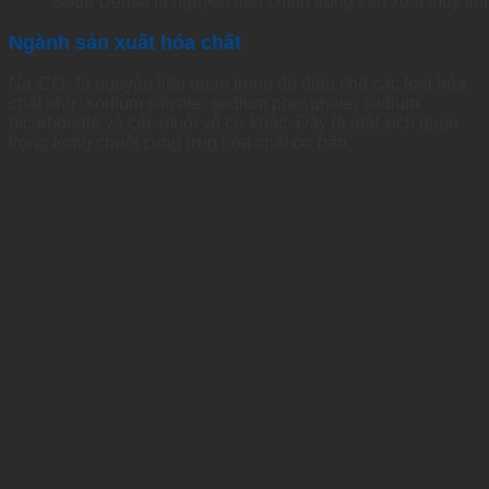
Soda Dense là nguyên liệu chính trong sản xuất thủy tin
Ngành sản xuất hóa chất
Na₂CO₃ là nguyên liệu quan trọng để điều chế các loại hóa
chất như: sodium silicate, sodium phosphate, sodium
bicarbonate và các muối vô cơ khác. Đây là mắt xích quan
trọng trong chuỗi cung ứng hóa chất cơ bản.