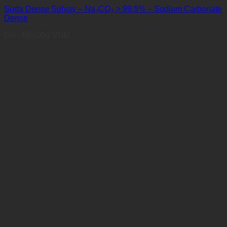
Soda Dense Solvay – Na₂CO₃ > 99.5% – Sodium Carbonate
Dense
Giá:
480.000
VNĐ