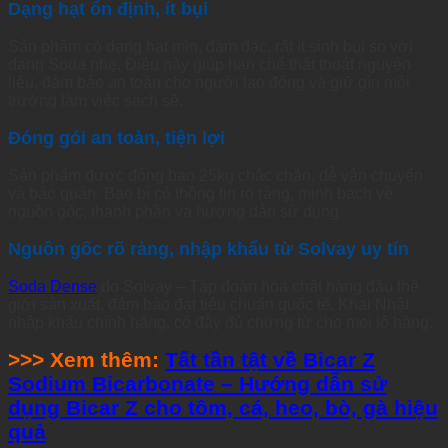
Dạng hạt ổn định, ít bụi
Sản phẩm có dạng hạt mịn, đậm đặc, rất ít sinh bụi so với
dạng Soda nhẹ. Điều này giúp hạn chế thất thoát nguyên
liệu, đảm bảo an toàn cho người lao động và giữ gìn môi
trường làm việc sạch sẽ.
Đóng gói an toàn, tiện lợi
Sản phẩm được đóng bao 25kg chắc chắn, dễ vận chuyển
và bảo quản. Bao bì có thông tin rõ ràng, minh bạch về
nguồn gốc, thành phần và hướng dẫn sử dụng.
Nguồn gốc rõ ràng, nhập khẩu từ Solvay uy tín
Soda Dense
do Solvay – Tập đoàn hóa chất hàng đầu thế
giới sản xuất, đảm bảo đạt tiêu chuẩn quốc tế. Khai Nhật
nhập khẩu chính hãng, có đầy đủ chứng từ cho mọi lô hàng.
>>> Xem thêm:
Tất tần tật về Bicar Z
Sodium Bicarbonate – Hướng dẫn sử
dụng Bicar Z cho tôm, cá, heo, bò, gà hiệu
quả