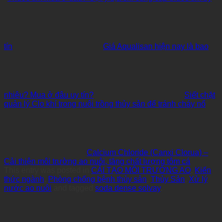
tín
Giá Aqualisan hiện nay là bao
nhiêu? Mua ở đâu uy tín?
Siết chặt
quản lý Clo khí trong nuôi trồng thủy sản để tránh cháy nổ
Calcium Chloride (Canxi Clorua) –
Cải thiện môi trường ao nuôi, tăng chất lượng tôm cá
This entry was posted in
CẢI TẠO MÔI TRƯỜNG AO
,
Kiến
thức ngành
,
Phòng chống bệnh thủy sản
,
Thủy Sản
,
Xử lý
nước ao nuôi
and tagged
soda dense solvay
.