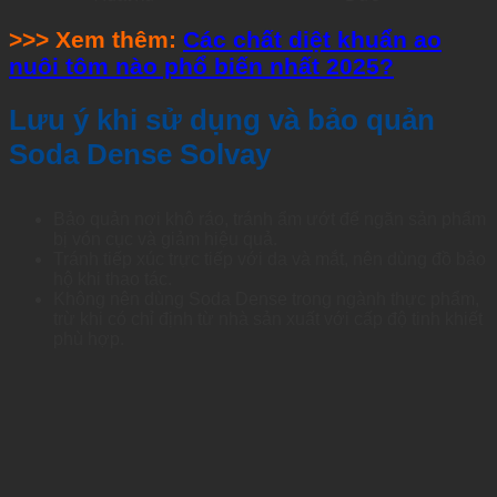
>>> Xem thêm:
Các chất diệt khuẩn ao
nuôi tôm nào phổ biến nhất 2025?
Lưu ý khi sử dụng và bảo quản
Soda Dense Solvay
Bảo quản nơi khô ráo, tránh ẩm ướt để ngăn sản phẩm
bị vón cục và giảm hiệu quả.
Tránh tiếp xúc trực tiếp với da và mắt, nên dùng đồ bảo
hộ khi thao tác.
Không nên dùng Soda Dense trong ngành thực phẩm,
trừ khi có chỉ định từ nhà sản xuất với cấp độ tinh khiết
phù hợp.