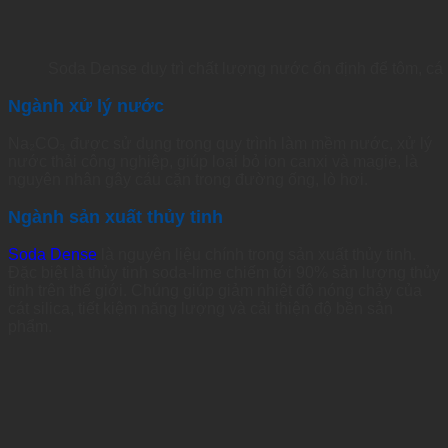
Soda Dense duy trì chất lượng nước ổn định để tôm, cá 
Ngành xử lý nước
Na₂CO₃ được sử dụng trong quy trình làm mềm nước, xử lý
nước thải công nghiệp, giúp loại bỏ ion canxi và magie, là
nguyên nhân gây cáu cặn trong đường ống, lò hơi.
Ngành sản xuất thủy tinh
Soda Dense
là nguyên liệu chính trong sản xuất thủy tinh.
Đặc biệt là thủy tinh soda-lime chiếm tới 90% sản lượng thủy
tinh trên thế giới. Chúng giúp giảm nhiệt độ nóng chảy của
cát silica, tiết kiệm năng lượng và cải thiện độ bền sản
phẩm.