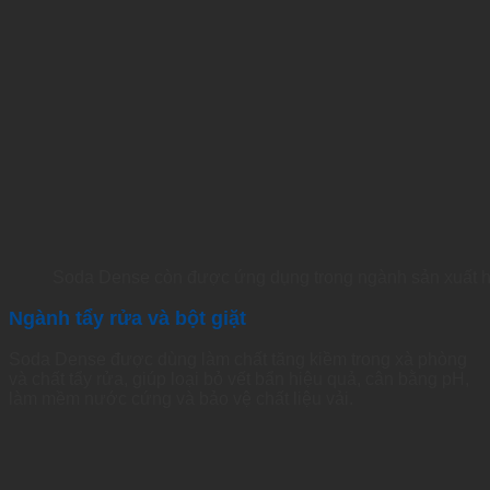
Soda Dense còn được ứng dụng trong ngành sản xuất h
Ngành tẩy rửa và bột giặt
Soda Dense được dùng làm chất tăng kiềm trong xà phòng
và chất tẩy rửa, giúp loại bỏ vết bẩn hiệu quả, cân bằng pH,
làm mềm nước cứng và bảo vệ chất liệu vải.