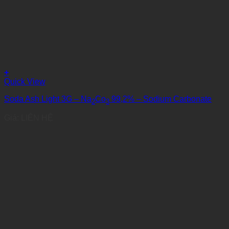
+
Quick View
Soda Ash Light 3G – Na
Co
99,2% – Sodium Carbonate
2
3
Giá: LIÊN HỆ