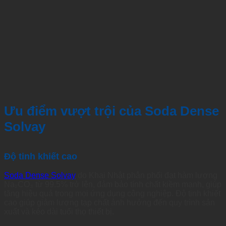
Ưu điểm vượt trội của Soda Dense
Solvay
Độ tinh khiết cao
Soda Dense Solvay
do Khai Nhật phân phối đạt hàm lượng
Na₂CO₃ từ 99.5% trở lên, đảm bảo tính chất kiềm mạnh, giúp
tăng hiệu quả trong mọi ứng dụng công nghiệp. Độ tinh khiết
cao giúp giảm lượng tạp chất ảnh hưởng đến quy trình sản
xuất và kéo dài tuổi thọ thiết bị.