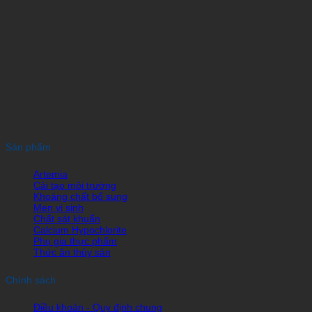
Sản phẩm
Artemia
Cải tạo môi trường
Khoáng chất bổ sung
Men vi sinh
Chất sát khuẩn
Calcium Hypochlorite
Phụ gia thực phẩm
Thức ăn thủy sản
Chính sách
Điều khoản - Quy định chung