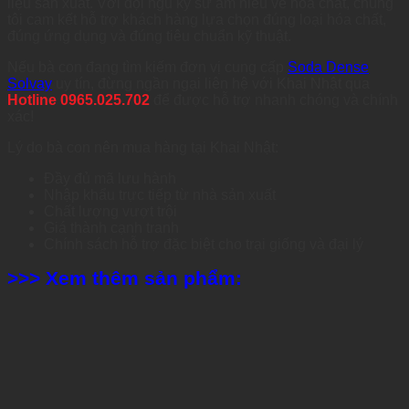
liệu sản xuất. Với đội ngũ kỹ sư am hiểu về hóa chất, chúng
tôi cam kết hỗ trợ khách hàng lựa chọn đúng loại hóa chất,
đúng ứng dụng và đúng tiêu chuẩn kỹ thuật.
Nếu bà con đang tìm kiếm đơn vị cung cấp
Soda Dense
Solvay
uy tín, đừng ngần ngại liên hệ với Khai Nhật qua
Hotline 0965.025.702
để
được hỗ trợ nhanh chóng và chính
xác!
Lý do bà con nên mua hàng tại Khai Nhật:
Đầy đủ mã lưu hành
Nhập khẩu trực tiếp từ nhà sản xuất
Chất lượng vượt trội
Giá thành cạnh tranh
Chính sách hỗ trợ đặc biệt cho trại giống và đại lý
>>> Xem thêm sản phẩm: