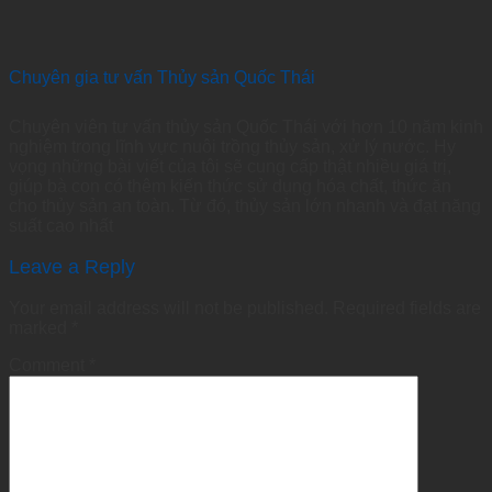
Chuyên gia tư vấn Thủy sản Quốc Thái
Chuyên viên tư vấn thủy sản Quốc Thái với hơn 10 năm kinh
nghiệm trong lĩnh vực nuôi trồng thủy sản, xử lý nước. Hy
vọng những bài viết của tôi sẽ cung cấp thật nhiều giá trị,
giúp bà con có thêm kiến thức sử dụng hóa chất, thức ăn
cho thủy sản an toàn. Từ đó, thủy sản lớn nhanh và đạt năng
suất cao nhất
Leave a Reply
Your email address will not be published.
Required fields are
marked
*
Comment
*