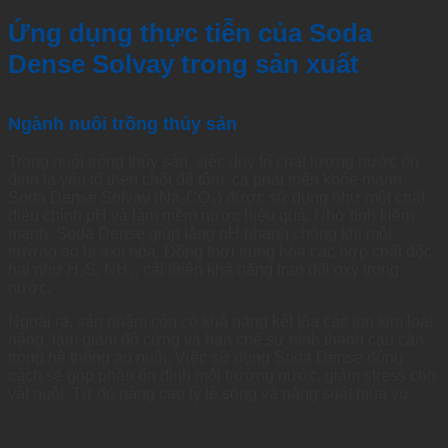
Ứng dụng thực tiễn của Soda
Dense Solvay trong sản xuất
Ngành nuôi trồng thủy sản
Trong nuôi trồng thủy sản, việc duy trì chất lượng nước ổn
định là yếu tố then chốt để tôm, cá phát triển khỏe mạnh.
Soda Dense Solvay (Na₂CO₃) được sử dụng như một chất
điều chỉnh pH và làm mềm nước hiệu quả. Nhờ tính kiềm
mạnh, Soda Dense giúp tăng pH nhanh chóng khi môi
trường ao bị axit hóa. Đồng thời trung hòa các hợp chất độc
hại như H₂S, NH₃, cải thiện khả năng trao đổi oxy trong
nước.
Ngoài ra, sản phẩm còn có khả năng kết tủa các ion kim loại
nặng, làm giảm độ cứng và hạn chế sự hình thành cáu cặn
trong hệ thống ao nuôi. Việc sử dụng Soda Dense đúng
cách sẽ góp phần ổn định môi trường nước, giảm stress cho
vật nuôi. Từ đó nâng cao tỷ lệ sống và năng suất mùa vụ.