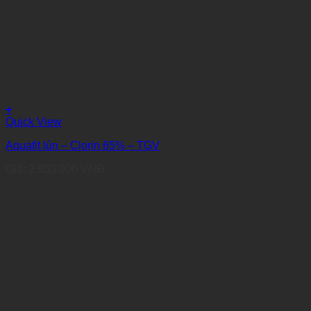
+
Quick View
Aquafit lùn – Clorin 65% – TGV
Giá:
2.950.000
VNĐ