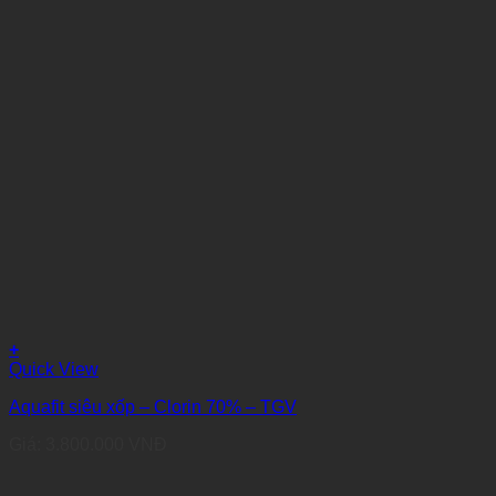
+
Quick View
Aquafit siêu xốp – Clorin 70% – TGV
Giá:
3.800.000
VNĐ