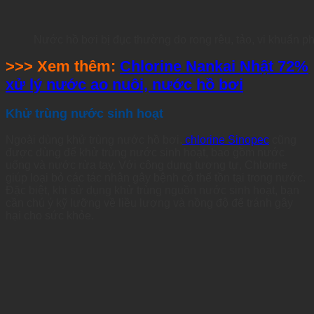
Nước hồ bơi bị đục thường do rong rêu, tảo, vi khuẩn phá
>>> Xem thêm:
Chlorine Nankai Nhật 72%
xử lý nước ao nuôi, nước hồ bơi
Khử trùng nước sinh hoạt
Ngoài dùng khử trùng nước hồ bơi,
chlorine Sinopec
cũng
được dùng để khử trùng nước sinh hoạt, bao gồm nước
uống và nước rửa tay. Với công dụng tương tự, Chlorine
giúp loại bỏ các tác nhân gây bệnh có thể tồn tại trong nước.
Đặc biệt, khi sử dụng khử trùng nguồn nước sinh hoạt, bạn
cần chú ý kỹ lưỡng về liều lượng và nồng độ để tránh gây
hại cho sức khỏe.