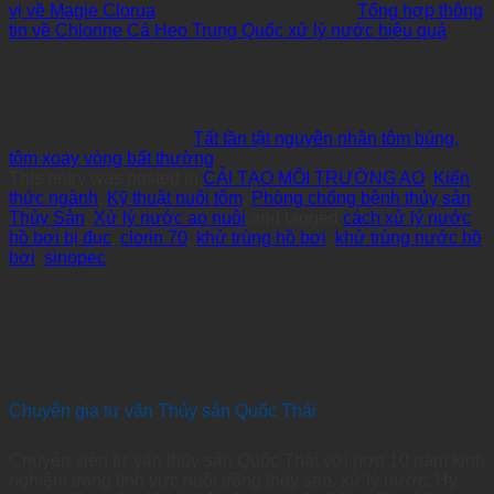
vị về Magie Clorua
Tổng hợp thông
tin về Chlorine Cá Heo Trung Quốc xử lý nước hiệu quả
Tất tần tật nguyên nhân tôm búng,
tôm xoay vòng bất thường
This entry was posted in
CẢI TẠO MÔI TRƯỜNG AO
,
Kiến
thức ngành
,
Kỹ thuật nuôi tôm
,
Phòng chống bệnh thủy sản
,
Thủy Sản
,
Xử lý nước ao nuôi
and tagged
cách xử lý nước
hồ bơi bị đục
,
clorin 70
,
khử trùng hồ bơi
,
khử trùng nước hồ
bơi
,
sinopec
.
Chuyên gia tư vấn Thủy sản Quốc Thái
Chuyên viên tư vấn thủy sản Quốc Thái với hơn 10 năm kinh
nghiệm trong lĩnh vực nuôi trồng thủy sản, xử lý nước. Hy