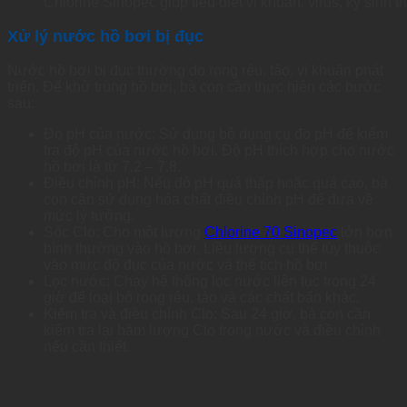
Chlorine Sinopec giúp tiêu diệt vi khuẩn, virus, ký sinh t
Xử lý nước hồ bơi bị đục
Nước hồ bơi bị đục thường do rong rêu, tảo, vi khuẩn phát
triển. Để khử trùng hồ bơi, bà con cần thực hiện các bước
sau:
Đo pH của nước: Sử dụng bộ dụng cụ đo pH để kiểm
tra độ pH của nước hồ bơi. Độ pH thích hợp cho nước
hồ bơi là từ 7.2 – 7.8.
Điều chỉnh pH: Nếu độ pH quá thấp hoặc quá cao, bà
con cần sử dụng hóa chất điều chỉnh pH để đưa về
mức lý tưởng.
Sốc Clo: Cho một lượng
Chlorine 70 Sinopec
lớn hơn
bình thường vào hồ bơi. Liều lượng cụ thể tùy thuộc
vào mức độ đục của nước và thể tích hồ bơi.
Lọc nước: Chạy hệ thống lọc nước liên tục trong 24
giờ để loại bỏ rong rêu, tảo và các chất bẩn khác.
Kiểm tra và điều chỉnh Clo: Sau 24 giờ, bà con cần
kiểm tra lại hàm lượng Clo trong nước và điều chỉnh
nếu cần thiết.