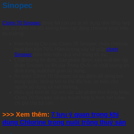
Sinopec
Clorin 70 Sinopec
được bà con ưu ái sử dụng nhờ tổng hợp
các ưu điểm nổi trội không kém các dòng chlorine khác trên
thị trường:
Hàm lượng Clo cao: Clorin 70 Sinopec chứa chlorine
hoạt tính trên 70%. Hàm lượng này sẽ giúp
clorin
Sinopec
đảm bảo hiệu quả khử trùng tối ưu.
Chất lượng ổn định: Sản phẩm được sản xuất bởi tập
đoàn Sinopec uy tín của Trung Quốc có chất lượng ổn
định trong suốt thời gian sử dụng.
An toàn: Clorin 70 Sinopec có ưu điểm dễ dàng tan
trong nước, không tạo ra khí độc hại, an toàn cho
người sử dụng và môi trường.
Hiệu quả kinh tế: So với các sản phẩm khử trùng khác,
Clorin 70 Sinopec có giá thành hợp lý hơn, tiết kiệm
chi phí cho bà con.
>>> Xem thêm:
7 lưu ý quan trọng khi
dùng Chlorine trong nuôi trồng thuỷ sản