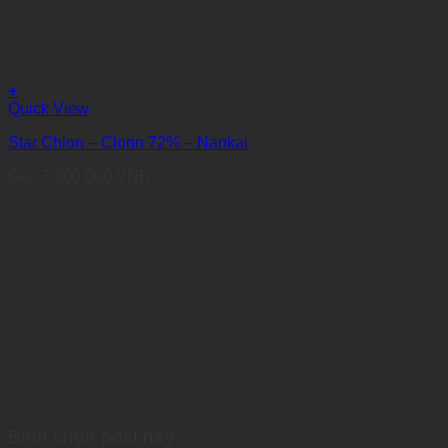
+
Quick View
Star Chlon – Clorin 72% – Nankai
Giá:
7.800.000
VNĐ
Bình chọn post này