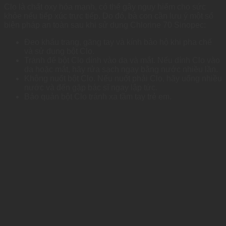
Clo là chất oxy hóa mạnh, có thể gây nguy hiểm cho sức
khỏe nếu tiếp xúc trực tiếp. Do đó, bà con cần lưu ý một số
biện pháp an toàn sau khi sử dụng Chlorine 70 Sinopec:
Đeo khẩu trang, găng tay và kính bảo hộ khi pha chế
và sử dụng bột Clo.
Tránh để bột Clo dính vào da và mắt. Nếu dính Clo vào
da hoặc mắt, hãy rửa sạch ngay bằng nước nhiều lần.
Không nuốt bột Clo. Nếu nuốt phải Clo, hãy uống nhiều
nước và đến gặp bác sĩ ngay lập tức.
Bảo quản bột Clo tránh xa tầm tay trẻ em.