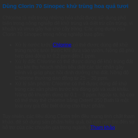
Dùng Clorin 70 Sinopec khử trùng hoa quả tươi
Chlorine là một trong những hóa chất được sử dụng phổ
biến trong nông nghiệp để khử trùng và diệt trừ côn trùng, vi
khuẩn và virus gây hại cho cây trồng. Các ứng dụng của
Clorin 70 Sinopec trong nông nghiệp bao gồm:
Xử lý nước tưới:
Chlorine
có thể được dùng để khử
trùng nước tưới trước khi đưa vào vườn. Nồng độ phù
hợp dao động từ 0.2 ppm đến 1 ppm.
Xử lý đất: Chlorine có thể được dùng để khử trùng đất
sau khi thu hoạch nhằm tiêu diệt các tác nhân gây
bệnh và giúp phục hồi dinh dưỡng cho đất. Nồng độ
Chlorine thường dao động từ 25 – 30 ppm.
Xử lý sản phẩm: Chlorine có thể được dùng để khử
trùng các sản phẩm trước khi đóng gói và xuất khẩu.
Nồng độ khuyên dùng từ 0.1 – 3 ppm. Ngoài ra, bà con
có thể thay thế chlorine bằng Oxteril 350 Bath là một
loại oxy già đặc biệt dùng cho thực phẩm.
Tuy nhiên, các liều dùng Clorin trên đều mang tính chất tham
khảo, để sử dụng sản phẩm hiệu quả, bà con nên tìm đến sự
hỗ trợ của các chuyên gia trong ngành. (
Tham khảo
)