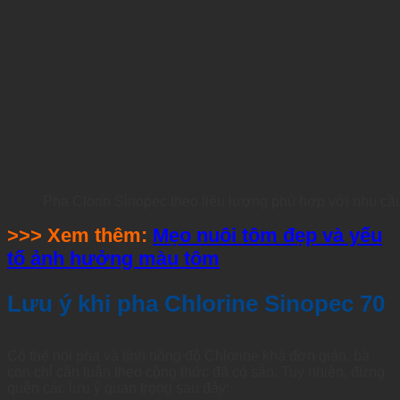
Pha Clorin Sinopec theo liều lượng phù hợp với nhu cầ
>>> Xem thêm:
Mẹo nuôi tôm đẹp và yếu
tố ảnh hưởng màu tôm
Lưu ý khi pha Chlorine Sinopec 70
Có thể nói pha và tính nồng độ Chlorine khá đơn giản, bà
con chỉ cần tuân theo công thức đã có sẵn. Tuy nhiên, đừng
quên các lưu ý quan trọng sau đây: