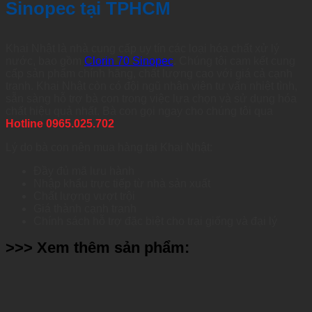
Sinopec tại TPHCM
Khai Nhật là nhà cung cấp uy tín các loại hóa chất xử lý
nước, bao gồm
Clorin 70 Sinopec
. Chúng tôi cam kết cung
cấp sản phẩm chính hãng, chất lượng cao với giá cả cạnh
tranh. Khai Nhật còn có đội ngũ nhân viên tư vấn nhiệt tình,
sẵn sàng hỗ trợ bà con trong việc lựa chọn và sử dụng hóa
chất hiệu quả nhất. Bà con gọi ngay cho chúng tôi qua
Hotline 0965.025.702
Lý do bà con nên mua hàng tại Khai Nhật:
Đầy đủ mã lưu hành
Nhập khẩu trực tiếp từ nhà sản xuất
Chất lượng vượt trội
Giá thành cạnh tranh
Chính sách hỗ trợ đặc biệt cho trại giống và đại lý
>>> Xem thêm sản phẩm: