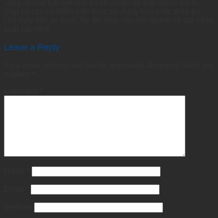
vọng những bài viết của tôi sẽ cung cấp thật nhiều giá trị,
giúp bà con có thêm kiến thức sử dụng hóa chất, thức ăn
cho thủy sản an toàn. Từ đó, thủy sản lớn nhanh và đạt năng
suất cao nhất
Leave a Reply
Your email address will not be published.
Required fields are
marked
*
Comment
*
Name
*
Email
*
Website