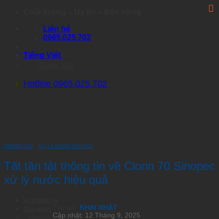
Skip
Chất lượng – Uy tín – Bền vững
to
Liên hệ
content
0965.025.702
Tiếng Việt
Tiếng Việt
Hotline 0965.025.702
TRANG CHỦ
›
XỬ LÝ NƯỚC AO NUÔI
Tất tần tật thông tin về Clorin 70 Sinopec
xử lý nước hiệu quả
Về chúng tôi
Tác giả:
KHAI NHẬT
Sản phẩm
Cập nhật: 12 Tháng 9, 2025
Nhóm Artemia