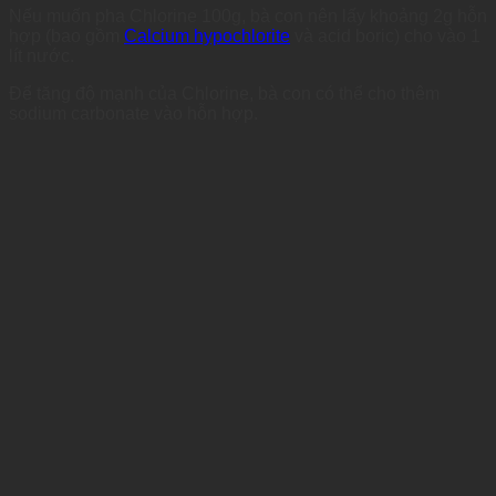
Nếu muốn pha Chlorine 100g, bà con nên lấy khoảng 2g hỗn
hợp (bao gồm
Calcium hypochlorite
và acid boric) cho vào 1
lít nước.
Để tăng độ mạnh của Chlorine, bà con có thể cho thêm
sodium carbonate vào hỗn hợp.