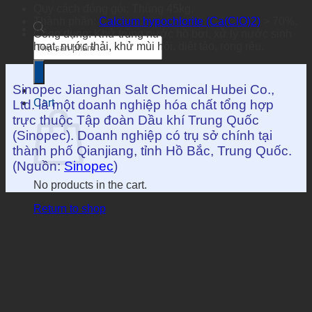
Quy cách đóng gói: Thùng 45kg.
Thành phần:
Calcium hypochlorite (Ca(ClO)2)
> 70%.
Công dụng: Khử trùng nước hồ bơi, xử lý nước sinh
Products
hoạt, nước thải, khử mùi hôi, diệt tảo, rong rêu.
search
Sinopec Jianghan Salt Chemical Hubei Co.,
Cart
Ltd. là một doanh nghiệp hóa chất tổng hợp
trực thuộc Tập đoàn Dầu khí Trung Quốc
(Sinopec). Doanh nghiệp có trụ sở chính tại
thành phố Qianjiang, tỉnh Hồ Bắc, Trung Quốc.
(Nguồn:
Sinopec
)
No products in the cart.
Return to shop