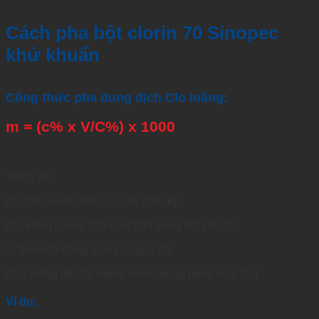
Cách pha bột clorin 70 Sinopec
khử khuẩn
Công thức pha dung dịch Clo loãng:
m = (c% x V/C%) x 1000
Trong đó:
m: Khối lượng bột Clo cần pha (kg)
c%: Hàm lượng Clo hoạt tính trong bột Clo (%)
V: Thể tích dung dịch cần pha (lít)
C%: Nồng độ Clo mong muốn trong dung dịch (%)
Ví dụ: