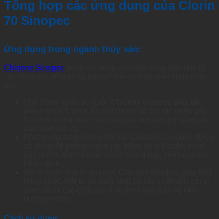
Tổng hợp các ứng dụng của Clorin
70 Sinopec
Ứng dụng trong ngành thủy sản:
Chlorine Sinopec
đóng vai trò quan trọng trong việc duy trì
sức khỏe cho tôm cá và bảo vệ môi trường nuôi trồng thủy
sản:
Khử trùng nước ao nuôi: Chlorine Sinopec giúp tiêu
diệt vi khuẩn, virus, ký sinh trùng và các tác nhân gây
hại khác trong nước ao nuôi, tạo môi trường sống an
toàn cho tôm cá.
Phòng ngừa bệnh cho tôm cá: Clorin 70 Sinopec được
sử dụng để phòng ngừa các bệnh do vi khuẩn, virus
gây ra trên tôm cá như: bệnh đốm trắng, bệnh gan tụy,
bệnh vibrio,…
Xử lý nước thải từ ao nuôi: Chlorine Sinopec giúp khử
trùng nước thải từ ao nuôi, loại bỏ các chất hữu cơ, vi
sinh vật và các chất gây ô nhiễm khác, bảo vệ môi
trường nước.
Cách sử dụng: