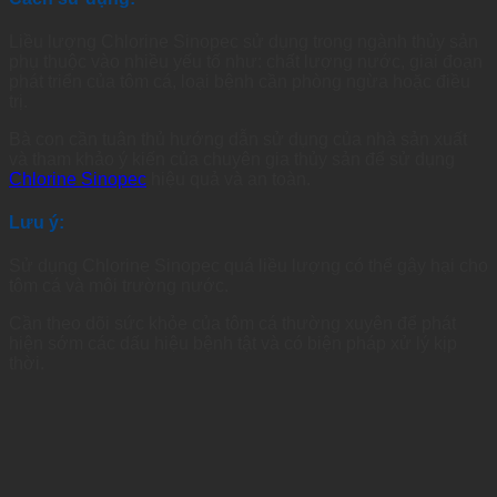
Liều lượng Chlorine Sinopec sử dụng trong ngành thủy sản
phụ thuộc vào nhiều yếu tố như: chất lượng nước, giai đoạn
phát triển của tôm cá, loại bệnh cần phòng ngừa hoặc điều
trị.
Bà con cần tuân thủ hướng dẫn sử dụng của nhà sản xuất
và tham khảo ý kiến của chuyên gia thủy sản để sử dụng
Chlorine Sinopec
hiệu quả và an toàn.
Lưu ý:
Sử dụng Chlorine Sinopec quá liều lượng có thể gây hại cho
tôm cá và môi trường nước.
Cần theo dõi sức khỏe của tôm cá thường xuyên để phát
hiện sớm các dấu hiệu bệnh tật và có biện pháp xử lý kịp
thời.