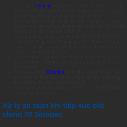
Cách pha
Chlorine
dạng nước và bột chính xác nhất là
sử dụng cốc đong có định mức. Ngoài ra, nên chuẩn bị
thùng nhựa để chứa dung dịch sau khi pha.
Chlorine là hóa chất có tính oxi hóa rất mạnh. Vì vậy,
dù áp dụng cách pha Chlorine khử trùng nào, cũng nên
trang bị đầy đủ trang phục bảo hộ.
Sử dụng đúng liều lượng khuyến cáo để đảm bảo an
toàn cho con người và không gây hại cho môi trường.
Trong 4 – 6 giờ sau khi sử dụng hóa chất, không được
phép sử dụng nguồn nước.
Khi sử dụng, không nên kết hợp hóa chất này với các
hóa chất khác để tránh các phản ứng hóa học không
mong muốn.
Pha và sử dụng
Chlorine
trong điều kiện khô ráo, mát
mẻ, tránh nhiệt độ cao và ánh nắng mặt trời để không
ảnh hưởng đến hiệu quả khử khuẩn.
Bảo quản Chlorine ở khu vực khô ráo. Tốt nhất là trong
thùng có nắp đậy kín.
Xử lý an toàn khi tiếp xúc bột
clorin 70 Sinopec