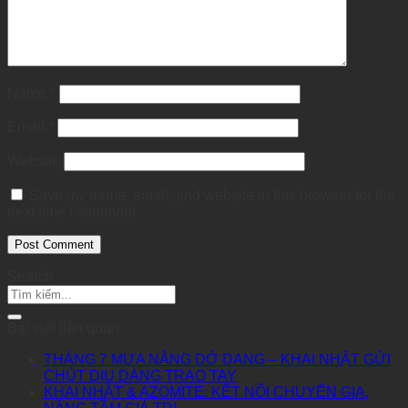
Name
*
Email
*
Website
Save my name, email, and website in this browser for the
next time I comment.
Search
Bài viết liên quan
THÁNG 7 MƯA NẮNG DỞ DANG – KHAI NHẬT GỬI
CHÚT DỊU DÀNG TRAO TAY
KHAI NHẬT & AZOMITE: KẾT NỐI CHUYÊN GIA,