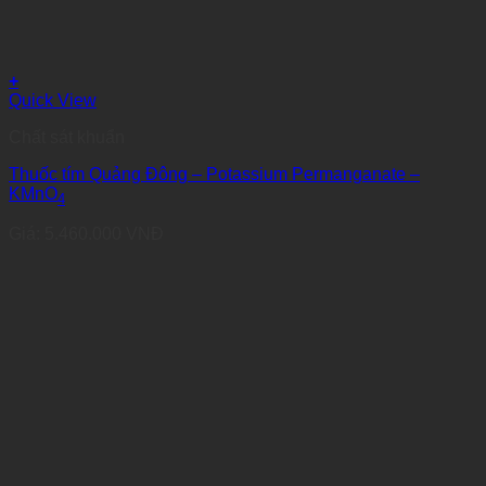
+
Quick View
Chất sát khuẩn
Thuốc tím Quảng Đông – Potassium Permanganate –
KMnO
4
Giá:
5.460.000
VNĐ