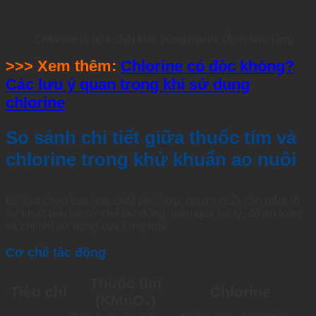
Chlorine là hóa chất khử trùng mạnh. (Ảnh sưu tầm)
>>> Xem thêm:
Chlorine có độc không?
Các lưu ý quan trọng khi sử dụng
chlorine
So sánh chi tiết giữa thuốc tím và
chlorine trong khử khuẩn ao nuôi
Để lựa chọn loại hóa chất phù hợp, người nuôi cần nắm rõ
sự khác biệt về cơ chế tác động, hiệu quả xử lý, độ an toàn
và chi phí sử dụng của từng loại.
Cơ chế tác động
Thuốc tím
Tiêu chí
Chlorine
(KMnO₄)