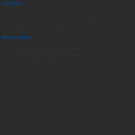
Ưu điểm:
Diệt khuẩn nhanh, triệt để, hiệu quả với virus.
Thích hợp để khử trùng ao trước và sau vụ nuôi.
Xử lý nước cấp nhanh chóng.
Nhược điểm:
Không nên dùng trong quá trình nuôi.
Gây hại nếu dư lượng tồn trong nước.
Cần test dư lượng clo trước khi thả giống.