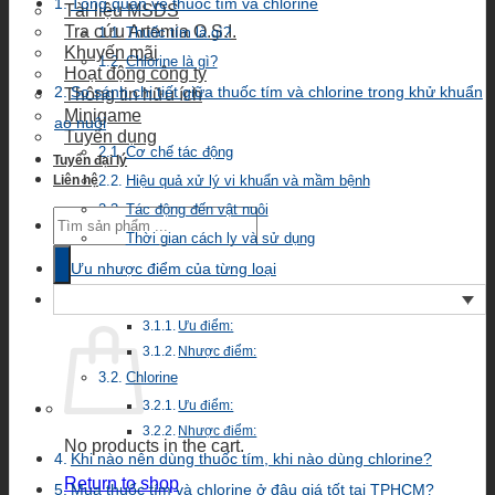
Tổng quan về thuốc tím và chlorine
Tài liệu MSDS
Tra cứu Artemia O.S.I.
Thuốc tím là gì?
Khuyến mãi
Chlorine là gì?
Hoạt động công ty
So sánh chi tiết giữa thuốc tím và chlorine trong khử khuẩn
Thông tin hữu ích
Minigame
ao nuôi
Tuyển dụng
Cơ chế tác động
Tuyển đại lý
Liên hệ
Hiệu quả xử lý vi khuẩn và mầm bệnh
Tác động đến vật nuôi
Products
search
Thời gian cách ly và sử dụng
Ưu nhược điểm của từng loại
Thuốc tím (KMnO₄)
Ưu điểm:
Nhược điểm:
Chlorine
Ưu điểm:
Nhược điểm:
No products in the cart.
Khi nào nên dùng thuốc tím, khi nào dùng chlorine?
Return to shop
Mua thuốc tím và chlorine ở đâu giá tốt tại TPHCM?