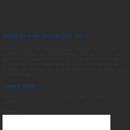
Chuyên gia tư vấn Thủy sản Quốc Thái
Chuyên viên tư vấn thủy sản Quốc Thái với hơn 10 năm kinh
nghiệm trong lĩnh vực nuôi trồng thủy sản, xử lý nước. Hy
vọng những bài viết của tôi sẽ cung cấp thật nhiều giá trị,
giúp bà con có thêm kiến thức sử dụng hóa chất, thức ăn
cho thủy sản an toàn. Từ đó, thủy sản lớn nhanh và đạt năng
suất cao nhất
Leave a Reply
Your email address will not be published.
Required fields are
marked
*
Comment
*