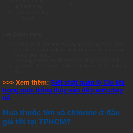
Ao bùng phát dịch
❌
✅
nghiêm trọng
Xử lý nước sau thu
✅
✅
hoạch
Lưu ý quan trọng
Không sử dụng chlorine cùng lúc với thuốc tím hoặc
các chất diệt khuẩn khác để tránh phản ứng hóa học
không kiểm soát.
Sử dụng bảo hộ lao động đầy đủ khi pha hóa chất.
Luôn thử phản ứng trên diện nhỏ trước khi dùng toàn
ao.
>>> Xem thêm:
Siết chặt quản lý Clo khí
trong nuôi trồng thủy sản để tránh cháy
nổ
Mua thuốc tím và chlorine ở đâu
giá tốt tại TPHCM?