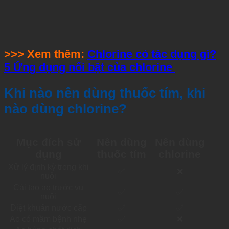
>>> Xem thêm:
Chlorine có tác dụng gì?
5 Ứng dụng nổi bật của chlorine
Khi nào nên dùng thuốc tím, khi
nào dùng chlorine?
Mục đích sử
Nên dùng
Nên dùng
dụng
thuốc tím
chlorine
Xử lý định kỳ trong khi
✅
❌
nuôi
Cải tạo ao trước vụ
✅
✅
nuôi
Diệt khuẩn nước cấp
✅
✅
Ao có mầm bệnh nhẹ
✅
❌