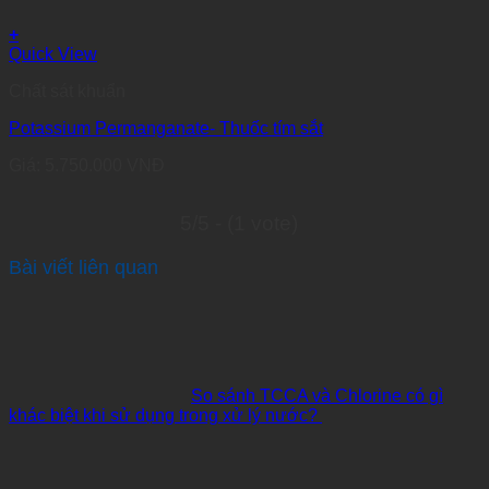
+
Quick View
Chất sát khuẩn
Potassium Permanganate- Thuốc tím sắt
Giá:
5.750.000
VNĐ
5/5 - (1 vote)
Bài viết liên quan
So sánh TCCA và Chlorine có gì
khác biệt khi sử dụng trong xử lý nước?