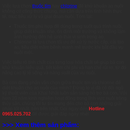
Việc lựa chọn
thuốc tím
hay
chlorine
để khử khuẩn ao nuôi
không có công thức chung, mà cần dựa trên tình hình thực
tế, mục tiêu xử lý và giai đoạn nuôi. Tóm lại:
Thuốc tím phù hợp để dùng trong suốt quá trình nuôi,
giúp diệt khuẩn nhẹ, ổn định môi trường và không làm
ảnh hưởng đến hệ sinh thái vi sinh trong ao.
Chlorine là lựa chọn tối ưu để xử lý nước cấp, cải tạo
ao, tiêu diệt mầm bệnh mạnh mẽ trước khi bắt đầu vụ
nuôi mới.
Việc hiểu rõ tính chất của từng loại hóa chất sẽ giúp bà con
khử khuẩn hiệu quả, tiết kiệm chi phí và hạn chế rủi ro, từ đó
nâng cao tỷ lệ sống và năng suất của vụ nuôi.
Bà con đang phân vân chọn giữa thuốc tím và chlorine để
diệt khuẩn cho ao nuôi của mình? Đừng lo vì đã có đội ngũ
kỹ thuật viên của Khai Nhật luôn sẵn sàng hỗ trợ bà con. Với
hơn 20 năm kinh nghiệm hoạt động trong lĩnh vực nuôi trồng
thủy sản, chúng tôi tự tin mang đến cho bà con những giải
pháp tốt nhất, tiên tiến nhất. Gọi ngay đến
Hotline
0965.025.702
để được giải đáp ngay nhé!
>>> Xem thêm sản phẩm: