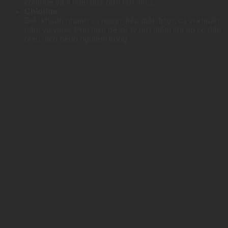
chlorine và ít hiệu quả hơn với virus.
Chlorine:
Diệt khuẩn nhanh và mạnh, tiêu diệt được cả vi khuẩn,
nấm và virus. Phù hợp để xử lý dứt điểm khi ao có dấu
hiệu dịch bệnh nghiêm trọng.