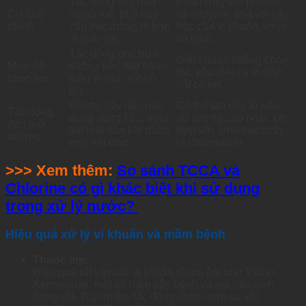
Tác dụng oxy hóa
Phản ứng với protein
Cơ chế
mạnh mẽ, phá hủy
và enzyme, phá vỡ cấu
chính
cấu trúc màng tế bào
trúc của vi khuẩn, virus
vi sinh vật.
và nấm.
Tác động nhẹ hơn,
Diệt khuẩn không chọn
Mức độ
không tiêu diệt hoàn
lọc, tiêu diệt cả vi sinh
chọn lọc
toàn vi sinh vật có
vật có lợi.
lợi.
Không gây độc nếu
Có thể tạo độc tố nếu
Tác động
dùng đúng liều; màu
dư lượng cao hoặc kết
đến môi
tím mất dần khi phản
hợp với amoniac sinh
trường
ứng kết thúc.
ra chloramine.
>>> Xem thêm:
So sánh TCCA và
Chlorine có gì khác biệt khi sử dụng
trong xử lý nước?
Hiệu quả xử lý vi khuẩn và mầm bệnh
Thuốc tím:
Hiệu quả tốt với các vi khuẩn Gram âm như
Vibrio
,
Aeromonas
, một số nấm gây bệnh và nguyên sinh
động vật. Tuy nhiên, tác động chậm hơn so với