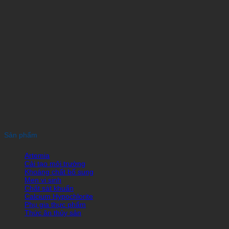
Sản phẩm
Artemia
Cải tạo môi trường
Khoáng chất bổ sung
Men vi sinh
Chất sát khuẩn
Calcium Hypochlorite
Phụ gia thực phẩm
Thức ăn thủy sản