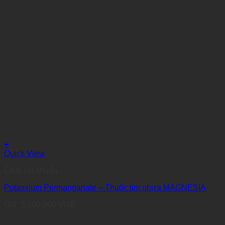
+
Quick View
Chất sát khuẩn
Potassium Permanganate – Thuốc tím nhựa MAGNESIA
Giá:
3.100.000
VNĐ