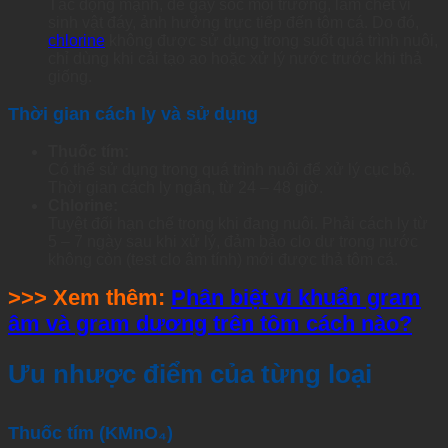
Tác động mạnh, dễ gây sốc môi trường, làm chết vi
sinh vật đáy, ảnh hưởng trực tiếp đến tôm cá. Do đó,
chlorine
không được sử dụng trong suốt quá trình nuôi,
chỉ dùng khi cải tạo ao hoặc xử lý nước trước khi thả
giống.
Thời gian cách ly và sử dụng
Thuốc tím:
Có thể sử dụng trong quá trình nuôi để xử lý cục bộ.
Thời gian cách ly ngắn, từ 24 – 48 giờ.
Chlorine:
Tuyệt đối hạn chế trong khi đang nuôi. Phải cách ly từ
5 – 7 ngày sau khi xử lý, đảm bảo clo dư trong nước
không còn (test clo âm tính) mới được thả tôm cá.
>>> Xem thêm:
Phân biệt vi khuẩn gram
âm và gram dương trên tôm cách nào?
Ưu nhược điểm của từng loại
Thuốc tím (KMnO₄)