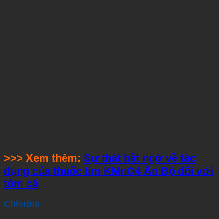
>>> Xem thêm:
Sự thật bất ngờ về tác
dụng của thuốc tím KMnO4 Ấn Độ đối với
tôm cá
Chlorine