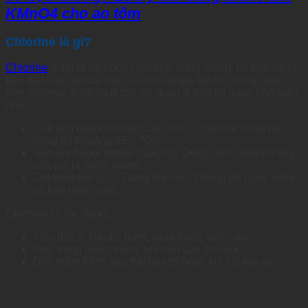
KMnO4 cho ao tôm
Chlorine là gì?
Chlorine
(Clo) là một hóa chất khử trùng mạnh, có khả năng
tiêu diệt hầu hết các loại vi sinh vật gây bệnh. Trong nuôi
tôm, chlorine thường được sử dụng ở một số dạng phổ biến
như:
Calcium hypochlorite (Ca(ClO)₂): Chlorine dạng bột,
nồng độ khoảng 65 – 70%.
Sodium hypochlorite (NaClO): Dung dịch chlorine hay
còn gọi là nước javen.
Chlorine khí (Cl₂): Dạng khí nén, ít dùng do nguy hiểm
và khó kiểm soát.
Chlorine có tác dụng:
Tiêu diệt vi khuẩn, nấm, virus trong nước ao.
Khử trùng nước trước khi dẫn vào ao nuôi.
Diệt mầm bệnh sau thu hoạch hoặc khi cải tạo ao.