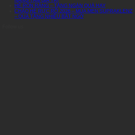
NÂNG TẦM GIÁ TRỊ
HÈ RỘN RÀNG – TẶNG NGÀN QUÀ HAY
CHÀO HÈ RỰC RỠ 2026 – MUA MEN SUPRAKLENZ
– QUÀ TẶNG NHIỀU BẤT NGỜ
Follow us