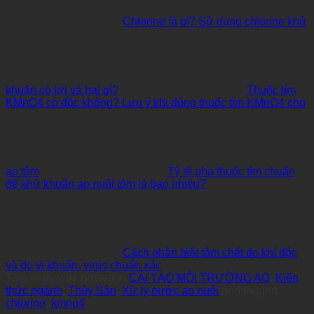
Chlorine là gì? Sử dụng chlorine khử
khuẩn có lợi và hại gì?
Thuốc tím
KMnO4 có độc không? Lưu ý khi dùng thuốc tím KMnO4 cho
ao tôm
Tỷ lệ pha thuốc tím chuẩn
để khử khuẩn ao nuôi tôm là bao nhiêu?
Cách phân biệt tôm chết do khí độc
và do vi khuẩn, virus chuẩn xác
This entry was posted in
CẢI TẠO MÔI TRƯỜNG AO
,
Kiến
thức ngành
,
Thủy Sản
,
Xử lý nước ao nuôi
and tagged
chlorine
,
kmno4
.