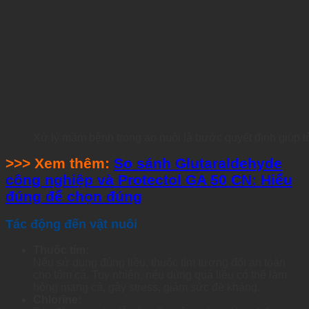
Xử lý mầm bệnh trong ao nuôi là bước quyết định giúp 
>>> Xem thêm:
So sánh Glutaraldehyde
công nghiệp và Protectol GA 50 CN: Hiểu
đúng để chọn đúng
Tác động đến vật nuôi
Thuốc tím:
Nếu sử dụng đúng liều, thuốc tím tương đối an toàn
cho tôm cá. Tuy nhiên, nếu dùng quá liều có thể làm
hỏng mang cá, gây stress, giảm sức đề kháng.
Chlorine: