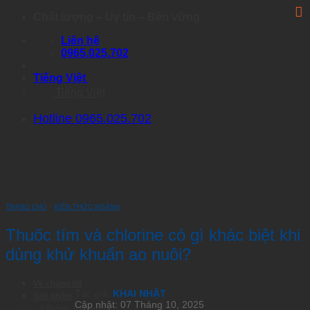
Skip
Chất lượng – Uy tín – Bền vững
to
Liên hệ
content
0965.025.702
Tiếng Việt
Tiếng Việt
Hotline 0965.025.702
TRANG CHỦ
›
KIẾN THỨC NGÀNH
Thuốc tím và chlorine có gì khác biệt khi
dùng khử khuẩn ao nuôi?
Về chúng tôi
Tác giả:
KHAI NHẬT
Sản phẩm
Cập nhật: 07 Tháng 10, 2025
Nhóm Artemia