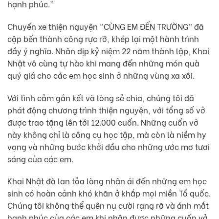
hạnh phúc.”
Chuyến xe thiện nguyện “CÙNG EM ĐẾN TRƯỜNG” đã
cập bến thành công rực rỡ, khép lại một hành trình
đầy ý nghĩa. Nhân dịp kỷ niệm 22 năm thành lập, Khai
Nhật vô cùng tự hào khi mang đến những món quà
quý giá cho các em học sinh ở những vùng xa xôi.
Với tình cảm gắn kết và lòng sẻ chia, chúng tôi đã
phát động chương trình thiện nguyện, với tổng số vở
được trao tặng lên tới 12.000 cuốn. Những cuốn vở
này không chỉ là công cụ học tập, mà còn là niềm hy
vọng và những bước khởi đầu cho những ước mơ tươi
sáng của các em.
Khai Nhật đã lan tỏa lòng nhân ái đến những em học
sinh có hoàn cảnh khó khăn ở khắp mọi miền Tổ quốc.
Chúng tôi không thể quên nụ cười rạng rỡ và ánh mắt
hạnh phúc của các em khi nhận được những cuốn vở