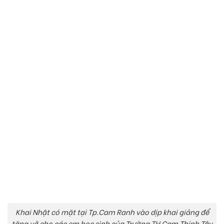
Khai Nhật có mặt tại Tp.Cam Ranh vào dịp khai giảng để
tặng vở cho các em học sinh của Trường TH Cam Thịnh Tây