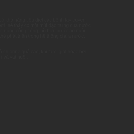
có khả năng tiêu diệt các bệnh lây truyền
bơi, sẽ thấy có một mùi đặc trưng của nước
c uống công cộng, hồ bơi, nước ao nuôi.
thể phát triển trong hệ thống chứa nước.
chlorine quá cao, khi tắm, giặt hoặc bơi
 và vật nuôi.