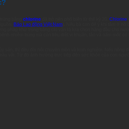
c?
 trùng bằng
chlorine
đã trở nên phổ biến từ thế kỷ 20.
Chlorine
(Nguồn:
Báo Lao động Việt Nam
). Nếu bà con để ý khi tắm ở hồ 
ơng pháp khử trùng bằng clo vẫn là lựa chọn hàng đầu cho nướ
ệnh nhiễm trùng mà còn tiêu diệt vi khuẩn, tảo và nấm mốc có 
y sản, thì đều đòi hỏi chuyên môn và kinh nghiệm. Nếu nồng độ 
i màu vải. Từ đó ảnh hưởng trực tiếp đến sức khỏe của con người