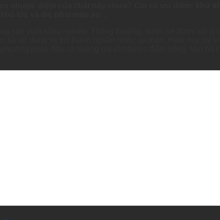
ưu nhược điểm của chất này chưa? Clo có ưu điểm: khử kh
khô tóc và da, phai màu áo…
trong sản xuất nông nghiệp. Thông thường, nước sẽ được xử lý 
ợc tái sử dụng và trở thành nguồn nước an toàn. Hiện nay, tại 
i phương pháp đều có những ưu và nhược điểm riêng. Mời bà con