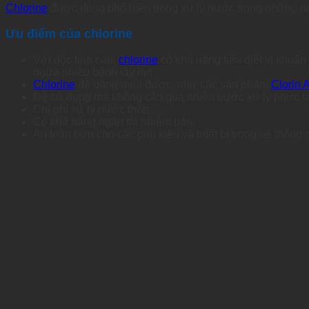
Chlorine
được dùng phổ biến trong xử lý nước trong những 
Ưu điểm của chlorine
Với độc tính cao,
chlorine
có khả năng tiêu diệt vi khuẩ
ngừa nhiều bệnh lây lan
Chlorine
dễ dàng mua được, như các sản phẩm
Clorin A
Dễ sử dụng mà không cần qua nhiều bước xử lý phức t
Chi phí xử lý nước thấp.
Có khả năng ngăn tái nhiễm bẩn.
An toàn hơn cho các phụ kiện và thiết bị trong hệ thống