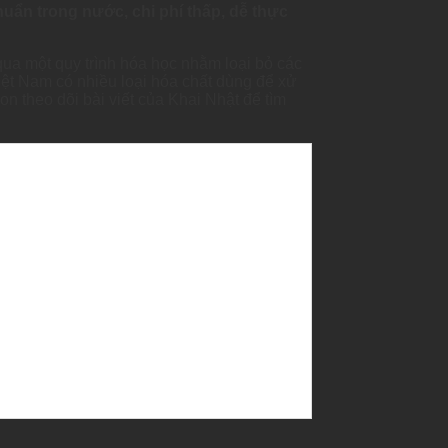
uẩn trong nước, chi phí thấp, dễ thực
qua một quy trình hóa học nhằm loại bỏ các
Việt Nam có nhiều loại hóa chất dùng để xử
 theo dõi bài viết của Khai Nhật để tìm