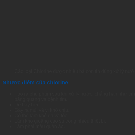
Các loại Chlorine được nhiều bà con tin dùng xử lý nướ
Nhược điểm của chlorine
Tạo ra phụ phẩm sau khi xử lý nước, chẳng hạn như tri
bàng quang và bệnh tim.
Dễ bay hơi.
Gây ra mùi và vị khó chịu.
Có thể làm khô da và tóc.
Làm khô gioăng cao su trong nhiều thiết bị.
Làm phai màu quần áo.