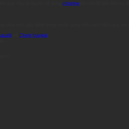
năm qua. Vậy là người sử dụng
chlorine
bà con đã biết đến ưu 
n và nấm mốc gây bệnh trong nước uống một cách hiệu quả, trở 
quafit
và
Clorin Nankai
.
ạp.
 nước.