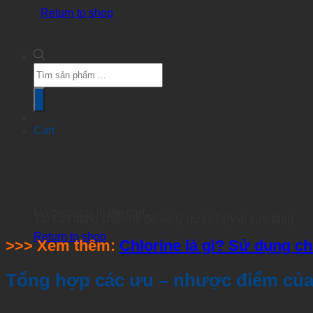
Return to shop
Products
search
Cart
No products in the cart.
Tại sao dùng chlorine để xử lý nước? (Ảnh sưu tầm)
Return to shop
>>> Xem thêm:
Chlorine là gì? Sử dụng ch
Tổng hợp các ưu – nhược điểm của