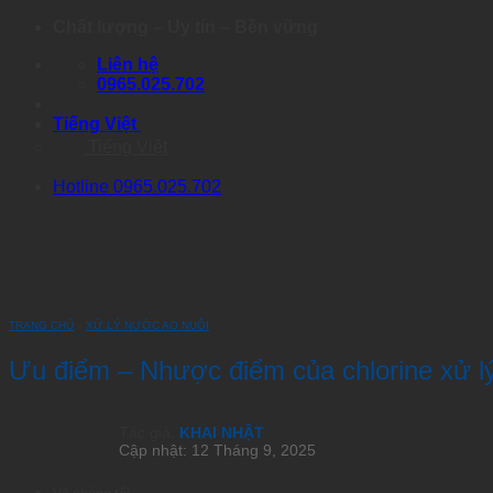
Skip
Chất lượng – Uy tín – Bền vững
to
Liên hệ
content
0965.025.702
Tiếng Việt
Tiếng Việt
Hotline 0965.025.702
TRANG CHỦ
›
XỬ LÝ NƯỚC AO NUÔI
Ưu điểm – Nhược điểm của chlorine xử l
Tác giả:
KHAI NHẬT
Cập nhật: 12 Tháng 9, 2025