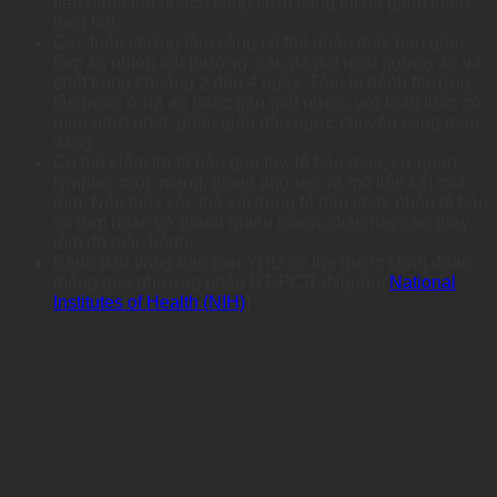
tiến hành thu hoạch càng sớm càng tốt để giảm thiểu
thiệt hại.
Các triệu chứng lâm sàng có thể nhận thấy bao gồm
tôm ăn nhiều bất thường, sau đó đột ngột ngừng ăn và
chết trong khoảng 2 đến 4 ngày. Tôm bị bệnh thường
tập trung ở rìa ao hoặc gần mặt nước, với toàn thân có
màu nhợt nhạt, phần giáp đầu ngực chuyển sang màu
vàng.
Có thể kiểm tra tế bào gan tụy, tế bào máu, cơ quan
lympho, ruột, mang, tuyến ăng-ten và mô liên kết của
tôm. Nếu thấy các thể vùi trong tế bào chất, nhân tế bào
co rúm hoặc vỡ thành nhiều mảnh, điều này cho thấy
tôm đã mắc bệnh.
Bệnh đầu vàng trên tôm YHD có thể được chẩn đoán
thông qua phương pháp RT-PCR.(Nguồn:
National
Institutes of Health (NIH)
)