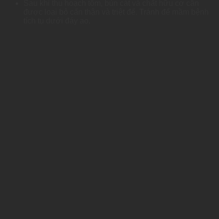
Sau khi thu hoạch tôm, bùn cát và chất hữu cơ cần
được loại bỏ cẩn thận và triệt để. Tránh để mầm bệnh
tích tụ dưới đáy ao.