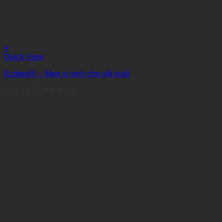
+
Quick View
Ecobiol® – Men vi sinh cho vật nuôi
Giá:
1.138.000
VNĐ