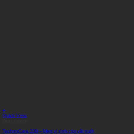
+
Quick View
Out of stock
TechnoCare 200 – Men vi sinh cho vật nuôi