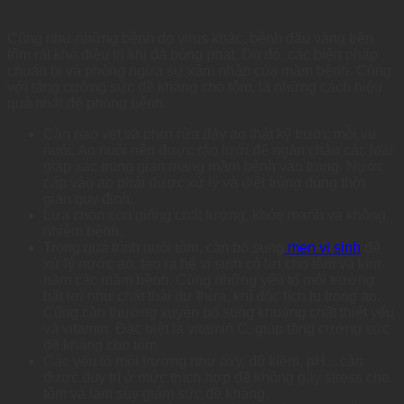
Cũng như những bệnh do virus khác, bệnh đầu vàng trên
tôm rất khó điều trị khi đã bùng phát. Do đó, các biện pháp
chuẩn bị và phòng ngừa sự xâm nhập của mầm bệnh. Cùng
với tăng cường sức đề kháng cho tôm, là những cách hiệu
quả nhất để phòng bệnh.
Cần nạo vét và phơi rửa đáy ao thật kỹ trước mỗi vụ
nuôi. Ao nuôi nên được rào lưới để ngăn chặn các loài
giáp xác trung gian mang mầm bệnh vào trong. Nước
cấp vào ao phải được xử lý và diệt trùng đúng thời
gian quy định.
Lựa chọn con giống chất lượng, khỏe mạnh và không
nhiễm bệnh.
Trong quá trình nuôi tôm, cần bổ sung
men vi sinh
để
xử lý nước ao, tạo ra hệ vi sinh có lợi cho tôm và kìm
hãm các mầm bệnh. Cùng những yếu tố môi trường
bất lợi như chất thải dư thừa, khí độc tích tụ trong ao.
Cũng cần thường xuyên bổ sung khoáng chất thiết yếu
và vitamin. Đặc biệt là vitamin C, giúp tăng cường sức
đề kháng cho tôm.
Các yếu tố môi trường như oxy, độ kiềm, pH…cần
được duy trì ở mức thích hợp để không gây stress cho
tôm và làm suy giảm sức đề kháng.