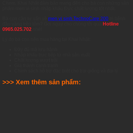
Chem, Khai Nhật đảm bảo mang đến cho bà con những sản
phẩm men vi sinh nhập khẩu Đức chất lượng tốt nhất.
Bà con cần tư vấn về
men vi sinh TechnoCare 200
trị bệnh
đầu vàng trên tôm? Gọi ngay cho chúng tôi qua
Hotline
0965.025.702
nhé!
Lý do bà con nên mua hàng tại Khai Nhật:
Đầy đủ mã lưu hành
Nhập khẩu trực tiếp từ nhà sản xuất
Chất lượng vượt trội
Giá thành cạnh tranh
Chính sách hỗ trợ đặc biệt cho trại giống và đại lý
>>> Xem thêm sản phẩm: