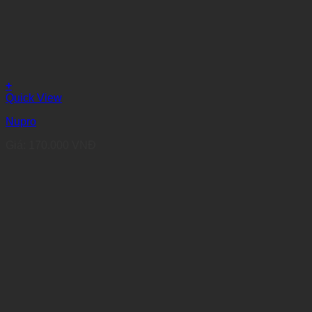
+
Quick View
Nupro
Giá:
170.000
VNĐ