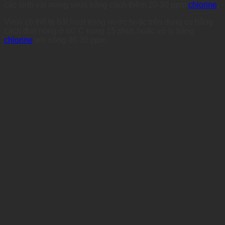
các sinh vật mang virus bằng cách thêm 20-30 ppm
chlorine
.
Virus có thể bị bất hoạt trong nước hoặc trên dụng cụ bằng
cách đun nóng ở 60°C trong 15 phút, hoặc xử lý bằng
chlorine
với nồng độ 30 ppm.