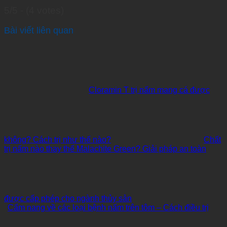
5/5 - (4 votes)
Bài viết liên quan
Cloramin T trị nấm mang cá được
không? Cách trị như thế nào?
Chất
trị nấm nào thay thế Malachite Green? Giải pháp an toàn
được cấp phép cho ngành thủy sản
Cẩm nang về các loại bệnh nấm trên tôm – Cách điều trị