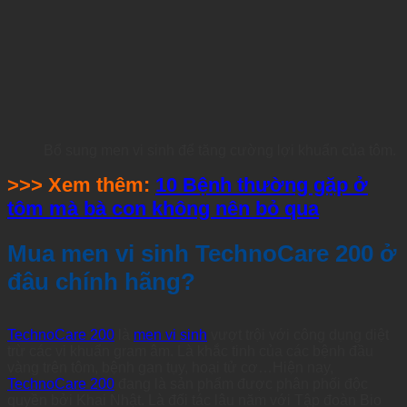
Bổ sung men vi sinh để tăng cường lợi khuẩn của tôm.
>>> Xem thêm:
10 Bệnh thường gặp ở
tôm mà bà con không nên bỏ qua
Mua men vi sinh TechnoCare 200 ở
đâu chính hãng?
TechnoCare 200
là
men vi sinh
vượt trội với công dụng diệt
trừ các vi khuẩn gram âm. Là khắc tinh của các bệnh đầu
vàng trên tôm, bệnh gan tụy, hoại tử cơ…Hiện nay,
TechnoCare 200
đang là sản phẩm được phân phối độc
quyền bởi Khai Nhật. Là đối tác lâu năm với Tập đoàn Bio