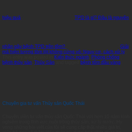
hiệu quả
TPD là gì? Đâu là nguyên
nhân gây bệnh TPD trên tôm?
Giải
mã hiện tượng tôm lột không cứng vỏ: Nguy cơ, cách xử lý
This entry was posted in
Kiến thức ngành
,
Phòng chống
bệnh thủy sản
,
Thủy Sản
and tagged
bệnh tôm đầu vàng
.
Chuyên gia tư vấn Thủy sản Quốc Thái
Chuyên viên tư vấn thủy sản Quốc Thái với hơn 10 năm kinh
nghiệm trong lĩnh vực nuôi trồng thủy sản, xử lý nước. Hy
vọng những bài viết của tôi sẽ cung cấp thật nhiều giá trị,