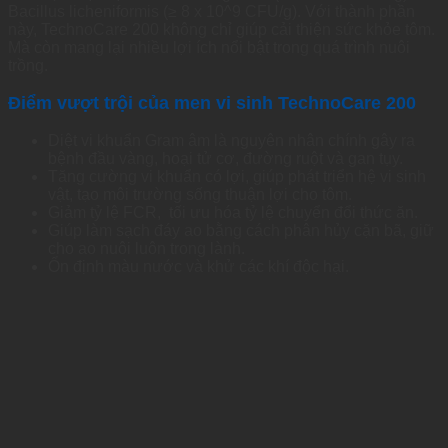
Bacillus licheniformis (≥ 8 x 10^9 CFU/g). Với thành phần
này, TechnoCare 200 không chỉ giúp cải thiện sức khỏe tôm.
Mà còn mang lại nhiều lợi ích nổi bật trong quá trình nuôi
trồng.
Điểm vượt trội của men vi sinh TechnoCare 200
Diệt vi khuẩn Gram âm là nguyên nhân chính gây ra
bệnh đầu vàng, hoại tử cơ, đường ruột và gan tụy.
Tăng cường vi khuẩn có lợi, giúp phát triển hệ vi sinh
vật, tạo môi trường sống thuận lợi cho tôm.
Giảm tỷ lệ FCR, tối ưu hóa tỷ lệ chuyển đổi thức ăn.
Giúp làm sạch đáy ao bằng cách phân hủy cặn bã, giữ
cho ao nuôi luôn trong lành.
Ổn định màu nước và khử các khí độc hại.