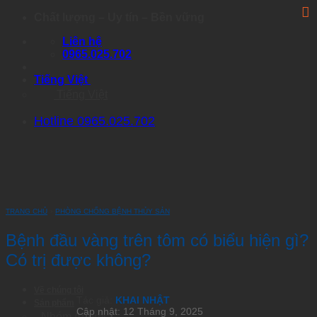
Skip
Chất lượng – Uy tín – Bền vững
to
Liên hệ
content
0965.025.702
Tiếng Việt
Tiếng Việt
Hotline 0965.025.702
TRANG CHỦ
›
PHÒNG CHỐNG BỆNH THỦY SẢN
Bệnh đầu vàng trên tôm có biểu hiện gì?
Có trị được không?
Về chúng tôi
Tác giả:
KHAI NHẬT
Sản phẩm
Cập nhật: 12 Tháng 9, 2025
Nhóm Artemia