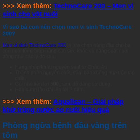
>>> Xem thêm:
TechnoCare 200 – Men vi
sinh cho vật nuôi
Vì sao bà con nên chọn men vi sinh TechnoCare
200?
Men vi sinh
TechnoCare 200
là lựa chọn hàng đầu cho bà
con nuôi tôm. Giúp nâng cao sức khỏe và năng suất nuôi
trồng nhờ các lý do sau:
Hàng nhập khẩu nguyên seal từ Châu Âu
Thành phần nguyên chất, đảm bảo không pha trộn tạp
chất.
Gói nhỏ tiện lợi 500gram, dễ dàng sử dụng.
Hạn dùng lâu dài lên tới 2 năm.
>>> Xem thêm:
Aqualisan – Giải pháp
khử trùng nước ao nuôi hiệu quả
Phòng ngừa bệnh đầu vàng trên
tôm