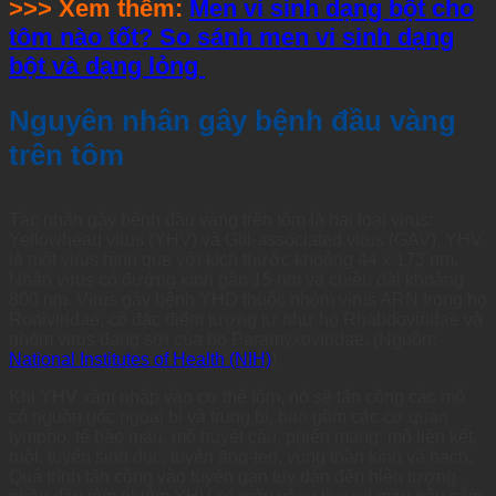
>>> Xem thêm:
Men vi sinh dạng bột cho
tôm nào tốt? So sánh men vi sinh dạng
bột và dạng lỏng
Nguyên nhân gây bệnh đầu vàng
trên tôm
Tác nhân gây bệnh đầu vàng trên tôm là hai loại virus:
Yellowhead virus (YHV) và Gill-associated virus (GAV). YHV
là một virus hình que với kích thước khoảng 44 x 173 nm.
Nhân virus có đường kính gần 15 nm và chiều dài khoảng
800 nm. Virus gây bệnh YHD thuộc nhóm virus ARN trong họ
Roniviridae, có đặc điểm tương tự như họ Rhabdoviridae và
nhóm virus dạng sợi của họ Paramyxoviridae. (Nguồn:
National Institutes of Health (NIH)
)
Khi YHV xâm nhập vào cơ thể tôm, nó sẽ tấn công các mô
có nguồn gốc ngoại bì và trung bì, bao gồm các cơ quan
lympho, tế bào máu, mô huyết cầu, phiến mang, mô liên kết,
ruột, tuyến sinh dục, tuyến ăng-ten, vùng thần kinh và hạch.
Quá trình tấn công vào tuyến gan tụy dẫn đến hiện tượng