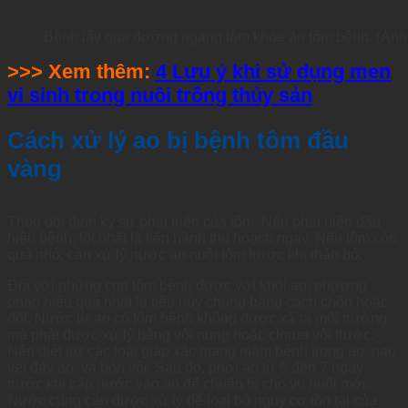
Bệnh lây qua đường ngang tôm khỏe ăn tôm bệnh. (Ảnh
>>> Xem thêm:
4 Lưu ý khi sử dụng men
vi sinh trong nuôi trồng thủy sản
Cách xử lý ao bị bệnh tôm đầu
vàng
Theo dõi định kỳ sự phát triển của tôm. Nếu phát hiện dấu
hiệu bệnh, tốt nhất là tiến hành thu hoạch ngay. Nếu tôm còn
quá nhỏ, cần xử lý nước ao nuôi tôm trước khi tháo bỏ.
Đối với những con tôm bệnh được vớt khỏi ao, phương
pháp hiệu quả nhất là tiêu hủy chúng bằng cách chôn hoặc
đốt. Nước từ ao có tôm bệnh không được xả ra môi trường
mà phải được xử lý bằng vôi nung hoặc clorua vôi trước.
Nên diệt trừ các loài giáp xác mang mầm bệnh trong ao, nạo
vét đáy ao, và bón vôi. Sau đó, phơi ao từ 5 đến 7 ngày
trước khi cấp nước vào ao để chuẩn bị cho vụ nuôi mới.
Nước cũng cần được xử lý để loại bỏ nguy cơ tồn tại của