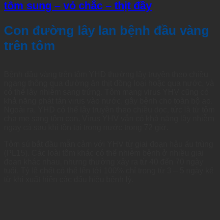
tôm sung – vỏ chắc – thịt đầy
Con đường lây lan bệnh đầu vàng
trên tôm
Bệnh đầu vàng trên tôm YHD thường lây truyền theo chiều
ngang thông qua đường ăn thịt đồng loại hoặc qua nước, và
có thể lây nhiễm sang trứng. Tôm mang virus YHV cũng có
khả năng phát tán virus vào nước, gây bệnh cho toàn bộ ao.
Ngoài ra, YHD có thể lây truyền theo chiều dọc, tức là từ tôm
cha mẹ sang tôm con. Virus YHV vẫn có khả năng lây nhiễm
ngay cả sau khi tồn tại trong nước trong 72 giờ.
Tôm sú bắt đầu mẫn cảm với YHV từ giai đoạn hậu ấu trùng
(PL15). Các loài tôm khác có thể nhiễm bệnh ở nhiều giai
đoạn khác nhau, nhưng thường xảy ra từ 40 đến 70 ngày
tuổi. Tỷ lệ chết có thể lên tới 100% chỉ trong từ 3 – 5 ngày kể
từ khi xuất hiện các dấu hiệu bệnh lý.