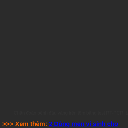
Chẩn đoán bệnh đầu vàng trên tôm bằng test RT-PCR. 
>>> Xem thêm:
2 Dòng men vi sinh cho