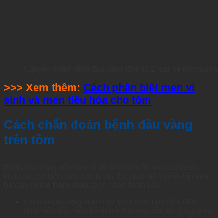
Nguyên nhân bệnh đầu vàng tôm do 2 loại Yellowhead vir
>>> Xem thêm:
Cách phân biệt men vi
sinh và men tiêu hóa cho tôm
Cách chẩn đoán bệnh đầu vàng
trên tôm
Bệnh đầu vàng trên tôm rất dễ bị nhầm lẫn với các bệnh
khác do các biểu hiện của bệnh. Để phát hiện bệnh kịp thời,
bà con có thể tham khảo cách chẩn đoán sau:
Theo dõi thường xuyên sự phát triển của tôm. Nếu
phát hiện dấu hiệu bệnh bất thường, cần xử lý ngay và