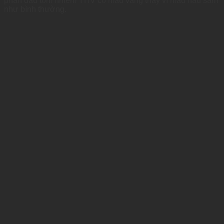
phần đầu tôm nhiễm YHV có màu vàng thay vì màu nâu sẫm
như bình thường.