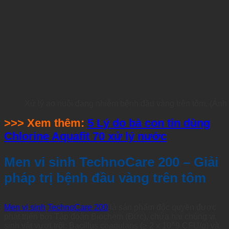
Xử lý ao nuôi đang nhiễm bệnh đầu vàng trên tôm. (Ảnh
>>> Xem thêm:
5 Lý do bà con tin dùng
Chlorine Aquafit 70 xử lý nước
Men vi sinh TechnoCare 200 – Giải
pháp trị bệnh đầu vàng trên tôm
Men vi sinh
TechnoCare 200
là sản phẩm độc quyền được
phát triển bởi Tập đoàn Biochem (Đức), chứa hai chủng vi
sinh vật vượt trội: Bacillus coagulans (≥ 2 x 10^9 CFU/g) và