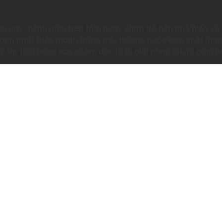
n nay, bệnh nấm trên tôm ngày càng trở nên phổ biến và 
ờng phát triển mạnh trong môi trường nước kém chất lượ
ý kịp thời bằng sản phẩm đặc trị là giải pháp tối ưu giúp 