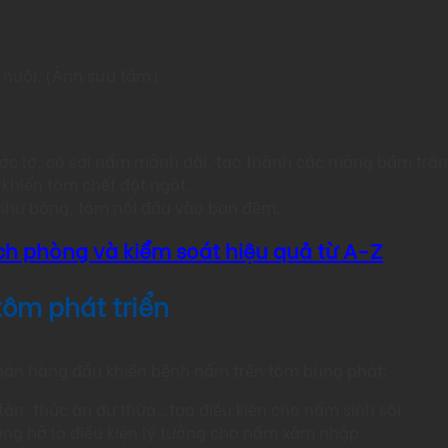
 nuôi. (Ảnh sưu tầm)
ước lợ, có sợi nấm mảnh dài, tạo thành các mảng bám trắn
khiến tôm chết đột ngột.
như bông, tôm nổi đầu vào ban đêm.
ch phòng và kiểm soát hiệu quả từ A-Z
ôm phát triển
nhân hàng đầu khiến bệnh nấm trên tôm bùng phát:
tàn, thức ăn dư thừa…tạo điều kiện cho nấm sinh sôi.
ơng hở là điều kiện lý tưởng cho nấm xâm nhập.