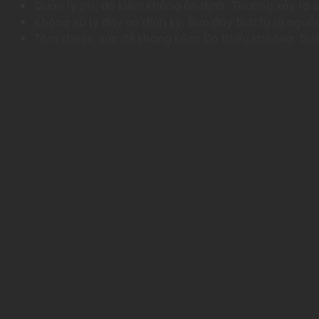
Quản lý pH, độ kiềm không ổn định: Thường xảy ra 
Không xử lý đáy ao định kỳ: Bùn đáy tích tụ là nguồ
Tôm stress, sức đề kháng kém: Do thiếu khoáng, thi