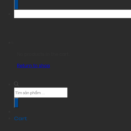
No products in the cart.
Return to shop
Products
search
Cart