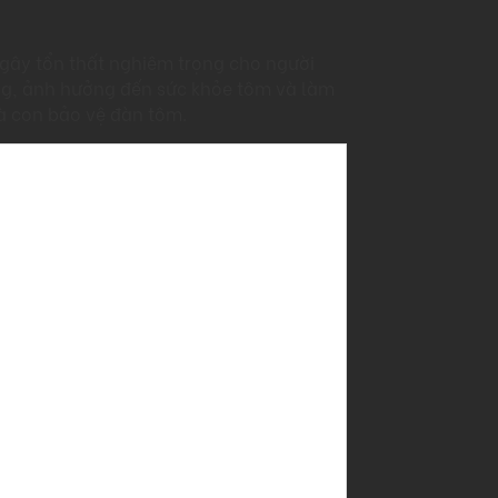
gây tổn thất nghiêm trọng cho người
ng, ảnh hưởng đến sức khỏe tôm và làm
bà con bảo vệ đàn tôm.