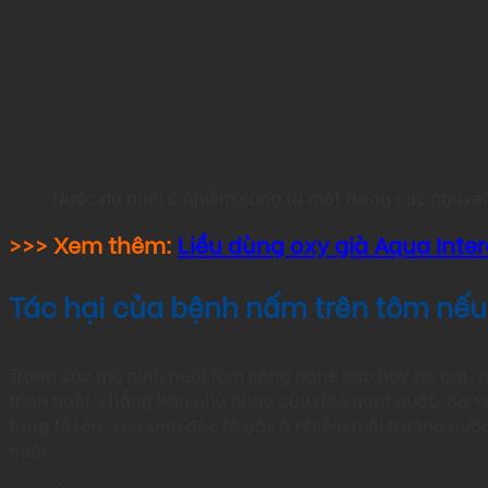
Nước ao nuôi ô nhiễm cũng là một trong các nguyê
>>> Xem thêm:
Liều dùng oxy già Aqua Inte
Tác hại của bệnh nấm trên tôm nếu 
Trong các mô hình nuôi tôm công nghệ cao hay ao bạt, n
trình nuôi, chẳng hạn như phao của dàn quạt nước. Ban 
từng tổ lớn, sản sinh độc tố gây ô nhiễm môi trường nước 
nuôi.