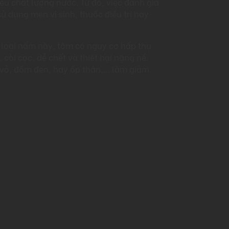
iêu chất lượng nước. Từ đó, việc đánh giá
ử dụng men vi sinh, thuốc điều trị hay
i loại nấm này, tôm có nguy cơ hấp thụ
còi cọc, dễ chết và thiệt hại nặng nề.
 vỏ, đốm đen, hay ốp thân,… làm giảm