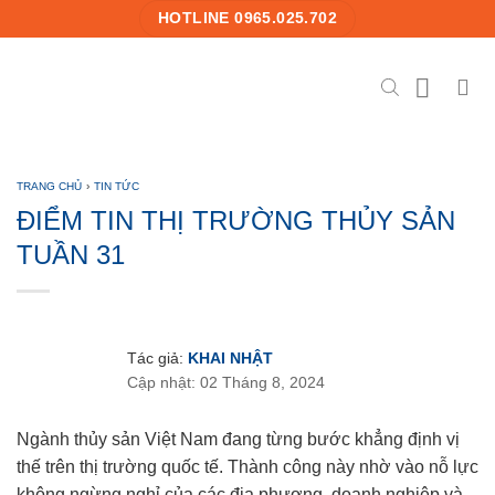
Skip
HOTLINE 0965.025.702
to
content
TRANG CHỦ
›
TIN TỨC
ĐIỂM TIN THỊ TRƯỜNG THỦY SẢN
TUẦN 31
Tác giả:
KHAI NHẬT
Cập nhật: 02 Tháng 8, 2024
Ngành thủy sản Việt Nam đang từng bước khẳng định vị
thế trên thị trường quốc tế. Thành công này nhờ vào nỗ lực
không ngừng nghỉ của các địa phương, doanh nghiệp và