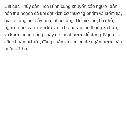
Chi cục Thủy sản Hòa Bình cũng khuyến cáo người dân
nên thu hoạch cá khi đạt kích cỡ thương phẩm và kiểm tra,
gia cố lồng bè, dây neo, phao lồng. Đối với ao, hồ nhỏ,
người nuôi cần kiểm tra và tu bổ bờ ao, hệ thống xả tràn,
và khơi thông dòng chảy để thoát nước dễ dàng. Ngoài ra,
cần chuẩn bị lưới, đăng chắn và cọc tre để ngăn nước tràn
hoặc vỡ bờ.