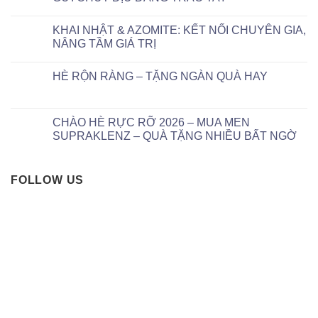
KHAI NHẬT & AZOMITE: KẾT NỐI CHUYÊN GIA,
NÂNG TẦM GIÁ TRỊ
HÈ RỘN RÀNG – TẶNG NGÀN QUÀ HAY
CHÀO HÈ RỰC RỠ 2026 – MUA MEN
SUPRAKLENZ – QUÀ TẶNG NHIỀU BẤT NGỜ
FOLLOW US