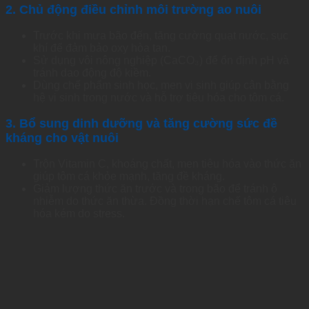
2. Chủ động điều chỉnh môi trường ao nuôi
Trước khi mưa bão đến, tăng cường quạt nước, sục
khí để đảm bảo oxy hòa tan.
Sử dụng vôi nông nghiệp (CaCO₃) để ổn định pH và
tránh dao động độ kiềm.
Dùng chế phẩm sinh học, men vi sinh giúp cân bằng
hệ vi sinh trong nước và hỗ trợ tiêu hóa cho tôm cá.
3. Bổ sung dinh dưỡng và tăng cường sức đề
kháng cho vật nuôi
Trộn Vitamin C, khoáng chất, men tiêu hóa vào thức ăn
giúp tôm cá khỏe mạnh, tăng đề kháng.
Giảm lượng thức ăn trước và trong bão để tránh ô
nhiễm do thức ăn thừa. Đồng thời hạn chế tôm cá tiêu
hóa kém do stress.