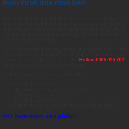
nuôi vượt qua mùa bão
Bão số 3 Wipha là lời cảnh tỉnh rõ ràng về những rủi ro
ngành thủy sản có thể gặp phải trong mùa mưa bão. Bà con
nuôi trồng cần theo dõi sát sao các bản tin thời tiết, chuẩn bị
kỹ càng các phương án phòng chống, xử lý môi trường kịp
thời để giảm thiểu thiệt hại.
Khai Nhật cam kết luôn đồng hành, cung cấp sản phẩm chất
lượng và tư vấn kỹ thuật sát thực tế giúp bà con an tâm hơn
trong mỗi mùa vụ. Bà con liên hệ đến
Hotline 0965.025.702
khi cần tư vấn giải pháp xử lý nước nhé!
Lý do bà con nên mua hàng tại Khai Nhật:
Đầy đủ mã lưu hành
Nhập khẩu trực tiếp từ nhà sản xuất
Chất lượng vượt trội
Giá thành cạnh tranh
Chính sách hỗ trợ đặc biệt cho trại giống và đại lý
>>> Xem thêm sản phẩm: