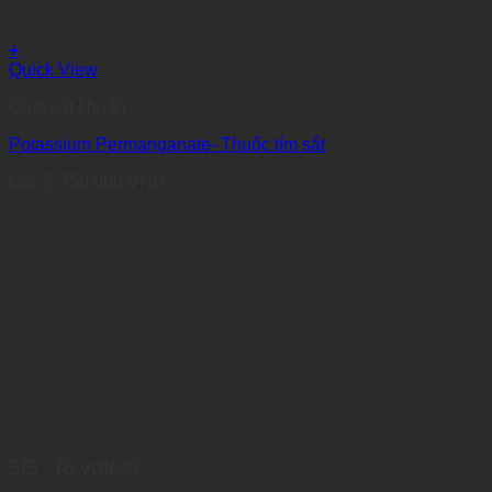
+
Quick View
Chất sát khuẩn
Potassium Permanganate- Thuốc tím sắt
Giá:
5.750.000
VNĐ
5/5 - (6 votes)