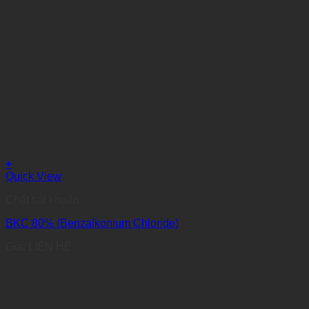
+
Quick View
Chất sát khuẩn
BKC 80% (Benzalkonium Chloride)
Giá: LIÊN HỆ