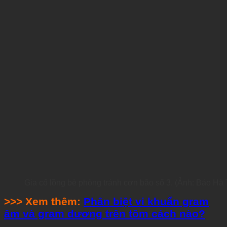
Gia cố lồng bè phòng tránh cơn bão số 3. (Ảnh: Báo Hà 
>>> Xem thêm:
Phân biệt vi khuẩn gram
âm và gram dương trên tôm cách nào?