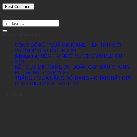
Search
Bài viết liên quan
CÔNG BỐ KẾT QUẢ MINIGAME TIÊN TRI NGÔI
VƯƠNG WORLD CUP 2026
[Minigame] TIÊN TRI NGÔI VƯƠNG WORLD CUP
2026
KẾT QUẢ MINIGAME DỰ ĐOÁN CẶP ĐẤU CHUNG
KẾT WORLD CUP 2026
THÁNG 7 MƯA NẮNG DỞ DANG – KHAI NHẬT GỬI
CHÚT DỊU DÀNG TRAO TAY
Follow us