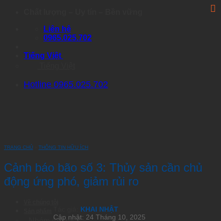
Skip
Chất lượng – Uy tín – Bền vững
to
Liên hệ
content
0965.025.702
Tiếng Việt
Tiếng Việt
Hotline 0965.025.702
TRANG CHỦ
›
THÔNG TIN HỮU ÍCH
Cảnh báo bão số 3: Thủy sản cần chủ
động ứng phó, giảm rủi ro
Về chúng tôi
Tác giả:
KHAI NHẬT
Sản phẩm
Cập nhật: 24 Tháng 10, 2025
Nhóm Artemia