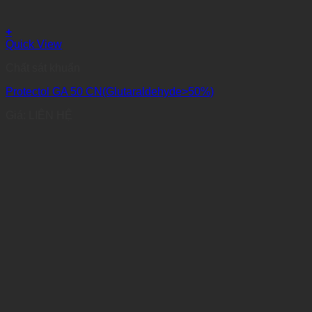
+
Quick View
Chất sát khuẩn
Protectol GA 50 CN(Glutaraldehyde>50%)
Giá: LIÊN HỆ