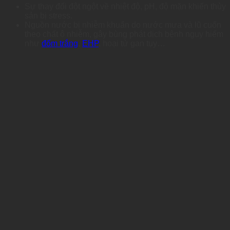
Sự thay đổi đột ngột về nhiệt độ, pH, độ mặn khiến thủy
sản bị stress.
Nguồn nước bị nhiễm khuẩn do nước mưa và lũ cuốn
theo chất ô nhiễm, gây bùng phát dịch bệnh nguy hiểm
như
đốm trắng
,
EHP
, hoại tử gan tụy…