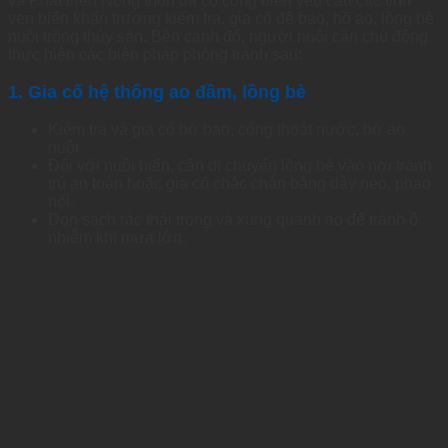
và Phát triển Nông thôn đã có công điện yêu cầu các tỉnh
ven biển khẩn trương kiểm tra, gia cố đê bao, hồ ao, lồng bè
nuôi trồng thủy sản. Bên cạnh đó, người nuôi cần chủ động
thực hiện các biện pháp phòng tránh sau:
1. Gia cố hệ thống ao đầm, lồng bè
Kiểm tra và gia cố bờ bao, cống thoát nước, bờ ao
nuôi.
Đối với nuôi biển, cần di chuyển lồng bè vào nơi tránh
trú an toàn hoặc gia cố chắc chắn bằng dây neo, phao
nổi.
Dọn sạch rác thải trong và xung quanh ao để tránh ô
nhiễm khi mưa lớn.