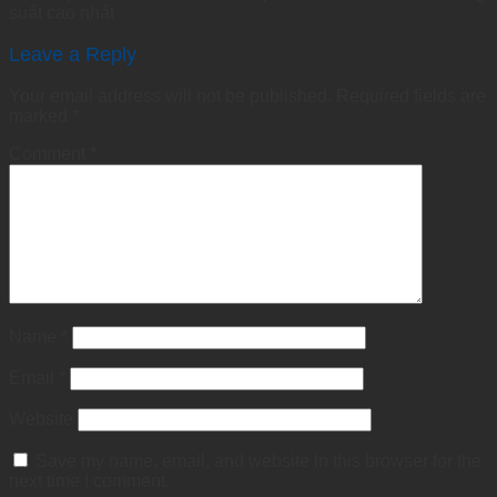
suất cao nhất
Leave a Reply
Your email address will not be published.
Required fields are
marked
*
Comment
*
Name
*
Email
*
Website
Save my name, email, and website in this browser for the
next time I comment.