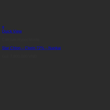
+
Quick View
Calcium Hypochlorite
Star Chlon – Clorin 72% – Nankai
Giá:
7.800.000
VNĐ