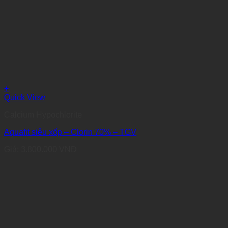
+
Quick View
Calcium Hypochlorite
Aquafit siêu xốp – Clorin 70% – TGV
Giá:
3.800.000
VNĐ