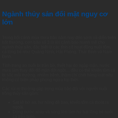
Ngành thủy sản đối mặt nguy cơ
lớn
Trong bối cảnh mùa mưa bão năm nay đến sớm và diễn biến
bất thường, cơn bão số 3 là lời cảnh báo mạnh mẽ cho
ngành thủy sản, đặc biệt là các tỉnh có hoạt động nuôi tôm,
cá lồng bè như Quảng Ninh, Hải Phòng, Thái Bình và Nam
Định.
Tình trạng ao nuôi bị tràn bờ, thiệt hại do ngập mặn, nước
mưa làm thay đổi độ mặn đột ngột… đều có thể khiến tôm cá
bị sốc môi trường, nhiễm bệnh, thậm chí chết hàng loạt nếu
không có biện pháp phòng ngừa kịp thời.
Các rủi ro thường gặp trong mùa bão đối với người nuôi
trồng thủy sản gồm:
Sạt lở bờ ao, hư hỏng đê bao, khiến tôm cá thoát ra
ngoài.
Dòng nước xoáy và sóng lớn làm hư hại lồng bè nuôi
cá trên biển.