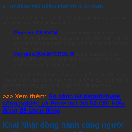
4. Sử dụng sản phẩm khử trùng an toàn
Sau mưa bão, bà con nên khử trùng lại môi trường ao nuôi
bằng các sản phẩm an toàn như:
Protectol GA 50 CN
là sản phẩm diệt khuẩn thế hệ
mới chứa Glutaraldehyde, phân phối bởi Khai Nhật, có
hiệu quả khử khuẩn phổ rộng, an toàn cho môi trường
và thủy sản.
Oxy già AQUA INTEROX 50
là giải pháp oxy hóa
mạnh, phân hủy sạch các chất hữu cơ dư thừa, tảo
chết và mầm bệnh trong nước.
Các sản phẩm này không chỉ giúp tiêu diệt vi sinh vật có hại
mà còn giảm thiểu rủi ro phát sinh dịch bệnh sau mưa bão là
yếu tố rất thường gặp ở giai đoạn thời tiết giao mùa.
>>> Xem thêm:
So sánh Glutaraldehyde
công nghiệp và Protectol GA 50 CN: Hiểu
đúng để chọn đúng
Khai Nhật đồng hành cùng người