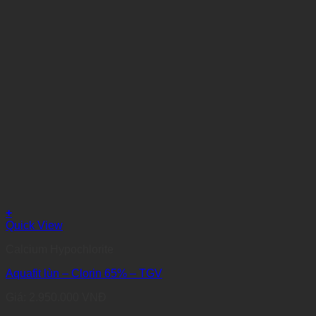
+
Quick View
Calcium Hypochlorite
Aquafit lùn – Clorin 65% – TGV
Giá:
2.950.000
VNĐ