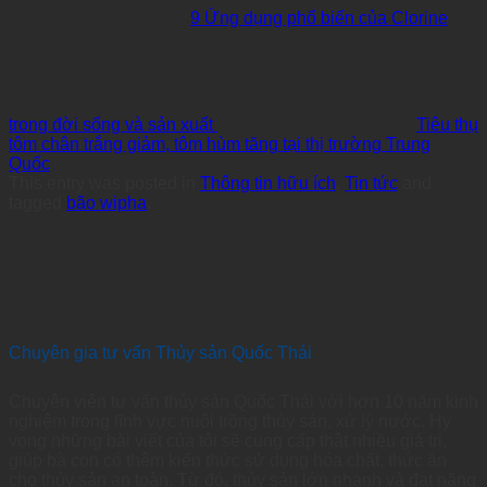
9 Ứng dụng phổ biến của Clorine
trong đời sống và sản xuất
Tiêu thụ
tôm chân trắng giảm, tôm hùm tăng tại thị trường Trung
Quốc
This entry was posted in
Thông tin hữu ích
,
Tin tức
and
tagged
bão wipha
.
Chuyên gia tư vấn Thủy sản Quốc Thái
Chuyên viên tư vấn thủy sản Quốc Thái với hơn 10 năm kinh
nghiệm trong lĩnh vực nuôi trồng thủy sản, xử lý nước. Hy
vọng những bài viết của tôi sẽ cung cấp thật nhiều giá trị,
giúp bà con có thêm kiến thức sử dụng hóa chất, thức ăn
cho thủy sản an toàn. Từ đó, thủy sản lớn nhanh và đạt năng