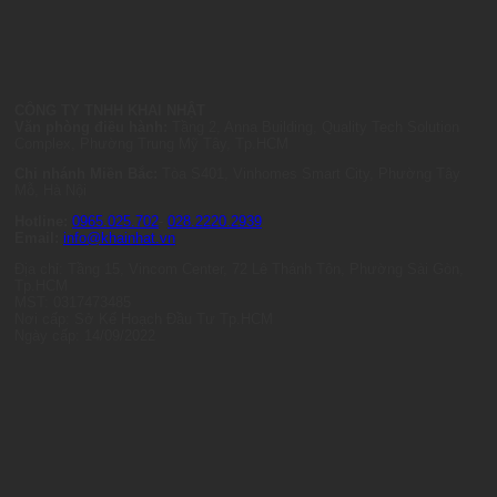
CÔNG TY TNHH KHAI NHẬT
Văn phòng điều hành:
Tầng 2, Anna Building, Quality Tech Solution
Complex, Phường Trung Mỹ Tây, Tp.HCM
Chi nhánh Miền Bắc:
Tòa S401, Vinhomes Smart City, Phường Tây
Mỗ, Hà Nội
Hotline:
0965.025.702
-
028.2220.2939
Email:
info@khainhat.vn
Địa chỉ: Tầng 15, Vincom Center, 72 Lê Thánh Tôn, Phường Sài Gòn,
Tp.HCM
MST: 0317473485
Nơi cấp: Sở Kế Hoạch Đầu Tư Tp.HCM
Ngày cấp: 14/09/2022