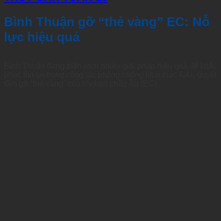
Bình Thuận gỡ “thẻ vàng” EC: Nỗ
lực hiệu quả
Bình Thuận đang triển khai nhiều giải pháp hiệu quả để khắc
phục tồn tại trong công tác phòng chống khai thác IUU, quyết
tâm gỡ “thẻ vàng” của Ủy ban châu Âu (EC).