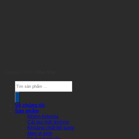
Copyright 2026 ©
Khai Nhat
Products
search
Về chúng tôi
Sản phẩm
Nhóm Artemia
Cải tạo môi trường
Khoáng chất bổ sung
Men vi sinh
Chất sát khuẩn