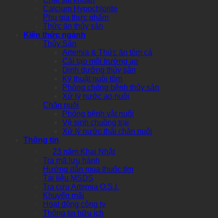
Calcium Hypochlorite
Phụ gia thực phẩm
Thức ăn thủy sản
Kiến thức ngành
Thủy Sản
Artemia & Thức ăn tôm cá
Cải tạo môi trường ao
Dinh dưỡng thủy sản
Kỹ thuật nuôi tôm
Phòng chống bệnh thủy sản
Xử lý nước ao nuôi
Chăn nuôi
Phòng bệnh vật nuôi
Vệ sinh chuồng trại
Xử lý nước thải chăn nuôi
Thông tin
23 năm Khai Nhật
Tra mã lưu hành
Hướng dẫn mua thuốc tím
Tài liệu MSDS
Tra cứu Artemia O.S.I.
Khuyến mãi
Hoạt động công ty
Thông tin hữu ích