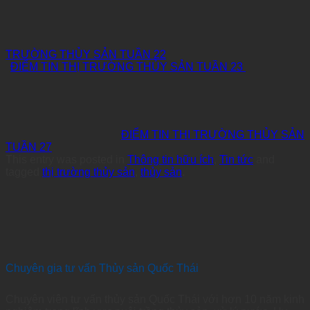
TRƯỜNG THỦY SẢN TUẦN 22
ĐIỂM TIN THỊ TRƯỜNG THỦY SẢN TUẦN 23
ĐIỂM TIN THỊ TRƯỜNG THỦY SẢN
TUẦN 27
This entry was posted in
Thông tin hữu ích
,
Tin tức
and
tagged
thị trường thủy sản
,
thủy sản
.
Chuyên gia tư vấn Thủy sản Quốc Thái
Chuyên viên tư vấn thủy sản Quốc Thái với hơn 10 năm kinh