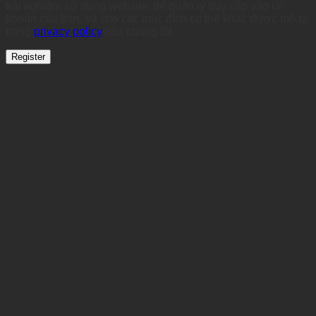
trải nghiệm sử dụng website, để quản lý truy cập vào tài
khoản của bạn, và cho các mục đích cụ thể khác được mô tả
trong
privacy policy
của chúng tôi.
Register