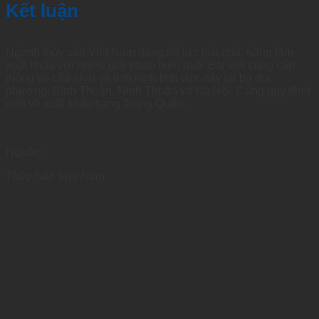
Kết luận
Ngành thủy sản Việt Nam đang nỗ lực bứt phá, nâng tầm
xuất khẩu với nhiều giải pháp hiệu quả. Bài viết cung cấp
thông tin cập nhật về tình hình lĩnh vực này tại ba địa
phương: Bình Thuận, Ninh Thuận và Hà Nội. Cùng quy định
mới về xuất khẩu sang Trung Quốc.
Nguồn:
Thủy Sản Việt Nam