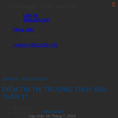
Skip
Chất lượng – Uy tín – Bền vững
to
Liên hệ
content
0965.025.702
Tiếng Việt
Tiếng Việt
Hotline 0965.025.702
TRANG CHỦ
›
THÔNG TIN HỮU ÍCH
ĐIỂM TIN THỊ TRƯỜNG THỦY SẢN
TUẦN 17
Về chúng tôi
Tác giả:
KHAI NHẬT
Sản phẩm
Cập nhật: 08 Tháng 7, 2024
Nhóm Artemia