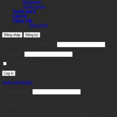
Minigame
Tuyển dụng
Tuyển đại lý
Liên hệ
Tiếng Việt
Tiếng Việt
Đăng nhập
Đăng ký
Required
Username or email address
*
Required
Password
*
Remember me
Log in
Quên mật khẩu?
Required
Email address
*
A link to set a new password will be sent to your email
address.
Thông tin cá nhân của bạn sẽ được sử dụng để tăng cường