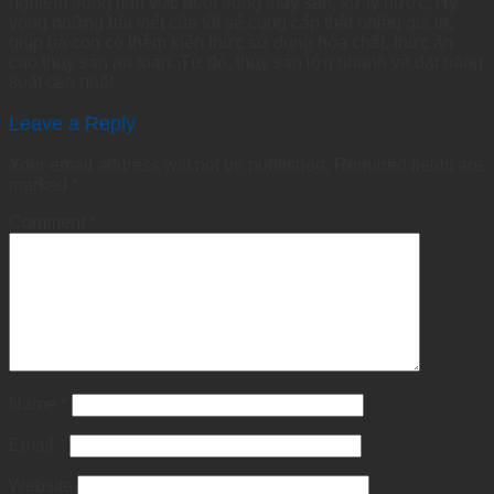
nghiệm trong lĩnh vực nuôi trồng thủy sản, xử lý nước. Hy
vọng những bài viết của tôi sẽ cung cấp thật nhiều giá trị,
giúp bà con có thêm kiến thức sử dụng hóa chất, thức ăn
cho thủy sản an toàn. Từ đó, thủy sản lớn nhanh và đạt năng
suất cao nhất
Leave a Reply
Your email address will not be published.
Required fields are
marked
*
Comment
*
Name
*
Email
*
Website