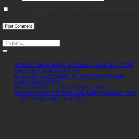
Save my name, email, and website in this browser for the
next time I comment.
Search
Bài viết liên quan
THÁNG 7 MƯA NẮNG DỞ DANG – KHAI NHẬT GỬI
CHÚT DỊU DÀNG TRAO TAY
KHAI NHẬT & AZOMITE: KẾT NỐI CHUYÊN GIA,
NÂNG TẦM GIÁ TRỊ
HÈ RỘN RÀNG – TẶNG NGÀN QUÀ HAY
CHÀO HÈ RỰC RỠ 2026 – MUA MEN SUPRAKLENZ
– QUÀ TẶNG NHIỀU BẤT NGỜ
Follow us