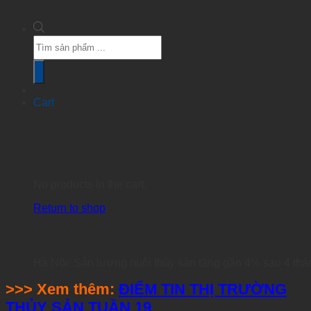
Products
search
Cart
No products in the cart.
Return to shop
Hà Nội: Sản lượng nuôi thủy sản tăng gần 4% sau 4 thá
>>> Xem thêm:
ĐIỂM TIN THỊ TRƯỜNG
THỦY SẢN TUẦN 19